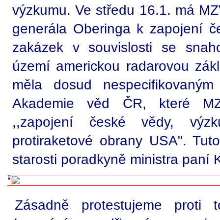
výzkumu. Ve středu 16.1. má MZV
generála Oberinga k zapojení če
zakázek v souvislosti se sna
území americkou radarovou zákl
měla dosud nespecifikovaným
Akademie věd ČR, které MZ
,,zapojení české vědy, výz
protiraketové obrany USA". T
starosti poradkyně ministra paní 
Zásadně protestujeme proti 