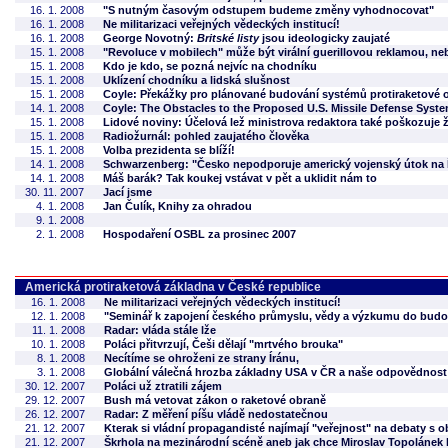
16. 1. 2008
"S nutným časovým odstupem budeme změny vyhodnocovat"
16. 1. 2008
Ne militarizaci veřejných vědeckých institucí!
16. 1. 2008
George Novotný:
Britské listy
jsou ideologicky zaujaté
15. 1. 2008
"Revoluce v mobilech" může být virální guerillovou reklamou, nebo
15. 1. 2008
Kdo je kdo, se pozná nejvíc na chodníku
15. 1. 2008
Uklízení chodníku a lidská slušnost
15. 1. 2008
Coyle: Překážky pro plánované budování systémů protiraketové 
14. 1. 2008
Coyle: The Obstacles to the Proposed U.S. Missile Defense Syst
15. 1. 2008
Lidové noviny: Účelová lež ministrova redaktora také poškozuje 
15. 1. 2008
Radiožurnál: pohled zaujatého člověka
15. 1. 2008
Volba prezidenta se blíží!
14. 1. 2008
Schwarzenberg: "Česko nepodporuje americký vojenský útok na Í
14. 1. 2008
Máš barák? Tak koukej vstávat v pět a uklidit nám to
30. 11. 2007
Jací jsme
4. 1. 2008
Jan Čulík, Knihy za ohradou
9. 1. 2008
2. 1. 2008
Hospodaření OSBL za prosinec 2007
Americká protiraketová základna v České republice
16. 1. 2008
Ne militarizaci veřejných vědeckých institucí!
12. 1. 2008
"Seminář k zapojení českého průmyslu, vědy a výzkumu do budo
11. 1. 2008
Radar: vláda stále lže
10. 1. 2008
Poláci přitvrzují, Češi dělají "mrtvého brouka"
8. 1. 2008
Necítíme se ohroženi ze strany Íránu,
3. 1. 2008
Globální válečná hrozba základny USA v ČR a naše odpovědnost
30. 12. 2007
Poláci už ztratili zájem
29. 12. 2007
Bush má vetovat zákon o raketové obraně
26. 12. 2007
Radar: Z měření píšu vládě nedostatečnou
21. 12. 2007
Kterak si vládní propagandisté najímají "veřejnost" na debaty s 
21. 12. 2007
Škrhola na mezinárodní scéně aneb jak chce Miroslav Topolánek 