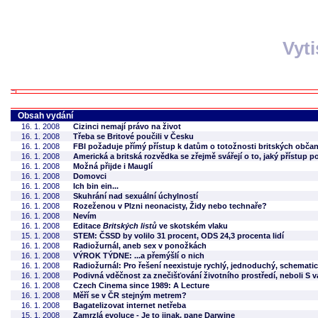
Vyt
Obsah vydání
16. 1. 2008
Cizinci nemají právo na život
16. 1. 2008
Třeba se Britové poučili v Česku
16. 1. 2008
FBI požaduje přímý přístup k datům o totožnosti britských obča
16. 1. 2008
Americká a britská rozvědka se zřejmě svářejí o to, jaký přístup 
16. 1. 2008
Možná přijde i Mauglí
16. 1. 2008
Domovci
16. 1. 2008
Ich bin ein...
16. 1. 2008
Skuhrání nad sexuální úchylností
16. 1. 2008
Rozeženou v Plzni neonacisty, Židy nebo technaře?
16. 1. 2008
Nevím
16. 1. 2008
Editace
Britských listů
ve skotském vlaku
15. 1. 2008
STEM: ČSSD by volilo 31 procent, ODS 24,3 procenta lidí
16. 1. 2008
Radiožurnál, aneb sex v ponožkách
16. 1. 2008
VÝROK TÝDNE: ...a přemýšlí o nich
16. 1. 2008
Radiožurnál: Pro řešení neexistuje rychlý, jednoduchý, schematic
16. 1. 2008
Podivná vděčnost za znečišťování životního prostředí, neboli S v
16. 1. 2008
Czech Cinema since 1989: A Lecture
16. 1. 2008
Měří se v ČR stejným metrem?
16. 1. 2008
Bagatelizovat internet netřeba
15. 1. 2008
Zamrzlá evoluce - Je to jinak, pane Darwine