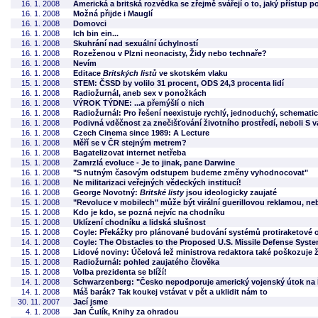
16. 1. 2008
Americká a britská rozvědka se zřejmě svářejí o to, jaký přístup 
16. 1. 2008
Možná přijde i Mauglí
16. 1. 2008
Domovci
16. 1. 2008
Ich bin ein...
16. 1. 2008
Skuhrání nad sexuální úchylností
16. 1. 2008
Rozeženou v Plzni neonacisty, Židy nebo technaře?
16. 1. 2008
Nevím
16. 1. 2008
Editace
Britských listů
ve skotském vlaku
15. 1. 2008
STEM: ČSSD by volilo 31 procent, ODS 24,3 procenta lidí
16. 1. 2008
Radiožurnál, aneb sex v ponožkách
16. 1. 2008
VÝROK TÝDNE: ...a přemýšlí o nich
16. 1. 2008
Radiožurnál: Pro řešení neexistuje rychlý, jednoduchý, schematic
16. 1. 2008
Podivná vděčnost za znečišťování životního prostředí, neboli S v
16. 1. 2008
Czech Cinema since 1989: A Lecture
16. 1. 2008
Měří se v ČR stejným metrem?
16. 1. 2008
Bagatelizovat internet netřeba
15. 1. 2008
Zamrzlá evoluce - Je to jinak, pane Darwine
16. 1. 2008
"S nutným časovým odstupem budeme změny vyhodnocovat"
16. 1. 2008
Ne militarizaci veřejných vědeckých institucí!
16. 1. 2008
George Novotný:
Britské listy
jsou ideologicky zaujaté
15. 1. 2008
"Revoluce v mobilech" může být virální guerillovou reklamou, nebo
15. 1. 2008
Kdo je kdo, se pozná nejvíc na chodníku
15. 1. 2008
Uklízení chodníku a lidská slušnost
15. 1. 2008
Coyle: Překážky pro plánované budování systémů protiraketové 
14. 1. 2008
Coyle: The Obstacles to the Proposed U.S. Missile Defense Syst
15. 1. 2008
Lidové noviny: Účelová lež ministrova redaktora také poškozuje 
15. 1. 2008
Radiožurnál: pohled zaujatého člověka
15. 1. 2008
Volba prezidenta se blíží!
14. 1. 2008
Schwarzenberg: "Česko nepodporuje americký vojenský útok na Í
14. 1. 2008
Máš barák? Tak koukej vstávat v pět a uklidit nám to
30. 11. 2007
Jací jsme
4. 1. 2008
Jan Čulík, Knihy za ohradou