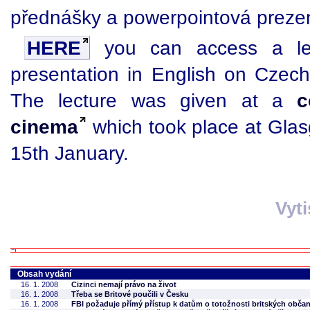
přednášky a powerpointová preze
HERE
you can access a le
presentation in English on Czech
The lecture was given at a
c
cinema
which took place at Gla
15th January.
Vyt
Obsah vydání
16. 1. 2008
Cizinci nemají právo na život
16. 1. 2008
Třeba se Britové poučili v Česku
16. 1. 2008
FBI požaduje přímý přístup k datům o totožnosti britských obča