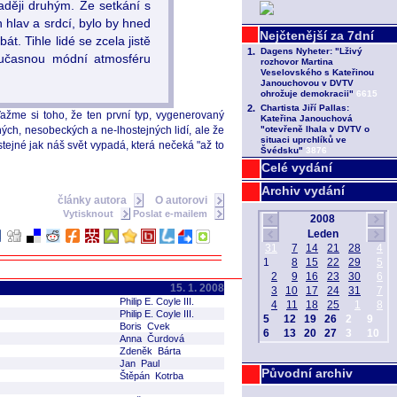
naději druhým. Ze setkání s
h hlav a srdcí, bylo by hned
t. Tihle lidé se zcela jistě
současnou módní atmosféru
 Važme si toho, že ten první typ, vygenerovaný
ných, nesobeckých a ne-lhostejných lidí, ale že
stejné jak náš svět vypadá, která nečeká "až to
Celé vydání
Archiv vydání
články autora
O autorovi
Vytisknout
Poslat e-mailem
15. 1. 2008
Philip E. Coyle III.
Philip E. Coyle III.
Boris Cvek
Anna Čurdová
Zdeněk Bárta
Jan Paul
Původní archiv
Štěpán Kotrba