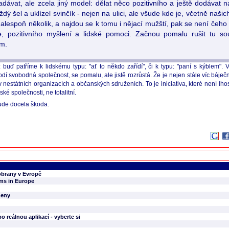
dávat, ale zcela jiný model: dělat něco pozitivního a ještě dodávat 
ý šel a uklízel svinčík - nejen na ulici, ale všude kde je, včetně našic
 alespoň několik, a najdou se k tomu i nějací mužští, pak se není čeho bá
je, pozitivního myšlení a lidské pomoci. Začnou pomalu rušit tu 
em.
 buď patříme k lidskému typu: "ať to někdo zařídí", či k typu: "paní s kýblem".
dí svobodná společnost, se pomalu, ale jistě rozrůstá. Že je nejen stále víc báječ
v nestátních organizacích a občanských sdruženích. To je iniciativa, které není lho
é společnosti, ne totalitní.
bude docela škoda.
obrany v Evropě
ems in Europe
ženy
 reálnou aplikací - vyberte si