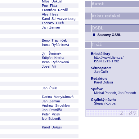
Miloš Dokulil
Autoři
Petr Fiala
František Řezáč
Aleš Hess
Vzkaz redakci
Karel Schwarzenberg
Ladislav Puršl
Jan Zeman
OSBL
Stanovy OSBL
Beno Trávníček
Tiráž
Irena Ryšánková
Jiří Šimůnek
Britské listy
http://www.blisty.cz/
Štěpán Kotrba
ISSN 1213-1792
Irena Ryšánková
Josef Vít
Šéfredaktor:
Jan Čulík
Redaktor:
Karel Dolejší
Jan Čulík
Správa:
Michal Panoch, Jan Panoch
Darina Martykánová
Grafický návrh:
Jan Zeman
Štěpán Kotrba
Andrew Stroehlein
Jan Potměšil
Peter Vittek
Ivo Bubeník
Karel Dolejší