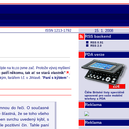
ISSN 1213-1792
15. 1. 2008
RSS backend
RSS 0.91
RSS 2.0
PDA verze
ijde na to,co jsme zač. Protože vývoj myšlení
patří někomu, tak ať se stará vlastník"
,
, farářem t.č. v Jihlavě. "
Paní s kýblem
" -
Čtěte Britské listy speciálně
upravené pro vaše mobilní
telefony a PDA
Reklama
e mnou do řeči. O současné
je šťastná, že se toho všeho
nen svrchu uvedený kýbl, s
Reklama
e pozitivní čin. Tahle paní