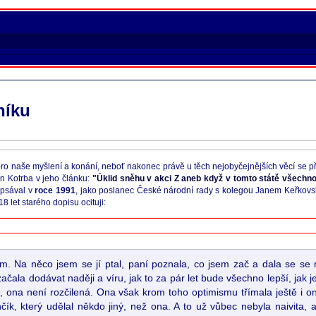
níku
í pro naše myšlení a konání, neboť nakonec právě u těch nejobyčejnějších věcí se př
n Kotrba v jeho článku:
"Úklid sněhu v akci Z aneb když v tomto státě všechno 
 psával v
roce 1991
, jako poslanec České národní rady s kolegou Janem Keřkovským
 let starého dopisu ocituji:
lem. Na něco jsem se jí ptal, paní poznala, co jsem zač a dala se s
 začala dodávat naději a víru, jak to za pár let bude všechno lepší, jak 
, ona není rozčilená. Ona však krom toho optimismu třímala ještě i o
k, který udělal někdo jiný, než ona. A to už vůbec nebyla naivita, al