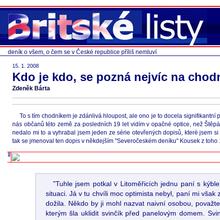
deník o všem, o čem se v České republice příliš nemluví
15. 1. 2008
Kdo je kdo, se pozná nejvíc na chod
Zdeněk Bárta
To s tím chodníkem je zdánlivá hloupost, ale ono je to docela signifikantn
nás občanů této země za posledních 19 let vidím v opačné optice, než Štěpá
nedalo mi to a vyhrabal jsem jeden ze série otevřených dopisů, které jsem si
tak se jmenoval ten dopis v někdejším "Severočeském deníku" Kousek z toho 18
"Tuhle jsem potkal v Litoměřicích jednu paní s kýb
situaci. Já v tu chvíli moc optimista nebyl, paní mi však
dožila. Někdo by ji mohl nazvat naivní osobou, považte
kterým šla uklidit svinčík před panelovým domem. Svinčí