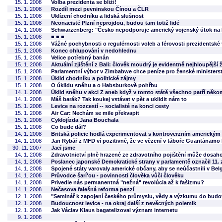
15. 1. 2008
Volba prezidenta se blíží!
15. 1. 2008
Rozdíl mezi pevninskou Čínou a ČLR
15. 1. 2008
Uklízení chodníku a lidská slušnost
15. 1. 2008
Neonacisté Plzní neprojdou, budou tam totiž lidé
14. 1. 2008
Schwarzenberg: "Česko nepodporuje americký vojenský útok na Í
15. 1. 2008
■ ■ ■
15. 1. 2008
Vážné pochybnosti o regulérnosti voleb a férovosti prezidentsk
15. 1. 2008
Konec ohlupování v nedohlednu
15. 1. 2008
Velice potřebný banán
15. 1. 2008
Aktuální zjištění z Bali: člověk moudrý je evidentně nejhloupější
15. 1. 2008
Parlamentní výbor v Zimbabwe chce peníze pro ženské ministers
15. 1. 2008
Úklid chodníku a politické zájmy
15. 1. 2008
O úklidu sněhu a o Habsburkově pohřbu
14. 1. 2008
Úklid sněhu v akci Z aneb když v tomto státě všechno patří někomu
14. 1. 2008
Máš barák? Tak koukej vstávat v pět a uklidit nám to
15. 1. 2008
Levice na rozcestí -- socialisté na konci cesty
15. 1. 2008
Air Car: Nechám se mile překvapit
15. 1. 2008
Cyklojízda Jana Bouchala
15. 1. 2008
Co bude dál?
14. 1. 2008
Britská policie hodlá experimentovat s kontroverzním americkým
14. 1. 2008
Jan Rybář z MFD ví pozitivně, že ve vězení v táboře Guantánamo
30. 11. 2007
Jací jsme
14. 1. 2008
Zdravotnictví plně hrazené ze zdravotního pojištění může dosah
14. 1. 2008
Poslanec japonské Demokratické strany v parlamentě označil 11. 
14. 1. 2008
Spojené státy varovaly americké občany, aby se neúčastnili v Be
14. 1. 2008
Průvodce šarí'ou - povinnosti člověka vůči člověku
14. 1. 2008
Privedie nás permanentná "nežná" revolúcia až k fašizmu?
14. 1. 2008
Nečasova falešná reforma penzí
12. 1. 2008
"Seminář k zapojení českého průmyslu, vědy a výzkumu do budo
12. 1. 2008
Budoucnost levice - na okraj další z nevěcných polemik
12. 1. 2008
Jak Václav Klaus bagatelizoval význam internetu
9. 1. 2008