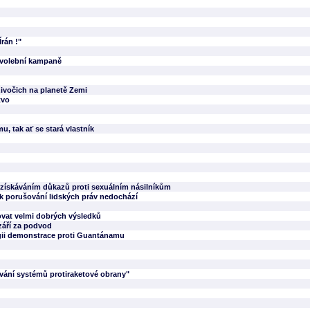
rán !"
é volební kampaně
 živočich na planetě Zemi
tvo
, tak ať se stará vlastník
 získáváním důkazů proti sexuálním násilníkům
 k porušování lidských práv nedochází
ovat velmi dobrých výsledků
září za podvod
lgii demonstrace proti Guantánamu
vání systémů protiraketové obrany"