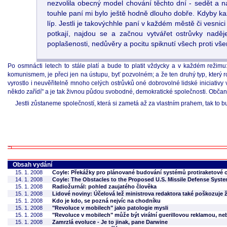
nezvolila obecný model chování těchto dní - sedět a na
touhle paní mi bylo ještě hodně dlouho dobře. Kdyby každ
líp. Jestli je takovýchhle paní v každém městě či vesnici
potkají, najdou se a začnou vytvářet ostrůvky nadě
poplašenosti, nedůvěry a pocitu spiknutí všech proti vš
Po osmnácti letech to stále platí a bude to platit vždycky a v každém režimu:
komunismem, je přeci jen na ústupu, byť pozvolném; a že ten druhý typ, který ro
vyrostlo i neuvěřitelně mnoho celých ostrůvků oné dobrovolné lidské iniciativy 
někdo zařídí" a je tak živnou půdou svobodné, demokratické společnosti. Občansk
Jestli zůstaneme společností, která si zametá až za vlastním prahem, tak to 
Obsah vydání
15. 1. 2008
Coyle: Překážky pro plánované budování systémů protiraketové 
14. 1. 2008
Coyle: The Obstacles to the Proposed U.S. Missile Defense Syst
15. 1. 2008
Radiožurnál: pohled zaujatého člověka
15. 1. 2008
Lidové noviny: Účelová lež ministrova redaktora také poškozuje 
15. 1. 2008
Kdo je kdo, se pozná nejvíc na chodníku
15. 1. 2008
"Revoluce v mobilech" jako patologie mysli
15. 1. 2008
"Revoluce v mobilech" může být virální guerillovou reklamou, nebo
15. 1. 2008
Zamrzlá evoluce - Je to jinak, pane Darwine