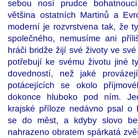
sebou nosí prudce bohatnoucí
většina ostatních Martinů a Ev
moderní je rozvrstvena tak, že 
společného, nemusíme ani příliš
hráči bridže žijí své životy ve sv
potřebují ke svému životu jiné t
dovedností, než jaké provázej
potácejících se okolo příjmov
dokonce hluboko pod ním. Je
krajské příloze nedávno psal o 
se do měst, a kdyby slovo be
nahrazeno obratem spárkatá zvěř