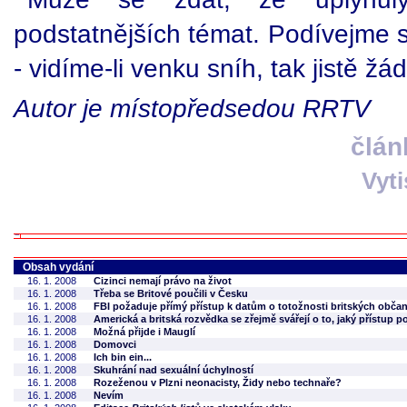
podstatnějších témat. Podívejme 
- vidíme-li venku sníh, tak jistě 
Autor je místopředsedou RRTV
člán
Vyt
Obsah vydání
16. 1. 2008
Cizinci nemají právo na život
16. 1. 2008
Třeba se Britové poučili v Česku
16. 1. 2008
FBI požaduje přímý přístup k datům o totožnosti britských obča
16. 1. 2008
Americká a britská rozvědka se zřejmě svářejí o to, jaký přístup 
16. 1. 2008
Možná přijde i Mauglí
16. 1. 2008
Domovci
16. 1. 2008
Ich bin ein...
16. 1. 2008
Skuhrání nad sexuální úchylností
16. 1. 2008
Rozeženou v Plzni neonacisty, Židy nebo technaře?
16. 1. 2008
Nevím