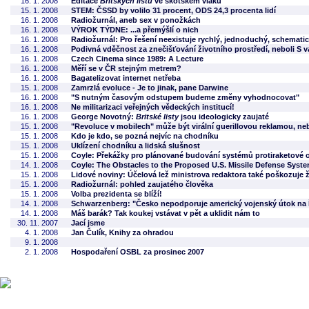
16. 1. 2008
Editace
Britských listů
ve skotském vlaku
15. 1. 2008
STEM: ČSSD by volilo 31 procent, ODS 24,3 procenta lidí
16. 1. 2008
Radiožurnál, aneb sex v ponožkách
16. 1. 2008
VÝROK TÝDNE: ...a přemýšlí o nich
16. 1. 2008
Radiožurnál: Pro řešení neexistuje rychlý, jednoduchý, schematic
16. 1. 2008
Podivná vděčnost za znečišťování životního prostředí, neboli S v
16. 1. 2008
Czech Cinema since 1989: A Lecture
16. 1. 2008
Měří se v ČR stejným metrem?
16. 1. 2008
Bagatelizovat internet netřeba
15. 1. 2008
Zamrzlá evoluce - Je to jinak, pane Darwine
16. 1. 2008
"S nutným časovým odstupem budeme změny vyhodnocovat"
16. 1. 2008
Ne militarizaci veřejných vědeckých institucí!
16. 1. 2008
George Novotný:
Britské listy
jsou ideologicky zaujaté
15. 1. 2008
"Revoluce v mobilech" může být virální guerillovou reklamou, nebo
15. 1. 2008
Kdo je kdo, se pozná nejvíc na chodníku
15. 1. 2008
Uklízení chodníku a lidská slušnost
15. 1. 2008
Coyle: Překážky pro plánované budování systémů protiraketové 
14. 1. 2008
Coyle: The Obstacles to the Proposed U.S. Missile Defense Syst
15. 1. 2008
Lidové noviny: Účelová lež ministrova redaktora také poškozuje 
15. 1. 2008
Radiožurnál: pohled zaujatého člověka
15. 1. 2008
Volba prezidenta se blíží!
14. 1. 2008
Schwarzenberg: "Česko nepodporuje americký vojenský útok na Í
14. 1. 2008
Máš barák? Tak koukej vstávat v pět a uklidit nám to
30. 11. 2007
Jací jsme
4. 1. 2008
Jan Čulík, Knihy za ohradou
9. 1. 2008
2. 1. 2008
Hospodaření OSBL za prosinec 2007