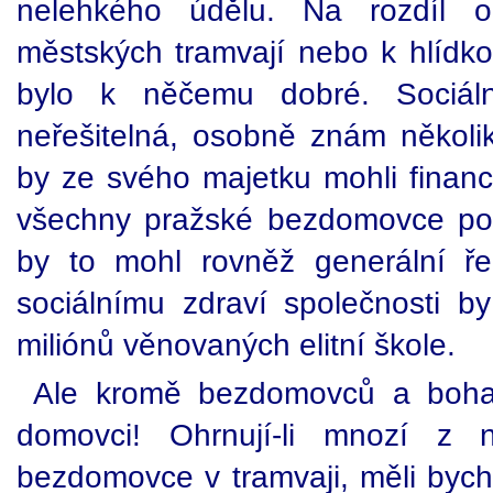
nelehkého údělu. Na rozdíl o
městských tramvají nebo k hlídkov
bylo k něčemu dobré. Sociáln
neřešitelná, osobně znám několi
by ze svého majetku mohli fina
všechny pražské bezdomovce po 
by to mohl rovněž generální ř
sociálnímu zdraví společnosti by
miliónů věnovaných elitní škole.
Ale kromě bezdomovců a bohat
domovci! Ohrnují-li mnozí 
bezdomovce v tramvaji, měli byc