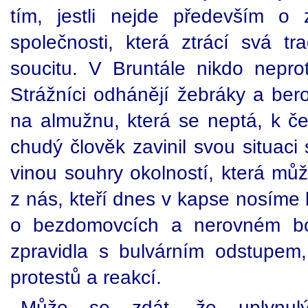
tím, jestli nejde především o 
společnosti, která ztrácí svá tra
soucitu. V Bruntále nikdo nepro
Strážníci odhánějí žebráky a berou
na almužnu, která se neptá, k č
chudý člověk zavinil svou situaci
vinou souhry okolností, která mů
z nás, kteří dnes v kapse nosíme 
o bezdomovcích a nerovném boj
zpravidla s bulvárním odstupem
protestů a reakcí.
Může se zdát, že uplynul