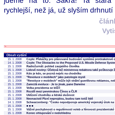
jdeme na to. Sakra! Ta stará
rychlejší, než já, už slyším drhnutí 
člán
Vyt
Obsah vydání
15. 1. 2008
Coyle: Překážky pro plánované budování systémů protiraketové 
14. 1. 2008
Coyle: The Obstacles to the Proposed U.S. Missile Defense Syst
15. 1. 2008
Radiožurnál: pohled zaujatého člověka
15. 1. 2008
Lidové noviny: Účelová lež ministrova redaktora také poškozuje 
15. 1. 2008
Kdo je kdo, se pozná nejvíc na chodníku
15. 1. 2008
"Revoluce v mobilech" jako patologie mysli
15. 1. 2008
"Revoluce v mobilech" může být virální guerillovou reklamou, nebo
15. 1. 2008
Zamrzlá evoluce - Je to jinak, pane Darwine
15. 1. 2008
Volba prezidenta se blíží!
15. 1. 2008
Rozdíl mezi pevninskou Čínou a ČLR
15. 1. 2008
Uklízení chodníku a lidská slušnost
15. 1. 2008
Neonacisté Plzní neprojdou, budou tam totiž lidé
14. 1. 2008
Schwarzenberg: "Česko nepodporuje americký vojenský útok na Í
15. 1. 2008
■ ■ ■
15. 1. 2008
Vážné pochybnosti o regulérnosti voleb a férovosti prezidentsk
15. 1. 2008
Konec ohlupování v nedohlednu