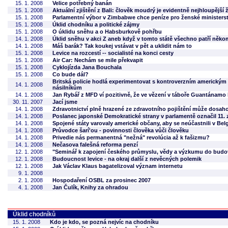
15. 1. 2008
Velice potřebný banán
15. 1. 2008
Aktuální zjištění z Bali: člověk moudrý je evidentně nejhloupější
15. 1. 2008
Parlamentní výbor v Zimbabwe chce peníze pro ženské ministers
15. 1. 2008
Úklid chodníku a politické zájmy
15. 1. 2008
O úklidu sněhu a o Habsburkově pohřbu
14. 1. 2008
Úklid sněhu v akci Z aneb když v tomto státě všechno patří někomu
14. 1. 2008
Máš barák? Tak koukej vstávat v pět a uklidit nám to
15. 1. 2008
Levice na rozcestí -- socialisté na konci cesty
15. 1. 2008
Air Car: Nechám se mile překvapit
15. 1. 2008
Cyklojízda Jana Bouchala
15. 1. 2008
Co bude dál?
Britská policie hodlá experimentovat s kontroverzním americkým
14. 1. 2008
násilníkům
14. 1. 2008
Jan Rybář z MFD ví pozitivně, že ve vězení v táboře Guantánamo
30. 11. 2007
Jací jsme
14. 1. 2008
Zdravotnictví plně hrazené ze zdravotního pojištění může dosah
14. 1. 2008
Poslanec japonské Demokratické strany v parlamentě označil 11. 
14. 1. 2008
Spojené státy varovaly americké občany, aby se neúčastnili v Be
14. 1. 2008
Průvodce šarí'ou - povinnosti člověka vůči člověku
14. 1. 2008
Privedie nás permanentná "nežná" revolúcia až k fašizmu?
14. 1. 2008
Nečasova falešná reforma penzí
12. 1. 2008
"Seminář k zapojení českého průmyslu, vědy a výzkumu do budo
12. 1. 2008
Budoucnost levice - na okraj další z nevěcných polemik
12. 1. 2008
Jak Václav Klaus bagatelizoval význam internetu
9. 1. 2008
2. 1. 2008
Hospodaření OSBL za prosinec 2007
4. 1. 2008
Jan Čulík, Knihy za ohradou
Úklid chodníků
15. 1. 2008
Kdo je kdo, se pozná nejvíc na chodníku