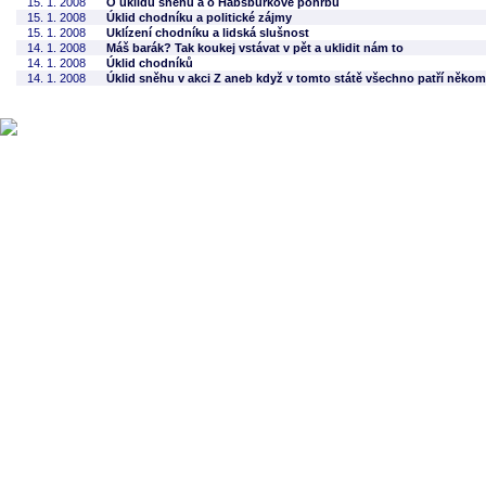
15. 1. 2008
O úklidu sněhu a o Habsburkově pohřbu
15. 1. 2008
Úklid chodníku a politické zájmy
15. 1. 2008
Uklízení chodníku a lidská slušnost
14. 1. 2008
Máš barák? Tak koukej vstávat v pět a uklidit nám to
14. 1. 2008
Úklid chodníků
14. 1. 2008
Úklid sněhu v akci Z aneb když v tomto státě všechno patří někomu,