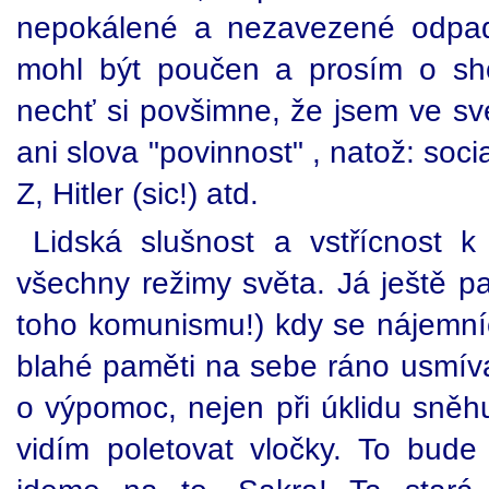
nepokálené a nezavezené odpad
mohl být poučen a prosím o sho
nechť si povšimne, že jsem ve sv
ani slova "povinnost" , natož: so
Z, Hitler (sic!) atd.
Lidská slušnost a vstřícnost k 
všechny režimy světa. Já ještě p
toho komunismu!) kdy se nájemn
blahé paměti na sebe ráno usmíva
o výpomoc, nejen při úklidu sněhu
vidím poletovat vločky. To bud