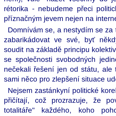
rétorika - nebudeme přeci politic
příznačným jevem nejen na intern
Domnívám se, a nestydím se za t
zabarikádovat ve své, byť někd
soudit na základě principu kolektiv
se společnosti svobodných jedin
nečekali řešení jen od státu, ale 
sami něco pro zlepšení situace udě
Nejsem zastánkyní politické korek
přičítají, což prozrazuje, že 
totalitáře" každého, koho poh