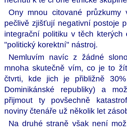
Ony mnou citované průzkumy v
pečlivě zjišťují negativní postoje 
integrační politiku v těch kterýc
"politický korektní" nástroj.
Nemluvím navíc z žádné slono
mnoha skutečně vím, co je to žít 
čtvrti, kde jich je přibližně 
Dominikánské republiky) a mo
přijmout ty povšechně katastro
noviny čtenáře už několik let zásob
Na druhé straně však není možn