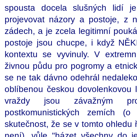
spousta docela slušných lidí j
projevovat názory a postoje, z 
zádech, a je zcela legitimní pouká
postoje jsou chucpe, i když NĚK
kontextu se vyvinuly. V extremní
živnou půdu pro pogromy a etnické 
se ne tak dávno odehrál nedaleko
oblíbenou českou dovolenkovou lo
vraždy jsou závažným pr
postkomunistických zemích (o
skutečnost, že se v tomto ohledu 
není), vůle "házet všechny do j