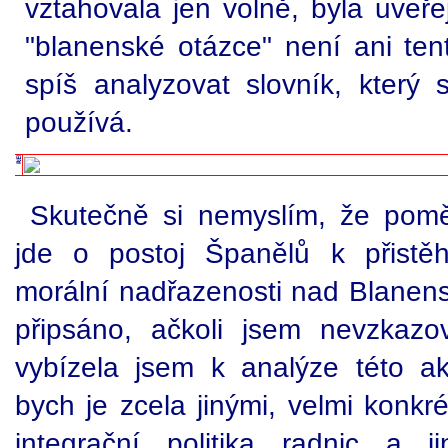
vztahovala jen volně, byla uveře
"blanenské otázce" není ani ten
spíš analyzovat slovník, kter
používá.
Skutečně si nemyslím, že pomě
jde o postoj Španělů k přistěh
morální nadřazenosti nad Blanens
připsáno, ačkoli jsem nevzkazo
vybízela jsem k analýze této aktu
bych je zcela jinými, velmi konkré
integrační politika radnic a j