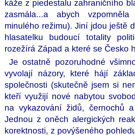
káže z piedestalu zahraničního bl
zasmála...a abych vzpomněla p
minulého režimu). Jiní jdou ještě
hlasatelku budoucí totality polit
rozežírá Západ a které se Česko h
Je ostatně pozoruhodné všimno
vyvolají názory, které hájí zákl
společnosti (skutečně jsem si nem
kteří využijí nové nabytou svobod
na vykazování židů, černochů 
Jednou z oněch alergických reakci
korektnosti, z povýšeného pohled