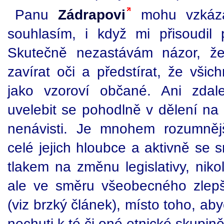
Panu
Zádrapovi
mohu vzkáz
souhlasím, i když mi přisoudil 
Skutečně nezastávám názor, že
zavírat oči a předstírat, že všich
jako vzoroví občané. Ani zdal
uvelebit se pohodlně v dělení na
nenávisti. Je mnohem rozumněj
celé jejich hloubce a aktivně se sn
tlakem na změnu legislativy, niko
ale ve směru všeobecného zlep
(viz brzký článek), místo toho, a
nechuti k té či oné etnické skupině