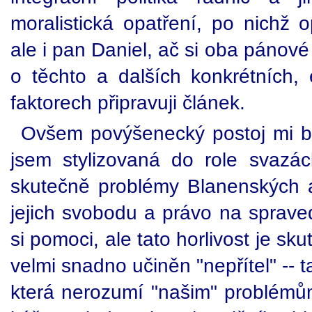
moralistická opatření, po nichž 
ale i pan Daniel, ač si oba pánov
o těchto a dalších konkrétních, 
faktorech připravuji článek.
Ovšem povýšenecký postoj mi by
jsem stylizovaná do role svazác
skutečně problémy Blanenských 
jejich svobodu a právo na sprave
si pomoci, ale tato horlivost je s
velmi snadno učiněn "nepřítel" --
která nerozumí "našim" problémům