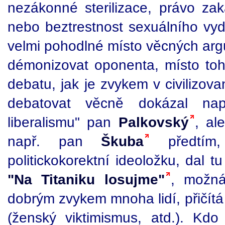
nezákonné sterilizace, právo za
nebo beztrestnost sexuálního vydí
velmi pohodlné místo věcných arg
démonizovat oponenta, místo to
debatu, jak je zvykem v civilizov
debatovat věcně dokázal na
liberalismu" pan
Palkovský
, al
např. pan
Škuba
předtím
politickokorektní ideoložku, dal tu
"Na Titaniku losujme"
, možná 
dobrým zvykem mnoha lidí, přičítá
(ženský viktimismus, atd.). Kd