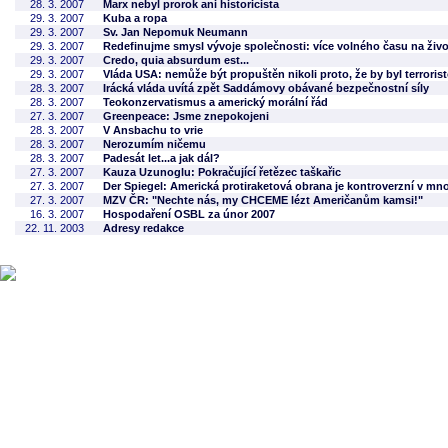
28. 3. 2007
Marx nebyl prorok ani historicista
29. 3. 2007
Kuba a ropa
29. 3. 2007
Sv. Jan Nepomuk Neumann
29. 3. 2007
Redefinujme smysl vývoje společnosti: více volného času na živo
29. 3. 2007
Credo, quia absurdum est...
29. 3. 2007
Vláda USA: nemůže být propuštěn nikoli proto, že by byl terroristo
28. 3. 2007
Irácká vláda uvítá zpět Saddámovy obávané bezpečnostní síly
28. 3. 2007
Teokonzervatismus a americký morální řád
27. 3. 2007
Greenpeace: Jsme znepokojeni
28. 3. 2007
V Ansbachu to vrie
28. 3. 2007
Nerozumím ničemu
28. 3. 2007
Padesát let...a jak dál?
27. 3. 2007
Kauza Uzunoglu: Pokračující řetězec taškařic
27. 3. 2007
Der Spiegel: Americká protiraketová obrana je kontroverzní v m
27. 3. 2007
MZV ČR: "Nechte nás, my CHCEME lézt Američanům kamsi!"
16. 3. 2007
Hospodaření OSBL za únor 2007
22. 11. 2003
Adresy redakce