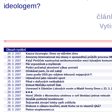
ideologem?
člán
Vyt
Obsah vydání
29. 3. 2007
Kauza Uzunoglu: Dnes ve vážném tónu
29. 3. 2007
Amnesty International má obavy o spravedlivý průběh procesu 
29. 3. 2007
Když Potůček naslouchal antikomunistům mezi bývalými komuni
29. 3. 2007
Pár vzpomínek a myšlenek
29. 3. 2007
Poláci požadují absolutní zákaz potratů
29. 3. 2007
Očekával jsem, že mě zabijí
29. 3. 2007
Jsme podle ODS jen stádem blbounů nejapných?!
28. 3. 2007
Udavačství jako národní sport
29. 3. 2007
Páral v daňových nedbalkách
29. 3. 2007
Dokud Melčáka netrefí šlak
29. 3. 2007
Usnesení k článkům Lidových novin a Mladé fronty Dnes z 23. 3. 2
29. 3. 2007
■ ■ ■
29. 3. 2007
Horní Jiřetín s Mosteckou uhelnou o své likvidaci jednat nebude
29. 3. 2007
Strašák politické korektnosti
29. 3. 2007
Švýcarská zbrojní lobby opět zvítězila
29. 3. 2007
Diskuse o zákazu kouření, aneb Koho se to vlastně týká?
28. 3. 2007
Petice stopkoureni.cz