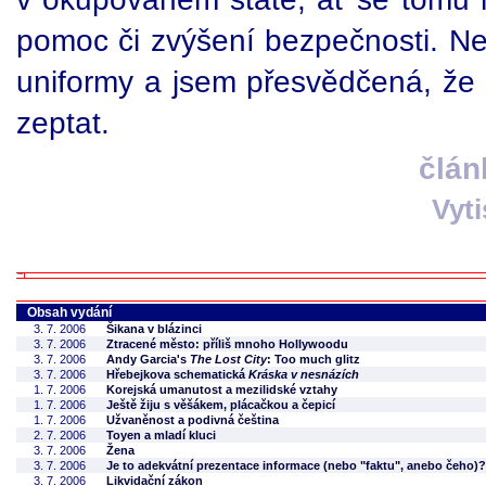
pomoc či zvýšení bezpečnosti. Nec
uniformy a jsem přesvědčená, že 
zeptat.
člán
Vyt
Obsah vydání
3. 7. 2006
Šikana v blázinci
3. 7. 2006
Ztracené město: příliš mnoho Hollywoodu
3. 7. 2006
Andy Garcia's
The Lost City
: Too much glitz
3. 7. 2006
Hřebejkova schematická
Kráska v nesnázích
1. 7. 2006
Korejská umanutost a mezilidské vztahy
1. 7. 2006
Ještě žiju s věšákem, plácačkou a čepicí
1. 7. 2006
Užvaněnost a podivná čeština
2. 7. 2006
Toyen a mladí kluci
3. 7. 2006
Žena
3. 7. 2006
Je to adekvátní prezentace informace (nebo "faktu", anebo čeho)?
3. 7. 2006
Likvidační zákon