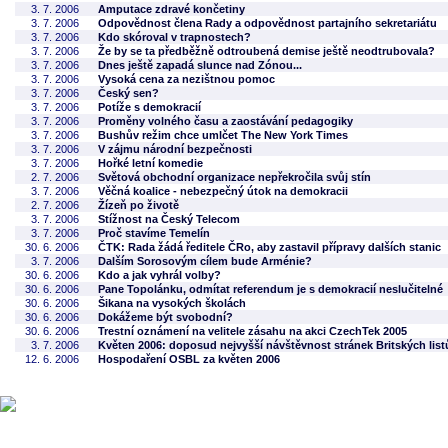
3. 7. 2006
Amputace zdravé končetiny
3. 7. 2006
Odpovědnost člena Rady a odpovědnost partajního sekretariátu
3. 7. 2006
Kdo skóroval v trapnostech?
3. 7. 2006
Že by se ta předběžně odtroubená demise ještě neodtrubovala?
3. 7. 2006
Dnes ještě zapadá slunce nad Zónou...
3. 7. 2006
Vysoká cena za nezištnou pomoc
3. 7. 2006
Český sen?
3. 7. 2006
Potíže s demokracií
3. 7. 2006
Proměny volného času a zaostávání pedagogiky
3. 7. 2006
Bushův režim chce umlčet The New York Times
3. 7. 2006
V zájmu národní bezpečnosti
3. 7. 2006
Hořké letní komedie
2. 7. 2006
Světová obchodní organizace nepřekročila svůj stín
3. 7. 2006
Věčná koalice - nebezpečný útok na demokracii
2. 7. 2006
Žízeň po životě
3. 7. 2006
Stížnost na Český Telecom
3. 7. 2006
Proč stavíme Temelín
30. 6. 2006
ČTK: Rada žádá ředitele ČRo, aby zastavil přípravy dalších stanic
3. 7. 2006
Dalším Sorosovým cílem bude Arménie?
30. 6. 2006
Kdo a jak vyhrál volby?
30. 6. 2006
Pane Topolánku, odmítat referendum je s demokracií neslučitelné
30. 6. 2006
Šikana na vysokých školách
30. 6. 2006
Dokážeme být svobodní?
30. 6. 2006
Trestní oznámení na velitele zásahu na akci CzechTek 2005
3. 7. 2006
Květen 2006: doposud nejvyšší návštěvnost stránek Britských list
12. 6. 2006
Hospodaření OSBL za květen 2006