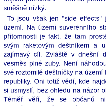
směšně nízký.
To jsou však jen "side effects" 
území. Na území suverénního stát
přítomnosti je fakt, že tam pros
svým raketovým deštníkem a ud
zajímavý cíl. Zvláště v dnešní 
vesměs plné zuby. Není náhodou, 
své roztomilé deštníčky na území
republiky. Oni totiž vědí, kde naj
si usmyslí, bez ohledu na názor 
Téměř věří, že se občanů n