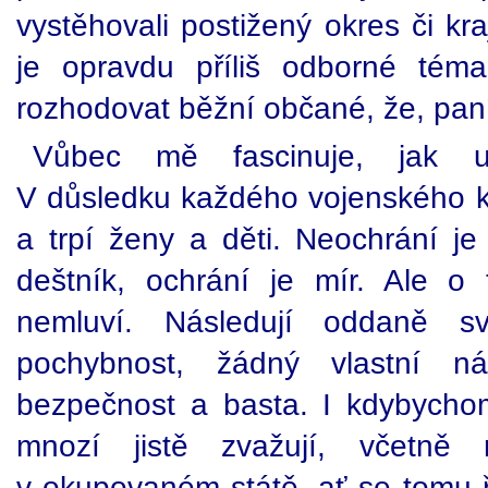
vystěhovali postižený okres či kr
je opravdu příliš odborné té
rozhodovat běžní občané, že, pa
Vůbec mě fascinuje, jak uva
V důsledku každého vojenského kon
a trpí ženy a děti. Neochrání je
deštník, ochrání je mír. Ale o
nemluví. Následují oddaně 
pochybnost, žádný vlastní ná
bezpečnost a basta. I kdybycho
mnozí jistě zvažují, včetn
v okupovaném státě, ať se tomu ří