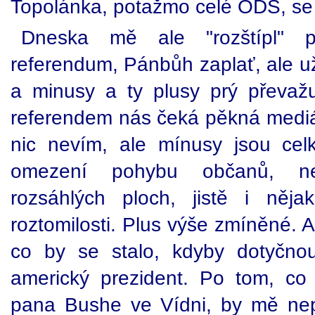
Topolánka, potažmo celé ODS, se n
Dneska mě ale "rozštípl" p
referendum, Pánbůh zaplať, ale u
a minusy a ty plusy prý převaž
referendem nás čeká pěkná mediá
nic nevím, ale mínusy jsou cel
omezení pohybu občanů, ne-
rozsáhlých ploch, jistě i něja
roztomilosti. Plus výše zmíněné. A
co by se stalo, kdyby dotyčnou
americký prezident. Po tom, co
pana Bushe ve Vídni, by mě nep