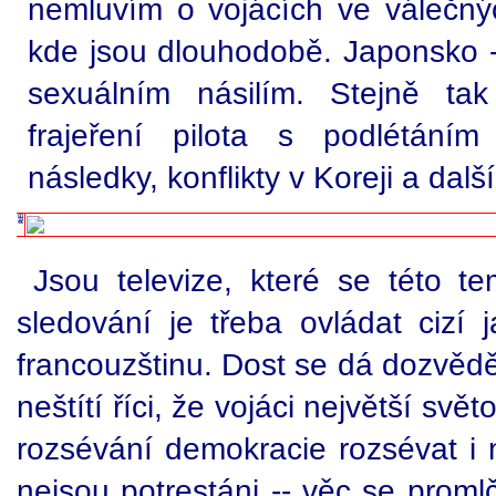
nemluvím o vojácích ve válečný
kde jsou dlouhodobě. Japonsko 
sexuálním násilím. Stejně tak 
frajeření pilota s podlétání
následky, konflikty v Koreji a další
Jsou televize, které se této tem
sledování je třeba ovládat cizí 
francouzštinu. Dost se dá dozvěd
neštítí říci, že vojáci největší s
rozsévání demokracie rozsévat i n
nejsou potrestáni -- věc se promlč