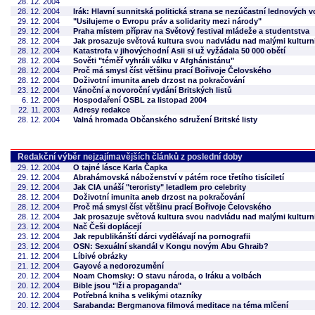
28. 12. 2004
28. 12. 2004
Irák: Hlavní sunnitská politická strana se nezúčastní lednových v
29. 12. 2004
"Usilujeme o Evropu práv a solidarity mezi národy"
29. 12. 2004
Praha místem příprav na Světový festival mládeže a studentstva
28. 12. 2004
Jak prosazuje světová kultura svou nadvládu nad malými kulturn
28. 12. 2004
Katastrofa v jihovýchodní Asii si už vyžádala 50 000 obětí
28. 12. 2004
Sověti "téměř vyhráli válku v Afghánistánu"
28. 12. 2004
Proč má smysl číst většinu prací Bořivoje Čelovského
28. 12. 2004
Doživotní imunita aneb drzost na pokračování
23. 12. 2004
Vánoční a novoroční vydání Britských listů
6. 12. 2004
Hospodaření OSBL za listopad 2004
22. 11. 2003
Adresy redakce
28. 12. 2004
Valná hromada Občanského sdružení Britské listy
Redakční výběr nejzajímavějších článků z poslední doby
29. 12. 2004
O tajné lásce Karla Čapka
29. 12. 2004
Abrahámovská náboženství v pátém roce třetího tisíciletí
29. 12. 2004
Jak CIA unáší "teroristy" letadlem pro celebrity
28. 12. 2004
Doživotní imunita aneb drzost na pokračování
28. 12. 2004
Proč má smysl číst většinu prací Bořivoje Čelovského
28. 12. 2004
Jak prosazuje světová kultura svou nadvládu nad malými kulturn
23. 12. 2004
Nač Češi doplácejí
23. 12. 2004
Jak republikánští dárci vydělávají na pornografii
23. 12. 2004
OSN: Sexuální skandál v Kongu novým Abu Ghraib?
21. 12. 2004
Líbivé obrázky
21. 12. 2004
Gayové a nedorozumění
20. 12. 2004
Noam Chomsky: O stavu národa, o Iráku a volbách
20. 12. 2004
Bible jsou "lži a propaganda"
20. 12. 2004
Potřebná kniha s velikými otazníky
20. 12. 2004
Sarabanda: Bergmanova filmová meditace na téma mlčení