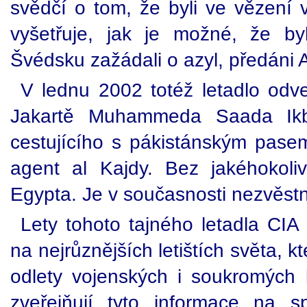
svědčí o tom, že byli ve vězení
vyšetřuje, jak je možné, že b
Švédsku zažádali o azyl, předáni
V lednu 2002 totéž letadlo odve
Jakartě Muhammeda Saada Ikb
cestujícího s pákistánským pasem
agent al Kajdy. Bez jakéhokoli
Egypta. Je v současnosti nezvěstn
Lety tohoto tajného letadla CIA 
na nejrůznějších letištích světa, k
odlety vojenských i soukromých l
zveřejňují tyto informace na s