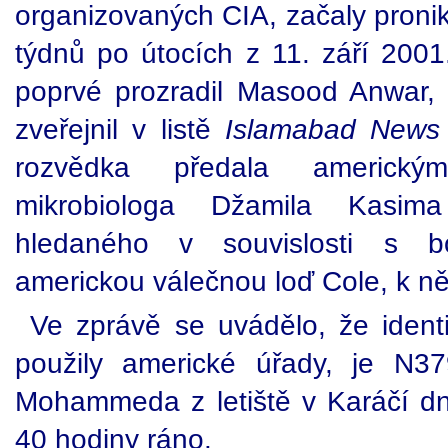
organizovaných CIA, začaly pronik
týdnů po útocích z 11. září 2001
poprvé prozradil Masood Anwar, p
zveřejnil v listě
Islamabad News
rozvědka předala americk
mikrobiologa Džamila Kasi
hledaného v souvislosti s 
americkou válečnou loď Cole, k ně
Ve zprávě se uvádělo, že identif
použily americké úřady, je N3
Mohammeda z letiště v Karáčí dne
40 hodiny ráno.