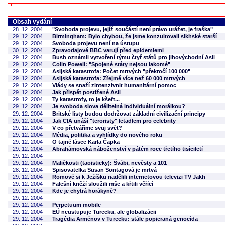
Obsah vydání
28. 12. 2004
"Svoboda projevu, jejíž součástí není právo urážet, je fraška"
29. 12. 2004
Birmingham: Bylo chybou, že jsme konzultovali sikhské starší
29. 12. 2004
Svoboda projevu není na ústupu
30. 12. 2004
Zpravodajové BBC varují před epidemiemi
29. 12. 2004
Bush oznámil vytvoření týmu čtyř států pro jihovýchodní Asii
29. 12. 2004
Colin Powell: "Spojené státy nejsou lakomé"
29. 12. 2004
Asijská katastrofa: Počet mrtvých "překročí 100 000"
29. 12. 2004
Asijská katastrofa: Zřejmě více než 60 000 mrtvých
29. 12. 2004
Vlády se snaží zintenzivnit humanitární pomoc
29. 12. 2004
Jak přispět postižené Asii
29. 12. 2004
Ty katastrofy, to je kšeft...
29. 12. 2004
Je svoboda slova dělitelná individuální morálkou?
29. 12. 2004
Britské listy budou dodržovat základní civilizační principy
29. 12. 2004
Jak CIA unáší "teroristy" letadlem pro celebrity
29. 12. 2004
V co přetváříme svůj svět?
29. 12. 2004
Média, politika a vyhlídky do nového roku
29. 12. 2004
O tajné lásce Karla Čapka
29. 12. 2004
Abrahámovská náboženství v pátém roce třetího tisíciletí
29. 12. 2004
29. 12. 2004
Maličkosti (taoisticky): Švábi, nevěsty a 101
28. 12. 2004
Spisovatelka Susan Sontagová je mrtvá
29. 12. 2004
Romové si k Ježíšku nadělili internetovou televizi TV Jakh
29. 12. 2004
Falešní kněží sloužili mše a křtili věřící
29. 12. 2004
Kde je chytrá horákyně?
29. 12. 2004
29. 12. 2004
Perpetuum mobile
29. 12. 2004
EÚ neustupuje Turecku, ale globalizácii
29. 12. 2004
Tragédia Arménov v Turecku: stále popieraná genocída