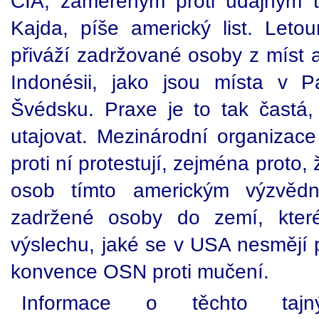
CIA, zaměřeným proti údajným t
Kajda, píše americký list. Let
přiváží zadržované osoby z míst a
Indonésii, jako jsou místa v 
Švédsku. Praxe je to tak častá,
utajovat. Mezinárodní organizace
proti ní protestují, zejména proto
osob tímto americkým výzvědn
zadržené osoby do zemí, které
výslechu, jaké se v USA nesmějí 
konvence OSN proti mučení.
Informace o těchto tajn