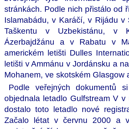
stránkách. Podle nich přistálo od ř
Islamabádu, v Karáčí, v Rijádu v 
Taškentu v Uzbekistánu, v 
Ázerbajdžánu a v Rabatu v Ma
americkém letišti Dulles Internat
letišti v Ammánu v Jordánsku a na 
Mohanem, ve skotském Glasgow a
Podle veřejných dokumentů si
objednala letadlo Gulfstream V v
dostalo toto letadlo nové registr
Začalo létat v červnu 2000 a v