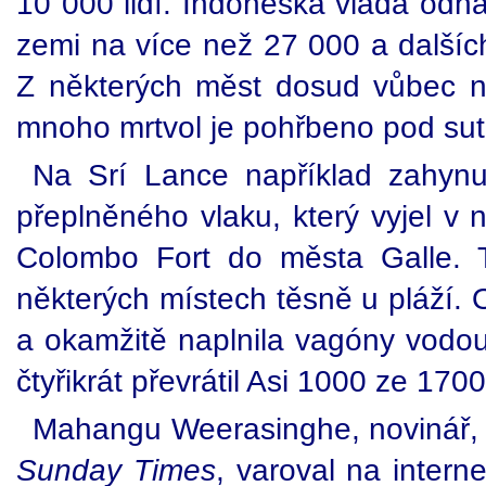
10 000 lidí. Indonéská vláda odh
zemi na více než 27 000 a dalšíc
Z některých měst dosud vůbec n
mnoho mrtvol je pohřbeno pod sut
Na Srí Lance například zahynu
přeplněného vlaku, který vyjel v 
Colombo Fort do města Galle. 
některých místech těsně u pláží. Ob
a okamžitě naplnila vagóny vodou
čtyřikrát převrátil Asi 1000 ze 170
Mahangu Weerasinghe, novinář, kt
Sunday Times
, varoval na intern