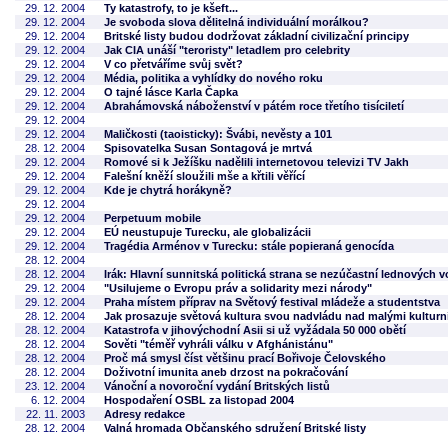
29. 12. 2004
Ty katastrofy, to je kšeft...
29. 12. 2004
Je svoboda slova dělitelná individuální morálkou?
29. 12. 2004
Britské listy budou dodržovat základní civilizační principy
29. 12. 2004
Jak CIA unáší "teroristy" letadlem pro celebrity
29. 12. 2004
V co přetváříme svůj svět?
29. 12. 2004
Média, politika a vyhlídky do nového roku
29. 12. 2004
O tajné lásce Karla Čapka
29. 12. 2004
Abrahámovská náboženství v pátém roce třetího tisíciletí
29. 12. 2004
29. 12. 2004
Maličkosti (taoisticky): Švábi, nevěsty a 101
28. 12. 2004
Spisovatelka Susan Sontagová je mrtvá
29. 12. 2004
Romové si k Ježíšku nadělili internetovou televizi TV Jakh
29. 12. 2004
Falešní kněží sloužili mše a křtili věřící
29. 12. 2004
Kde je chytrá horákyně?
29. 12. 2004
29. 12. 2004
Perpetuum mobile
29. 12. 2004
EÚ neustupuje Turecku, ale globalizácii
29. 12. 2004
Tragédia Arménov v Turecku: stále popieraná genocída
28. 12. 2004
28. 12. 2004
Irák: Hlavní sunnitská politická strana se nezúčastní lednových v
29. 12. 2004
"Usilujeme o Evropu práv a solidarity mezi národy"
29. 12. 2004
Praha místem příprav na Světový festival mládeže a studentstva
28. 12. 2004
Jak prosazuje světová kultura svou nadvládu nad malými kulturn
28. 12. 2004
Katastrofa v jihovýchodní Asii si už vyžádala 50 000 obětí
28. 12. 2004
Sověti "téměř vyhráli válku v Afghánistánu"
28. 12. 2004
Proč má smysl číst většinu prací Bořivoje Čelovského
28. 12. 2004
Doživotní imunita aneb drzost na pokračování
23. 12. 2004
Vánoční a novoroční vydání Britských listů
6. 12. 2004
Hospodaření OSBL za listopad 2004
22. 11. 2003
Adresy redakce
28. 12. 2004
Valná hromada Občanského sdružení Britské listy