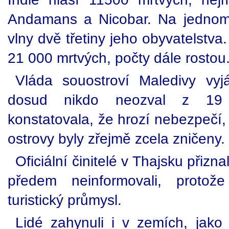
Andamans a Nicobar. Na jednom o
vlny dvě třetiny jeho obyvatelstva
21 000 mrtvých, počty dále rostou
Vláda souostroví Maledivy vyj
dosud nikdo neozval z 19 
konstatovala, že hrozí nebezpečí,
ostrovy byly zřejmě zcela zničeny.
Oficiální činitelé v Thajsku přiz
předem neinformovali, protože
turistický průmysl.
Lidé zahynuli i v zemích, jak