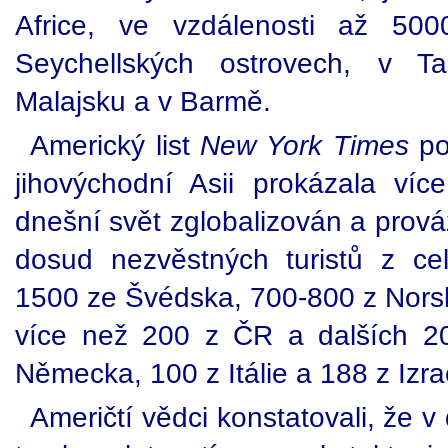
Africe, ve vzdálenosti až 50
Seychellských ostrovech, v Ta
Malajsku a v Barmě.
Americký list
New York Times
po
jihovýchodní Asii prokázala víc
dnešní svět zglobalizován a prová
dosud nezvěstných turistů z ce
1500 ze Švédska, 700-800 z Nors
více než 200 z ČR a dalších 2
Německa, 100 z Itálie a 188 z Izra
Američtí vědci konstatovali, že 