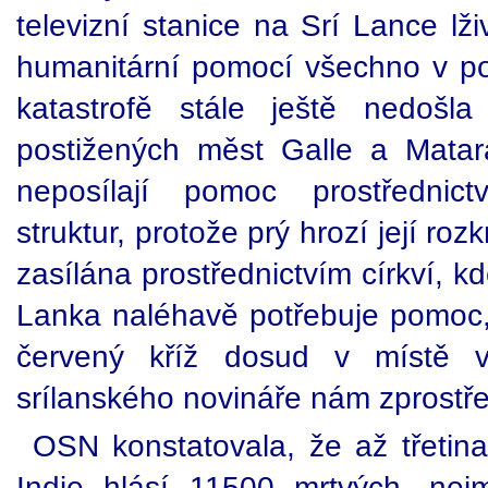
televizní stanice na Srí Lance lži
humanitární pomocí všechno v p
katastrofě stále ještě nedoš
postižených měst Galle a Matara
neposílají pomoc prostřednict
struktur, protože prý hrozí její r
zasílána prostřednictvím církví, 
Lanka naléhavě potřebuje pomoc
červený kříž dosud v místě v
srílanského novináře nám zprostře
OSN konstatovala, že až třetina
Indie hlásí 11500 mrtvých, ne