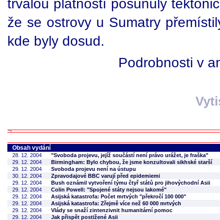
trvalou platností posunuly tekton
že se ostrovy u Sumatry přemístil
kde byly dosud.
Podrobnosti v an
Vyt
Obsah vydání
28. 12. 2004
"Svoboda projevu, jejíž součástí není právo urážet, je fraška"
29. 12. 2004
Birmingham: Bylo chybou, že jsme konzultovali sikhské starší
29. 12. 2004
Svoboda projevu není na ústupu
30. 12. 2004
Zpravodajové BBC varují před epidemiemi
29. 12. 2004
Bush oznámil vytvoření týmu čtyř států pro jihovýchodní Asii
29. 12. 2004
Colin Powell: "Spojené státy nejsou lakomé"
29. 12. 2004
Asijská katastrofa: Počet mrtvých "překročí 100 000"
29. 12. 2004
Asijská katastrofa: Zřejmě více než 60 000 mrtvých
29. 12. 2004
Vlády se snaží zintenzivnit humanitární pomoc
29. 12. 2004
Jak přispět postižené Asii