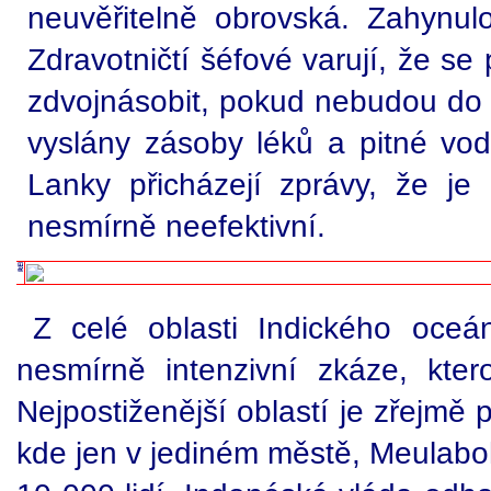
neuvěřitelně obrovská. Zahynu
Zdravotničtí šéfové varují, že s
zdvojnásobit, pokud nebudou do p
vyslány zásoby léků a pitné vod
Lanky přicházejí zprávy, že je
nesmírně neefektivní.
Z celé oblasti Indického oceá
nesmírně intenzivní zkáze, ktero
Nejpostiženější oblastí je zřejmě
kde jen v jediném městě, Meulabo