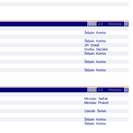
RSS
2.0
Historie
>
Štěpán Kotrba
Štěpán Kotrba
Jiří Dolejš
Ondřej Slačálek
Štěpán Kotrba
Štěpán Kotrba
Štěpán Kotrba
RSS
2.0
Historie
>
Miroslav Spišák
Miroslav Prokeš
Zdeněk Štefek
Štěpán Kotrba
Štěpán Kotrba