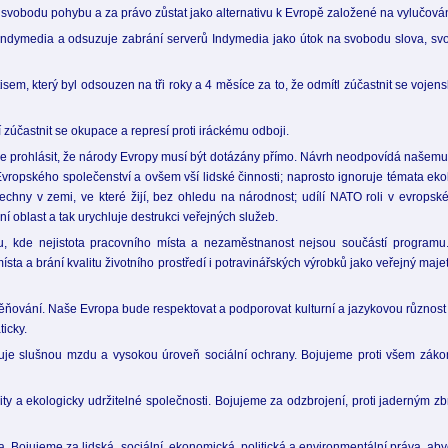
svobodu pohybu a za právo zůstat jako alternativu k Evropě založené na vylučován
s Indymedia a odsuzuje zabrání serverů Indymedia jako útok na svobodu slova, sv
m, který byl odsouzen na tři roky a 4 měsíce za to, že odmítl zúčastnit se vojens
 zúčastnit se okupace a represí proti iráckému odboji.
me prohlásit, že národy Evropy musí být dotázány přímo. Návrh neodpovídá našemu 
vropského společenství a ovšem vší lidské činnosti; naprosto ignoruje témata ekol
chny v zemi, ve které žijí, bez ohledu na národnost; udílí NATO roli v evropské
lní oblast a tak urychluje destrukci veřejných služeb.
u, kde nejistota pracovního místa a nezaměstnanost nejsou součástí programu
ta a brání kvalitu životního prostředí i potravinářských výrobků jako veřejný maj
ňování. Naše Evropa bude respektovat a podporovat kulturní a jazykovou různost
icky.
ntuje slušnou mzdu a vysokou úroveň sociální ochrany. Bojujeme proti všem zák
rity a ekologicky udržitelné společnosti. Bojujeme za odzbrojení, proti jaderným
. Bojujeme za lidská, sociální, ekonomická, politická a environmentální práva, abyc