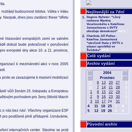
ita.
rozbíjejí budoucnost lidstva. Válka v Iráku
y. Naopak, dnes jsou zastánci these "střetu
slné hlasování evropských zemí ve valném
ládě dokud bude pokračovat v porušování
 pro evropské dny akce 10. a 11. prosince,
Celé vydání
Archiv vydání
rganizací k mezinárodní akci v roce 2005
edí.
8 a proto se zavazujeme k masivní mobilizaci
ásilí vůči ženám 25. listopadu a Evropskou
u Světovým pochodem pro ženy (World March
nic o nás bez nás'. Všechny organizace ESF
ýt pro postižené plně přístupné. Uznáváme,
Původní archiv
ření internačních center. Stavíme se proti