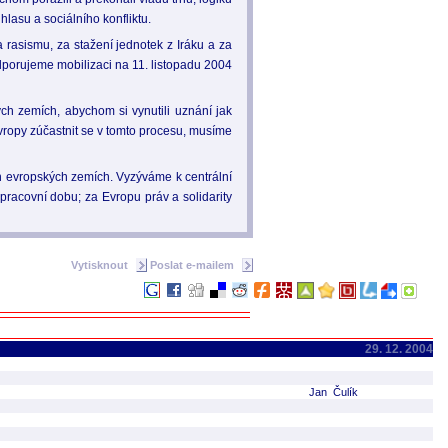
lasu a sociálního konfliktu.
 a rasismu, za stažení jednotek z Iráku a za
dporujeme mobilizaci na 11. listopadu 2004
ch zemích, abychom si vynutili uznání jak
Evropy zúčastnit se v tomto procesu, musíme
h evropských zemích. Vyzýváme k centrální
 pracovní dobu; za Evropu práv a solidarity
Vytisknout
Poslat e-mailem
29. 12. 2004
Jan Čulík