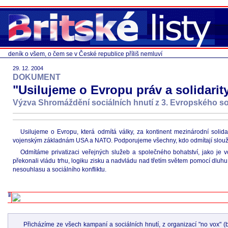
deník o všem, o čem se v České republice příliš nemluví
29. 12. 2004
DOKUMENT
"Usilujeme o Evropu práv a solidarit
Výzva Shromáždění sociálních hnutí z 3. Evropského so
Usilujeme o Evropu, která odmítá války, za kontinent mezinárodní solidar
vojenským základnám USA a NATO. Podporujeme všechny, kdo odmítají slouži
Odmítáme privatizaci veřejných služeb a společného bohatství, jako je v
překonali vládu trhu, logiku zisku a nadvládu nad třetím světem pomocí dluhu
nesouhlasu a sociálního konfliktu.
Přicházíme ze všech kampaní a sociálních hnutí, z organizací "no vox" (be