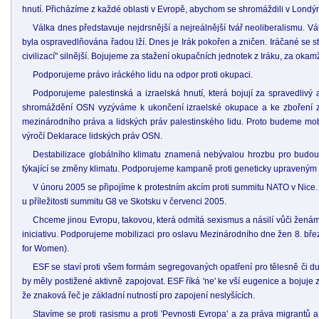
hnutí. Přicházíme z každé oblasti v Evropě, abychom se shromáždili v Londýn
Válka dnes představuje nejdrsnější a nejreálnější tvář neoliberalismu. Vá
byla ospravedlňována řadou lží. Dnes je Irák pokořen a zničen. Iráčané se st
civilizací" silnější. Bojujeme za stažení okupačních jednotek z Iráku, za ok
Podporujeme právo iráckého lidu na odpor proti okupaci.
Podporujeme palestinská a izraelská hnutí, která bojují za spravedli
shromáždění OSN vyzýváme k ukončení izraelské okupace a ke zboření zd
mezinárodního práva a lidských práv palestinského lidu. Proto budeme mobil
výročí Deklarace lidských práv OSN.
Destabilizace globálního klimatu znamená nebývalou hrozbu pro budouc
týkající se změny klimatu. Podporujeme kampaně proti geneticky upraveným
V únoru 2005 se připojíme k protestním akcím proti summitu NATO v Nice. Sta
u příležitosti summitu G8 ve Skotsku v červenci 2005.
Chceme jinou Evropu, takovou, která odmítá sexismus a násilí vůči ženám
iniciativu. Podporujeme mobilizaci pro oslavu Mezinárodního dne žen 8. b
for Women).
ESF se staví proti všem formám segregovaných opatření pro tělesně či duš
by měly postižené aktivně zapojovat. ESF říká 'ne' ke vší eugenice a bojuj
že znaková řeč je základní nutností pro zapojení neslyšících.
Stavíme se proti rasismu a proti 'Pevnosti Evropa' a za práva migrantů a