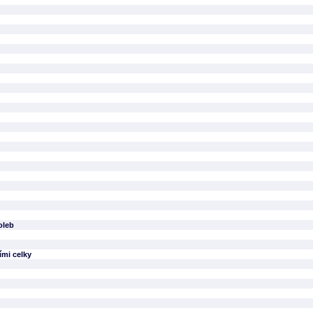
oleb
ími celky