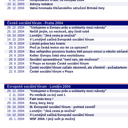
6. 12. 2004
Hospodaření OSBL za listopad 2004
22. 11. 2003
Adresy redakce
28. 12. 2004
Valná hromada Občanského sdružení Britské listy
České sociální fórum - Praha 2004
29. 12. 2004
"Usilujeme o Evropu práv a solidarity mezi národy"
25. 10. 2004
Nečiň jiným, co nechceš, aby činili tobě
19. 10. 2004
Londýn: "Jiná cesta je možná"
14. 10. 2004
V Londýně začíná Evropské sociální fórum
30. 9. 2004
Lidská práva bez hranic
29. 9. 2004
Proč je česká levice sto let za opicemi?
29. 9. 2004
Bez veřejného prostoru budou lidé pouze otroci a nikoliv občané
29. 9. 2004
Keller: Evropu čeká vlna neofašismu
28. 9. 2004
Sociální spravedlnost "není sen, ale možnost"
28. 9. 2004
V Praze se konalo České sociální fórum
26. 9. 2004
České sociální fórum začalo skromně, ale zřetelně - požadavkem n
22. 9. 2004
České sociální fórum v Praze
Evropské sociální fórum - Londýn 2004
29. 12. 2004
"Usilujeme o Evropu práv a solidarity mezi národy"
2. 11. 2004
Po tretíkrát za iný svet I.
1. 11. 2004
Fakt teda kecy !
29. 10. 2004
Kecy, kecy, kecy
26. 10. 2004
III. Evropské sociální fórum - pohled zevnitř
19. 10. 2004
Londýn: "Jiná cesta je možná"
14. 10. 2004
V Londýně začíná Evropské sociální fórum
20. 1. 2004
WSF 2004: I jiný svět je možný