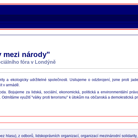
y mezi národy"
ciálního fóra v Londýně
ity a ekologicky udržitelné společnosti. Usilujeme o odzbrojení, jsme proti jad
t v armádě.
oda. Bojujeme za lidská, sociální, ekonomická, politická a environmentální práv
. Odmítáme využití "války proti terorismu" k útokům na občanská a demokratická pr
z hlasu), z odborů, lidskoprávních organizací, organizací mezinárodní solidarity,