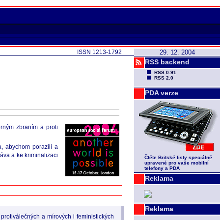
ISSN 1213-1792
29. 12. 2004
RSS backend
RSS 0.91
RSS 2.0
PDA verze
erným zbraním a proti
a, abychom porazili a
áva a ke kriminalizaci
Čtěte Britské listy speciálně
upravené pro vaše mobilní
telefony a PDA
Reklama
Reklama
 protiválečných a mírových i feministických