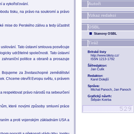
Autoři
í a vykořisťování.
obodu tisku, na právo na soukromí a právo
Vzkaz redakci
ké mise do Perského zálivu a tedy účastnit
OSBL
Stanovy OSBL
Tiráž
usilování. Tato ústavní smlouva posvěcuje
Britské listy
ogicky udržitelné společnosti. Tato ústavní
http://www.blisty.cz/
 zahraniční politice a obraně a prosazuje
ISSN 1213-1792
Šéfredaktor:
Jan Čulík
. Bojujeme za životaschopné zemědělství
Redaktor:
etek. Chceme otevřít Evropu světu, s právem
Karel Dolejší
Správa:
Michal Panoch, Jan Panoch
 a respektovat právo národů na sebeurčení
Grafický návrh:
Štěpán Kotrba
onům, které novými způsoby smluvní práce
 zbraním a proti vojenským základnám USA a
hom porazili a překonali vládu trhu, logiku