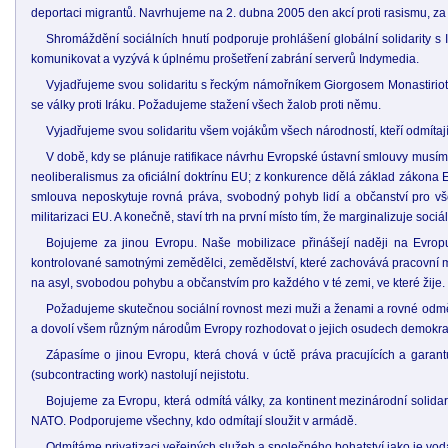
deportaci migrantů. Navrhujeme na 2. dubna 2005 den akcí proti rasismu, za 
Shromáždění sociálních hnutí podporuje prohlášení globální solidarity 
komunikovat a vyzývá k úplnému prošetření zabrání serverů Indymedia.
Vyjadřujeme svou solidaritu s řeckým námořníkem Giorgosem Monastiriotise
se války proti Iráku. Požadujeme stažení všech žalob proti němu.
Vyjadřujeme svou solidaritu všem vojákům všech národností, kteří odmítají
V době, kdy se plánuje ratifikace návrhu Evropské ústavní smlouvy musí
neoliberalismus za oficiální doktrínu EU; z konkurence dělá základ zákona E
smlouva neposkytuje rovná práva, svobodný pohyb lidí a občanství pro vše
militarizaci EU. A konečně, staví trh na první místo tím, že marginalizuje sociá
Bojujeme za jinou Evropu. Naše mobilizace přinášejí naději na Evrop
kontrolované samotnými zemědělci, zemědělství, které zachovává pracovní mís
na asyl, svobodou pohybu a občanstvím pro každého v té zemi, ve které žije.
Požadujeme skutečnou sociální rovnost mezi muži a ženami a rovné odmě
a dovolí všem různým národům Evropy rozhodovat o jejich osudech demokrat
Zápasíme o jinou Evropu, která chová v úctě práva pracujících a gara
(subcontracting work) nastolují nejistotu.
Bojujeme za Evropu, která odmítá války, za kontinent mezinárodní solida
NATO. Podporujeme všechny, kdo odmítají sloužit v armádě.
Odmítáme privatizaci veřejných služeb a společného bohatství jako je voda