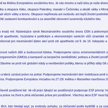
ě ke třetímu Evropskému sociálnímu foru. Je nás mnoho a naší silou je naše diverz
lka a okupace Iráku, okupace Palestiny, masakr v Čečensku a skryté války v Africe 
ali vězni války a teroru. Okupace nepřinesla ani svobodu ani lepší životní podmínk
amžité zastavení bombardování a za okamžité obnovení suverenity iráckého lidu.
vý a trvalý mír. Následujíce výrok Mezinárodního soudního dvora OSN a jednomy
i apartheidu. Vyzýváme k politickým a ekonomickým sankcím vůči izraelské v
izovat pro mezinárodní týden akcí proti zdi apartheidu od 9. do 16. listopadu a
nost našich dětí a budoucnost lidstva. Podporujeme výzvu environmentálních o
 organismům (GMOs) a kampaně za bezpečné zemědělství, potravu a životní prostř
víme se proti roli globální vlády a neoliberální politiky, kterou si přiřkly státy G
 a která uznává právo na potrat. Podporujeme mezinárodní den mobilizace proti n
řezna. Podporujeme Evropskou iniciativu na 27./28. května v Marseilles navrženo
evně postižené lidi. Ve vší práci týkající se postižených podporuje ESF princip '
e za práva na život a plná občanská práva pro postižené. Všechny akce ESF musí b
 těch, kdo hledají asyl; za svobodu pohybu; za občanství podle bydliště a za uzav