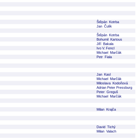
Štěpán Kotrba
Jan Čulík
Štěpán Kotrba
Bohumil Kartous
Jiří Bakala
Ivo V. Fencl
Michael Marčák
Petr Fiala
Jan Kasl
Michael Marčák
Miloslava Kodoňová
Adrian Peter Pressburg
Peter Greguš
Michael Marčák
Milan Krajča
David Tichý
Milan Valach