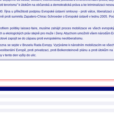
oti terorismu" k útokům na občanská a demokratická práva a ke kriminalizaci nesouh
. října u příležitosti podpisu Evropské ústavní smlouvy - proti válce, liberalizaci
loně proti summitu Zapatero-Chirac-Schroeder o Evropské ústavě v lednu 2005. Po
lem politiky laissez-faire, musíme zahájit proces mobilizace ve všech evropský
urních a ekologických práv stejně pro muže i ženy. Abychom umožnili všem národům 
 hotové zapojit se do zápasu proti evropskému neoliberalismu.
. března se sejde v Bruselu Rada Evropy. Vyzýváme k národním mobilizacím ve všec
eoliberální Evropě, proti privatizaci, proti Bolkensteinově plánu a proti útokům na
 v tento den vyšly do ulic.