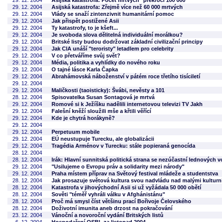
29. 12. 2004
Asijská katastrofa: Počet mrtvých "překročí 100 000"
29. 12. 2004
Asijská katastrofa: Zřejmě více než 60 000 mrtvých
29. 12. 2004
Vlády se snaží zintenzivnit humanitární pomoc
29. 12. 2004
Jak přispět postižené Asii
29. 12. 2004
Ty katastrofy, to je kšeft...
29. 12. 2004
Je svoboda slova dělitelná individuální morálkou?
29. 12. 2004
Britské listy budou dodržovat základní civilizační principy
29. 12. 2004
Jak CIA unáší "teroristy" letadlem pro celebrity
29. 12. 2004
V co přetváříme svůj svět?
29. 12. 2004
Média, politika a vyhlídky do nového roku
29. 12. 2004
O tajné lásce Karla Čapka
29. 12. 2004
Abrahámovská náboženství v pátém roce třetího tisíciletí
29. 12. 2004
29. 12. 2004
Maličkosti (taoisticky): Švábi, nevěsty a 101
28. 12. 2004
Spisovatelka Susan Sontagová je mrtvá
29. 12. 2004
Romové si k Ježíšku nadělili internetovou televizi TV Jakh
29. 12. 2004
Falešní kněží sloužili mše a křtili věřící
29. 12. 2004
Kde je chytrá horákyně?
29. 12. 2004
29. 12. 2004
Perpetuum mobile
29. 12. 2004
EÚ neustupuje Turecku, ale globalizácii
29. 12. 2004
Tragédia Arménov v Turecku: stále popieraná genocída
28. 12. 2004
28. 12. 2004
Irák: Hlavní sunnitská politická strana se nezúčastní lednových v
29. 12. 2004
"Usilujeme o Evropu práv a solidarity mezi národy"
29. 12. 2004
Praha místem příprav na Světový festival mládeže a studentstva
28. 12. 2004
Jak prosazuje světová kultura svou nadvládu nad malými kulturn
28. 12. 2004
Katastrofa v jihovýchodní Asii si už vyžádala 50 000 obětí
28. 12. 2004
Sověti "téměř vyhráli válku v Afghánistánu"
28. 12. 2004
Proč má smysl číst většinu prací Bořivoje Čelovského
28. 12. 2004
Doživotní imunita aneb drzost na pokračování
23. 12. 2004
Vánoční a novoroční vydání Britských listů