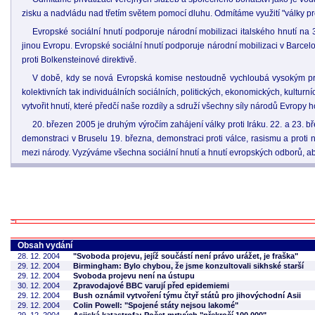
zisku a nadvládu nad třetím světem pomocí dluhu. Odmítáme využití "války pr
Evropské sociální hnutí podporuje národní mobilizaci italského hnutí na 30
jinou Evropu. Evropské sociální hnutí podporuje národní mobilizaci v Barce
proti Bolkensteinové direktivě.
V době, kdy se nová Evropská komise nestoudně vychloubá vysokým profi
kolektivních tak individuálních sociálních, politických, ekonomických, kult
vytvořit hnutí, které předčí naše rozdíly a sdruží všechny síly národů Evropy
20. březen 2005 je druhým výročím zahájení války proti Iráku. 22. a 23
demonstraci v Bruselu 19. března, demonstraci proti válce, rasismu a proti n
mezi národy. Vyzýváme všechna sociální hnutí a hnutí evropských odborů, aby
Obsah vydání
28. 12. 2004
"Svoboda projevu, jejíž součástí není právo urážet, je fraška"
29. 12. 2004
Birmingham: Bylo chybou, že jsme konzultovali sikhské starší
29. 12. 2004
Svoboda projevu není na ústupu
30. 12. 2004
Zpravodajové BBC varují před epidemiemi
29. 12. 2004
Bush oznámil vytvoření týmu čtyř států pro jihovýchodní Asii
29. 12. 2004
Colin Powell: "Spojené státy nejsou lakomé"