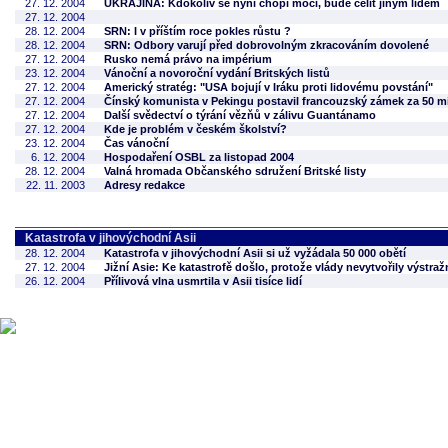
27. 12. 2004
UKRAJINA: Kdokoliv se nyní chopí moci, bude čelit jiným lidem
27. 12. 2004
28. 12. 2004
SRN: I v příštím roce pokles růstu ?
28. 12. 2004
SRN: Odbory varují před dobrovolným zkracováním dovolené
27. 12. 2004
Rusko nemá právo na impérium
23. 12. 2004
Vánoční a novoroční vydání Britských listů
27. 12. 2004
Americký stratég: "USA bojují v Iráku proti lidovému povstání"
27. 12. 2004
Čínský komunista v Pekingu postavil francouzský zámek za 50 mi
27. 12. 2004
Další svědectví o týrání vězňů v zálivu Guantánamo
27. 12. 2004
Kde je problém v českém školství?
23. 12. 2004
Čas vánoční
6. 12. 2004
Hospodaření OSBL za listopad 2004
28. 12. 2004
Valná hromada Občanského sdružení Britské listy
22. 11. 2003
Adresy redakce
Katastrofa v jihovýchodní Asii
28. 12. 2004
Katastrofa v jihovýchodní Asii si už vyžádala 50 000 obětí
27. 12. 2004
Jižní Asie: Ke katastrofě došlo, protože vlády nevytvořily výstra
26. 12. 2004
Přílivová vlna usmrtila v Asii tisíce lidí