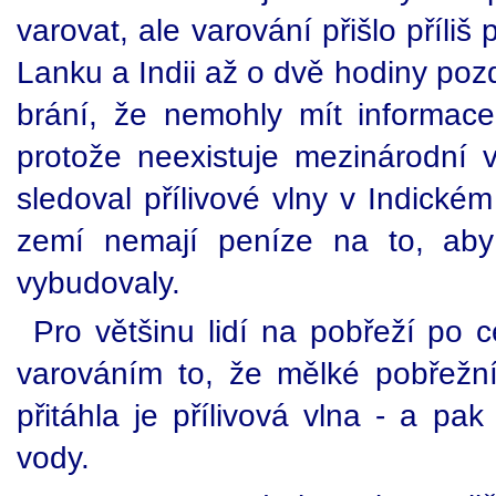
varovat, ale varování přišlo příli
Lanku a Indii až o dvě hodiny pozd
brání, že nemohly mít informac
protože neexistuje mezinárodní v
sledoval přílivové vlny v Indické
zemí nemají peníze na to, aby
vybudovaly.
Pro většinu lidí na pobřeží po 
varováním to, že mělké pobřežn
přitáhla je přílivová vlna - a pak
vody.