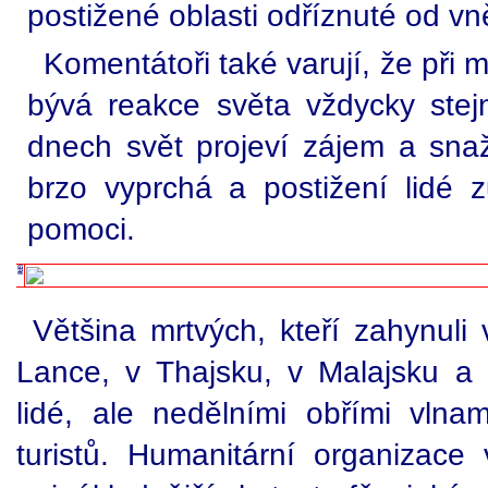
postižené oblasti odříznuté od vn
Komentátoři také varují, že při 
bývá reakce světa vždycky stej
dnech svět projeví zájem a sna
brzo vyprchá a postižení lidé
pomoci.
Většina mrtvých, kteří zahynuli v
Lance, v Thajsku, v Malajsku a 
lidé, ale nedělními obřími vlna
turistů. Humanitární organizace 