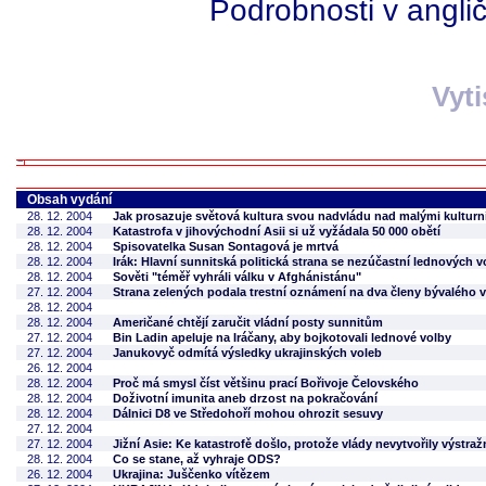
Podrobnosti v angli
Vyt
Obsah vydání
28. 12. 2004
Jak prosazuje světová kultura svou nadvládu nad malými kulturn
28. 12. 2004
Katastrofa v jihovýchodní Asii si už vyžádala 50 000 obětí
28. 12. 2004
Spisovatelka Susan Sontagová je mrtvá
28. 12. 2004
Irák: Hlavní sunnitská politická strana se nezúčastní lednových v
28. 12. 2004
Sověti "téměř vyhráli válku v Afghánistánu"
27. 12. 2004
Strana zelených podala trestní oznámení na dva členy bývalého 
28. 12. 2004
28. 12. 2004
Američané chtějí zaručit vládní posty sunnitům
27. 12. 2004
Bin Ladin apeluje na Iráčany, aby bojkotovali lednové volby
27. 12. 2004
Janukovyč odmítá výsledky ukrajinských voleb
26. 12. 2004
28. 12. 2004
Proč má smysl číst většinu prací Bořivoje Čelovského
28. 12. 2004
Doživotní imunita aneb drzost na pokračování
28. 12. 2004
Dálnici D8 ve Středohoří mohou ohrozit sesuvy
27. 12. 2004
27. 12. 2004
Jižní Asie: Ke katastrofě došlo, protože vlády nevytvořily výstra
28. 12. 2004
Co se stane, až vyhraje ODS?
26. 12. 2004
Ukrajina: Juščenko vítězem