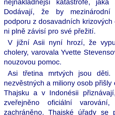
nejnákladnější katastrofě, jak
Dodávají, že by mezinárodní
podporu z dosavadních krizových ob
ni plně závisí pro své přežití.
V jižní Asii nyní hrozí, že vy
cholery, varovala Yvette Stevens
nouzovou pomoc.
Asi třetina mrtvých jsou děti. 
nezvěstných a miliony osob přišly o
Thajsku a v Indonésii přiznávaj
zveřejněno oficiální varován
zachráněno. Thajské úřady se po