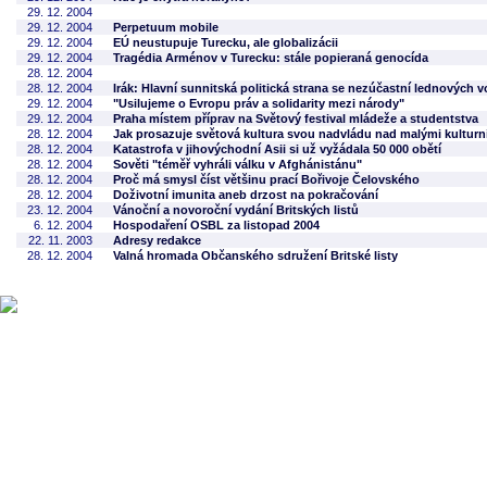
29. 12. 2004
29. 12. 2004
Perpetuum mobile
29. 12. 2004
EÚ neustupuje Turecku, ale globalizácii
29. 12. 2004
Tragédia Arménov v Turecku: stále popieraná genocída
28. 12. 2004
28. 12. 2004
Irák: Hlavní sunnitská politická strana se nezúčastní lednových v
29. 12. 2004
"Usilujeme o Evropu práv a solidarity mezi národy"
29. 12. 2004
Praha místem příprav na Světový festival mládeže a studentstva
28. 12. 2004
Jak prosazuje světová kultura svou nadvládu nad malými kulturn
28. 12. 2004
Katastrofa v jihovýchodní Asii si už vyžádala 50 000 obětí
28. 12. 2004
Sověti "téměř vyhráli válku v Afghánistánu"
28. 12. 2004
Proč má smysl číst většinu prací Bořivoje Čelovského
28. 12. 2004
Doživotní imunita aneb drzost na pokračování
23. 12. 2004
Vánoční a novoroční vydání Britských listů
6. 12. 2004
Hospodaření OSBL za listopad 2004
22. 11. 2003
Adresy redakce
28. 12. 2004
Valná hromada Občanského sdružení Britské listy