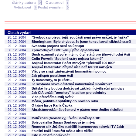
články autora
O autorovi
Vytisknout
Poslat e-mailem
Obsah vydání
28. 12. 2004
"Svoboda projevu, jejíž součástí není právo urážet, je fraška"
29. 12. 2004
Birmingham: Bylo chybou, že jsme konzultovali sikhské starší
29. 12. 2004
Svoboda projevu není na ústupu
30. 12. 2004
Zpravodajové BBC varují před epidemiemi
29. 12. 2004
Bush oznámil vytvoření týmu čtyř států pro jihovýchodní Asii
29. 12. 2004
Colin Powell: "Spojené státy nejsou lakomé"
29. 12. 2004
Asijská katastrofa: Počet mrtvých "překročí 100 000"
29. 12. 2004
Asijská katastrofa: Zřejmě více než 60 000 mrtvých
29. 12. 2004
Vlády se snaží zintenzivnit humanitární pomoc
29. 12. 2004
Jak přispět postižené Asii
29. 12. 2004
Ty katastrofy, to je kšeft...
29. 12. 2004
Je svoboda slova dělitelná individuální morálkou?
29. 12. 2004
Britské listy budou dodržovat základní civilizační principy
29. 12. 2004
Jak CIA unáší "teroristy" letadlem pro celebrity
29. 12. 2004
V co přetváříme svůj svět?
29. 12. 2004
Média, politika a vyhlídky do nového roku
29. 12. 2004
O tajné lásce Karla Čapka
29. 12. 2004
Abrahámovská náboženství v pátém roce třetího tisíciletí
29. 12. 2004
29. 12. 2004
Maličkosti (taoisticky): Švábi, nevěsty a 101
28. 12. 2004
Spisovatelka Susan Sontagová je mrtvá
29. 12. 2004
Romové si k Ježíšku nadělili internetovou televizi TV Jakh
29. 12. 2004
Falešní kněží sloužili mše a křtili věřící
29. 12. 2004
Kde je chytrá horákyně?