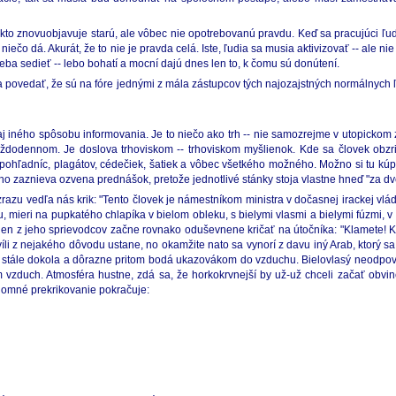
to znovuobjavuje starú, ale vôbec nie opotrebovanú pravdu. Keď sa pracujúci ľud
iečo dá. Akurát, že to nie je pravda celá. Iste, ľudia sa musia aktivizovať -- ale 
eba sedieť -- lebo bohatí a mocní dajú dnes len to, k čomu sú donútení.
 povedať, že sú na fóre jednými z mála zástupcov tých najozajstných normálnych ľud
 iného spôsobu informovania. Je to niečo ako trh -- nie samozrejme v utopickom z
ždodennom. Je doslova trhoviskom -- trhoviskom myšlienok. Kde sa človek obzr
v, pohľadníc, plagátov, cédečiek, šatiek a vôbec všetkého možného. Možno si tu kú
kého zaznieva ozvena prednášok, pretože jednotlivé stánky stoja vlastne hneď "za d
zu vedľa nás krik: "Tento človek je námestníkom ministra v dočasnej irackej vlád
mieri na pupkatého chlapíka v bielom obleku, s bielymi vlasmi a bielymi fúzmi, 
jeden z jeho sprievodcov začne rovnako oduševnene kričať na útočníka: "Klamete! 
chvíli z nejakého dôvodu ustane, no okamžite nato sa vynorí z davu iný Arab, ktor
 stále dokola a dôrazne pritom bodá ukazovákom do vzduchu. Bielovlasý neodpov
duch. Atmosféra hustne, zdá sa, že horkokrvnejší by už-už chceli začať obvin
ájomné prekrikovanie pokračuje: