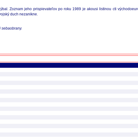
bal. Zoznam jeho prispievateľov po roku 1989 je akousi listinou cti východoeur
vojský duch nezanikne.
j sebaobrany.