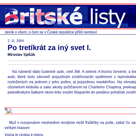
deník o všem, o čem se v České republice příliš nemluví
2. 11. 2004
Po tretíkrát za iný svet I.
Miroslav Spišák
Na námestí stálo čudesné auto, celé žlté. A zelené. A trocha červené, a bi
auto, ktoré bolo zároveň pojazdným zosilňovacím systémom s reproduktormi
rozložených na jednom z jeho pultov, aj pojazdnou maskérňou. Na ohnutej 
ošumelom klobúku a saku akoby požičanom od Charlieho Chaplina, prekvapiv
palestínskymi šatkami okolo krku svojím šliapaním do pedálov poháňali zosil
Muž v rozopnutom medveďom kostýme riešil fľaštičky na pulte, zatiaľ čo sa
veľkým hlasom:
Vojna je cestou k mieru,