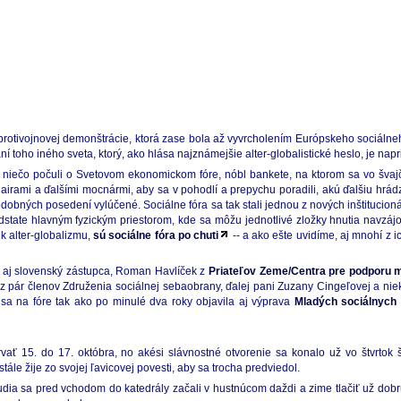
rotivojnovej demonštrácie, ktorá zase bola až vyvrcholením Európskeho sociálneho
daní toho iného sveta, ktorý, ako hlása najznámejšie alter-globalistické heslo, je n
ž niečo počuli o Svetovom ekonomickom fóre, nóbl bankete, na ktorom sa vo švaj
ami a ďalšími mocnármi, aby sa v pohodlí a prepychu poradili, akú ďalšiu hrádzu 
odobných posedení vylúčené. Sociálne fóra sa tak stali jednou z nových inštitucioná
state hlavným fyzickým priestorom, kde sa môžu jednotlivé zložky hnutia navzájo
k alter-globalizmu,
sú sociálne fóra po chuti
-- a ako ešte uvidíme, aj mnohí z 
 aj slovenský zástupca, Roman Havlíček z
Priateľov Zeme/Centra pre podporu 
 pár členov Združenia sociálnej sebaobrany, ďalej pani Zuzany Cingeľovej a niek
a na fóre tak ako po minulé dva roky objavila aj výprava
Mladých sociálnych
rvať 15. do 17. októbra, no akési slávnostné otvorenie sa konalo už vo štvrtok 
ále žije zo svojej ľavicovej povesti, aby sa trocha predviedol.
Ľudia sa pred vchodom do katedrály začali v hustnúcom daždi a zime tlačiť už dob