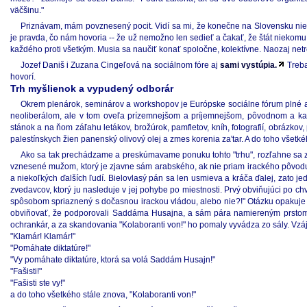
väčšinu."
Priznávam, mám povznesený pocit. Vidí sa mi, že konečne na Slovensku niek
je pravda, čo nám hovoria -- že už nemožno len sedieť a čakať, že štát niekomu n
každého proti všetkým. Musia sa naučiť konať spoločne, kolektívne. Naozaj netr
Jozef Daniš i Zuzana Cingeľová na sociálnom fóre aj
sami vystúpia.
Treba
hovorí.
Trh myšlienok a vypudený odborár
Okrem plenárok, seminárov a workshopov je Európske sociálne fórum plné aj
neoliberálom, ale v tom oveľa prízemnejšom a príjemnejšom, pôvodnom a ka
stánok a na ňom záľahu letákov, brožúrok, pamfletov, kníh, fotografií, obrázko
palestínskych žien panenský olivový olej a zmes korenia za'tar. A do toho všet
Ako sa tak prechádzame a preskúmavame ponuku tohto "trhu", rozľahne sa zra
vznesené mužom, ktorý je zjavne sám arabského, ak nie priam irackého pôvodu, 
a niekoľkých ďalších ľudí. Bielovlasý pán sa len usmieva a kráča ďalej, zato 
zvedavcov, ktorý ju nasleduje v jej pohybe po miestnosti. Prvý obviňujúci po 
spôsobom spriaznený s dočasnou irackou vládou, alebo nie?!" Otázku opakuje
obviňovať, že podporovali Saddáma Husajna, a sám pára namiereným prstom vz
ochrankár, a za skandovania "Kolaboranti von!" ho pomaly vyvádza zo sály. Vz
"Klamár! Klamár!"
"Pomáhate diktatúre!"
"Vy pomáhate diktatúre, ktorá sa volá Saddám Husajn!"
"Fašisti!"
"Fašisti ste vy!"
a do toho všetkého stále znova, "Kolaboranti von!"