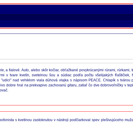
ele, a fialové. Auto, alebo skôr kočiar, obťažkané povykrúcanými rúrami, rúrkami, t
 v tvare kvetín, svetelnou šou a súdiac podľa počtu všelijakých fľaštičiek, 
"udici" nad vehiklom viala dúhová vlajka s nápisom PEACE. Chlapík s tvárou p
o dobre hral na prekvapivo zachovanú gitaru, zatiaľ čo dve dobrovoľníčky v te
ňovač.
xofonista s kvetinou zastoknutou v nástroji podčiarkoval spev plešivujúceho mu