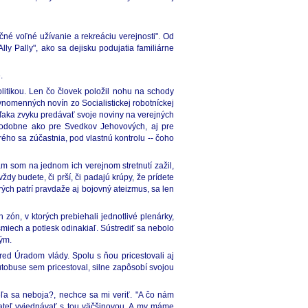
né voľné užívanie a rekreáciu verejnosti". Od
ly Pally", ako sa dejisku podujatia familiárne
.
itikou. Len čo človek položil nohu na schody
vnomenných novín zo Socialistickej robotníckej
vďaka zvyku predávať svoje noviny na verejných
 podobne ako pre Svedkov Jehovových, aj pre
ého sa zúčastnia, pod vlastnú kontrolu -- čoho
ám som na jednom ich verejnom stretnutí zažil,
dy budete, či prší, či padajú krúpy, že prídete
ých patrí pravdaže aj bojovný ateizmus, sa len
zón, v ktorých prebiehali jednotlivé plenárky,
miech a potlesk odinakiaľ. Sústrediť sa nebolo
kým.
ed Úradom vlády. Spolu s ňou pricestovali aj
utobuse sem pricestoval, silne zapôsobí svojou
eľa sa neboja?, nechce sa mi veriť. "A čo nám
ateľ vyjednávať s tou väčšinovou. A my máme