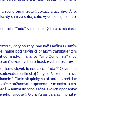
ia začnú organizovať, dokážu zrazu divy. Áno,
nie každý sám za seba, čoho výsledkom je len boj
í, toho "ľudu", v mene ktorých sa tu tak často
mysle, ktorý sa zaryl pod kožu našim i cudzím
ie, nájde pod takým či onakým transparentom
piť od mladých Talianov "Vino Comunista" či od
verami" otvorených prednáškových priestorov.
e! Tento človek tu nemá čo hľadať!" Obvinenie
v sprievode moslimskej ženy so šatkou na hlave
Klamete!" Okolo skupinky sa okamžite zhrčí dav
ý sa začne dožadovať odpovede: "Ste akýmkoľvek
edá -- namiesto toho začne svojich oponentov
eného lynčovať. O chvíľu sa už zjaví mohutný