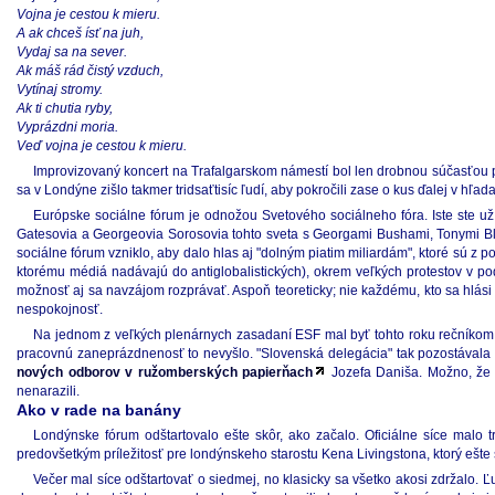
Vojna je cestou k mieru.
A ak chceš ísť na juh,
Vydaj sa na sever.
Ak máš rád čistý vzduch,
Vytínaj stromy.
Ak ti chutia ryby,
Vyprázdni moria.
Veď vojna je cestou k mieru.
Improvizovaný koncert na Trafalgarskom námestí bol len drobnou súčasťou p
sa v Londýne zišlo takmer tridsaťtisíc ľudí, aby pokročili zase o kus ďalej v hľa
Európske sociálne fórum je odnožou Svetového sociálneho fóra. Iste ste u
Gatesovia a Georgeovia Sorosovia tohto sveta s Georgami Bushami, Tonymi Blair
sociálne fórum vzniklo, aby dalo hlas aj "dolným piatim miliardám", ktoré sú z p
ktorému médiá nadávajú do antiglobalistických), okrem veľkých protestov v pod
možnosť aj sa navzájom rozprávať. Aspoň teoreticky; nie každému, kto sa hlási 
nespokojnosť.
Na jednom z veľkých plenárnych zasadaní ESF mal byť tohto roku rečníkom
pracovnú zaneprázdnenosť to nevyšlo. "Slovenská delegácia" tak pozostávala z
nových odborov v ružomberských papierňach
Jozefa Daniša. Možno, že s
nenarazili.
Ako v rade na banány
Londýnske fórum odštartovalo ešte skôr, ako začalo. Oficiálne síce malo t
predovšetkým príležitosť pre londýnskeho starostu Kena Livingstona, ktorý ešte st
Večer mal síce odštartovať o siedmej, no klasicky sa všetko akosi zdržalo. 