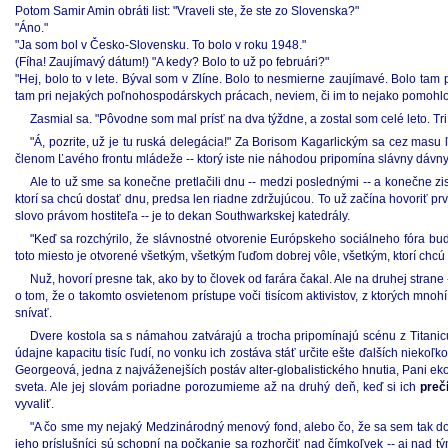
Potom Samir Amin obráti list: "Vraveli ste, že ste zo Slovenska?"
"Áno."
"Ja som bol v Česko-Slovensku. To bolo v roku 1948."
(Fíha! Zaujímavý dátum!) "A kedy? Bolo to už po februári?"
"Hej, bolo to v lete. Býval som v Zlíne. Bolo to nesmierne zaujímavé. Bolo tam
tam pri nejakých poľnohospodárskych prácach, neviem, či im to nejako pomohlo
Zasmial sa. "Pôvodne som mal prísť na dva týždne, a zostal som celé leto. Tr
"Á, pozrite, už je tu ruská delegácia!" Za Borisom Kagarlickým sa cez masu ľ
členom Ľavého frontu mládeže -- ktorý iste nie náhodou pripomína slávny dávn
Ale to už sme sa konečne pretlačili dnu -- medzi poslednými -- a konečne zis
ktorí sa chcú dostať dnu, predsa len riadne zdržujúcou. To už začína hovoriť prvý 
slovo právom hostiteľa -- je to dekan Southwarkskej katedrály.
"Keď sa rozchýrilo, že slávnostné otvorenie Európskeho sociálneho fóra bud
toto miesto je otvorené všetkým, všetkým ľuďom dobrej vôle, všetkým, ktorí chcú m
Nuž, hovorí presne tak, ako by to človek od farára čakal. Ale na druhej strane
o tom, že o takomto osvietenom prístupe voči tisícom aktivistov, z ktorých m
snívať.
Dvere kostola sa s námahou zatvárajú a trocha pripomínajú scénu z Titanic
údajne kapacitu tisíc ľudí, no vonku ich zostáva stáť určite ešte ďalších nieko
Georgeová, jedna z najváženejších postáv alter-globalistického hnutia, Pani eko
sveta. Ale jej slovám poriadne porozumieme až na druhý deň, keď si ich
preč
vyvaliť.
"A čo sme my nejaký Medzinárodný menový fond, alebo čo, že sa sem tak dobíja
jeho príslušníci sú schopní na počkanie sa rozhorčiť nad čímkoľvek -- aj nad 