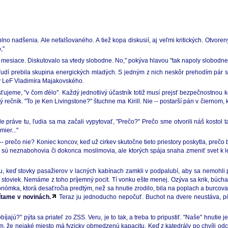
 plno nadšenia. Ale nefalšovaného. A tiež kopa diskusií, aj veľmi kritických. Otvo
,"
i mesiace. Diskutovalo sa vtedy slobodne. No," pokýva hlavou "tak napoly slobodne
udí prebila skupina energických mladých. S jedným z nich neskôr prehodím pár slov,
y LeF Vladimíra Majakovského.
ťujeme, "v čom ďélo". Každý jednotlivý účastník totiž musí prejsť bezpečnostnou kon
rečník. "To je Ken Livingstone?" štuchne ma Kirill. Nie -- postarší pán v čiernom, kt
e práve tu, ľudia sa ma začali vypytovať, "Prečo?" Prečo sme otvorili náš kostol
ier..."
 -- prečo nie? Koniec koncov, keď už cirkev skutočne tieto priestory poskytla, preč
nohí sú neznabohovia či dokonca moslimovia, ale ktorých spája snaha zmeniť svet 
u, keď stovky pasažierov v lacných kabínach zamkli v podpalubí, aby sa nemohli p
ľko stoviek. Nemáme z toho príjemný pocit. Tí vonku ešte menej. Ozýva sa krik, bú
nómka, ktorá desaťročia predtým, než sa hnutie zrodilo, bila na poplach a burcoval
ítame v novinách.
Teraz ju jednoducho nepočuť. Buchot na dvere neustáva, pôso
jú?" pýta sa priateľ zo ZSS. Veru, je to tak, a treba to pripustiť. "Naše" hnutie
tým, že nejaké miesto má fyzicky obmedzenú kapacitu. Keď z katedrály po chvíli o