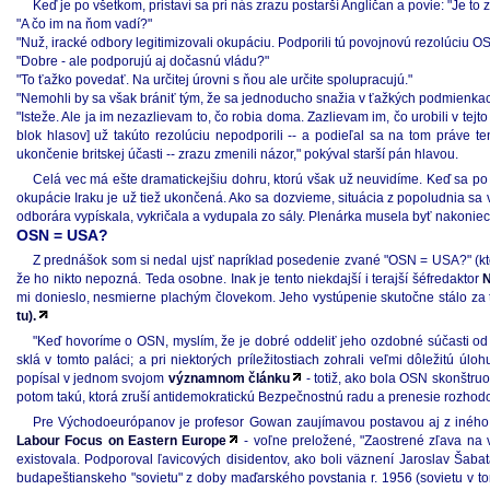
Keď je po všetkom, pristaví sa pri nás zrazu postarší Angličan a povie: "Je to 
"A čo im na ňom vadí?"
"Nuž, iracké odbory legitimizovali okupáciu. Podporili tú povojnovú rezolúciu OSN
"Dobre - ale podporujú aj dočasnú vládu?"
"To ťažko povedať. Na určitej úrovni s ňou ale určite spolupracujú."
"Nemohli by sa však brániť tým, že sa jednoducho snažia v ťažkých podmienkach
"Isteže. Ale ja im nezazlievam to, čo robia doma. Zazlievam im, čo urobili v tejt
blok hlasov] už takúto rezolúciu nepodporili -- a podieľal sa na tom práve ten
ukončenie britskej účasti -- zrazu zmenili názor," pokýval starší pán hlavou.
Celá vec má ešte dramatickejšiu dohru, ktorú však už neuvidíme. Keď sa p
okupácie Iraku je už tiež ukončená. Ako sa dozvieme, situácia z popoludnia sa
odborára vypískala, vykričala a vydupala zo sály. Plenárka musela byť nakonie
OSN = USA?
Z prednášok som si nedal ujsť napríklad posedenie zvané "OSN = USA?" (ktor
že ho nikto nepozná. Teda osobne. Inak je tento niekdajší i terajší šéfredaktor
N
mi donieslo, nesmierne plachým človekom. Jeho vystúpenie skutočne stálo za
tu).
"Keď hovoríme o OSN, myslím, že je dobré oddeliť jeho ozdobné súčasti od t
sklá v tomto paláci; a pri niektorých príležitostiach zohrali veľmi dôležit
popísal v jednom svojom
významnom článku
- totiž, ako bola OSN skonštru
potom takú, ktorá zruší antidemokratickú Bezpečnostnú radu a prenesie rozho
Pre Východoeurópanov je profesor Gowan zaujímavou postavou aj z iného 
Labour Focus on Eastern Europe
- voľne preložené, "Zaostrené zľava na v
existovala. Podporoval ľavicových disidentov, ako boli väznení Jaroslav Šaba
budapeštianskeho "sovietu" z doby maďarského povstania r. 1956 (sovietu v 