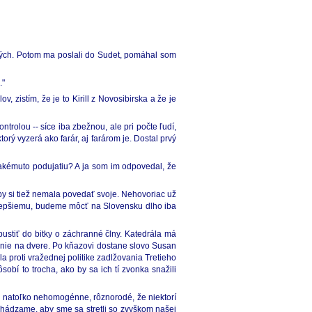
rených. Potom ma poslali do Sudet, pomáhal som
."
 zistím, že je to Kirill z Novosibirska a že je
trolou -- síce iba zbežnou, ale pri počte ľudí,
orý vyzerá ako farár, aj farárom je. Dostal prvý
 takémuto podujatiu? A ja som im odpovedal, že
o by si tiež nemala povedať svoje. Nehovoriac už
k lepšiemu, budeme môcť na Slovensku dlho iba
ustiť do bitky o záchranné člny. Katedrála má
chanie na dvere. Po kňazovi dostane slovo Susan
a proti vražednej politike zadlžovania Tretieho
bí to trocha, ako by sa ich tí zvonka snažili
 je natoľko nehomogénne, rôznorodé, že niektorí
dchádzame, aby sme sa stretli so zvyškom našej