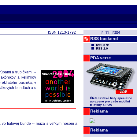
ISSN 1213-1792
2. 11. 2004
RSS backend
RSS 0.91
RSS 2.0
PDA verze
rúbami a trubičkami --
flakónikov a kelímkov
rekliateho básnika, v
plákových bundách a s
Čtěte Britské listy speciálně
upravené pro vaše mobilní
telefony a PDA
Reklama
ža vo fialovej bunde -- muža s veľkým nosom a
Reklama