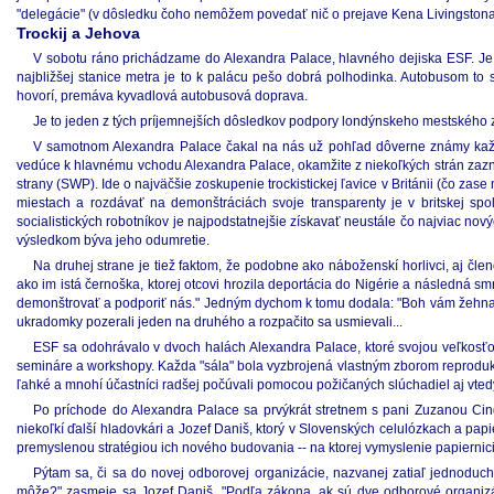
"delegácie" (v dôsledku čoho nemôžem povedať nič o prejave Kena Livingstona
Trockij a Jehova
V sobotu ráno prichádzame do Alexandra Palace, hlavného dejiska ESF. Je t
najbližšej stanice metra je to k palácu pešo dobrá polhodinka. Autobusom to s
hovorí, premáva kyvadlová autobusová doprava.
Je to jeden z tých príjemnejších dôsledkov podpory londýnskeho mestského z
V samotnom Alexandra Palace čakal na nás už pohľad dôverne známy každému
vedúce k hlavnému vchodu Alexandra Palace, okamžite z niekoľkých strán zaznel
strany (SWP). Ide o najväčšie zoskupenie trockistickej ľavice v Británii (čo z
miestach a rozdávať na demonštráciách svoje transparenty je v britskej s
socialistických robotníkov je najpodstatnejšie získavať neustále čo najviac no
výsledkom býva jeho odumretie.
Na druhej strane je tiež faktom, že podobne ako náboženskí horlivci, aj čl
ako im istá černoška, ktorej otcovi hrozila deportácia do Nigérie a následná sm
demonštrovať a podporiť nás." Jedným dychom k tomu dodala: "Boh vám žehnaj! Ž
ukradomky pozerali jeden na druhého a rozpačito sa usmievali...
ESF sa odohrávalo v dvoch halách Alexandra Palace, ktoré svojou veľkosťou p
semináre a workshopy. Každa "sála" bola vyzbrojená vlastným zborom reprodukto
ľahké a mnohí účastníci radšej počúvali pomocou požičaných slúchadiel aj vtedy
Po príchode do Alexandra Palace sa prvýkrát stretnem s pani Zuzanou Cin
niekoľkí ďalší hladovkári a Jozef Daniš, ktorý v Slovenských celulózkach a pap
premyslenou stratégiou ich nového budovania -- na ktorej vymyslenie papiernici
Pýtam sa, či sa do novej odborovej organizácie, nazvanej zatiaľ jednoduc
môže?" zasmeje sa Jozef Daniš. "Podľa zákona, ak sú dve odborové organiz