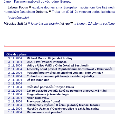
Janom Kavanom pašovali do východnej Európy.
Labour Focus
existuje dodnes a na Európskom sociálnom fóre tiež nechý
nemeckým časopisom
Debatte.
Treba len dúfať, že v novom periodiku jeho s
(pokračovanie)
Miroslav Spišák
je správcom stránky
hej rup!
a členom Združenia sociálne
Obsah vydání
3. 11. 2004
Michael Moore: Už jen dvě hodiny
3. 11. 2004
USA: První volební informace
2. 11. 2004
Volby v USA: Voliči v Ohiu čekají až šest hodin
2. 11. 2004
Americký soud povolil Republikánům kontrolovat v Ohiu voliče
2. 11. 2004
Poslední hodiny před americkými volbami: Kdo vyhraje?
2. 11. 2004
Co budou znamenat přicházející volební výsledky
2. 11. 2004
Už jen jeden den
2. 11. 2004
2. 11. 2004
Počestné podvádění Tonyho Blaira
2. 11. 2004
Jak to opravdu vypadá, když se pokusíte pracovat v Británii
2. 11. 2004
Pragmatismus je také ideologie
2. 11. 2004
Nejen Romové...
2. 11. 2004
Pravicová Lidová fronta?
2. 11. 2004
Zelené zóny myšlení: K čemu je dobrý Michael Moore?
1. 11. 2004
Marešův Usáma: V České republice je zakázána satira
1. 11. 2004
Minima non curat praetor!