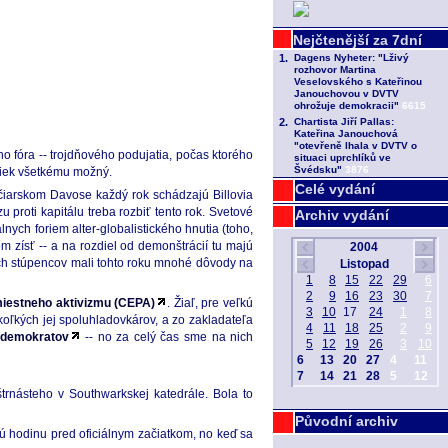
 fóra -- trojdňového podujatia, počas ktorého
apriek všetkému možný.
Celé vydání
čiarskom Davose každý rok schádzajú Billovia
proti kapitálu treba rozbiť tento rok. Svetové
Archiv vydání
lnych foriem alter-globalistického hnutia (toho,
m zísť -- a na rozdiel od demonštrácií tu majú
ich stúpencov mali tohto roku mnohé dôvody na
miestneho aktivizmu (CEPA)
. Žiaľ, pre veľkú
oľkých jej spoluhladovkárov, a zo zakladateľa
 demokratov
-- no za celý čas sme na nich
štrnásteho v Southwarkskej katedrále. Bola to
Původní archiv
rú hodinu pred oficiálnym začiatkom, no keď sa