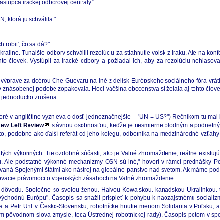
zástupca irackej odborovej centrály."
, ktorá ju schválila."
 robiť, čo sa dá?"
o krajine. Tunajšie odbory schválili rezolúciu za stiahnutie vojsk z Iraku. Ale na ko
to človek. Vystúpil za iracké odbory a požiadal ich, aby za rezolúciu nehlasovali
o výprave za dcérou Che Guevaru na iné z dejísk Európskeho sociálneho fóra vrá
 v znásobenej podobe zopakovala. Hoci väčšina obecenstva si želala aj tohto člov
c jednoducho zrušená.
é v angličtine vyznieva o dosť jednoznačnejšie -- "UN = US?") Rečníkom tu mal by
ew Left Review
slávnou osobnosťou, keďže je nesmierne plodným a podnetným
 to, podobne ako ďalší referát od jeho kolegu, odborníka na medzinárodné vzťa
ých výkonných. Tie ozdobné súčasti, ako je Valné zhromaždenie, reálne existujú, 
ú úlohu. Ale podstatné výkonné mechanizmy OSN sú iné," hovorí v rámci prednášky
ovaná Spojenými štátmi ako nástroj na globálne panstvo nad svetom. Ak máme pod
dovacie právomoci o vojenských zásahoch na Valné zhromaždenie.
dôvodu. Spoločne so svojou ženou, Halyou Kowalskou, kanadskou Ukrajinkou, tot
ýchodnú Európu". Časopis sa snažil prispieť k pohybu k naozajstnému socializmu
ta a Petr Uhl v Česko-Slovensku; robotnícke hnutie menom Solidarita v Poľsku, a 
tom pôvodnom slova zmysle, teda Ústrednej robotníckej rady). Časopis potom v s