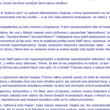
), musia nás kňazi vyvádzať skoro tajnou chodbou.
o "kultúrny dom" na spôsob viktoriánskeho Anglicka, určený parlamentom na "več
amozrejme trvá iba chvíľku -- a na nás čaká príjemné prekvapenie; od metra k "Al
astupiteľstva na čele s Kenom Livingstonom. O tých nepríjemnejších ešte reč bude
, kto mal v Británii niekedy niečo dočinenia s akoukoľvek "alternatívnou" pol
o: "Socialist Worker? Socialist Worker?" Nádejeplné hlasy patrili predavačom ro
ase neznamená až tak veľa). Hoci do praktickej politiky nemá SWP šancu zasiahnuť, 
poločnosti neprehliadnuteľná. Svojím správaním pripomína náboženskú sektu --
vých členov. Okrem toho sú neslávne známi aj snahou dostať vždy každé hnutie, ktor
enovia SWP patria k tým najenergickejším a myšlienke najoddanejším aktivistom. S
rť, z celého srdca ďakovala: "Vieme, že keď sa vec prejednáva na súdoch, vy tam vž
ehnaj vám pánboh! Nech vám splní, čo si želáte!" Členovia strany, k výbave ktor
ripomínali letecké hangáry. Čiernou látkou pokryté panely ich delili do menších 
rov, v dôsledku čoho síce bolo rečníkov počuť, ale zároveň sem doliehali hlasy, s
, keď nepotrebovali simultánny preklad, na ktorý boli slúchadlá určené predovšet
geľovou, žeriavničkou z US Steel, dnes už bývalou, známou svojou hladovkou pr
ierňach zakladá nové odbory. Na členov českých trockistických skupín, v ktorých a
 nepotrebovali rady múdrych teoretikov, prišli na ňu celkom prirodzene.
ho "odborový zväz Papier", ľudia neboja vstupovať. Údajne nie. Ani zamestnávat
ácie, tak sa musia buď dohodnúť na spoločnom postupe, alebo musí zamestnáv