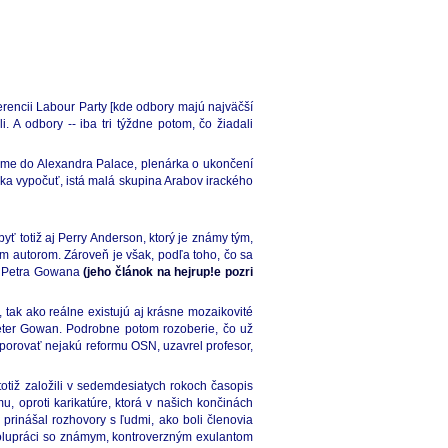
nferencii Labour Party [kde odbory majú najväčší
. A odbory -- iba tri týždne potom, čo žiadali
time do Alexandra Palace, plenárka o ukončení
eka vypočuť, istá malá skupina Arabov irackého
ť totiž aj Perry Anderson, ktorý je známy tým,
 autorom. Zároveň je však, podľa toho, čo sa
hy Petra Gowana
(jeho článok na hejrup!e pozri
tak ako reálne existujú aj krásne mozaikovité
 Peter Gowan. Podrobne potom rozoberie, čo už
porovať nejakú reformu OSN, uzavrel profesor,
iž založili v sedemdesiatych rokoch časopis
, oproti karikatúre, ktorá v našich končinách
prinášal rozhovory s ľudmi, ako boli členovia
polupráci so známym, kontroverzným exulantom