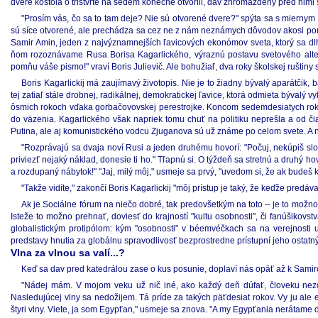
dvere kostola o trištvrte na sedem konečne otvorili, dav zhromaždený pred nimi
"Prosím vás, čo sa to tam deje? Nie sú otvorené dvere?" spýta sa s miernym
sú síce otvorené, ale prechádza sa cez ne z nám neznámych dôvodov akosi poma
Samir Amin, jeden z najvýznamnejších ľavicových ekonómov sveta, ktorý sa dlhé 
ňom rozoznávame Rusa Borisa Kagarlického, výraznú postavu svetového alter-g
pomňu váše pismo!" vraví Boris Julievič. Ale bohužiaľ, dva roky školskej ruštin
Boris Kagarlickij má zaujímavý životopis. Nie je to žiadny bývalý aparátčik,
tej zatiaľ stále drobnej, radikálnej, demokratickej ľavice, ktorá odmieta bývalý v
ôsmich rokoch vďaka gorbačovovskej perestrojke. Koncom sedemdesiatych rokov
do väzenia. Kagarlického však napriek tomu chuť na politiku neprešla a od či
Putina, ale aj komunistického vodcu Zjuganova sú už známe po celom svete. A n
"Rozprávajú sa dvaja noví Rusi a jeden druhému hovorí: "Počuj, nekúpiš slona
priviezť nejaký náklad, donesie ti ho." Tľapnú si. O týždeň sa stretnú a druhý 
a rozdupaný nábytok!" "Jaj, milý môj," usmeje sa prvý, "uvedom si, že ak budeš k
"Takže vidíte," zakončí Boris Kagarlickij "môj prístup je taký, že keďže predá
Ak je Sociálne fórum na niečo dobré, tak predovšetkým na toto -- je to možno
Isteže to možno prehnať, doviesť do krajností "kultu osobnosti", či fanúšikovst
globalistickým protipólom: kým "osobnosti" v béemvéčkach sa na verejnosti 
predstavy hnutia za globálnu spravodlivosť bezprostredne prístupní jeho ostat
Vlna za vlnou sa valí...?
Keď sa dav pred katedrálou zase o kus posunie, doplaví nás opäť až k Samir
"Nádej mám. V mojom veku už nič iné, ako každý deň dúfať, človeku nezos
Nasledujúcej vlny sa nedožijem. Tá príde za takých päťdesiat rokov. Vy ju ale eš
štyri vlny. Viete, ja som Egypťan," usmeje sa znova. "A my Egypťania nerátame de