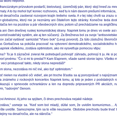
 sa skoro nepohol.
 francúzskym prízvukom postarší, bielovlasý, územčistý pán, ktorý stojí hneď za 
ly. A to by mohol byť koniec rozhovoru, keď tu k nám davom prešumí informácia, 
desaťročia zaoberal rozvojom krajín tretieho sveta. A v tej istej chvíli sa zrazu
lobalizmu, ktorý nie je neznámy ani čitateľom tejto stránky. Konečne teda dost
y stačia len na pozdrav a pár všeobecných slov, potom už prechádzame na angličtinu
 ba ani člen dnešnej ruskej komunistickej strany. Napriek tomu je dnes vo svete a
ykorisťovateľský systém, ale aj ten súčasný. Za Brežneva bol za svoje "antisovietske 
 začal vydávať samizdat "Vľavo bok" (Levyj povorot). Za túto záslužnú štvorročn
as Gorbačova sa pokúša pracovať na vytvorení demokratického, socialistického hn
apriek všetkému, zostáva optimistom, ako mi vysvetľuje pomocou vtipu:
? To je ti zázračné zviera! Ak potrebuješ pohnojiť záhradu, pohnojí ti ju. Ak si p
hovorí prvému: "Čo si mi to predal?! Kam šľapnem, všade samé slonie lajno. Všetko
 veci pristupovať takto, nikdy slona nepredáš!"
vam slona, nezostáva mi nič iné, ako byť optimistom."
sť nielen na vlastné oči vidieť, ale pri troche šťastia sa aj porozprávať s najvýzn
va známeho z rockových koncertov. Napriek tomu, aj toto je jeden z podstatných rozd
ukazujú v sprievode ochrankárov a len na dopredu pripravených PR akciách, na 
ným, "radovým" členom.
ovi Aminovi. Aj jeho sa spýtam, či dnes prechováva nejaké nádeje.
táva," usmeje sa. "Keď som bol mladý, dúfal som, že uvidím komunizmus.... Aj 
te uvidíte. Samozrejme, tým sa to ešte neuzavrie. Obdobie prechodu bude trvať takýc
jiny na desaťročia, ale na stáročia."