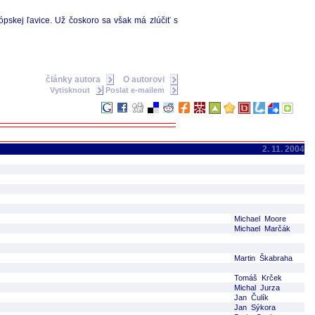
ópskej ľavice. Už čoskoro sa však má zlúčiť s
články autora
O autorovi
Vytisknout
Poslat e-mailem
2. 11. 2004
Michael Moore
Michael Marčák
Martin Škabraha
Tomáš Krček
Michal Jurza
Jan Čulík
Jan Sýkora