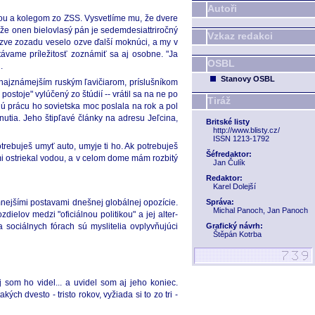
Autoři
mnou a kolegom zo ZSS. Vysvetlíme mu, že dvere
že onen bielovlasý pán je sedemdesiattriročný
Vzkaz redakci
 ozve zozadu veselo ozve ďalší moknúci, a my v
ávame príležitosť zoznámiť sa aj osobne. "Ja
OSBL
.
Stanovy OSBL
si najznámejším ruským ľavičiarom, príslušníkom
postoje" vylúčený zo štúdií -- vrátil sa na ne po
Tiráž
ú prácu ho sovietska moc poslala na rok a pol
utia. Jeho štipľavé články na adresu Jeľcina,
Britské listy
http://www.blisty.cz/
ISSN 1213-1792
otrebuješ umyť auto, umyje ti ho. Ak potrebuješ
Šéfredaktor:
 mi ostriekal vodou, a v celom dome mám rozbitý
Jan Čulík
Redaktor:
Karel Dolejší
amnejšími postavami dnešnej globálnej opozície.
Správa:
Michal Panoch, Jan Panoch
ielov medzi "oficiálnou politikou" a jej alter-
sociálnych fórach sú myslitelia ovplyvňujúci
Grafický návrh:
Štěpán Kotrba
som ho videl... a uvidel som aj jeho koniec.
h dvesto - tristo rokov, vyžiada si to zo tri -