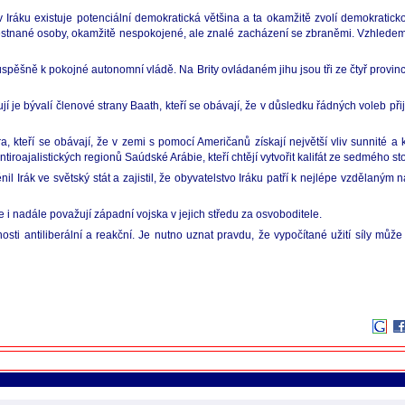
v Iráku existuje potenciální demokratická většina a ta okamžitě zvolí demokrati
ěstnané osoby, okamžitě nespokojené, ale znalé zacházení se zbraněmi. Vzhledem
úspěšně k pokojné autonomní vládě. Na Brity ovládaném jihu jsou tři ze čtyř provinc
 je bývalí členové strany Baath, kteří se obávají, že v důsledku řádných voleb př
ra, kteří se obávají, že v zemi s pomocí Američanů získají největší vliv sunnité 
tiroajalistických regionů Saúdské Arábie, kteří chtějí vytvořit kalifát ze sedmého st
 Irák ve světský stát a zajistil, že obyvatelstvo Iráku patří k nejlépe vzdělaným
e i nadále považují západní vojska v jejich středu za osvoboditele.
ečnosti antiliberální a reakční. Je nutno uznat pravdu, že vypočítané užití síly mů