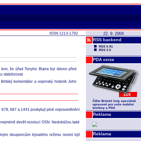
ISSN 1213-1792
22. 9. 2004
RSS backend
RSS 0.91
RSS 2.0
PDA verze
o tom, že úřad Tonyho Blaira byl dávno před
u stabilizovat.
. Britský komentátor a vojenský historik John
Čtěte Britské listy speciálně
upravené pro vaše mobilní
telefony a PDA
 678, 687 a 1441 poskytují plné ospravedlnění
Reklama
rušil nejméně devět rezolucí OSN. Nedokážou také
Reklama
 žádným stoupencům bývalého režimu nesmí být