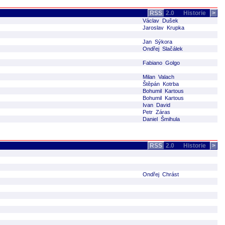
RSS
2.0
Historie
>
Václav Dušek
Jaroslav Krupka
Jan Sýkora
Ondřej Slačálek
Fabiano Golgo
Milan Valach
Štěpán Kotrba
Bohumil Kartous
Bohumil Kartous
Ivan David
Petr Záras
Daniel Šmihula
RSS
2.0
Historie
>
Ondřej Chrást