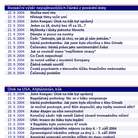
Redakční výběr nejzajímavějších článků z poslední doby
22. 9. 2004
Služba není rito
22. 9. 2004
Hřebejk filmy točit umí
22. 9. 2004
John Keegan: Útok na Irák byl správný
22. 9. 2004
Jeden za 18, druhý bez tří za 15...?
21. 9. 2004
Myšlenky i lásky jednoho filosofa
21. 9. 2004
Dávejte si pozor na noviny
21. 9. 2004
Češi: "Jednejte, jak já chci, ne jak já sám jednám."
21. 9. 2004
Irácká podnikatelka: Jak jsem byla vězněna v Abu Ghraib
21. 9. 2004
Čečensko: lidská práva jako sentimentální žvást
20. 9. 2004
Jak se novinář stane "nepřítelem strany"
20. 9. 2004
Co Čech nepochopí
20. 9. 2004
Je nutné udělat z muslimů Evropany
20. 9. 2004
Žádná nekalá soutěž
20. 9. 2004
Česká psychiatrie v klecovém lůžku finančního nedostatku
20. 9. 2004
Čečenský problém
Útok na USA, Afghánistán, Irák
22. 9. 2004
John Keegan: Útok na Irák byl správný
22. 9. 2004
Bagdádský politolog: Nic se v Iráku neopravuje
21. 9. 2004
Irácká podnikatelka: Jak jsem byla vězněna v Abu Ghraib
20. 9. 2004
Je možné pochopit, proč Bůh dopouští, aby trpěly nevinné děti?
20. 9. 2004
Askar Akajev sa ešte nerozhodol
18. 9. 2004
Konečný závěr: Irák neměl žádné zbraně hromadného ničení
17. 9. 2004
USA: Invaze do Iráku byla legální
15. 9. 2004
V Bagdádu bylo usmrceno 47 osob
14. 9. 2004
Zpravodajství iráckého odporu za dny 4. - 7. září 2004
13. 9. 2004
Zpravodajství iráckého odboje za dny 1. - 3. září 2004
13. 9. 2004
Americké vojenské vrtulníky střílely do davu civilistů