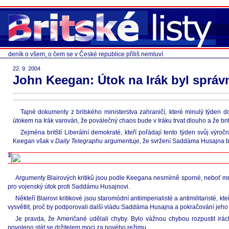
deník o všem, o čem se v České republice příliš nemluví
22. 9. 2004
John Keegan: Útok na Irák byl správ
Tajné dokumenty z britského ministerstva zahraničí, které minulý týden dost
útokem na Irák varován, že poválečný chaos bude v Iráku trvat dlouho a že britsk
Zejména britští Liberální demokraté, kteří pořádají tento týden svůj výro
Keegan však v
Daily Telegraphu
argumentuje, že svržení Saddáma Husajna byl
Argumenty Blairových kritiků jsou podle Keegana nesmírně sporné, neboť mn
pro vojenský útok proti Saddámu Husajnovi.
Někteří Blairovi kritikové jsou staromódní antiimperialisté a antimilitaristé, 
vysvětlit, proč by podporovali další vládu Saddáma Husajna a pokračování jeho k
Je pravda, že Američané udělali chyby. Bylo vážnou chybou rozpustit irá
povoleno stát se držitelem moci za nového režimu.