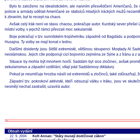
Bylo to založeno na idealistickém, ale naivním přesvědčení Američanů, že 
policie a armády udělali Američané ze statisíců mladých iráckých mužů nezam
k zbraním, byl to recept na chaos.
Avšak celý Irák není ve stavu chaosu, pokračuje autor. Kurdský sever přešel 
místní volby, v jejichž rámci převzali moc sekularisté.
Boje pokračují v tzv. sunnitském trojúhelníku západně od Bagdádu a podporují
Husajna. Ty volby se mají konat v lednu.
Dalšími disidenty jsou šiitští extremisté, většinou stoupenci Moqtady Al Sad
neislámskou. Jejich cíle podporují cizí bojovníci zejména ze Sýrie a z Íránu a z an
Situace by mohla být mnohem horší. Saddám byl sice zločinec, avšak proměnil
sekularismus a západní vzdělání, vítají pád Saddámovy diktatury.
Pokud je neumlčuje hrozba násilí od extremistů a zločinců, také zdůrazňují, ž
Západní tzv. pokrokoví aktivisté, kteří odsuzují válku v Iráku, jsou ve skut
nesmějí nechat zastrašit, uzavírá autor.
Obsah vydání
22. 9. 2004
Kofi Annan: "Státy musejí dodržovat zákon"