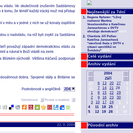
ckou vládu. Ve skutečnosti zrušením Saddámovy
 k tomu, že téměř každý irácký muž má přístup
ií v míru a v jedné z nich se už konaly úspěšné
ijdou o nadvládu, na niž byli zvyklí za Saddáma
a kteří považují západní demokratickou vládu za
oletí a návrat k Boží vládě na zemi.
Celé vydání
 na Blízkém východě. Většina Iráčanů podporuje
Archiv vydání
že dosáhnout dobra. Spojené státy a Británie se
Podrobnosti v angličtině
ZDE
Vytisknout
Poslat e-mailem
22. 9. 2004
Původní archiv