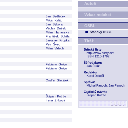
Autoři
Vzkaz redakci
Jan Sedláček
Miloš Kaláb
Jan Sýkora
OSBL
Václav Dušek
Stanovy OSBL
Milan Hamerský
František Schilla
Jaroslav Krupka
Tiráž
Petr Švec
Milan Valach
Britské listy
http://www.blisty.cz/
ISSN 1213-1792
Šéfredaktor:
Fabiano Golgo
Jan Čulík
Fabiano Golgo
Redaktor:
Karel Dolejší
Ondřej Slačálek
Správa:
Michal Panoch, Jan Panoch
Grafický návrh:
Štěpán Kotrba
Štěpán Kotrba
Irena Zítková