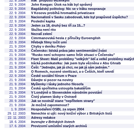
22. 9. 2004
Irák "propustí vězeňkyni"
22. 9. 2004
John Keegan: Útok na Irák byl správný
22. 9. 2004
Bagdádský politolog: Nic se v Iráku neopravuje
22. 9. 2004
V Kosovu probíhá hromadná privatizace
22. 9. 2004
Nacionalisté v Sasku zabodovali, kde byl prapůvod úspěchu?
22. 9. 2004
Poslední kapka
22. 9. 2004
Jeden za 18, druhý bez tří za 15...?
22. 9. 2004
Služba není rito
22. 9. 2004
Nezralí zelení
22. 9. 2004
Cimrmanovská hesla z příručky Euroenglish
22. 9. 2004
Hřebejk filmy točit umí
21. 9. 2004
Chyby v deníku
Právo
21. 9. 2004
Čečensko: lidská práva jako sentimentální žvást
21. 9. 2004
"Rusko není schopno samo řešit situaci v Čečensku"
21. 9. 2004
Fleet Sheet: Malé problémy "velkých" lidí a velké problémy malých
21. 9. 2004
Irácká podnikatelka: Jak jsem byla vězněna v Abu Ghraib
21. 9. 2004
Češi: "Jednejte, jak já chci, ne jak já sám jednám."
20. 9. 2004
O Romech, nucené sterilizaci, a o Češích, kteří smrdí
22. 9. 2004
České sociální fórum v Praze
21. 9. 2004
Dávejte si pozor na noviny
21. 9. 2004
Myšlenky i lásky jednoho filosofa
21. 9. 2004
Česká spořitelna ustoupila bakalářům
21. 9. 2004
V Londýně o Slovenském národním povstání
21. 9. 2004
Čistý plamen lásky v Ostravě
20. 9. 2004
Jak se novinář stane "nepřítelem strany"
21. 9. 2004
Je možné zapomenout?
1. 9. 2004
Hospodaření OSBL za srpen 2004
29. 12. 2003
Nenechte si ujít: nový knižní výbor z Britských listů
22. 11. 2003
Adresy redakce
18. 6. 2004
Inzerujte v Britských listech
17. 6. 2004
Provizorní umístění starých archivů