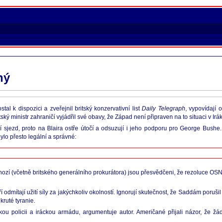
ný
al k dispozici a zveřejnil britský konzervativní list
Daily Telegraph
, vypovídají 
ý ministr zahraničí vyjádřil své obavy, že Západ není připraven na to situaci v Irák
ční sjezd, proto na Blaira ostře útočí a odsuzují i jeho podporu pro George Bushe
o přesto legální a správné:
ozí (včetně britského generálního prokurátora) jsou přesvědčeni, že rezoluce OSN
kteří odmítají užití síly za jakýchkoliv okolností. Ignorují skutečnost, že Saddám po
ruté tyranie.
ckou policii a iráckou armádu, argumentuje autor. Američané přijali názor, že