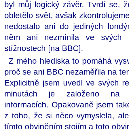
byl můj logický závěr. Tvrdí se, ž
obletělo svět, avšak zkontrolujeme-
nedostalo ani do jediných lond
něm ani nezmínila ve svých p
stížnostech [na BBC].
Z mého hlediska to pomáhá vysvět
proč se ani BBC nezaměřila na tent
Explicitně jsem uvedl ve svých re
minutách je založeno na s
informacích. Opakovaně jsem také
z toho, že si něco vymyslela, al
tímto obviněním stojím a toto obvi