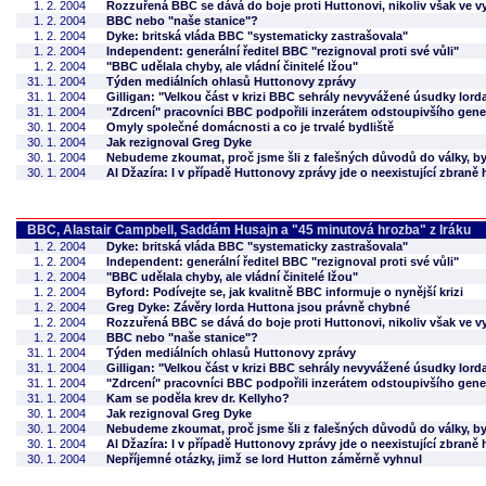
1. 2. 2004
Rozzuřená BBC se dává do boje proti Huttonovi, nikoliv však ve vy
1. 2. 2004
BBC nebo "naše stanice"?
1. 2. 2004
Dyke: britská vláda BBC "systematicky zastrašovala"
1. 2. 2004
Independent: generální ředitel BBC "rezignoval proti své vůli"
1. 2. 2004
"BBC udělala chyby, ale vládní činitelé lžou"
31. 1. 2004
Týden mediálních ohlasů Huttonovy zprávy
31. 1. 2004
Gilligan: "Velkou část v krizi BBC sehrály nevyvážené úsudky lord
31. 1. 2004
"Zdrcení" pracovníci BBC podpořili inzerátem odstoupivšího generá
30. 1. 2004
Omyly společné domácnosti a co je trvalé bydliště
30. 1. 2004
Jak rezignoval Greg Dyke
30. 1. 2004
Nebudeme zkoumat, proč jsme šli z falešných důvodů do války, by
30. 1. 2004
Al Džazíra: I v případě Huttonovy zprávy jde o neexistující zbran
BBC, Alastair Campbell, Saddám Husajn a "45 minutová hrozba" z Iráku
1. 2. 2004
Dyke: britská vláda BBC "systematicky zastrašovala"
1. 2. 2004
Independent: generální ředitel BBC "rezignoval proti své vůli"
1. 2. 2004
"BBC udělala chyby, ale vládní činitelé lžou"
1. 2. 2004
Byford: Podívejte se, jak kvalitně BBC informuje o nynější krizi
1. 2. 2004
Greg Dyke: Závěry lorda Huttona jsou právně chybné
1. 2. 2004
Rozzuřená BBC se dává do boje proti Huttonovi, nikoliv však ve vy
1. 2. 2004
BBC nebo "naše stanice"?
31. 1. 2004
Týden mediálních ohlasů Huttonovy zprávy
31. 1. 2004
Gilligan: "Velkou část v krizi BBC sehrály nevyvážené úsudky lord
31. 1. 2004
"Zdrcení" pracovníci BBC podpořili inzerátem odstoupivšího generá
31. 1. 2004
Kam se poděla krev dr. Kellyho?
30. 1. 2004
Jak rezignoval Greg Dyke
30. 1. 2004
Nebudeme zkoumat, proč jsme šli z falešných důvodů do války, by
30. 1. 2004
Al Džazíra: I v případě Huttonovy zprávy jde o neexistující zbran
30. 1. 2004
Nepříjemné otázky, jimž se lord Hutton záměrně vyhnul