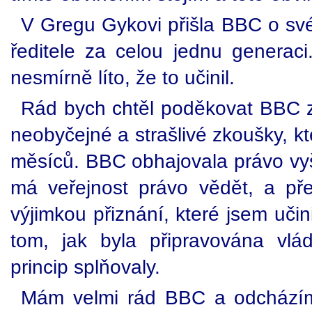
V Gregu Gykovi přišla BBC o své
ředitele za celou jednu generaci
nesmírně líto, že to učinil.
Rád bych chtěl poděkovat BBC z
neobyčejné a strašlivé zkoušky, k
měsíců. BBC obhajovala právo vyše
má veřejnost právo vědět, a př
výjimkou přiznání, které jsem učin
tom, jak byla připravována vlá
princip splňovaly.
Mám velmi rád BBC a odcházím, 