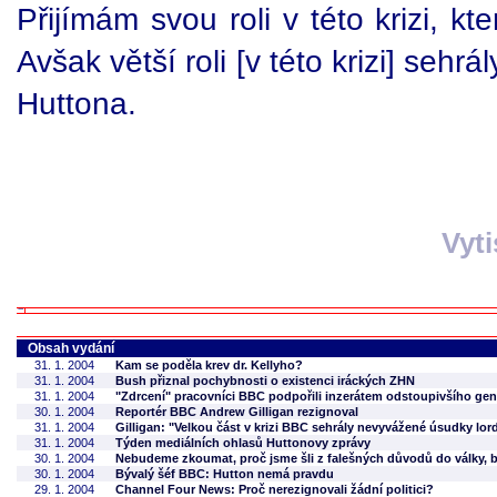
Přijímám svou roli v této krizi, kt
Avšak větší roli [v této krizi] seh
Huttona.
Vyt
Obsah vydání
31. 1. 2004
Kam se poděla krev dr. Kellyho?
31. 1. 2004
Bush přiznal pochybnosti o existenci iráckých ZHN
31. 1. 2004
"Zdrcení" pracovníci BBC podpořili inzerátem odstoupivšího gener
30. 1. 2004
Reportér BBC Andrew Gilligan rezignoval
31. 1. 2004
Gilligan: "Velkou část v krizi BBC sehrály nevyvážené úsudky lor
31. 1. 2004
Týden mediálních ohlasů Huttonovy zprávy
30. 1. 2004
Nebudeme zkoumat, proč jsme šli z falešných důvodů do války, b
30. 1. 2004
Bývalý šéf BBC: Hutton nemá pravdu
29. 1. 2004
Channel Four News: Proč nerezignovali žádní politici?