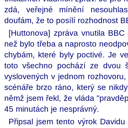
zdá, veřejné mínění nesouhla
doufám, že to posílí rozhodnost B
[Huttonova] zpráva vnutila BBC t
než bylo třeba a naprosto neod
chybám, které byly poctivé. Je ve
toto všechno pochází ze dvou š
vyslovených v jednom rozhovoru
scénáře brzo ráno, který se nikdy
němž jsem řekl, že vláda "pravdě
45 minutách je nesprávný.
Připsal jsem tento výrok Davidu 