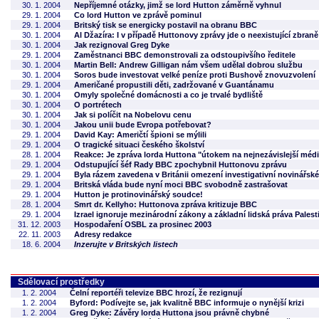
30. 1. 2004
Nepříjemné otázky, jimž se lord Hutton záměrně vyhnul
29. 1. 2004
Co lord Hutton ve zprávě pominul
29. 1. 2004
Britský tisk se energicky postavil na obranu BBC
30. 1. 2004
Al Džazíra: I v případě Huttonovy zprávy jde o neexistující zbra
30. 1. 2004
Jak rezignoval Greg Dyke
29. 1. 2004
Zaměstnanci BBC demonstrovali za odstoupivšího ředitele
30. 1. 2004
Martin Bell: Andrew Gilligan nám všem udělal dobrou službu
30. 1. 2004
Soros bude investovat velké peníze proti Bushově znovuzvolení
29. 1. 2004
Američané propustili děti, zadržované v Guantánamu
30. 1. 2004
Omyly společné domácnosti a co je trvalé bydliště
30. 1. 2004
O portrétech
30. 1. 2004
Jak si políčit na Nobelovu cenu
30. 1. 2004
Jakou unii bude Evropa potřebovat?
29. 1. 2004
David Kay: Američtí špioni se mýlili
29. 1. 2004
O tragické situaci českého školství
28. 1. 2004
Reakce: Je zpráva lorda Huttona "útokem na nejnezávislejší méd
29. 1. 2004
Odstupující šéf Rady BBC zpochybnil Huttonovu zprávu
29. 1. 2004
Byla rázem zavedena v Británii omezení investigativní novinářsk
29. 1. 2004
Britská vláda bude nyní moci BBC svobodně zastrašovat
29. 1. 2004
Hutton je protinovinářský soudce!
28. 1. 2004
Smrt dr. Kellyho: Huttonova zpráva kritizuje BBC
29. 1. 2004
Izrael ignoruje mezinárodní zákony a základní lidská práva Palest
31. 12. 2003
Hospodaření OSBL za prosinec 2003
22. 11. 2003
Adresy redakce
18. 6. 2004
Inzerujte v Britských listech
Sdělovací prostředky
1. 2. 2004
Čelní reportéři televize BBC hrozí, že rezignují
1. 2. 2004
Byford: Podívejte se, jak kvalitně BBC informuje o nynější krizi
1. 2. 2004
Greg Dyke: Závěry lorda Huttona jsou právně chybné