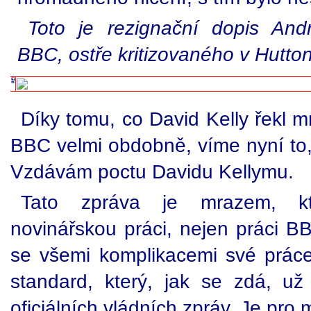
Toto je rezignační dopis Andr
BBC, ostře kritizovaného v Hutto
Díky tomu, co David Kelly řekl 
BBC velmi obdobně, víme nyní to,
Vzdávám poctu Davidu Kellymu.
Tato zpráva je mrazem, kte
novinářskou práci, nejen práci B
se všemi komplikacemi své práce,
standard, který, jak se zdá, u
oficiálních vládních zpráv. Je pro