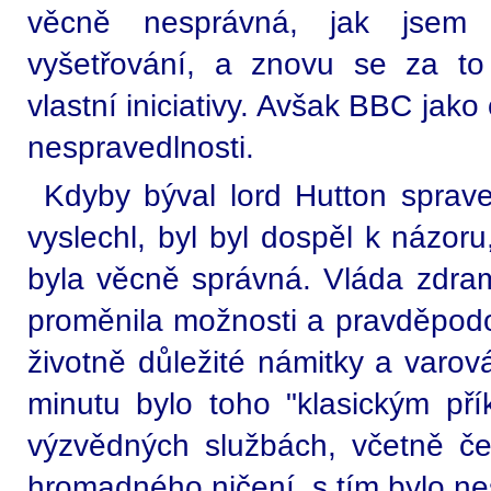
věcně nesprávná, jak jsem p
vyšetřování, a znovu se za t
vlastní iniciativy. Avšak BBC jako
nespravedlnosti.
Kdyby býval lord Hutton spraved
vyslechl, byl byl dospěl k názor
byla věcně správná. Vláda zdram
proměnila možnosti a pravděpodobn
životně důležité námitky a varov
minutu bylo toho "klasickým pří
výzvědných službách, včetně č
hromadného ničení, s tím bylo n