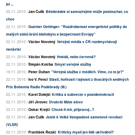
jsi ...
22.11. 2010 /
Jan Čulík
Bělobrádek si samozřejmě může poslouchat, co
chce
22.11. 2010 /
Guenter Oettinger: "Rozdrobenost energetické politiky do
malých států brání blahobytu a bezpečnosti Evropy"
22.11. 2010 /
Václav Novotný
Veřejná média v ČR rozdmychávají
nenávist
22.11. 2010 /
Václav Novotný
Hnědá, nebo červená?
22.11. 2010 /
Štěpán Kotrba
Smysl veřejné služby
19.11. 2010 /
Peter Duhan
"Veřejná služba v médiích. Víme, co to je?"
22.11. 2010 /
Ivo V. Fencl
Slasti, hořkosti i tajnosti z dvacátých sedmých
Prix Bohemia Radio Poděbrady (III.)
22.11. 2010 /
Karel Dolejší
Kritika a subverze v postdemokracii
22.11. 2010 /
Jiří Jírovec
Dvakrát
Máte slovo
22.11. 2010 /
Oskar Krejčí
Chceš-li mír, připravuj...?
22.11. 2010 /
Jan Čulík
Ještě k Velké listopadové sametové revoluci
(VLSR)
22.11. 2010 /
František Řezáč
Kriticky myslí jen lidé ukřivdění?