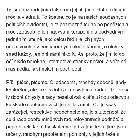
Ty jsou rozhodujícím faktorem jejich ještě stále existující
moci a vládnutí. To špatné, co je na našich současných
politicích evidentní, je ta bezmezná touha po penězích a
moci, způsob jejich nabývání korupčním a podvodným
jednáním, stejně jako celou řadu jejich jiných
negativních, až trestuhodných činů a konání, o nichž ví
snad každý, jen oni sami nikoliv. Asi proto, že jim to do
očí nikdo neřekne, internetové stránky nečtou a veřejné
masmédia, jak jinak, jim pochlebují
Píši, píšeš, píšeme. O ledačems, mnohdy obecně, jindy
konkrétně, ale také s dobrým úmyslem a radou. To, že se
ty dobré úmysly a rady nesetkávají s příslušnou odezvou
ke škodě společné věci, jsem již zmínil. Co je však
zarážející, respektive nepochopitelné, je skutečnost, že
celá řada dobře míněných rad, relevantních podnětů a
připomínek, které by skutečně, při zájmu těch, jimž jsou
určeny, mnohým problémům pomohly v jejich řešení.