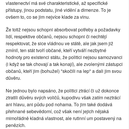
vlastenectví má své charakteristické, až specifické
přístupy, jinou podstatu, jiné vidění a dimenze. To je
ovšem to, co se jim nejvíce klade za vinu.
Že totiž nejsou schopni absorbovat potřeby a požadavky
lidí, respektive občanů, nejsou schopni či nechtějí
respektovat, že sice vládnou ve státě, ale jak jsem již
zmínil, ten stát tvoří občané, kteří vytváří nezbytné
hodnoty pro existenci státu, že politici nejsou samozvanci
(i když se tak chovají a tak konají), ale zvolenými zástupci
občanů, kteří jim (bohužel) "skočili na lep" a dali jim svou
důvěru.
Ne jednou bylo napsáno, že politici ztrácí či už dokonce
ztratili důvěru svých voličů, kupodivu však zatím neztrácí
ani hlavu, ani půdu pod nohama. To jim také dodává
přehnané sebevědomí, což však není jejich nějaká
mimořádně kladná vlastnost, ale rutinní um postavený na
penězích.