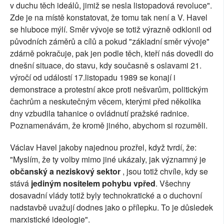
v duchu těch ideálů, jimiž se nesla listopadová revoluce".
Zde je na místě konstatovat, že tomu tak není a V. Havel
se hluboce mýlí. Směr vývoje se totiž výrazně odklonil od
původních záměrů a cílů a pokud "základní směr vývoje"
zdárně pokračuje, pak jen podle těch, kteří nás dovedli do
dnešní situace, do stavu, kdy současně s oslavami 21.
výročí od událostí 17.listopadu 1989 se konají i
demonstrace a protestní akce proti nešvarům, politickým
čachrům a neskutečným věcem, kterými před několika
dny vzbudila tahanice o ovládnutí pražské radnice.
Poznamenávám, že kromě jiného, abychom si rozuměli.
Václav Havel jakoby najednou prozřel, když tvrdí, že:
"Myslím, že ty volby mimo jiné ukázaly, jak významný je
občanský a neziskový sektor
, jsou totiž chvíle, kdy se
stává
jediným nositelem pohybu vpřed
. Všechny
dosavadní vlády totiž byly technokratické a o duchovní
nadstavbě uvažují dodnes jako o přílepku. To je důsledek
marxistické ideologie".