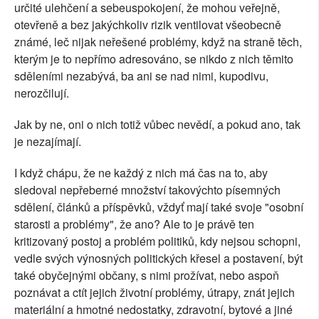
určité ulehčení a sebeuspokojení, že mohou veřejně,
otevřeně a bez jakýchkoliv rizik ventilovat všeobecně
známé, leč nijak neřešené problémy, když na straně těch,
kterým je to nepřímo adresováno, se nikdo z nich těmito
sděleními nezabývá, ba ani se nad nimi, kupodivu,
nerozčilují.
Jak by ne, oni o nich totiž vůbec nevědí, a pokud ano, tak
je nezajímají.
I když chápu, že ne každý z nich má čas na to, aby
sledoval nepřeberné množství takovýchto písemných
sdělení, článků a příspěvků, vždyť mají také svoje "osobní
starosti a problémy", že ano? Ale to je právě ten
kritizovaný postoj a problém politiků, kdy nejsou schopni,
vedle svých výnosných politických křesel a postavení, být
také obyčejnými občany, s nimi prožívat, nebo aspoň
poznávat a ctít jejich životní problémy, útrapy, znát jejich
materiální a hmotné nedostatky, zdravotní, bytové a jiné