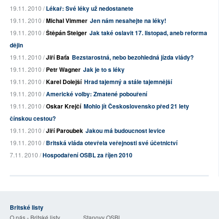
19.11. 2010 /
Lékař: Své léky už nedostanete
19.11. 2010 /
Michal Vimmer
Jen nám nesahejte na léky!
19.11. 2010 /
Štěpán Steiger
Jak také oslavit 17. listopad, aneb reforma
dějin
19.11. 2010 /
Jiří Baťa
Bezstarostná, nebo bezohledná jízda vlády?
19.11. 2010 /
Petr Wagner
Jak je to s léky
19.11. 2010 /
Karel Dolejší
Hrad tajemný a stále tajemnější
19.11. 2010 /
Americké volby: Zmatené pobouření
19.11. 2010 /
Oskar Krejčí
Mohlo jít Československo před 21 lety
čínskou cestou?
19.11. 2010 /
Jiří Paroubek
Jakou má budoucnost levice
19.11. 2010 /
Britská vláda otevřela veřejnosti své účetnictví
7.11. 2010 /
Hospodaření OSBL za říjen 2010
Britské listy
O nás - Britské listy
Stanovy OSBL