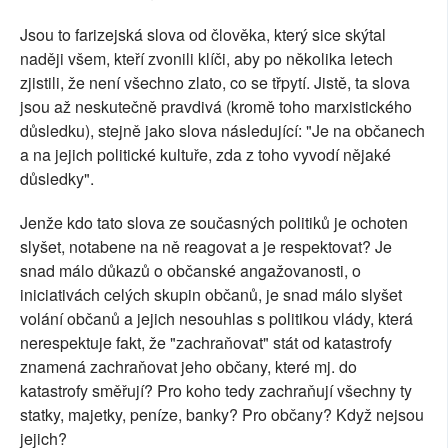
Jsou to farizejská slova od člověka, který sice skýtal
naději všem, kteří zvonili klíči, aby po několika letech
zjistili, že není všechno zlato, co se třpytí. Jistě, ta slova
jsou až neskutečně pravdivá (kromě toho marxistického
důsledku), stejně jako slova následující: "Je na občanech
a na jejich politické kultuře, zda z toho vyvodí nějaké
důsledky".
Jenže kdo tato slova ze současných politiků je ochoten
slyšet, notabene na ně reagovat a je respektovat? Je
snad málo důkazů o občanské angažovanosti, o
iniciativách celých skupin občanů, je snad málo slyšet
volání občanů a jejich nesouhlas s politikou vlády, která
nerespektuje fakt, že "zachraňovat" stát od katastrofy
znamená zachraňovat jeho občany, které mj. do
katastrofy směřují? Pro koho tedy zachraňují všechny ty
statky, majetky, peníze, banky? Pro občany? Když nejsou
jejich?