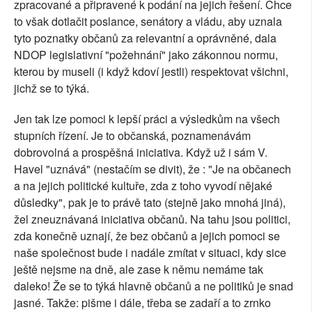
zpracované a připravené k podání na jejich řešení. Chce
to však dotlačit poslance, senátory a vládu, aby uznala
tyto poznatky občanů za relevantní a oprávněné, dala
NDOP legislativní "požehnání" jako zákonnou normu,
kterou by museli (i když kdoví jestli) respektovat všichni,
jichž se to týká.
Jen tak lze pomoci k lepší práci a výsledkům na všech
stupních řízení. Je to občanská, poznamenávám
dobrovolná a prospěšná iniciativa. Když už i sám V.
Havel "uznává" (nestačím se divit), že : "Je na občanech
a na jejich politické kultuře, zda z toho vyvodí nějaké
důsledky", pak je to právě tato (stejně jako mnohá jiná),
žel zneuznávaná iniciativa občanů. Na tahu jsou politici,
zda konečně uznají, že bez občanů a jejich pomoci se
naše společnost bude i nadále zmítat v situaci, kdy sice
ještě nejsme na dně, ale zase k němu nemáme tak
daleko! Že se to týká hlavně občanů a ne politiků je snad
jasné. Takže: pišme i dále, třeba se zadaří a to zrnko