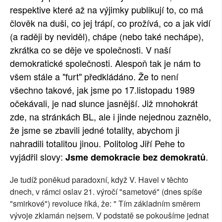
respektive které až na výjimky publikují to, co má
člověk na duši, co jej trápí, co prožívá, co a jak vidí
(a raději by neviděl), chápe (nebo také nechápe),
zkrátka co se děje ve společnosti. V naší
demokratické společnosti. Alespoň tak je nám to
všem stále a "furt" předkládáno. Že to není
všechno takové, jak jsme po 17.listopadu 1989
očekávali, je nad slunce jasnější. Již mnohokrát
zde, na stránkách BL, ale i jinde nejednou zaznělo,
že jsme se zbavili jedné totality, abychom ji
nahradili totalitou jinou. Politolog Jiří Pehe to
vyjádřil slovy:
.
Jsme demokracie bez demokratů
Je tudíž poněkud paradoxní, když V. Havel v těchto
dnech, v rámci oslav 21. výročí "sametové" (dnes spíše
"smirkové") revoluce říká, že: " Tím základním směrem
vývoje zklamán nejsem. V podstatě se pokoušíme jednat