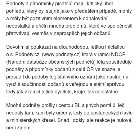
Podněty a připomínky pisatelů mají i kritický úhel
pohledu, který by, stejně jako v předešlém případě, mohly
a měly být pozitivním elementem k odhalování
nedostatků a příčin mnoha problémů, které ve společnosti
přetrvávají, vesměs v neprospěch jejich občanů.
Dovolím si poukázat na dlouhodobou, letitou iniciativu
o.s. Podněty.cz, (www.podnety.cz) která v rámci NDOP
(Národní databáze občanských podnětů) léta soustřeďuje
podněty a připomínky občanů z celé ČR ve snaze je
prosadit do podoby legislativního uznání jako nástroj na
využití součinnosti občanů s veřejnou a státní správou,
tedy jak v rámci jejich bydliště, kraje, tak celostátně.
Mnohé podněty prošly i cestou BL a jiných portálů, leč
nedošly tam, kam byly určeny, tedy do poslaneckých lavic
a ministerských křesel. Snad i došly, ale reakce je nulová,
není zájem.