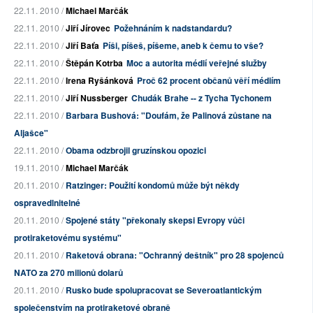
22.11. 2010 /
Michael Marčák
22.11. 2010 /
Jiří Jírovec
Požehnáním k nadstandardu?
22.11. 2010 /
Jiří Baťa
Píši, píšeš, píšeme, aneb k čemu to vše?
22.11. 2010 /
Štěpán Kotrba
Moc a autorita médií veřejné služby
22.11. 2010 /
Irena Ryšánková
Proč 62 procent občanů věří médiím
22.11. 2010 /
Jiří Nussberger
Chudák Brahe -- z Tycha Tychonem
22.11. 2010 /
Barbara Bushová: "Doufám, že Palinová zůstane na
Aljašce"
22.11. 2010 /
Obama odzbrojil gruzínskou opozici
19.11. 2010 /
Michael Marčák
20.11. 2010 /
Ratzinger: Použití kondomů může být někdy
ospravedlnitelné
20.11. 2010 /
Spojené státy "překonaly skepsi Evropy vůči
protiraketovému systému"
20.11. 2010 /
Raketová obrana: "Ochranný deštník" pro 28 spojenců
NATO za 270 milionů dolarů
20.11. 2010 /
Rusko bude spolupracovat se Severoatlantickým
společenstvím na protiraketové obraně