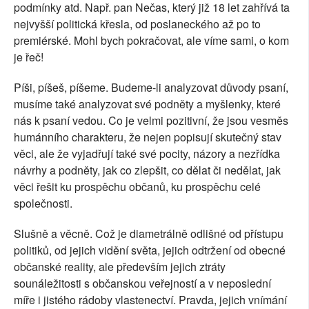
podmínky atd. Např. pan Nečas, který již 18 let zahřívá ta
nejvyšší politická křesla, od poslaneckého až po to
premiérské. Mohl bych pokračovat, ale víme sami, o kom
je řeč!
Píši, píšeš, píšeme. Budeme-li analyzovat důvody psaní,
musíme také analyzovat své podněty a myšlenky, které
nás k psaní vedou. Co je velmi pozitivní, že jsou vesměs
humánního charakteru, že nejen popisují skutečný stav
věci, ale že vyjadřují také své pocity, názory a nezřídka
návrhy a podněty, jak co zlepšit, co dělat či nedělat, jak
věci řešit ku prospěchu občanů, ku prospěchu celé
společnosti.
Slušně a věcně. Což je diametrálně odlišné od přístupu
politiků, od jejich vidění světa, jejich odtržení od obecné
občanské reality, ale především jejich ztráty
sounáležitosti s občanskou veřejností a v neposlední
míře i jistého rádoby vlastenectví. Pravda, jejich vnímání