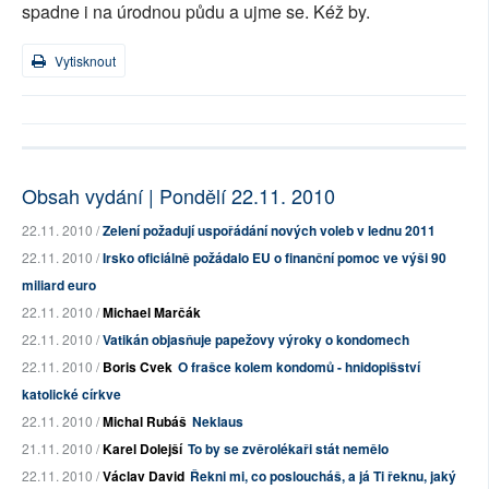
spadne i na úrodnou půdu a ujme se. Kéž by.
Vytisknout
Obsah vydání | Pondělí 22.11. 2010
22.11. 2010 /
Zelení požadují uspořádání nových voleb v lednu 2011
22.11. 2010 /
Irsko oficiálně požádalo EU o finanční pomoc ve výši 90
miliard euro
22.11. 2010 /
Michael Marčák
22.11. 2010 /
Vatikán objasňuje papežovy výroky o kondomech
22.11. 2010 /
Boris Cvek
O frašce kolem kondomů - hnidopišství
katolické církve
22.11. 2010 /
Michal Rubáš
Neklaus
21.11. 2010 /
Karel Dolejší
To by se zvěrolékaři stát nemělo
22.11. 2010 /
Václav David
Řekni mi, co posloucháš, a já Ti řeknu, jaký