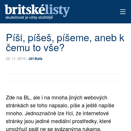
AKTUÁLNÍ VYDÁNÍ
Píši, píšeš, píšeme, aneb k
čemu to vše?
ARCHIV
TÉMATA
22. 11. 2010 /
Jiří Baťa
AUTOŘI
PŘÍSPĚVKY NA PROVOZ
Zde na BL, ale i na mnoha jiných webových
stránkách se toho napsalo, píše a ještě napíše
mnoho. Jednoznačně lze říci, že internetové
stránky jsou jediné mediální prostředky, které
umožňují psát ne se svázanýma rukama,