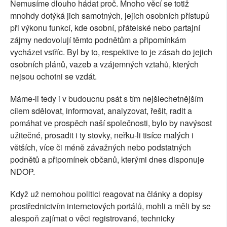
Nemusíme dlouho hádat proč. Mnoho věcí se totiž
mnohdy dotýká jich samotných, jejich osobních přístupů
při výkonu funkcí, kde osobní, přátelské nebo partajní
zájmy nedovolují těmto podnětům a připomínkám
vycházet vstříc. Byl by to, respektive to je zásah do jejich
osobních plánů, vazeb a vzájemných vztahů, kterých
nejsou ochotni se vzdát.
Máme-li tedy i v budoucnu psát s tím nejšlechetnějším
cílem sdělovat, informovat, analyzovat, řešit, radit a
pomáhat ve prospěch naší společnosti, bylo by navýsost
užitečné, prosadit i ty stovky, neřku-li tisíce malých i
větších, více či méně závažných nebo podstatných
podnětů a připomínek občanů, kterými dnes disponuje
NDOP.
Když už nemohou politici reagovat na články a dopisy
prostřednictvím internetových portálů, mohli a měli by se
alespoň zajímat o věci registrované, technicky