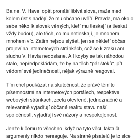
Ba ne, V. Havel opět pronáší líbivá slova, maže med
kolem úst s nadějí, že mu občané uvěří. Pravda, má okolo
sebe několik stovek věrných, kteří mu tleskají (a tleskat
vždy budou), ale těch, co mu netleskají, je mnohem,
mnohem víc. Zatím nejsou slyšet, jen se někteří občas
projeví na internetových stránkách, což se k zraku ani
sluchu V. Havla nedostane. A i kdyby se tak náhodou
stalo, nepředpokládám, že by na těch "pár štěků", při
vědomí své jedinečnosti, nějak výrazně reagoval.
Tím chci poukázat na skutečnost, že právě těmito
písemnostmi na internetových portálech, respektive
webových stránkách, zcela otevřeně, jednoznačně a
relevantně vyjadřují občané realitu stavu naší
společnosti, vyjadřují své názory a nespokojenost.
Jenže k čemu to všechno, když na tyto věci, fakta či
argumenty nikdo nereaguje. Na straně pisatelů je to sice