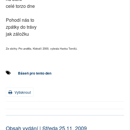
celé torzo dne
Pohodí nás to
zpátky do trávy
jak záložku
Ze sbírky
Pro anděla
, Klokočí 2000, vybrala Hanka Tomšů.
Báseň pro tento den
Vytisknout
Obsah vydání | Středa 25.11. 2009