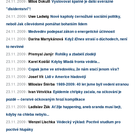
24.11. 2009 /
Miloš Dokulil
Vyslovovat špatně je další svérázné
"disidentství"!
24.11. 2009 /
Uwe Ladwig
Nové kapitoly černožluté sociální politiky,
neboli Jak cílevědomě pomáhat bohatším lidem
24.11. 2009 /
Medveděv podepsal zákon o energetické účinnosti
24.11. 2009 /
Darina Martykánová
Když
straší o důchodech, není
IDnes
to nevinné
23.11. 2009 /
Přemysl Janýr
Rohlíky a zbabělí zloději
23.11. 2009 /
Karel Košťál
Kdyby Mladá fronta věděla...
23.11. 2009 /
Copak jsme ve středověku, že nám stačí jenom víra?
23.11. 2009 /
Josef Vít
Lidi v Americe hladovějí
23.11. 2009 /
Miloslav Štěrba
1989-2009: 40 let jsme byli vedeni stranou
23.11. 2009 /
Ivan Větvička
Epidemie chřipky začala, na očkování je
pozdě -- čerstvě očkovaným hrozí komplikace
23.11. 2009 /
Ladislav Žák
Ať žije happening, aneb sranda musí bejt,
kdyby na chleba nebylo...
23.11. 2009 /
Wenzel Lischka
Vědecký výklad: Poctivé studium pro
poctivé hlupáky