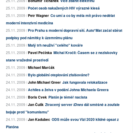
25.11. 2009 /
Bohumír Tichánek
Více zdanit elektřinu
25.11. 2009 /
Počet osob nakažených HIV výrazně klesá
25.11. 2009 /
Petr Wagner
Co umí a co by měla mít právo nedělat
moderní intenzivní medicína
25.11. 2009 /
Pro Prahu s moderní dopravní sítí. Auto*Mat začal sbírat
podpisy pod námitky k územnímu plánu
25.11. 2009 /
Malý trh neuživí "celého" kováře
25.11. 2009 /
Pavel Pečínka
Michal Kročil: Časem se z neziskovky
stane vražedné prostředí
25.11. 2009 /
Michael Marčák
24.11. 2009 /
Bylo globální oteplování zfalšováno?
24.11. 2009 /
John Michael Greer
Jak fungovala relokalizace
24.11. 2009 /
Achiles a želva v podání Johna Michaela Greera
24.11. 2009 /
Boris Cvek
Platón je téměř nacista
24.11. 2009 /
Jan Čulík
Ztracený server
dál směšně a zoufale
iDnes
bojuje proti "komunismu"
24.11. 2009 /
Jan Kadubec
ODS může svou Vizi 2020 klidně opsat z
Platóna