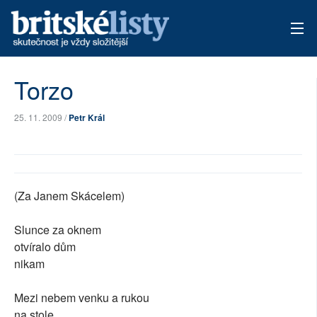
AKTUÁLNÍ VYDÁNÍ
Torzo
ARCHIV
25. 11. 2009 /
Petr Král
TÉMATA
AUTOŘI
(Za Janem Skácelem)
PŘÍSPĚVKY NA PROVOZ
Slunce za oknem
otvíralo dům
nikam
Mezi nebem venku a rukou
na stole