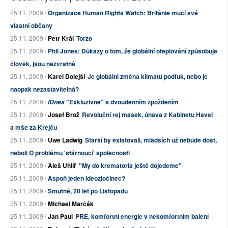
25.11. 2009 /
Organizace Human Rights Watch: Británie mučí své
vlastní občany
25.11. 2009 /
Petr Král
Torzo
25.11. 2009 /
Phil Jones: Důkazy o tom, že globální oteplování způsobuje
člověk, jsou nezvratné
25.11. 2009 /
Karel Dolejší
Je globální změna klimatu podfuk, nebo je
naopak nezastavitelná?
25.11. 2009 /
"Exkluzivně" s dvoudenním zpožděním
IDnes
25.11. 2009 /
Josef Brož
Revoluční rej masek, únava z Kabinetu Havel
a mše za Krejču
25.11. 2009 /
Uwe Ladwig
Starší by existovali, mladších už nebude dost,
neboli O problému 'stárnoucí' společnosti
25.11. 2009 /
Aleš Uhlíř
"My do krematoria ještě dojedeme"
25.11. 2009 /
Aspoň jeden ideozločinec?
25.11. 2009 /
Smutné, 20 let po Listopadu
25.11. 2009 /
Michael Marčák
25.11. 2009 /
Jan Paul
PRE, komfortní energie v nekomfortním balení