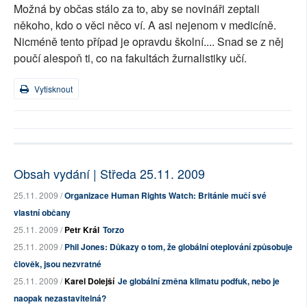
Možná by občas stálo za to, aby se novináři zeptali
někoho, kdo o věci něco ví. A asi nejenom v medicíně.
Nicméně tento případ je opravdu školní.... Snad se z něj
poučí alespoň ti, co na fakultách žurnalistiky učí.
Vytisknout
Obsah vydání | Středa 25.11. 2009
25.11. 2009 /
Organizace Human Rights Watch: Británie mučí své
vlastní občany
25.11. 2009 /
Petr Král
Torzo
25.11. 2009 /
Phil Jones: Důkazy o tom, že globální oteplování způsobuje
člověk, jsou nezvratné
25.11. 2009 /
Karel Dolejší
Je globální změna klimatu podfuk, nebo je
naopak nezastavitelná?