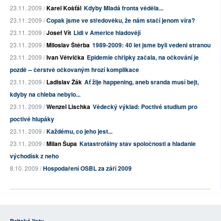
23.11. 2009 /
Karel Košťál
Kdyby Mladá fronta věděla...
23.11. 2009 /
Copak jsme ve středověku, že nám stačí jenom víra?
23.11. 2009 /
Josef Vít
Lidi v Americe hladovějí
23.11. 2009 /
Miloslav Štěrba
1989-2009: 40 let jsme byli vedeni stranou
23.11. 2009 /
Ivan Větvička
Epidemie chřipky začala, na očkování je
pozdě -- čerstvě očkovaným hrozí komplikace
23.11. 2009 /
Ladislav Žák
Ať žije happening, aneb sranda musí bejt,
kdyby na chleba nebylo...
23.11. 2009 /
Wenzel Lischka
Vědecký výklad: Poctivé studium pro
poctivé hlupáky
23.11. 2009 /
Každému, co jeho jest...
23.11. 2009 /
Milan Šupa
Katastrofálny stav spoločnosti a hladanie
východísk z neho
8.10. 2009 /
Hospodaření OSBL za září 2009