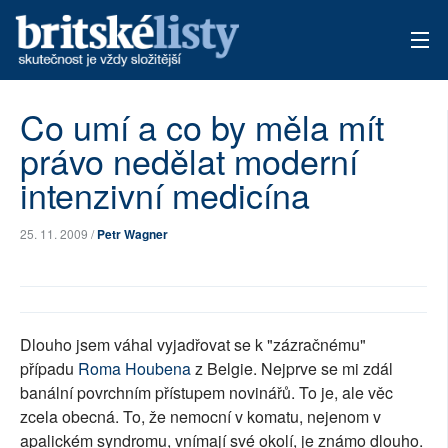
AKTUÁLNÍ VYDÁNÍ
Co umí a co by měla mít
právo nedělat moderní
ARCHIV
intenzivní medicína
TÉMATA
25. 11. 2009 /
Petr Wagner
AUTOŘI
PŘÍSPĚVKY NA PROVOZ
Dlouho jsem váhal vyjadřovat se k "zázračnému"
případu
Roma Houbena
z Belgie. Nejprve se mi zdál
banální povrchním přístupem novinářů. To je, ale věc
zcela obecná. To, že nemocní v komatu, nejenom v
apalickém syndromu, vnímají své okolí, je známo dlouho.