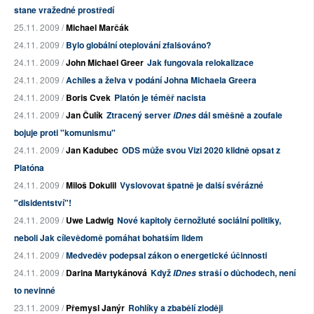
stane vražedné prostředí
25.11. 2009 /
Michael Marčák
24.11. 2009 /
Bylo globální oteplování zfalšováno?
24.11. 2009 /
John Michael Greer
Jak fungovala relokalizace
24.11. 2009 /
Achiles a želva v podání Johna Michaela Greera
24.11. 2009 /
Boris Cvek
Platón je téměř nacista
24.11. 2009 /
Jan Čulík
Ztracený server
dál směšně a zoufale
iDnes
bojuje proti "komunismu"
24.11. 2009 /
Jan Kadubec
ODS může svou Vizi 2020 klidně opsat z
Platóna
24.11. 2009 /
Miloš Dokulil
Vyslovovat špatně je další svérázné
"disidentství"!
24.11. 2009 /
Uwe Ladwig
Nové kapitoly černožluté sociální politiky,
neboli Jak cílevědomě pomáhat bohatším lidem
24.11. 2009 /
Medveděv podepsal zákon o energetické účinnosti
24.11. 2009 /
Darina Martykánová
Když
straší o důchodech, není
IDnes
to nevinné
23.11. 2009 /
Přemysl Janýr
Rohlíky a zbabělí zloději