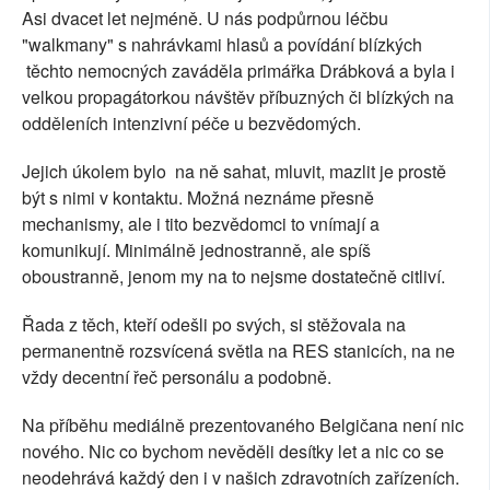
Asi dvacet let nejméně. U nás podpůrnou léčbu
"walkmany" s nahrávkami hlasů a povídání blízkých
těchto nemocných zaváděla primářka Drábková a byla i
velkou propagátorkou návštěv příbuzných či blízkých na
odděleních intenzivní péče u bezvědomých.
Jejich úkolem bylo na ně sahat, mluvit, mazlit je prostě
být s nimi v kontaktu. Možná neznáme přesně
mechanismy, ale i tito bezvědomci to vnímají a
komunikují. Minimálně jednostranně, ale spíš
oboustranně, jenom my na to nejsme dostatečně citliví.
Řada z těch, kteří odešli po svých, si stěžovala na
permanentně rozsvícená světla na RES stanicích, na ne
vždy decentní řeč personálu a podobně.
Na příběhu mediálně prezentovaného Belgičana není nic
nového. Nic co bychom nevěděli desítky let a nic co se
neodehrává každý den i v našich zdravotních zařízeních.