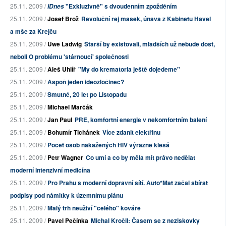
25.11. 2009 /
"Exkluzivně" s dvoudenním zpožděním
IDnes
25.11. 2009 /
Josef Brož
Revoluční rej masek, únava z Kabinetu Havel
a mše za Krejču
25.11. 2009 /
Uwe Ladwig
Starší by existovali, mladších už nebude dost,
neboli O problému 'stárnoucí' společnosti
25.11. 2009 /
Aleš Uhlíř
"My do krematoria ještě dojedeme"
25.11. 2009 /
Aspoň jeden ideozločinec?
25.11. 2009 /
Smutné, 20 let po Listopadu
25.11. 2009 /
Michael Marčák
25.11. 2009 /
Jan Paul
PRE, komfortní energie v nekomfortním balení
25.11. 2009 /
Bohumír Tichánek
Více zdanit elektřinu
25.11. 2009 /
Počet osob nakažených HIV výrazně klesá
25.11. 2009 /
Petr Wagner
Co umí a co by měla mít právo nedělat
moderní intenzivní medicína
25.11. 2009 /
Pro Prahu s moderní dopravní sítí. Auto*Mat začal sbírat
podpisy pod námitky k územnímu plánu
25.11. 2009 /
Malý trh neuživí "celého" kováře
25.11. 2009 /
Pavel Pečínka
Michal Kročil: Časem se z neziskovky