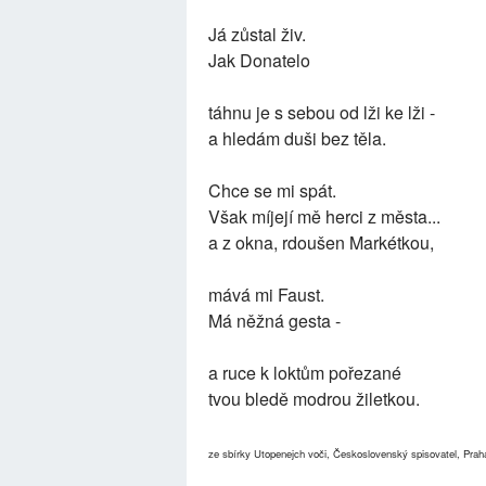
Já zůstal živ.
Jak Donatelo
táhnu je s sebou od lži ke lži -
a hledám duši bez těla.
Chce se mi spát.
Však míjejí mě herci z města...
a z okna, rdoušen Markétkou,
mává mi Faust.
Má něžná gesta -
a ruce k loktům pořezané
tvou bledě modrou žiletkou.
ze sbírky Utopenejch voči, Československý spisovatel, Pra