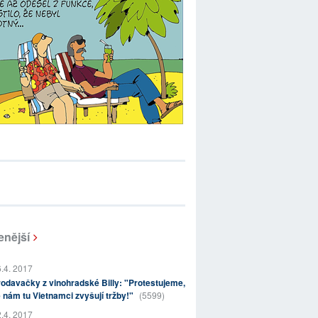
enější
.4. 2017
odavačky z vinohradské Billy: "Protestujeme,
 nám tu Vietnamci zvyšují tržby!"
(5599)
.4. 2017