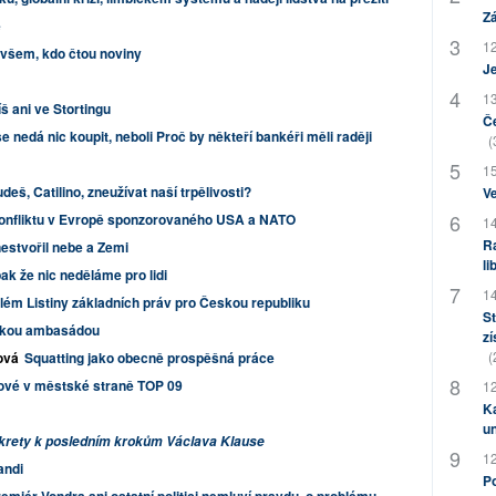
Zá
e
12
 všem, kdo čtou noviny
J
13
š ani ve Stortingu
Če
e nedá nic koupit, neboli Proč by někteří bankéři měli raději
(
15
deš, Catilino, zneužívat naší trpělivosti?
Ve
konfliktu v Evropě sponzorovaného USA a NATO
14
Ra
estvořil nebe a Zemi
li
pak že nic neděláme pro lidi
14
lém Listiny základních práv pro Českou republiku
St
lskou ambasádou
zí
(
ová
Squatting jako obecně prospěšná práce
tové v městské straně TOP 09
12
Ka
u
krety k posledním krokům Václava Klause
12
andi
Po