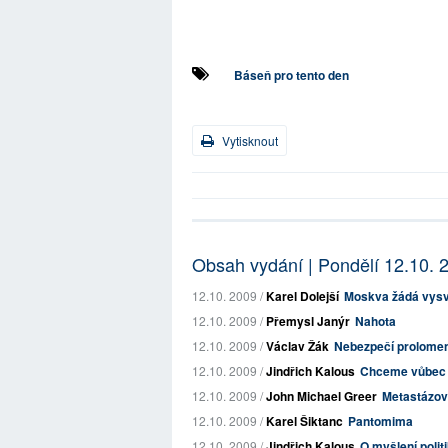
Báseň pro tento den
Vytisknout
Obsah vydání | Pondělí 12.10. 
12.10. 2009 /
Karel Dolejší
Moskva žádá vysvě
12.10. 2009 /
Přemysl Janýr
Nahota
12.10. 2009 /
Václav Žák
Nebezpečí prolomen
12.10. 2009 /
Jindřich Kalous
Chceme vůbec 
12.10. 2009 /
John Michael Greer
Metastázov
12.10. 2009 /
Karel Šiktanc
Pantomima
12.10. 2009 /
Jindřich Kalous
O myšlení politi