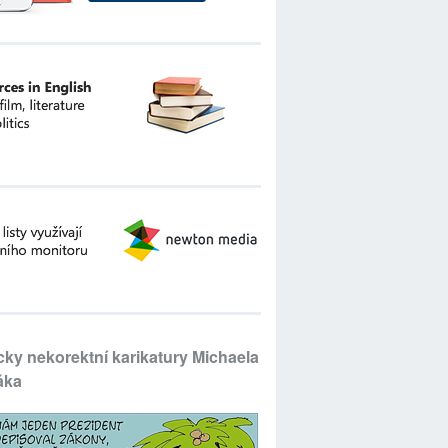
icky nekorektní karikatury Michaela
áka