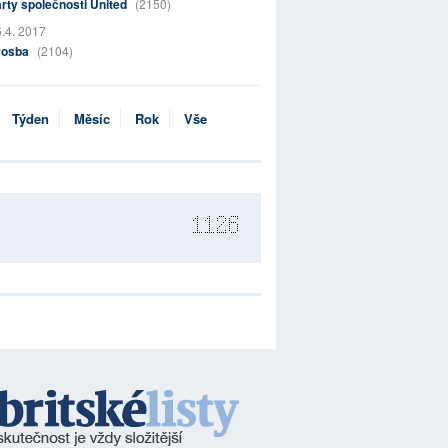
rty společnosti United
(2150)
.4. 2017
rosba
(2104)
Týden
Měsíc
Rok
Vše
1126