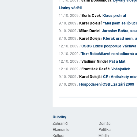
Jana Bobošíková
Bývalý vicepr
Listiny věděli
11.10. 2009 /
Boris Cvek
Klaus prohrál
9.10. 2009 /
Karel Dolejší
"Měl jsem se líp uč
9.10. 2009 /
Milan Daniel
Jaroslav Bašta, sou
8.10. 2009 /
Karel Dolejší
Kterak úřad mění, 
12.10. 2009 /
ČSBS Lidice podporuje Václava 
12.10. 2009 /
Text Bobošíkové není odborná 
12.10. 2009 /
Vladimír Nindel
Pat a Mat
12.10. 2009 /
František Řezáč
Vošajstlich
9.10. 2009 /
Karel Dolejší
ČR: Antirakety mís
8.10. 2009 /
Hospodaření OSBL za září 2009
Rubriky
 Listy
Zahraničí
Domácí
Ekonomie
Politika
Kultura
Média