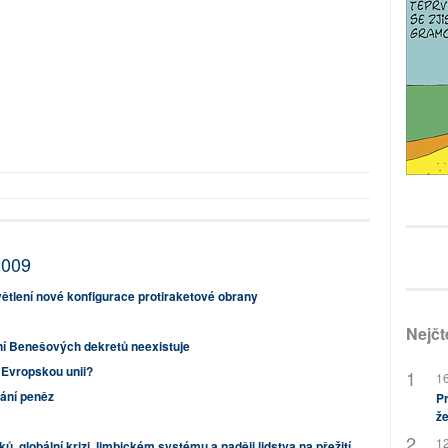
2009
tlení nové konfigurace protiraketové obrany
Nejčt
í Benešových dekretů neexistuje
Evropskou unii?
16
ání peněz
Pr
že
12
ků, globální krizi, limbickém systému a naději lidstva na přežití