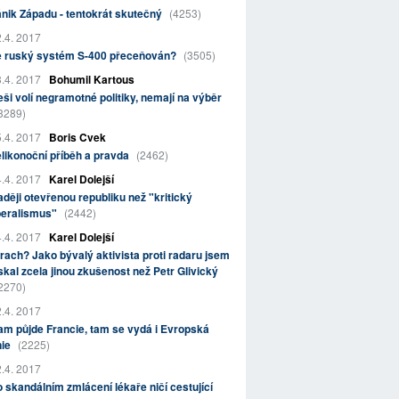
nik Západu - tentokrát skutečný
(4253)
.4. 2017
e ruský systém S-400 přeceňován?
(3505)
.4. 2017
Bohumil Kartous
ši volí negramotné politiky, nemají na výběr
3289)
.4. 2017
Boris Cvek
likonoční příběh a pravda
(2462)
.4. 2017
Karel Dolejší
ději otevřenou republiku než "kritický
beralismus"
(2442)
.4. 2017
Karel Dolejší
rach? Jako bývalý aktivista proti radaru jsem
skal zcela jinou zkušenost než Petr Glivický
2270)
.4. 2017
m půjde Francie, tam se vydá i Evropská
nie
(2225)
.4. 2017
 skandálním zmlácení lékaře ničí cestující