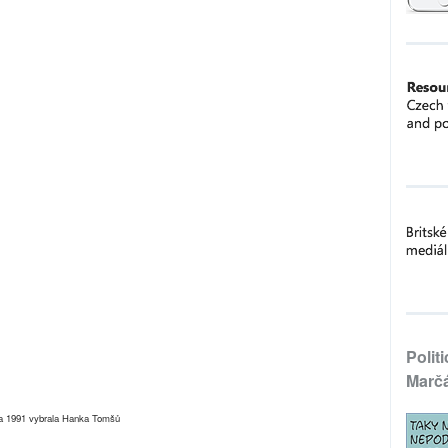
Polit
Marč
ha 1991 vybrala Hanka Tomšů