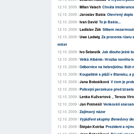
12.10. 2009 /
Milan Valach
Chvála intoleranc
12.10. 2009 /
Jaroslav Bašta
Otevřený dopis
12.10. 2009 /
Ivan David
To je Bašta...
12.10. 2009 /
Ladislav Žák
Slibem nezarmoutí
12.10. 2009 /
Uwe Ladwig
Za procenta růstu s
mlčet
12.10. 2009 /
Ivo Šebestík
Jak dlouho ještě bu
12.10. 2009 /
Velká Albánie: Hrozba nového 
12.10. 2009 /
Odbornice na hebrejštinu: Bůh n
12.10. 2009 /
Koupaliště s pláží v Blansku, a 
12.10. 2009 /
Jana Bobošíková
V čem je prob
12.10. 2009 /
Policejní perzekuce před izrae
,
12.10. 2009 /
Lenka Kužvartová
Tereza Virt
12.10. 2009 /
Jan Potměšil
Venkovští staros
12.10. 2009 /
Zajímavý názor
12.10. 2009 /
Vyjádřeni skupiny Benešovy de
11.10. 2009 /
Štěpán Kotrba
Prezident a ným
11.10. 2009 /