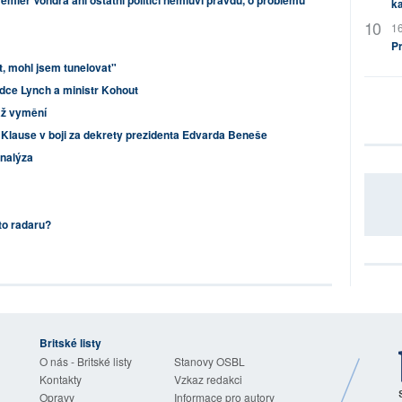
emiér Vondra ani ostatní politici nemluví pravdu, o problému
ka
16
P
it, mohl jsem tunelovat"
dce Lynch a ministr Kohout
až vymění
Klause v boji za dekrety prezidenta Edvarda Beneše
analýza
to radaru?
Britské listy
O nás - Britské listy
Stanovy OSBL
Kontakty
Vzkaz redakci
Opravy
Informace pro autory