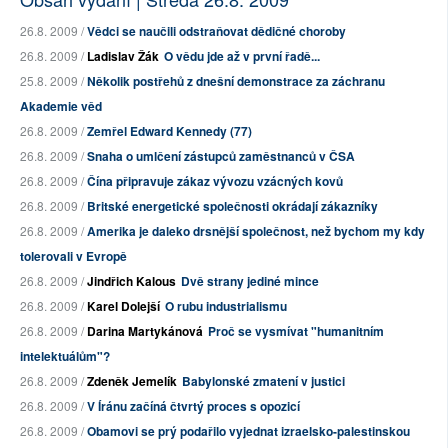
26.8. 2009 /
Vědci se naučili odstraňovat dědičné choroby
26.8. 2009 /
Ladislav Žák
O vědu jde až v první řadě...
25.8. 2009 /
Několik postřehů z dnešní demonstrace za záchranu
Akademie věd
26.8. 2009 /
Zemřel Edward Kennedy (77)
26.8. 2009 /
Snaha o umlčení zástupců zaměstnanců v ČSA
26.8. 2009 /
Čína připravuje zákaz vývozu vzácných kovů
26.8. 2009 /
Britské energetické společnosti okrádají zákazníky
26.8. 2009 /
Amerika je daleko drsnější společnost, než bychom my kdy
tolerovali v Evropě
26.8. 2009 /
Jindřich Kalous
Dvě strany jediné mince
26.8. 2009 /
Karel Dolejší
O rubu industrialismu
26.8. 2009 /
Darina Martykánová
Proč se vysmívat "humanitním
intelektuálům"?
26.8. 2009 /
Zdeněk Jemelík
Babylonské zmatení v justici
26.8. 2009 /
V Íránu začíná čtvrtý proces s opozicí
26.8. 2009 /
Obamovi se prý podařilo vyjednat izraelsko-palestinskou