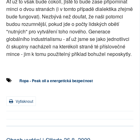
Ať už to však bude cokoli, jistě to bude zase připomínat
minci o dvou stranách (i v tomto případě dialektika zřejmě
bude fungovat). Nezbývá než doufat, že naši potomci
budou rozumnější, pokud jde o počty lidských obětí
"nutných" pro vytváření toho nového. Generace
globálního industrialismu - ať už jsme se jako jednotlivci
či skupiny nacházeli na kterékoli straně té příslovečné
mince - jim k tomu použitelný příklad bohužel neposkytly.
Ropa - Peak oil a energetická bezpečnost
Vytisknout
Obsah vydání | Středa 26.8. 2009