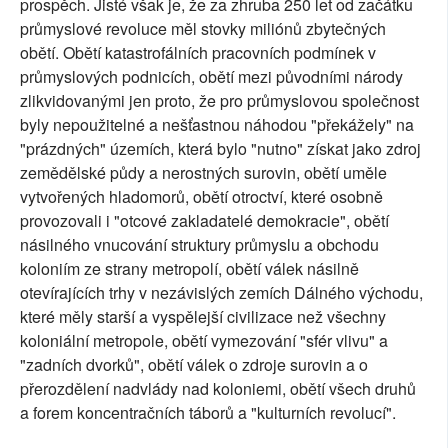
prospěch. Jisté však je, že za zhruba 250 let od začátku
průmyslové revoluce měl stovky miliónů zbytečných
obětí. Obětí katastrofálních pracovních podmínek v
průmyslových podnicích, obětí mezi původními národy
zlikvidovanými jen proto, že pro průmyslovou společnost
byly nepoužitelné a nešťastnou náhodou "překážely" na
"prázdných" územích, která bylo "nutno" získat jako zdroj
zemědělské půdy a nerostných surovin, obětí uměle
vytvořených hladomorů, obětí otroctví, které osobně
provozovali i "otcové zakladatelé demokracie", obětí
násilného vnucování struktury průmyslu a obchodu
koloniím ze strany metropolí, obětí válek násilně
otevírajících trhy v nezávislých zemích Dálného východu,
které měly starší a vyspělejší civilizace než všechny
koloniální metropole, obětí vymezování "sfér vlivu" a
"zadních dvorků", obětí válek o zdroje surovin a o
přerozdělení nadvlády nad koloniemi, obětí všech druhů
a forem koncentračních táborů a "kulturních revolucí".