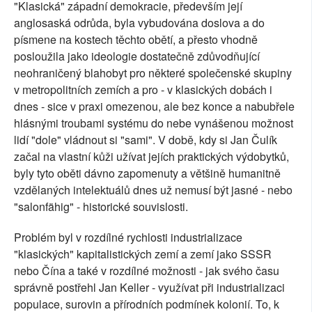
"Klasická" západní demokracie, především její
anglosaská odrůda, byla vybudována doslova a do
písmene na kostech těchto obětí, a přesto vhodně
posloužila jako ideologie dostatečně zdůvodňující
neohraničený blahobyt pro některé společenské skupiny
v metropolitních zemích a pro - v klasických dobách i
dnes - sice v praxi omezenou, ale bez konce a nabubřele
hlásnými troubami systému do nebe vynášenou možnost
lidí "dole" vládnout si "sami". V době, kdy si Jan Čulík
začal na vlastní kůži užívat jejích praktických výdobytků,
byly tyto oběti dávno zapomenuty a většině humanitně
vzdělaných intelektuálů dnes už nemusí být jasné - nebo
"salonfähig" - historické souvislosti.
Problém byl v rozdílné rychlosti industrializace
"klasických" kapitalistických zemí a zemí jako SSSR
nebo Čína a také v rozdílné možnosti - jak svého času
správně postřehl Jan Keller - využívat při industrializaci
populace, surovin a přírodních podmínek kolonií. To, k