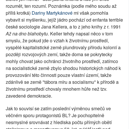
rozumět, ten rozumí. Poznámka (podle mého soudu až
příliš krotká)
Dariny Martykánové
mi však pomohla
vybavit si myšlenku, jejíž jádro pochází od enfanta terrible
české sociologie Jana Kellera, a to z jeho knihy z r. 1991
Až na dno blahobytu
. Keller tehdy napsal něco v tom
smyslu, že pokud jde o vztah k životnímu prostředí,
vyspělé kapitalistické země plundrovaly přírodu kolonií a
později rozvojových zemí, takže doma se pokrytecky
mohly chovat jako ochránci životního prostředí, zatímco
na socialistické země zbylo shodou historických náhod k
provozování této činnosti pouze vlastní území, takže
zdánlivě se země "tábora míru a socialismu" k přírodě a
životnímu prostředí chovaly mnohem hůře než tzv.
zavedené demokracie.
Jak to souvisí se zatím poslední výměnou smečů ve
věčném sporu protagonistů BL? Je pochopitelně
nesmyslné srovnávat z hlediska počtu přímých obětí