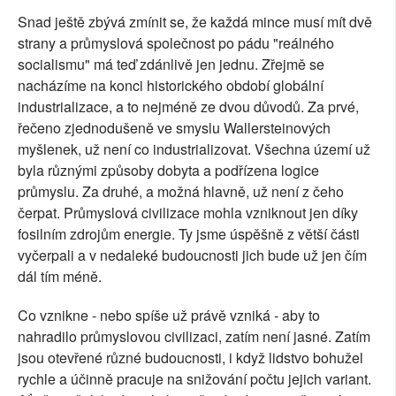
Snad ještě zbývá zmínit se, že každá mince musí mít dvě
strany a průmyslová společnost po pádu "reálného
socialismu" má teď zdánlivě jen jednu. Zřejmě se
nacházíme na konci historického období globální
industrializace, a to nejméně ze dvou důvodů. Za prvé,
řečeno zjednodušeně ve smyslu Wallersteinových
myšlenek, už není co industrializovat. Všechna území už
byla různými způsoby dobyta a podřízena logice
průmyslu. Za druhé, a možná hlavně, už není z čeho
čerpat. Průmyslová civilizace mohla vzniknout jen díky
fosilním zdrojům energie. Ty jsme úspěšně z větší části
vyčerpali a v nedaleké budoucnosti jich bude už jen čím
dál tím méně.
Co vznikne - nebo spíše už právě vzniká - aby to
nahradilo průmyslovou civilizaci, zatím není jasné. Zatím
jsou otevřené různé budoucnosti, i když lidstvo bohužel
rychle a účinně pracuje na snižování počtu jejich variant.