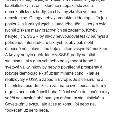
kapitalistických zemí, které se naopak jistě zcela
demokraticky rozhodly, že si ty trhy zkrátka vezmou. A
nemylme se: Gulagy nebyly produktem ideologie. Ta jen
posloužila k zakrytí jejich skutečného účelu, kterým bylo
rychlé získání masy pracovních sil zadarmo. Kdyby
nebylo jich, SSSR by nikdy nevybudoval těžký průmysl a
potřebnou infrastrukturu tak rychle, aby pak mohl
úspěšně nést hlavní tíhu boje s hitlerovským Německem.
A kdyby nebylo obětí, které v SSSR padly na oltář
stalinismu, ať v gulazích nebo na východní frontě II.
světové války, nikdy by nebylo poválečné prosperity a
rozvoje demokracie - ať už tím míníme cokoli - jak se
realizovaly v USA a západní Evropě. Je sice smutné a
historicky absurdní, že za záchranu své současné formy
organizace společnosti bohatší část světa do značné míry
vděčí nesmyslně obětovaným občanům stalinistického
Sovětskému svazu, ale ať se to komu líbí nebo ne,
"odkecat" už se to nedá.