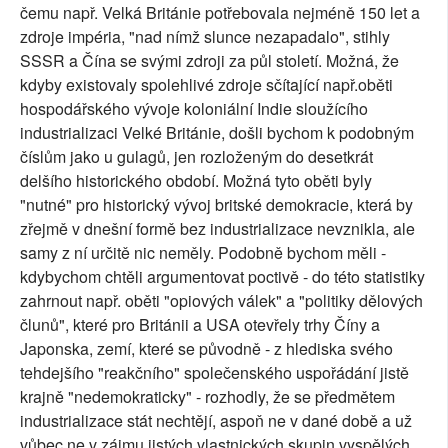
čemu např. Velká Británie potřebovala nejméně 150 let a
zdroje impéria, "nad nímž slunce nezapadalo", stihly
SSSR a Čína se svými zdroji za půl století. Možná, že
kdyby existovaly spolehlivé zdroje sčítající např.oběti
hospodářského vývoje koloniální Indie sloužícího
industrializaci Velké Británie, došli bychom k podobným
číslům jako u gulagů, jen rozloženým do desetkrát
delšího historického období. Možná tyto oběti byly
"nutné" pro historický vývoj britské demokracie, která by
zřejmě v dnešní formě bez industrializace nevznikla, ale
samy z ní určitě nic neměly. Podobně bychom měli -
kdybychom chtěli argumentovat poctivě - do této statistiky
zahrnout např. oběti "opiových válek" a "politiky dělových
člunů", které pro Británii a USA otevřely trhy Číny a
Japonska, zemí, které se původně - z hlediska svého
tehdejšího "reakčního" společenského uspořádání jistě
krajně "nedemokraticky" - rozhodly, že se předmětem
industrializace stát nechtějí, aspoň ne v dané době a už
vůbec ne v zájmu jistých vlastnických skupin vyspělých