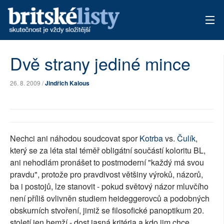
AKTUÁLNÍ VYDÁNÍ
Dvě strany jediné mince
ARCHIV
26. 8. 2009 /
Jindřich Kalous
TÉMATA
AUTOŘI
Nechci ani náhodou soudcovat spor
Kotrba
vs.
Čulík
,
PŘÍSPĚVKY NA PROVOZ
který se za léta stal téměř obligátní součástí koloritu BL,
ani nehodlám pronášet to postmoderní "každý má svou
pravdu", protože pro pravdivost většiny výroků, názorů,
ba i postojů, lze stanovit - pokud světový názor mluvčího
není příliš ovlivněn studiem heideggerovců a podobných
obskurních stvoření, jimiž se filosofické panoptikum 20.
století jen hemží - dost jasná kritéria a kdo jim chce