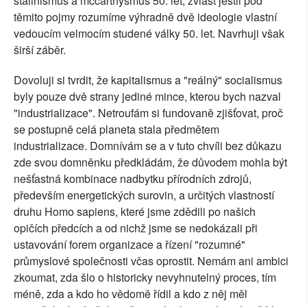
stalinismus a mccarthysmus 50. let, zvlášť jestli pod
těmito pojmy rozumíme výhradně dvě ideologie vlastní
vedoucím velmocím studené války 50. let. Navrhuji však
širší záběr.
Dovoluji si tvrdit, že kapitalismus a "reálný" socialismus
byly pouze dvě strany jediné mince, kterou bych nazval
"industrializace". Netroufám si fundovaně zjišťovat, proč
se postupně celá planeta stala předmětem
industrializace. Domnívám se a v tuto chvíli bez důkazu
zde svou domněnku předkládám, že důvodem mohla být
nešťastná kombinace nadbytku přírodních zdrojů,
především energetických surovin, a určitých vlastností
druhu Homo sapiens, které jsme zdědili po našich
opičích předcích a od nichž jsme se nedokázali při
ustavování forem organizace a řízení "rozumné"
průmyslové společnosti včas oprostit. Nemám ani ambici
zkoumat, zda šlo o historicky nevyhnutelný proces, tím
méně, zda a kdo ho vědomě řídil a kdo z něj měl