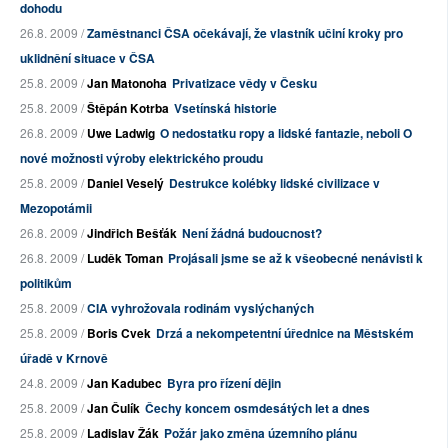
dohodu
26.8. 2009 /
Zaměstnanci ČSA očekávají, že vlastník učiní kroky pro
uklidnění situace v ČSA
25.8. 2009 /
Jan Matonoha
Privatizace vědy v Česku
25.8. 2009 /
Štěpán Kotrba
Vsetínská historie
26.8. 2009 /
Uwe Ladwig
O nedostatku ropy a lidské fantazie, neboli O
nové možnosti výroby elektrického proudu
25.8. 2009 /
Daniel Veselý
Destrukce kolébky lidské civilizace v
Mezopotámii
26.8. 2009 /
Jindřich Bešťák
Není žádná budoucnost?
26.8. 2009 /
Luděk Toman
Projásali jsme se až k všeobecné nenávisti k
politikům
25.8. 2009 /
CIA vyhrožovala rodinám vyslýchaných
25.8. 2009 /
Boris Cvek
Drzá a nekompetentní úřednice na Městském
úřadě v Krnově
24.8. 2009 /
Jan Kadubec
Byra pro řízení dějin
25.8. 2009 /
Jan Čulík
Čechy koncem osmdesátých let a dnes
25.8. 2009 /
Ladislav Žák
Požár jako změna územního plánu