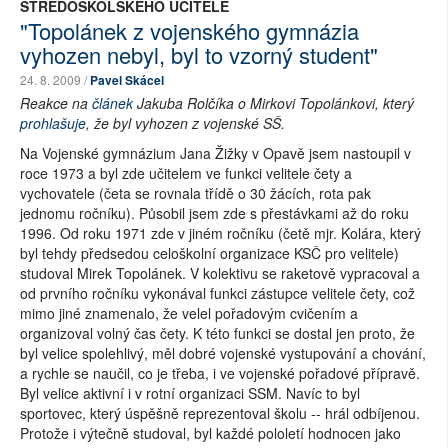
STŘEDOŠKOLSKÉHO UČITELE
"Topolánek z vojenského gymnázia
vyhozen nebyl, byl to vzorný student"
24. 8. 2009 /
Pavel Skácel
Reakce na
článek
Jakuba Rolčíka o Mirkovi Topolánkovi, který
prohlašuje
, že byl vyhozen z vojenské SŠ.
Na Vojenské gymnázium Jana Žižky v Opavě jsem nastoupil v
roce 1973 a byl zde učitelem ve funkci velitele čety a
vychovatele (četa se rovnala třídě o 30 žácích, rota pak
jednomu ročníku). Působil jsem zde s přestávkami až do roku
1996. Od roku 1971 zde v jiném ročníku (četě mjr. Kolára, který
byl tehdy předsedou celoškolní organizace KSČ pro velitele)
studoval Mirek Topolánek. V kolektivu se raketově vypracoval a
od prvního ročníku vykonával funkci zástupce velitele čety, což
mimo jiné znamenalo, že velel pořadovým cvičením a
organizoval volný čas čety. K této funkci se dostal jen proto, že
byl velice spolehlivý, měl dobré vojenské vystupování a chování,
a rychle se naučil, co je třeba, i ve vojenské pořadové přípravě.
Byl velice aktivní i v rotní organizaci SSM. Navíc to byl
sportovec, který úspěšně reprezentoval školu -- hrál odbíjenou.
Protože i výtečně studoval, byl každé pololetí hodnocen jako