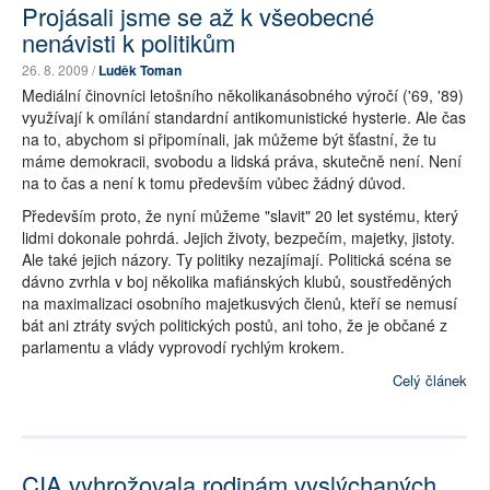
Projásali jsme se až k všeobecné
nenávisti k politikům
26. 8. 2009 /
Luděk Toman
Mediální činovníci letošního několikanásobného výročí ('69, '89)
využívají k omílání standardní antikomunistické hysterie. Ale čas
na to, abychom si připomínali, jak můžeme být šťastní, že tu
máme demokracii, svobodu a lidská práva, skutečně není. Není
na to čas a není k tomu především vůbec žádný důvod.
Především proto, že nyní můžeme "slavit" 20 let systému, který
lidmi dokonale pohrdá. Jejich životy, bezpečím, majetky, jistoty.
Ale také jejich názory. Ty politiky nezajímají. Politická scéna se
dávno zvrhla v boj několika mafiánských klubů, soustředěných
na maximalizaci osobního majetkusvých členů, kteří se nemusí
bát ani ztráty svých politických postů, ani toho, že je občané z
parlamentu a vlády vyprovodí rychlým krokem.
Celý článek
CIA vyhrožovala rodinám vyslýchaných