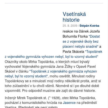
Vsetínská
historie
25. 8. 2009 /
Štěpán Kotrba
reakce na článek Jozefa
Bohumila Ftorka
"Dostat
se z vojenské školy bez
placení nebylo snadné"
a
Pavla Skácela
"Topolánek
z vojenského gymnázia vyhozen nebyl, byl to vzorný student"
Otazníky okolo Mirka Topolánka, o kterých mluví bývalý
vychovatel Vojenského gymnázia Jana Žižky v Opavě Pavel
Skácel v článku
"Topolánek z vojenského gymnázia vyhozen
nebyl, byl to vzorný student"
, mohu osvětlit. Minulost rodiny
Topolánkovy se s minulostí mojí rodiny několikrát protla, aniž si
toho zúčastnění v tu chvíli všimli. Nicméně si i po dlouhé době
vzpomněli. Pro odpověď musíme ale zajít do dávné historie.
Inženýr Mirek Topolánek st. (* 1928), otec Mirka Topolánka,
pocházel z komunistického hnízda na
Jasence
na předměstí
Vsetína. Předměstí ale není město...