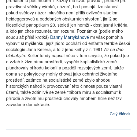
pronášet to postmoderní "každý má svou pravdu", protože pro
pravdivost většiny výroků, názorů, ba i postojů, lze stanovit -
pokud světový názor mluvčího není příliš ovlivněn studiem
heideggerovců a podobných obskurních stvoření, jimiž se
filosofické panoptikum 20. století jen hemží - dost jasná kritéria
a kdo jim chce rozumět, ten rozumí. Poznámka (podle mého
soudu až příliš krotká)
Dariny Martykánové
mi však pomohla
vybavit si myšlenku, jejíž jádro pochází od enfanta terrible české
sociologie Jana Kellera, a to z jeho knihy z r. 1991
Až na dno
blahobytu
. Keller tehdy napsal něco v tom smyslu, že pokud jde
o vztah k životnímu prostředí, vyspělé kapitalistické země
plundrovaly přírodu kolonií a později rozvojových zemí, takže
doma se pokrytecky mohly chovat jako ochránci životního
prostředí, zatímco na socialistické země zbylo shodou
historických náhod k provozování této činnosti pouze vlastní
území, takže zdánlivě se země "tábora míru a socialismu" k
přírodě a životnímu prostředí chovaly mnohem hůře než tzv.
zavedené demokracie.
Celý článek