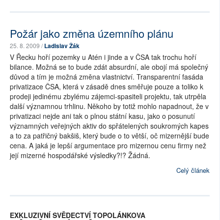
Požár jako změna územního plánu
25. 8. 2009 /
Ladislav Žák
V Řecku hoří pozemky u Atén i jinde a v ČSA tak trochu hoří
bilance. Možná se to bude zdát absurdní, ale obojí má společný
důvod a tím je možná změna vlastnictví. Transparentní fasáda
privatizace ČSA, která v zásadě dnes směřuje pouze a toliko k
prodeji jedinému zbylému zájemci-spasiteli projektu, tak utrpěla
další významnou trhlinu. Někoho by totiž mohlo napadnout, že v
privatizaci nejde ani tak o plnou státní kasu, jako o posunutí
významných veřejných aktiv do spřátelených soukromých kapes
a to za patřičný bakšiš, který bude o to větší, oč mizernější bude
cena. A jaká je lepší argumentace pro mizernou cenu firmy než
její mizerné hospodářské výsledky?!? Žádná.
Celý článek
EXKLUZIVNÍ SVĚDECTVÍ TOPOLÁNKOVA