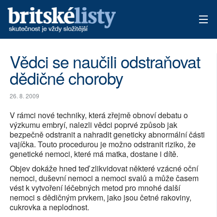
AKTUÁLNÍ VYDÁNÍ
Vědci se naučili odstraňovat
dědičné choroby
ARCHIV
TÉMATA
26. 8. 2009
V rámci nové techniky, která zřejmě obnoví debatu o
AUTOŘI
výzkumu embryí, nalezli vědci poprvé způsob jak
bezpečně odstranit a nahradit geneticky abnormální části
PŘÍSPĚVKY NA PROVOZ
vajíčka. Touto procedurou je možno odstranit riziko, že
genetické nemoci, které má matka, dostane i dítě.
Objev dokáže hned teď zlikvidovat některé vzácné oční
nemoci, duševní nemoci a nemoci svalů a může časem
vést k vytvoření léčebných metod pro mnohé další
nemoci s dědičným prvkem, jako jsou četné rakoviny,
cukrovka a neplodnost.