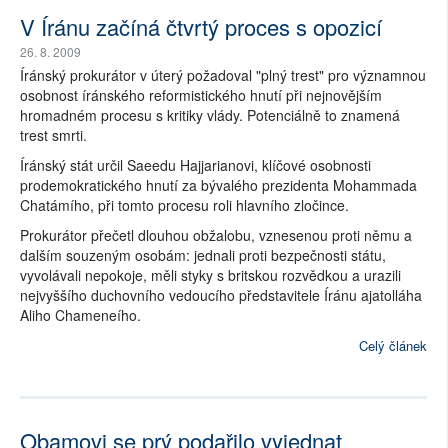
V Íránu začíná čtvrtý proces s opozicí
26. 8. 2009
Íránský prokurátor v úterý požadoval "plný trest" pro významnou
osobnost íránského reformistického hnutí při nejnovějším
hromadném procesu s kritiky vlády. Potenciálně to znamená
trest smrti.
Íránský stát určil Saeedu Hajjarianovi, klíčové osobnosti
prodemokratického hnutí za bývalého prezidenta Mohammada
Chatámího, při tomto procesu roli hlavního zločince.
Prokurátor přečetl dlouhou obžalobu, vznesenou proti němu a
dalším souzeným osobám: jednali proti bezpečnosti státu,
vyvolávali nepokoje, měli styky s britskou rozvědkou a urazili
nejvyššího duchovního vedoucího představitele Íránu ajatolláha
Aliho Chameneího.
Celý článek
Obamovi se prý podařilo vyjednat