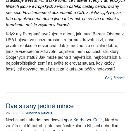
praktikuje trest smrti, a také toho, že násilné scény v amerických
filmech jsou v evropských zemích daleko častěji cenzurovány
než sex. Povšimněme si dokumentů o CIA, z nichž vyplývá, že
tato organizace má úplně jinou toleranci, co se týče mučení a
terorismu, než je zvykem v Evropě.
Když my Evropané uvažujeme o tom, jak musí Barack Obama v
USA bojovat ve snaze prosadit reformu zdravotnictví, naše
prvotní reakce je nevěřícná. Jak je možné, že sociální dobro,
jímž je všeobecné zdravotní pojištění, není součástí struktury
Spojených států? Jak může jedna z největších, nejbohatších a
nejpokročilejších zemí na světě tolerovat situaci, kdy každý
šestý její obyvatel musí platit za lékařskou péči v hotovosti?
Celý článek
Dvě strany jediné mince
26. 8. 2009 /
Jindřich Kalous
Nechci ani náhodou soudcovat spor
Kotrba
vs.
Čulík
, který se
za léta stal téměř obligátní součástí koloritu BL, ani nehodlám