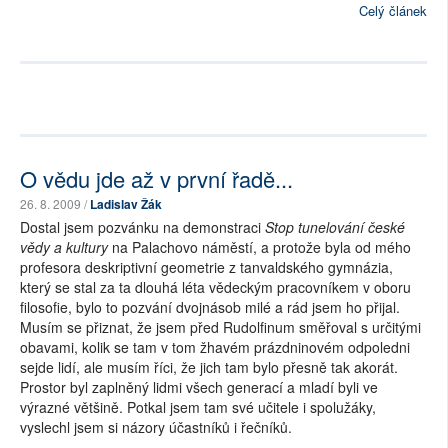
Celý článek
O vědu jde až v první řadě...
26. 8. 2009 /
Ladislav Žák
Dostal jsem pozvánku na demonstraci
Stop tunelování české
vědy a kultury
na Palachovo náměstí, a protože byla od mého
profesora deskriptivní geometrie z tanvaldského gymnázia,
který se stal za ta dlouhá léta vědeckým pracovníkem v oboru
filosofie, bylo to pozvání dvojnásob milé a rád jsem ho přijal.
Musím se přiznat, že jsem před Rudolfinum směřoval s určitými
obavami, kolik se tam v tom žhavém prázdninovém odpoledni
sejde lidí, ale musím říci, že jich tam bylo přesně tak akorát.
Prostor byl zaplněný lidmi všech generací a mladí byli ve
výrazné většině. Potkal jsem tam své učitele i spolužáky,
vyslechl jsem si názory účastníků i řečníků.