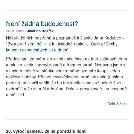
Není žádná budoucnost?
26. 8. 2009 /
Jindřich Bešťák
Několik letních postřehů a poznámek k článku Jana Kadubce -
"Byra pro řízení dějin"
a k následné reakci J. Čulíka
"Čechy
koncem osmdesátých let a dnes"
.
Předesílám, že mám jen velmi málo času na toto zajímavé téma
a tak jen zcela improvizovaně a fragmentárně. Nedávno jsem si
v našem městě ve stánku soukromého uzenáře koupil jednu
nožičku klobásy. Při mém vysvětlování, proč tak málo (nešlo o
peníze), mi stačil sdělit, že ho ten kapitalismus už pěkně štve
(jadrněji) a že se měl dřív lépe. Dělal v provozovně, na hospodě
a měl klid.
Celý článek
20. výročí sametu: 20 let pohrdání lidmi