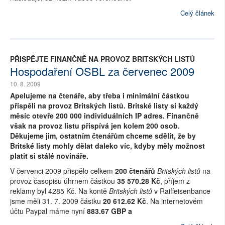
Celý článek
PŘISPĚJTE FINANČNĚ NA PROVOZ BRITSKÝCH LISTŮ
Hospodaření OSBL za červenec 2009
10. 8. 2009
Apelujeme na čtenáře, aby třeba i minimální částkou
přispěli na provoz Britských listů. Britské listy si každý
měsíc otevře 200 000 individuálních IP adres. Finančně
však na provoz listu přispívá jen kolem 200 osob.
Děkujeme jim, ostatním čtenářům chceme sdělit, že by
Britské listy mohly dělat daleko víc, kdyby měly možnost
platit si stálé novináře.
V červenci 2009 přispělo celkem
200 čtenářů
Britských listů
na
provoz časopisu úhrnem částkou
35 570.28 Kč
, příjem z
reklamy byl 4285 Kč. Na kontě
Britských listů
v Raiffeisenbance
jsme měli 31. 7. 2009 částku
20 612.62 Kč
. Na internetovém
účtu Paypal máme nyní
883.67 GBP a