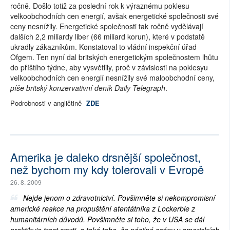
ročně. Došlo totiž za poslední rok k výraznému poklesu
velkoobchodních cen energií, avšak energetické společnosti své
ceny nesnížily. Energetické společnosti tak ročně vydělávají
dalších 2,2 miliardy liber (66 miliard korun), které v podstatě
ukradly zákazníkům. Konstatoval to vládní inspekční úřad
Ofgem. Ten nyní dal britských energetickým společnostem lhůtu
do příštího týdne, aby vysvětlily, proč v závislosti na poklesyu
velkoobchodních cen energií nesnížily své maloobchodní ceny,
píše britský konzervativní deník Daily Telegraph
.
Podrobnosti v angličtině
ZDE
Amerika je daleko drsnější společnost,
než bychom my kdy tolerovali v Evropě
26. 8. 2009
Nejde jenom o zdravotnictví. Povšimněte si nekompromisní
americké reakce na propuštění atentátníka z Lockerbie z
humanitárních důvodů. Povšimněte si toho, že v USA se dál