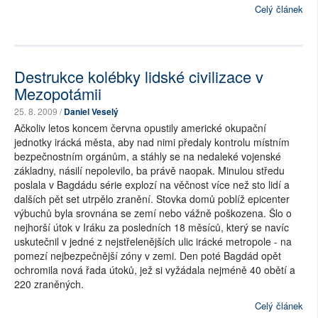
Celý článek
Destrukce kolébky lidské civilizace v
Mezopotámii
25. 8. 2009 /
Daniel Veselý
Ačkoliv letos koncem června opustily americké okupační
jednotky irácká města, aby nad nimi předaly kontrolu místním
bezpečnostním orgánům, a stáhly se na nedaleké vojenské
základny, násilí nepolevilo, ba právě naopak. Minulou středu
poslala v Bagdádu série explozí na věčnost více než sto lidí a
dalších pět set utrpělo zranění. Stovka domů poblíž epicenter
výbuchů byla srovnána se zemí nebo vážně poškozena. Šlo o
nejhorší útok v Iráku za posledních 18 měsíců, který se navíc
uskutečnil v jedné z nejstřelenějších ulic irácké metropole - na
pomezí nejbezpečnější zóny v zemi. Den poté Bagdád opět
ochromila nová řada útoků, jež si vyžádala nejméně 40 obětí a
220 zraněných.
Celý článek