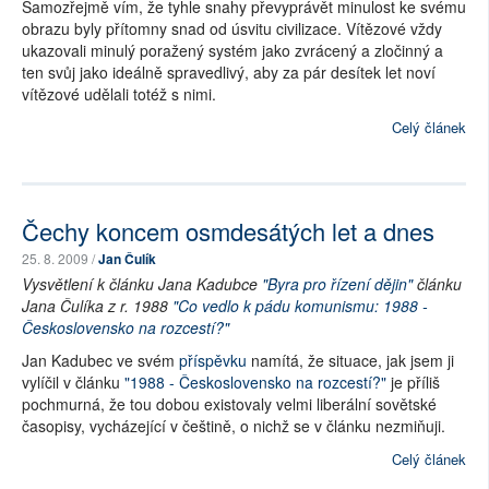
Samozřejmě vím, že tyhle snahy převyprávět minulost ke svému
obrazu byly přítomny snad od úsvitu civilizace. Vítězové vždy
ukazovali minulý poražený systém jako zvrácený a zločinný a
ten svůj jako ideálně spravedlivý, aby za pár desítek let noví
vítězové udělali totéž s nimi.
Celý článek
Čechy koncem osmdesátých let a dnes
25. 8. 2009 /
Jan Čulík
Vysvětlení k článku Jana Kadubce
"Byra pro řízení dějin"
článku
Jana Čulíka z r. 1988
"Co vedlo k pádu komunismu: 1988 -
Československo na rozcestí?"
Jan Kadubec ve svém
příspěvku
namítá, že situace, jak jsem ji
vylíčil v článku
"1988 - Československo na rozcestí?"
je příliš
pochmurná, že tou dobou existovaly velmi liberální sovětské
časopisy, vycházející v češtině, o nichž se v článku nezmiňuji.
Celý článek