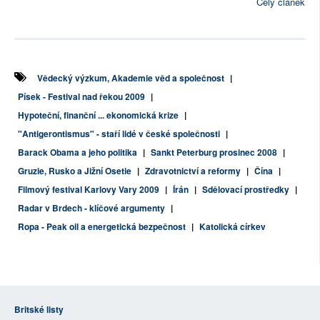
Celý článek
Vědecký výzkum, Akademie věd a společnost
|
Písek - Festival nad řekou 2009
|
Hypoteční, finanční ... ekonomická krize
|
"Antigerontismus" - staří lidé v české společnosti
|
Barack Obama a jeho politika
|
Sankt Peterburg prosinec 2008
|
Gruzie, Rusko a Jižní Osetie
|
Zdravotnictví a reformy
|
Čína
|
Filmový festival Karlovy Vary 2009
|
Írán
|
Sdělovací prostředky
|
Radar v Brdech - klíčové argumenty
|
Ropa - Peak oil a energetická bezpečnost
|
Katolická církev
Britské listy