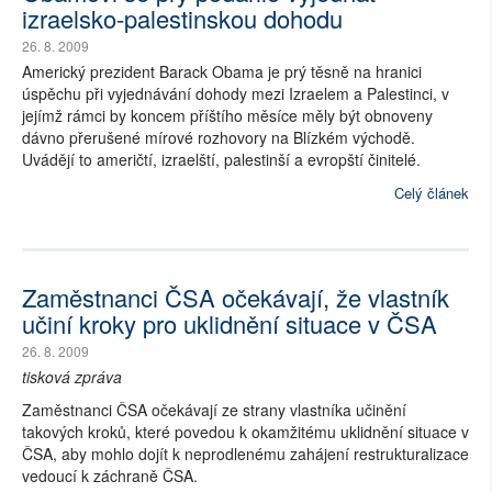
izraelsko-palestinskou dohodu
26. 8. 2009
Americký prezident Barack Obama je prý těsně na hranici
úspěchu při vyjednávání dohody mezi Izraelem a Palestinci, v
jejímž rámci by koncem příštího měsíce měly být obnoveny
dávno přerušené mírové rozhovory na Blízkém východě.
Uvádějí to američtí, izraelští, palestinší a evropští činitelé.
Celý článek
Zaměstnanci ČSA očekávají, že vlastník
učiní kroky pro uklidnění situace v ČSA
26. 8. 2009
tisková zpráva
Zaměstnanci ČSA očekávají ze strany vlastníka učinění
takových kroků, které povedou k okamžitému uklidnění situace v
ČSA, aby mohlo dojít k neprodlenému zahájení restrukturalizace
vedoucí k záchraně ČSA.