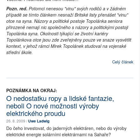
Pozn. red.
Potomci nenesou "vinu" svých rodičů a v žádném
případě se tímto článkem nesnaží Britské listy přenášet "vinu"
otce na syna. Názory a politické postoje Topolánka seniora
přirozeně nemají nic společného s názory a politickými postoji
Topolánka syna. Okolnosti týkající se životní kariéry
Topolánkova otce jsou zde zveřejněny pouze ve snaze vysvětlit
kontext, v jehož rámci Mirek Topolánek studoval na vojenské
střední škole.
Celý článek
POZNÁMKA NA OKRAJ:
O nedostatku ropy a lidské fantazie,
neboli O nové možnosti výroby
elektrického proudu
26. 8. 2009 /
Uwe Ladwig
Do čeho investovat, do jaderných elektráren, nebo do výroby
elektrické energie solárními elektrárnami na Sahaře?