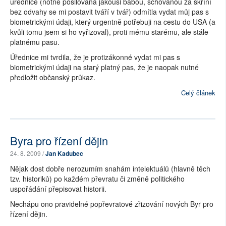
úřednice (notně posilovaná jakousi babou, schovanou za skříní
bez odvahy se mi postavit tváří v tvář) odmítla vydat můj pas s
biometrickými údaji, který urgentně potřebuji na cestu do USA (a
kvůli tomu jsem si ho vyřizoval), proti mému starému, ale stále
platnému pasu.
Úřednice mi tvrdila, že je protizákonné vydat mi pas s
biometrickými údaji na starý platný pas, že je naopak nutné
předložit občanský průkaz.
Celý článek
Byra pro řízení dějin
24. 8. 2009 /
Jan Kadubec
Nějak dost dobře nerozumím snahám intelektuálů (hlavně těch
tzv. historiků) po každém převratu či změně politického
uspořádání přepisovat historii.
Nechápu ono pravidelné popřevratové zřizování nových Byr pro
řízení dějin.