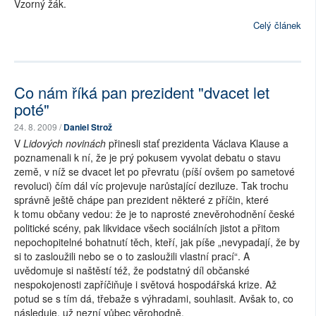
Vzorný žák.
Celý článek
Co nám říká pan prezident "dvacet let
poté"
24. 8. 2009 /
Daniel Strož
V
Lidových novinách
přinesli stať prezidenta Václava Klause a
poznamenali k ní, že je prý pokusem vyvolat debatu o stavu
země, v níž se dvacet let po převratu (píší ovšem po sametové
revoluci) čím dál víc projevuje narůstající deziluze. Tak trochu
správně ještě chápe pan prezident některé z příčin, které
k tomu občany vedou: že je to naprosté znevěrohodnění české
politické scény, pak likvidace všech sociálních jistot a přitom
nepochopitelné bohatnutí těch, kteří, jak píše „nevypadají, že by
si to zasloužili nebo se o to zasloužili vlastní prací“. A
uvědomuje si naštěstí též, že podstatný díl občanské
nespokojenosti zapříčiňuje i světová hospodářská krize. Až
potud se s tím dá, třebaže s výhradami, souhlasit. Avšak to, co
následuje, už nezní vůbec věrohodně.