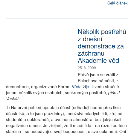
Celý článek
Několik postřehů
z dnešní
demonstrace za
záchranu
Akademie věd
25. 8. 2009
Právě jsem se vrátil z
Palachova náměstí, z
demontrace, organizované Fórem
Věda žije
. Uvedu stručně
jenom několik svých osobních, soukromých postřehů,
píše J.
Vackář:
1) Na první pohled upoutala účast (odhaduji hodně přes tisíc
účastníků, a to jsou prázdniny), množství mladých lidí, zřejmě
studentů a doktorandů, a uvolněná atmosféra, bez jakýchkoli
negativních emocí. Je zřejmé, že ti mladí lidé - na rozdíl od těch
starších - se neobávají o svoji budoucnost, o své uplatnění. Oni