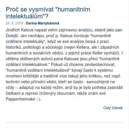
Proč se vysmívat "humanitním
intelektuálům"?
26. 8. 2009 /
Darina Martykánová
Jindřich Kalous napsal velmi zajímavou
analýzu
, stejně jako
pan
Dolejší
. Jen nechápu, proč p. Kalous ironizuje "humanitně
vzdělané intelektuály", když ve své analýze čerpá z prací
historiků, politologů a sociologů (nejen Kellera, ale i západních
humanitních a sociálních vědců, z jejichž práce Keller vychází). I
většina oblíbených autorů pana Kalouse jsou přeci "humanitně
vzdělaní intelektuálové." Pokud už chceme zevšeobecňovat,
"humanitně vzdělaní intelektuálové" bývají často k systému
mnohem kritičtější a tradičně více riskují jeho kritikou, než např.
technici nebo přírodní vědci, kteří se často - samozřejmě ne
vždy -- adaptují na každý režim, aniž by je bylo potřeba zastrašit
čistkami a represí (inženýry zkoumám, takže znám své
Pappenheimské :-).
Celý článek