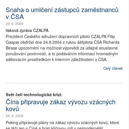
Snaha o umlčení zástupců zaměstnanců
v ČSA
26. 8. 2009
tisková zpráva CZALPA
Prezident Českého sdružení dopravních pilotů CZALPA Filip
Gaspar obdržel dne 24.8.2004 z rukou šéfpilota ČSA Richarda
Birase upozornění na možnost výpovědi za údajné soustavné
porušování povinností, a to podáváním informací hromadným
sdělovacím prostředkům k interním záležitostem v ČSA.
Celý článek
Svět čelí technologické krizi:
Čína připravuje zákaz vývozu vzácných
kovů
26. 8. 2009
Peking připravuje plány na zákaz vývozu vzácných kovů, které
se těží jen v Číně a hrají klíčovou roli v nejmodernější