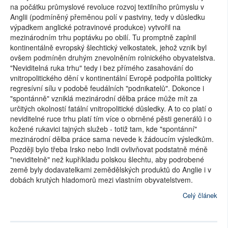
na počátku průmyslové revoluce rozvoj textilního průmyslu v
Anglii (podmíněný přeměnou polí v pastviny, tedy v důsledku
výpadkem anglické potravinové produkce) vytvořil na
mezinárodním trhu poptávku po obilí. Tu promptně zaplnil
kontinentálně evropský šlechtický velkostatek, jehož vznik byl
ovšem podmíněn druhým znevolněním rolnického obyvatelstva.
"Neviditelná ruka trhu" tedy i bez přímého zasahování do
vnitropolitického dění v kontinentální Evropě podpořila politicky
regresívní sílu v podobě feudálních "podnikatelů". Dokonce i
"spontánně" vzniklá mezinárodní dělba práce může mít za
určitých okolností fatální vnitropolitické důsledky. A to co platí o
neviditelné ruce trhu platí tím více o obrněné pěsti generálů i o
kožené rukavici tajných služeb - totiž tam, kde "spontánní"
mezinárodní dělba práce sama nevede k žádoucím výsledkům.
Později bylo třeba Irsko nebo Indii ovlivňovat podstatně méně
"neviditelně" než kupříkladu polskou šlechtu, aby podrobené
země byly dodavatelkami zemědělských produktů do Anglie i v
dobách krutých hladomorů mezi vlastním obyvatelstvem.
Celý článek