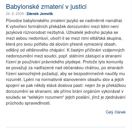
Babylonské zmatení v justici
26. 8. 2009 /
Zdeněk Jemelík
Původce babylonského zmatení jazyků se nadměrně namáhal.
K vytvoření formálních překážek dorozumění mezi lidmi není
jazyková různorodost nezbytná. Uživatelé jednoho jazyka se
mezi sebou nedomluví, utvoří-li se mezi nimi elitářská skupina,
která pro svou potřebu dá slovům přesně vymezený obsah,
odlišný od většinového chápání. K častým příčinám vzájemných
nedorozumění mezi soudci, popř. státními zástupci a stranami
řízení je používání právnického ptydepe. Protože tyto komunity
se považují za nadřazené nad občanskou chátrou, po stranách
řízení samozřejmě požadují, aby se bezpodmínečně naučily mu
rozumět. Lpění na normativně stanoveném obsahu slov a jejich
spojení se pak někdy stává doslova pastí: nejen že je překážkou
dorozumění se stranami, ale přímo brání orgánům vykonávat v
souladu se "selským rozumem" jejich poslání, jímž je zjednávání
průchodu spravedlnosti.
Celý článek