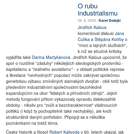
O rubu
industrialismu
26. 8. 2009 /
Karel Dolejší
Jindřich Kalous
komentoval diskusi
Jana
Čulíka
a
Štěpána Kotrby
o
"moci a tajných službách",
k níž se stručně kriticky
vyjádřila také
Darina Martykánová
. Jindřich Kalous upozornil, že
spor o rozdílné "zásluhy" někdejších ideologických protivníků -
kapitalismu
a
"reálného socialismu"
- v oblasti politické represe
a likvidace "nevhodných" populací může zakrývat společnou
genetickou výbavu zmíněných siamských dvojčat - obě totiž byla
především industriálními společnostmi bezohledně
expandujícími na úkor "lidských a přírodních zdrojů". Jejich
metody fungování přitom vykazovaly opravdu dalekosáhlé
obdoby - nikoliv pro "zvůli a bezcharakternost" vládnoucích
politiků (i když ty pochopitelně také nechyběly), ale kvůli
strukturálně daným potřebám. Připojuji se s několika
poznámkami na totéž téma.
Český historik a filosof
Robert Kalivoda
v 60. letech ukázal, jak