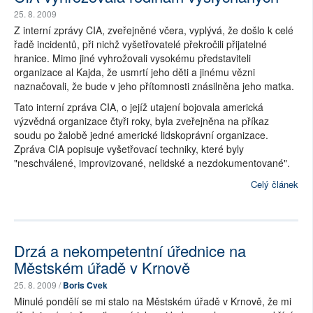
25. 8. 2009
Z interní zprávy CIA, zveřejněné včera, vyplývá, že došlo k celé
řadě incidentů, při nichž vyšetřovatelé překročili přijatelné
hranice. Mimo jiné vyhrožovali vysokému představiteli
organizace al Kajda, že usmrtí jeho děti a jinému vězni
naznačovali, že bude v jeho přítomnosti znásilněna jeho matka.
Tato interní zpráva CIA, o jejíž utajení bojovala americká
výzvědná organizace čtyři roky, byla zveřejněna na příkaz
soudu po žalobě jedné americké lidskoprávní organizace.
Zpráva CIA popisuje vyšetřovací techniky, které byly
"neschválené, improvizované, nelidské a nezdokumentované".
Celý článek
Drzá a nekompetentní úřednice na
Městském úřadě v Krnově
25. 8. 2009 /
Boris Cvek
Minulé pondělí se mi stalo na Městském úřadě v Krnově, že mi