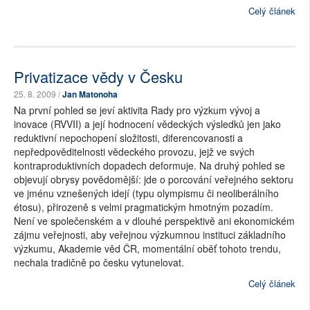
Celý článek
Privatizace vědy v Česku
25. 8. 2009 /
Jan Matonoha
Na první pohled se jeví aktivita Rady pro výzkum vývoj a
inovace (RVVII) a její hodnocení vědeckých výsledků jen jako
reduktivní nepochopení složitosti, diferencovanosti a
nepředpověditelnosti vědeckého provozu, jejž ve svých
kontraproduktivních dopadech deformuje. Na druhý pohled se
objevují obrysy povědomější: jde o porcování veřejného sektoru
ve jménu vznešených idejí (typu olympismu či neoliberálního
étosu), přirozeně s velmi pragmatickým hmotným pozadím.
Není ve společenském a v dlouhé perspektivě ani ekonomickém
zájmu veřejnosti, aby veřejnou výzkumnou instituci základního
výzkumu, Akademie věd ČR, momentální oběť tohoto trendu,
nechala tradičně po česku vytunelovat.
Celý článek