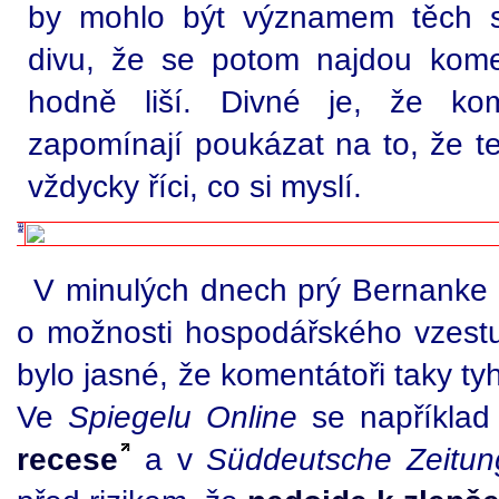
by mohlo být významem těch sl
divu, že se potom najdou kome
hodně liší. Divné je, že kom
zapomínají poukázat na to, že t
vždycky říci, co si myslí.
V minulých dnech prý Bernanke h
o možnosti hospodářského vzest
bylo jasné, že komentátoři taky tyh
Ve
Spiegelu Online
se například
recese
a v
Süddeutsche Zeitun