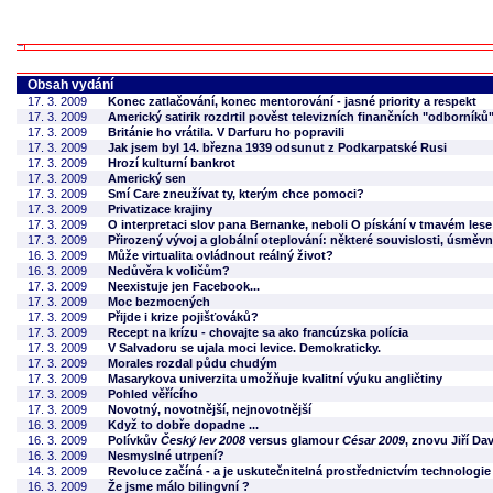
Obsah vydání
17. 3. 2009
Konec zatlačování, konec mentorování - jasné priority a respekt
17. 3. 2009
Americký satirik rozdrtil pověst televizních finančních "odborníků
17. 3. 2009
Británie ho vrátila. V Darfuru ho popravili
17. 3. 2009
Jak jsem byl 14. března 1939 odsunut z Podkarpatské Rusi
17. 3. 2009
Hrozí kulturní bankrot
17. 3. 2009
Americký sen
17. 3. 2009
Smí Care zneužívat ty, kterým chce pomoci?
17. 3. 2009
Privatizace krajiny
17. 3. 2009
O interpretaci slov pana Bernanke, neboli O pískání v tmavém lese
17. 3. 2009
Přirozený vývoj a globální oteplování: některé souvislosti, úsměvn
16. 3. 2009
Může virtualita ovládnout reálný život?
16. 3. 2009
Nedůvěra k voličům?
17. 3. 2009
Neexistuje jen Facebook...
17. 3. 2009
Moc bezmocných
17. 3. 2009
Přijde i krize pojišťováků?
17. 3. 2009
Recept na krízu - chovajte sa ako francúzska polícia
17. 3. 2009
V Salvadoru se ujala moci levice. Demokraticky.
17. 3. 2009
Morales rozdal půdu chudým
17. 3. 2009
Masarykova univerzita umožňuje kvalitní výuku angličtiny
17. 3. 2009
Pohled věřícího
17. 3. 2009
Novotný, novotnější, nejnovotnější
16. 3. 2009
Když to dobře dopadne ...
16. 3. 2009
Polívkův
Český lev 2008
versus glamour
César 2009
, znovu Jiří Da
16. 3. 2009
Nesmyslné utrpení?
14. 3. 2009
Revoluce začíná - a je uskutečnitelná prostřednictvím technologie
16. 3. 2009
Že jsme málo bilingvní ?