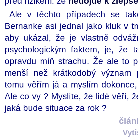
před rizikem, že
nedojde k zlepš
Ale v těchto případech se ta
Bernanke asi jednal jako kluk v t
aby ukázal, že je vlastně odvá
psychologickým faktem, je, že 
opravdu míň strachu. Že ale to
menší než krátkodobý význam p
tomu věřím já a myslím dokonce, 
Ale co vy ? Myslíte, že lidé věří,
jaká bude situace za rok ?
člán
Vyt