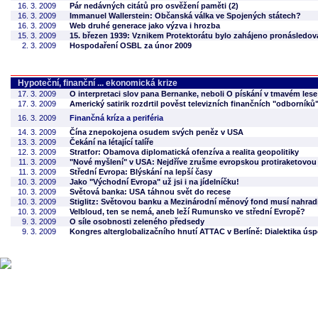
16. 3. 2009
Pár nedávných citátů pro osvěžení paměti (2)
16. 3. 2009
Immanuel Wallerstein: Občanská válka ve Spojených státech?
16. 3. 2009
Web druhé generace jako výzva i hrozba
15. 3. 2009
15. březen 1939: Vznikem Protektorátu bylo zahájeno pronásledov
2. 3. 2009
Hospodaření OSBL za únor 2009
Hypoteční, finanční ... ekonomická krize
17. 3. 2009
O interpretaci slov pana Bernanke, neboli O pískání v tmavém lese
17. 3. 2009
Americký satirik rozdrtil pověst televizních finančních "odborníků
16. 3. 2009
Finančná kríza a periféria
14. 3. 2009
Čína znepokojena osudem svých peněz v USA
13. 3. 2009
Čekání na létající talíře
12. 3. 2009
Stratfor: Obamova diplomatická ofenzíva a realita geopolitiky
11. 3. 2009
"Nové myšlení" v USA: Nejdříve zrušme evropskou protiraketovou
11. 3. 2009
Střední Evropa: Blýskání na lepší časy
10. 3. 2009
Jako "Východní Evropa" už jsi i na jídelníčku!
10. 3. 2009
Světová banka: USA táhnou svět do recese
10. 3. 2009
Stiglitz: Světovou banku a Mezinárodní měnový fond musí nahrad
10. 3. 2009
Velbloud, ten se nemá, aneb leží Rumunsko ve střední Evropě?
9. 3. 2009
O síle osobnosti zeleného předsedy
9. 3. 2009
Kongres alterglobalizačního hnutí ATTAC v Berlíně: Dialektika ús