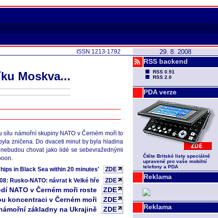
ISSN 1213-1792
29. 8. 2008
RSS backend
RSS 0.91
íku Moskva...
RSS 2.0
PDA verze
vou sílu námořní skupiny NATO v Černém moři to
 byla zničena. Do dvaceti minut by byla hladina
e nebudou chovat jako lidé se sebevražednými
Čtěte Britské listy speciálně
poon.
upravené pro vaše mobilní
telefony a PDA
hips in Black Sea within 20 minutes'
ZDE
Reklama
008: Rusko-NATO: návrat k Velké hře
ZDE
 lodí NATO v Černém moři roste
ZDE
kou koncentraci v Černém moři
ZDE
Reklama
 námořní základny na Ukrajině
ZDE