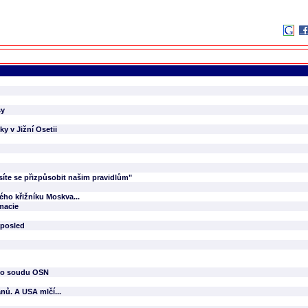
sy
y v Jižní Osetii
usíte se přizpůsobit našim pravidlům"
vého křižníku Moskva...
omacie
aposled
kého soudu OSN
nů. A USA mlčí...