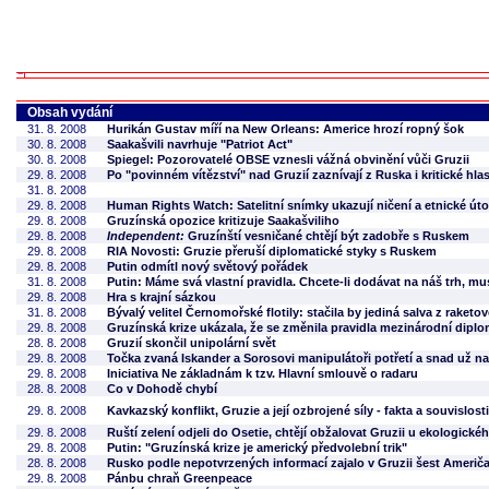
Obsah vydání
31. 8. 2008
Hurikán Gustav míří na New Orleans: Americe hrozí ropný šok
30. 8. 2008
Saakašvili navrhuje "Patriot Act"
30. 8. 2008
Spiegel: Pozorovatelé OBSE vznesli vážná obvinění vůči Gruzii
29. 8. 2008
Po "povinném vítězství" nad Gruzií zaznívají z Ruska i kritické hla
31. 8. 2008
29. 8. 2008
Human Rights Watch: Satelitní snímky ukazují ničení a etnické útok
29. 8. 2008
Gruzínská opozice kritizuje Saakašviliho
29. 8. 2008
Independent:
Gruzínští vesničané chtějí být zadobře s Ruskem
29. 8. 2008
RIA Novosti: Gruzie přeruší diplomatické styky s Ruskem
29. 8. 2008
Putin odmítl nový světový pořádek
31. 8. 2008
Putin: Máme svá vlastní pravidla. Chcete-li dodávat na náš trh, m
29. 8. 2008
Hra s krajní sázkou
31. 8. 2008
Bývalý velitel Černomořské flotily: stačila by jediná salva z raketo
29. 8. 2008
Gruzínská krize ukázala, že se změnila pravidla mezinárodní dipl
28. 8. 2008
Gruzií skončil unipolární svět
29. 8. 2008
Točka zvaná Iskander a Sorosovi manipulátoři potřetí a snad už n
29. 8. 2008
Iniciativa Ne základnám k tzv. Hlavní smlouvě o radaru
28. 8. 2008
Co v Dohodě chybí
29. 8. 2008
Kavkazský konflikt, Gruzie a její ozbrojené síly - fakta a souvislosti
29. 8. 2008
Ruští zelení odjeli do Osetie, chtějí obžalovat Gruzii u ekologic
29. 8. 2008
Putin: "Gruzínská krize je americký předvolební trik"
28. 8. 2008
Rusko podle nepotvrzených informací zajalo v Gruzii šest Američa
29. 8. 2008
Pánbu chraň Greenpeace