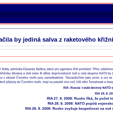
tačila by jediná salva z raketového křižn
flotily, admirála Eduarda Baltina, který pro agenturu RIA prohlásil: "Přes zdánli
ého křižníku Moskva a dvě nebo tři střely doprovodných lodí a celá skupina NATO by
ska v oblasti Černého moře jsou zanedbatelné. "Nezaútočíme jako první, a oni s
které připluly do Černého moře, mají na palubě více než 100 střel Tomahawk a Har
RIA: Russia 'could destroy NATO s
RIA 29. 8. 2
RIA 27. 8. 2008: Rusko říká, že počet
RIA 28. 8. 2008: NATO popírá vojens
RIA 28. 8. 2008: Rusko zvyšuje bezpečnost na své