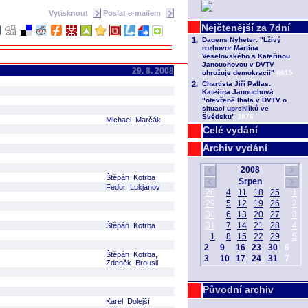
Vytisknout
Poslat e-mailem
29. 8. 2008
Michael Marčák
Celé vydání
Archiv vydání
Štěpán Kotrba
Fedor Lukjanov
Štěpán Kotrba
Štěpán Kotrba,
Zdeněk Brousil
Původní archiv
Karel Dolejší