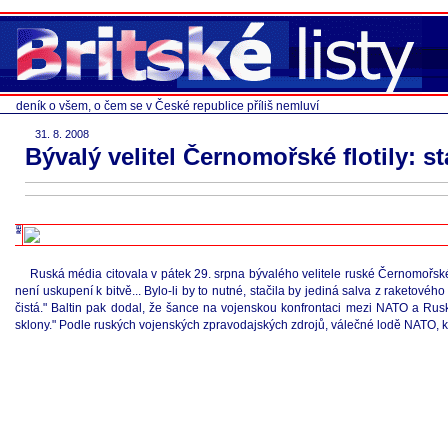
deník o všem, o čem se v České republice příliš nemluví
31. 8. 2008
Bývalý velitel Černomořské flotily: s
Ruská média citovala v pátek 29. srpna bývalého velitele ruské Černomořské 
není uskupení k bitvě... Bylo-li by to nutné, stačila by jediná salva z raketov
čistá." Baltin pak dodal, že šance na vojenskou konfrontaci mezi NATO a Ru
sklony." Podle ruských vojenských zpravodajských zdrojů, válečné lodě NATO, 