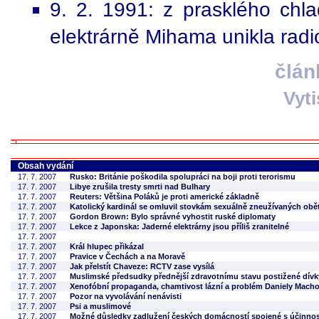
9. 2. 1991: z prasklého chla
elektrárně Mihama unikla radi
člán
Vyt
Obsah vydání
17. 7. 2007
Rusko: Británie poškodila spolupráci na boji proti terorismu
17. 7. 2007
Libye zrušila tresty smrti nad Bulhary
17. 7. 2007
Reuters: Většina Poláků je proti americké základně
17. 7. 2007
Katolický kardinál se omluvil stovkám sexuálně zneužívaných obět
17. 7. 2007
Gordon Brown: Bylo správné vyhostit ruské diplomaty
17. 7. 2007
Lekce z Japonska: Jaderné elektrárny jsou příliš zranitelné
17. 7. 2007
17. 7. 2007
Král hlupec přikázal
17. 7. 2007
Pravice v Čechách a na Moravě
17. 7. 2007
Jak přelstít Chaveze: RCTV zase vysílá
17. 7. 2007
Muslimské předsudky přednější zdravotnímu stavu postižené dívk
17. 7. 2007
Xenofóbní propaganda, chamtivost lázní a problém Daniely Mach
17. 7. 2007
Pozor na vyvolávání nenávisti
17. 7. 2007
Psi a muslimové
17. 7. 2007
Možné důsledky zadlužení českých domácností spojené s účinností