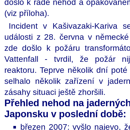
došlo k řadě nehod a opakovanému
(viz příloha).
Incident v Kašivazaki-Kariva
události z 28. června v německé
zde došlo k požáru transformáto
Vattenfall - tvrdil, že požár ni
reaktoru. Teprve několik dní poté
selhalo několik zařízení v jader
zásahy situaci ještě zhoršili.
Přehled nehod na jaderných
Japonsku v poslední době:
březen 2007: vyšlo najevo, ž