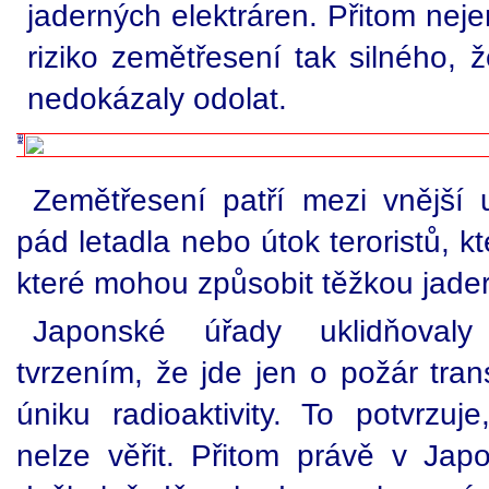
jaderných elektráren. Přitom nej
riziko zemětřesení tak silného, 
nedokázaly odolat.
Zemětřesení patří mezi vnější u
pád letadla nebo útok teroristů, 
které mohou způsobit těžkou jade
Japonské úřady uklidňovaly
tvrzením, že jde jen o požár tra
úniku radioaktivity. To potvrzu
nelze věřit. Přitom právě v Jap