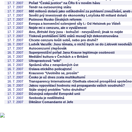
17. 7. 2007
Pořad "Česká justice" na ČRo 6 v novém hávu
17. 7. 2007
Tendr na outsourcing státu
17. 7. 2007
660 milionů dolarů jako odškodnění za pohlavní zneužívání, aneb a
17. 7. 2007
Sověti prý investovali do ekonomiky Lotyšska 60 miliard dolarů
17. 7. 2007
Putinovo Rusko čínských reforem
17. 7. 2007
Evropa a konvenční ozbrojené síly I.: Od Helsinek po Vídeň
17. 7. 2007
Nejde mi o cenzuru, ale o vyváženost
17. 7. 2007
Ano,
Britské listy
jsou - bohužel - nevyvážené; jinak to nejde
17. 7. 2007
Tisková prohlášení šéfů států musejí být dekonstruována
17. 7. 2007
Chcete cenzuru kvůli sobě, nebo pro druhé?
16. 7. 2007
Ludvík Vaculík: Jsou témata, o nichž bych se do
Lidovek
neodváži
17. 7. 2007
Autocenzurní zlepšovák
16. 7. 2007
Superprestižní pořad Jana Krause legitimuje osobnosti
16. 7. 2007
Mediální kultura v Čechách a v Británii
17. 7. 2007
Ultrapravicová "wiki"
16. 7. 2007
Správná věta z nesprávných úst
16. 7. 2007
Oslava etického policajtství
17. 7. 2007
Krausovo "Uvolněte se, prosím"
17. 7. 2007
Česko je už dnes zcela multikulturní
16. 7. 2007
Transparency International: Obelhala obecně prospěšná společnost
16. 7. 2007
Jakou vypovídací hodnotu má propaganda vašich soudruhů?
16. 7. 2007
Stále stejný problém "toho druhého"
17. 7. 2007
Důstojná odpověď Evropské unii
17. 7. 2007
Svoboda je nedělitelná
17. 7. 2007
Diktátor Comandante el Jefe