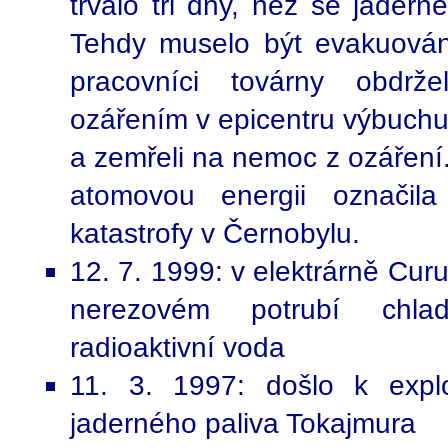
trvalo tři dny, než se jaderné
Tehdy muselo být evakuováno 
pracovníci továrny obdrž
ozářením v epicentru výbuchu
a zemřeli na nemoc z ozáření
atomovou energii označila
katastrofy v Černobylu.
12. 7. 1999: v elektrárně Curu
nerezovém potrubí chlad
radioaktivní voda
11. 3. 1997: došlo k expl
jaderného paliva Tokajmura