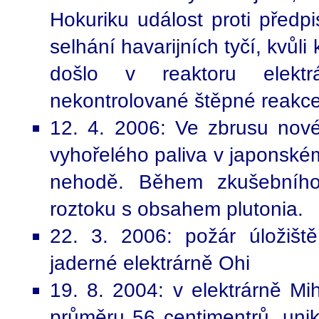
Hokuriku událost proti předp
selhání havarijních tyčí, kvůl
došlo v reaktoru elekt
nekontrolované štěpné reakce
12. 4. 2006: Ve zbrusu nov
vyhořelého paliva v japonské
nehodě. Během zkušebního 
roztoku s obsahem plutonia.
22. 3. 2006: požár úložišt
jaderné elektrárně Ohi
19. 8. 2004: v elektrárně Mi
průměru 56 centimentrů, unik