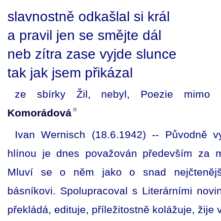
slavnostně odkašlal si král
a pravil jen se smějte dál
neb zítra zase vyjde slunce
tak jak jsem přikázal
ze sbírky Žil, nebyl, Poezie mimo
Komorádová
Ivan Wernisch (18.6.1942) -- Původně v
hlínou je dnes považován především za m
Mluví se o něm jako o snad nejčtenějš
básníkovi. Spolupracoval s Literárními novi
překládá, edituje, příležitostně kolážuje, žije 