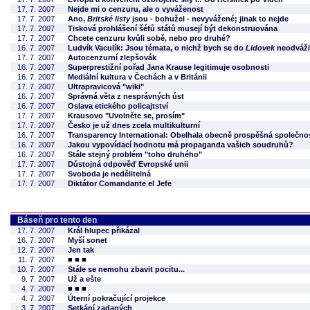
17. 7. 2007
Nejde mi o cenzuru, ale o vyváženost
17. 7. 2007
Ano,
Britské listy
jsou - bohužel - nevyvážené; jinak to nejde
17. 7. 2007
Tisková prohlášení šéfů států musejí být dekonstruována
17. 7. 2007
Chcete cenzuru kvůli sobě, nebo pro druhé?
16. 7. 2007
Ludvík Vaculík: Jsou témata, o nichž bych se do
Lidovek
neodváži
17. 7. 2007
Autocenzurní zlepšovák
16. 7. 2007
Superprestižní pořad Jana Krause legitimuje osobnosti
16. 7. 2007
Mediální kultura v Čechách a v Británii
17. 7. 2007
Ultrapravicová "wiki"
16. 7. 2007
Správná věta z nesprávných úst
16. 7. 2007
Oslava etického policajtství
17. 7. 2007
Krausovo "Uvolněte se, prosím"
17. 7. 2007
Česko je už dnes zcela multikulturní
16. 7. 2007
Transparency International: Obelhala obecně prospěšná společnost
16. 7. 2007
Jakou vypovídací hodnotu má propaganda vašich soudruhů?
16. 7. 2007
Stále stejný problém "toho druhého"
17. 7. 2007
Důstojná odpověď Evropské unii
17. 7. 2007
Svoboda je nedělitelná
17. 7. 2007
Diktátor Comandante el Jefe
Báseň pro tento den
17. 7. 2007
Král hlupec přikázal
16. 7. 2007
Myší sonet
12. 7. 2007
Jen tak
11. 7. 2007
■ ■ ■
10. 7. 2007
Stále se nemohu zbavit pocitu...
9. 7. 2007
Už a ešte
4. 7. 2007
■ ■ ■
4. 7. 2007
Úterní pokračující projekce
3. 7. 2007
Setkání zadaných