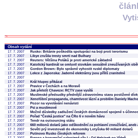
člán
Vyt
Obsah vydání
17. 7. 2007
Rusko: Británie poškodila spolupráci na boji proti terorismu
17. 7. 2007
Libye zrušila tresty smrti nad Bulhary
17. 7. 2007
Reuters: Většina Poláků je proti americké základně
17. 7. 2007
Katolický kardinál se omluvil stovkám sexuálně zneužívaných obět
17. 7. 2007
Gordon Brown: Bylo správné vyhostit ruské diplomaty
17. 7. 2007
Lekce z Japonska: Jaderné elektrárny jsou příliš zranitelné
17. 7. 2007
17. 7. 2007
Král hlupec přikázal
17. 7. 2007
Pravice v Čechách a na Moravě
17. 7. 2007
Jak přelstít Chaveze: RCTV zase vysílá
17. 7. 2007
Muslimské předsudky přednější zdravotnímu stavu postižené dívk
17. 7. 2007
Xenofóbní propaganda, chamtivost lázní a problém Daniely Mach
17. 7. 2007
Pozor na vyvolávání nenávisti
17. 7. 2007
Psi a muslimové
17. 7. 2007
Možné důsledky zadlužení českých domácností spojené s účinností
17. 7. 2007
Pořad "Česká justice" na ČRo 6 v novém hávu
17. 7. 2007
Tendr na outsourcing státu
17. 7. 2007
660 milionů dolarů jako odškodnění za pohlavní zneužívání, aneb a
17. 7. 2007
Sověti prý investovali do ekonomiky Lotyšska 60 miliard dolarů
17. 7. 2007
Putinovo Rusko čínských reforem
17. 7. 2007
Evropa a konvenční ozbrojené síly I.: Od Helsinek po Vídeň