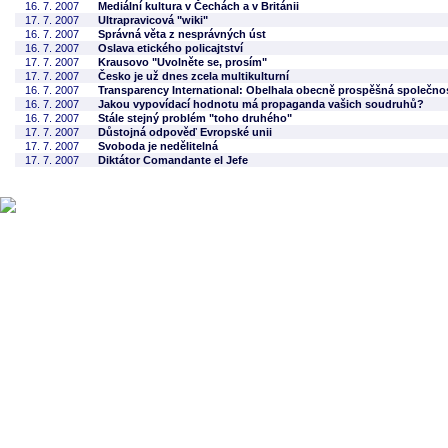
16. 7. 2007
Mediální kultura v Čechách a v Británii
17. 7. 2007
Ultrapravicová "wiki"
16. 7. 2007
Správná věta z nesprávných úst
16. 7. 2007
Oslava etického policajtství
17. 7. 2007
Krausovo "Uvolněte se, prosím"
17. 7. 2007
Česko je už dnes zcela multikulturní
16. 7. 2007
Transparency International: Obelhala obecně prospěšná společnost
16. 7. 2007
Jakou vypovídací hodnotu má propaganda vašich soudruhů?
16. 7. 2007
Stále stejný problém "toho druhého"
17. 7. 2007
Důstojná odpověď Evropské unii
17. 7. 2007
Svoboda je nedělitelná
17. 7. 2007
Diktátor Comandante el Jefe