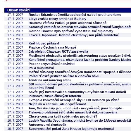
Obsah vydání
17. 7. 2007
Rusko: Británie poškodila spolupráci na boji proti terorismu
17. 7. 2007
Libye zrušila tresty smrti nad Bulhary
17. 7. 2007
Reuters: Většina Poláků je proti americké základně
17. 7. 2007
Katolický kardinál se omluvil stovkám sexuálně zneužívaných obět
17. 7. 2007
Gordon Brown: Bylo správné vyhostit ruské diplomaty
17. 7. 2007
Lekce z Japonska: Jaderné elektrárny jsou příliš zranitelné
17. 7. 2007
17. 7. 2007
Král hlupec přikázal
17. 7. 2007
Pravice v Čechách a na Moravě
17. 7. 2007
Jak přelstít Chaveze: RCTV zase vysílá
17. 7. 2007
Muslimské předsudky přednější zdravotnímu stavu postižené dívk
17. 7. 2007
Xenofóbní propaganda, chamtivost lázní a problém Daniely Mach
17. 7. 2007
Pozor na vyvolávání nenávisti
17. 7. 2007
Psi a muslimové
17. 7. 2007
Možné důsledky zadlužení českých domácností spojené s účinností
17. 7. 2007
Pořad "Česká justice" na ČRo 6 v novém hávu
17. 7. 2007
Tendr na outsourcing státu
660 milionů dolarů jako odškodnění za pohlavní zneužívání, aneb a
17. 7. 2007
soudnímu řízení
17. 7. 2007
Sověti prý investovali do ekonomiky Lotyšska 60 miliard dolarů
17. 7. 2007
Putinovo Rusko čínských reforem
17. 7. 2007
Evropa a konvenční ozbrojené síly I.: Od Helsinek po Vídeň
17. 7. 2007
Nejde mi o cenzuru, ale o vyváženost
17. 7. 2007
Ano,
Britské listy
jsou - bohužel - nevyvážené; jinak to nejde
17. 7. 2007
Tisková prohlášení šéfů států musejí být dekonstruována
17. 7. 2007
Chcete cenzuru kvůli sobě, nebo pro druhé?
16. 7. 2007
Ludvík Vaculík: Jsou témata, o nichž bych se do
Lidovek
neodváži
17. 7. 2007
Autocenzurní zlepšovák
16. 7. 2007
Superprestižní pořad Jana Krause legitimuje osobnosti