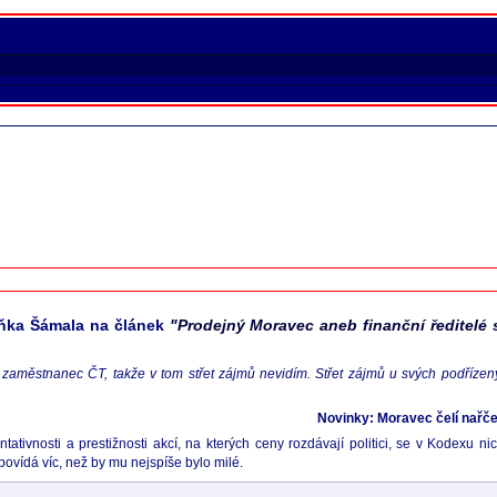
eňka Šámala na článek
"Prodejný Moravec aneb finanční ředitelé s
í zaměstnanec ČT, takže v tom střet zájmů nevidím. Střet zájmů u svých podřízenýc
Novinky: Moravec čelí nařč
vnosti a prestižnosti akcí, na kterých ceny rozdávají politici, se v Kodexu nic 
povídá víc, než by mu nejspíše bylo milé.