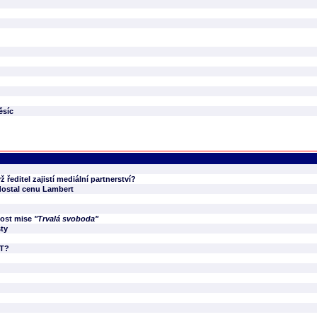
ěsíc
 ředitel zajistí mediální partnerství?
 dostal cenu Lambert
nost mise
"Trvalá svoboda"
ty
ČT?