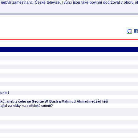
by nebyli zaměstnanci České televize. Tvůrci jsou také povinni dodržovat v obor
 unie?
litiků, aneb z čeho se George W. Bush a Mahmud Ahmadinedžád těší
jící za nitky na politické scéně?