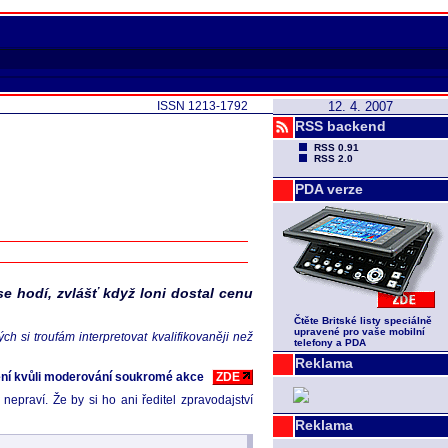
ISSN 1213-1792
12. 4. 2007
RSS backend
RSS 0.91
RSS 2.0
PDA verze
e hodí, zvlášť když loni dostal cenu
Čtěte Britské listy speciálně
upravené pro vaše mobilní
h si troufám interpretovat kvalifikovaněji než
telefony a PDA
Reklama
ení kvůli moderování soukromé akce
ZDE
nepraví. Že by si ho ani ředitel zpravodajství
Reklama