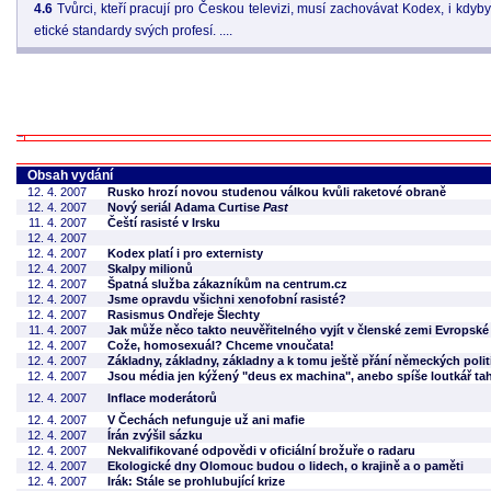
4.6
Tvůrci, kteří pracují pro Českou televizi, musí zachovávat Kodex, i kdy
etické standardy svých profesí. ....
Obsah vydání
12. 4. 2007
Rusko hrozí novou studenou válkou kvůli raketové obraně
12. 4. 2007
Nový seriál Adama Curtise
Past
11. 4. 2007
Čeští rasisté v Irsku
12. 4. 2007
12. 4. 2007
Kodex platí i pro externisty
12. 4. 2007
Skalpy milionů
12. 4. 2007
Špatná služba zákazníkům na centrum.cz
12. 4. 2007
Jsme opravdu všichni xenofobní rasisté?
12. 4. 2007
Rasismus Ondřeje Šlechty
11. 4. 2007
Jak může něco takto neuvěřitelného vyjít v členské zemi Evropské
12. 4. 2007
Cože, homosexuál? Chceme vnoučata!
12. 4. 2007
Základny, základny, základny a k tomu ještě přání německých po
12. 4. 2007
Jsou média jen kýžený "deus ex machina", anebo spíše loutkář taha
12. 4. 2007
Inflace moderátorů
12. 4. 2007
V Čechách nefunguje už ani mafie
12. 4. 2007
Írán zvýšil sázku
12. 4. 2007
Nekvalifikované odpovědi v oficiální brožuře o radaru
12. 4. 2007
Ekologické dny Olomouc budou o lidech, o krajině a o paměti
12. 4. 2007
Irák: Stále se prohlubující krize