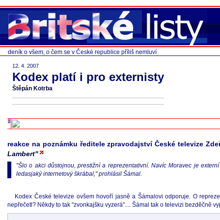
deník o všem, o čem se v České republice příliš nemluví
12. 4. 2007
Kodex platí i pro externisty
Štěpán Kotrba
reakce na poznámku ředitele zpravodajství České televize Zd
Lambert"
"Šlo o akci důstojnou, prestižní a reprezentativní. Navíc Moravec je extern
ledasjaký internetový škrábal," prohlásil Šámal.
Kodex České televize ovšem hovoří jasně a Šámalovi odporuje. O reprezentati
nepřečetl? Někdy to tak "zvonkajšku vyzerá".... Šámal tak o televizi bezděčně vy