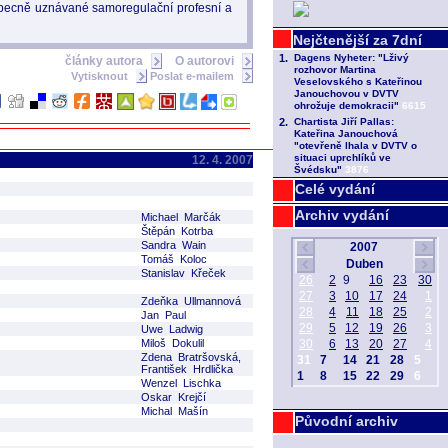
u obecně uznávané samoregulační profesní a
články autora
O autorovi
Vytisknout
Poslat e-mailem
12. 4. 2007
Celé vydání
Archiv vydání
Michael Marčák
Štěpán Kotrba
Sandra Wain
Tomáš Koloc
Stanislav Křeček
Zdeňka Ullmannová
Jan Paul
Uwe Ladwig
Miloš Dokulil
Zdena Bratršovská,
František Hrdlička
Wenzel Lischka
Oskar Krejčí
Michal Mašín
Původní archiv