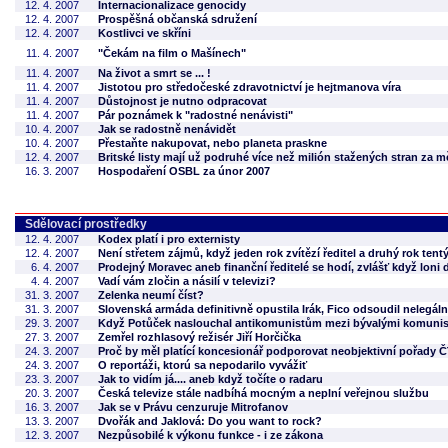
12. 4. 2007
Internacionalizace genocidy
12. 4. 2007
Prospěšná občanská sdružení
12. 4. 2007
Kostlivci ve skříni
11. 4. 2007
"Čekám na film o Mašínech"
11. 4. 2007
Na život a smrt se ... !
11. 4. 2007
Jistotou pro středočeské zdravotnictví je hejtmanova víra
11. 4. 2007
Důstojnost je nutno odpracovat
11. 4. 2007
Pár poznámek k "radostné nenávisti"
10. 4. 2007
Jak se radostně nenávidět
10. 4. 2007
Přestaňte nakupovat, nebo planeta praskne
12. 4. 2007
Britské listy mají už podruhé více než milión stažených stran za m
16. 3. 2007
Hospodaření OSBL za únor 2007
Sdělovací prostředky
12. 4. 2007
Kodex platí i pro externisty
12. 4. 2007
Není střetem zájmů, když jeden rok zvítězí ředitel a druhý rok tentýž
6. 4. 2007
Prodejný Moravec aneb finanční ředitelé se hodí, zvlášť když loni
4. 4. 2007
Vadí vám zločin a násilí v televizi?
31. 3. 2007
Zelenka neumí číst?
31. 3. 2007
Slovenská armáda definitivně opustila Irák, Fico odsoudil nelegál
29. 3. 2007
Když Potůček naslouchal antikomunistům mezi bývalými komunis
27. 3. 2007
Zemřel rozhlasový režisér Jiří Horčička
24. 3. 2007
Proč by měl platící koncesionář podporovat neobjektivní pořady 
24. 3. 2007
O reportáži, ktorú sa nepodarilo vyvážiť
23. 3. 2007
Jak to vidím já.... aneb když točíte o radaru
20. 3. 2007
Česká televize stále nadbíhá mocným a neplní veřejnou službu
16. 3. 2007
Jak se v Právu cenzuruje Mitrofanov
13. 3. 2007
Dvořák and Jaklová: Do you want to rock?
12. 3. 2007
Nezpůsobilé k výkonu funkce - i ze zákona