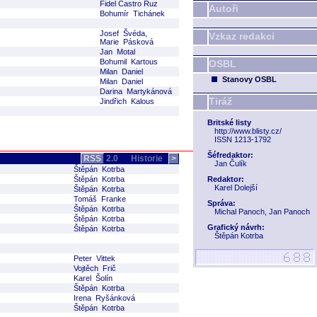
Fidel Castro Ruz
Autoři
Bohumír Tichánek
Josef Švéda,
Vzkaz redakci
Marie Pásková
Jan Motal
Bohumil Kartous
OSBL
Milan Daniel
Stanovy OSBL
Milan Daniel
Darina Martykánová
Tiráž
Jindřich Kalous
Britské listy
http://www.blisty.cz/
ISSN 1213-1792
Šéfredaktor:
RSS
2.0
Historie
>
Jan Čulík
Štěpán Kotrba
Štěpán Kotrba
Redaktor:
Karel Dolejší
Štěpán Kotrba
Tomáš Franke
Správa:
Štěpán Kotrba
Michal Panoch, Jan Panoch
Štěpán Kotrba
Grafický návrh:
Štěpán Kotrba
Štěpán Kotrba
Peter Vittek
Vojtěch Frič
Karel Šolín
Štěpán Kotrba
Irena Ryšánková
Štěpán Kotrba