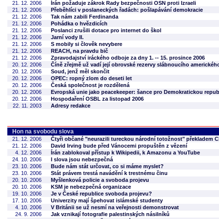
21. 12. 2006
Írán požaduje zákrok Rady bezpečnosti OSN proti Izraeli
21. 12. 2006
Přeběhlíci v poslaneckých řadách: pošlapávání demokracie
21. 12. 2006
Tak nám zabili Ferdinanda
21. 12. 2006
Pohádka o hvězdicích
21. 12. 2006
Poslanci zrušili dotace pro internet do škol
21. 12. 2006
Jarní vody II.
21. 12. 2006
S mobily si člověk nevybere
21. 12. 2006
REACH, na pravdu bič
21. 12. 2006
Zpravodajství iráckého odboje za dny 1. -- 15. prosince 2006
20. 12. 2006
Číně zřejmě už vadí její obrovské rezervy slábnoucího americkéh
20. 12. 2006
Soud, jenž měl skončit
20. 12. 2006
OPEC: ropný zlom do deseti let
20. 12. 2006
Česká společnost je rozdělená
20. 12. 2006
Evropská unie jako peacekeeper: šance pro Demokratickou repu
20. 12. 2006
Hospodaření OSBL za listopad 2006
22. 11. 2003
Adresy redakce
Hon na svobodu slova
21. 12. 2006
Čtyři občané "neurazili tureckou národní totožnost" překladem
21. 12. 2006
David Irving bude před Vánocemi propuštěn z vězení
4. 12. 2006
Írán zablokoval přístup k Wikipedii, k Amazonu a YouTube
24. 10. 2006
I slova jsou nebezpečná
23. 10. 2006
Bude nám stát určovat, co si máme myslet?
23. 10. 2006
Stát právem trestá navádění k trestnému činu
20. 10. 2006
Myšlenková policie a svoboda projevu
20. 10. 2006
KSM je nebezpečná organizace
19. 10. 2006
Je v České republice svoboda projevu?
17. 10. 2006
Univerzity mají špehovat islámské studenty
4. 10. 2006
V Británii se už nesmí na veřejnosti demonstrovat
24. 9. 2006
Jak vznikají fotografie palestinských násilníků