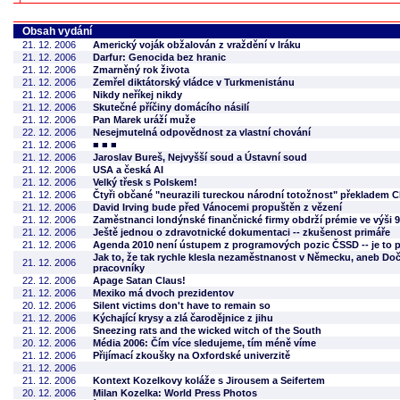
Obsah vydání
21. 12. 2006
Americký voják obžalován z vraždění v Iráku
21. 12. 2006
Darfur: Genocida bez hranic
21. 12. 2006
Zmarněný rok života
21. 12. 2006
Zemřel diktátorský vládce v Turkmenistánu
21. 12. 2006
Nikdy neříkej nikdy
21. 12. 2006
Skutečné příčiny domácího násilí
21. 12. 2006
Pan Marek uráží muže
22. 12. 2006
Nesejmutelná odpovědnost za vlastní chování
21. 12. 2006
■ ■ ■
21. 12. 2006
Jaroslav Bureš, Nejvyšší soud a Ústavní soud
21. 12. 2006
USA a česká AI
21. 12. 2006
Velký třesk s Polskem!
21. 12. 2006
Čtyři občané "neurazili tureckou národní totožnost" překladem
21. 12. 2006
David Irving bude před Vánocemi propuštěn z vězení
21. 12. 2006
Zaměstnanci londýnské finančnické firmy obdrží prémie ve výši 9 
21. 12. 2006
Ještě jednou o zdravotnické dokumentaci -- zkušenost primáře
21. 12. 2006
Agenda 2010 není ústupem z programových pozic ČSSD -- je to 
Jak to, že tak rychle klesla nezaměstnanost v Německu, aneb Do
21. 12. 2006
pracovníky
22. 12. 2006
Apage Satan Claus!
21. 12. 2006
Mexiko má dvoch prezidentov
20. 12. 2006
Silent victims don't have to remain so
21. 12. 2006
Kýchající krysy a zlá čarodějnice z jihu
21. 12. 2006
Sneezing rats and the wicked witch of the South
20. 12. 2006
Média 2006: Čím více sledujeme, tím méně víme
21. 12. 2006
Přijímací zkoušky na Oxfordské univerzitě
21. 12. 2006
21. 12. 2006
Kontext Kozelkovy koláže s Jirousem a Seifertem
20. 12. 2006
Milan Kozelka: World Press Photos