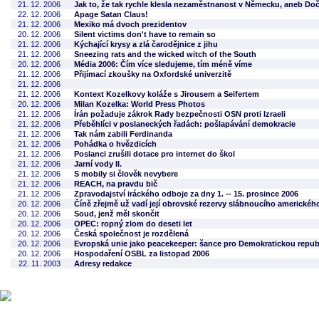
21. 12. 2006
Jak to, že tak rychle klesla nezaměstnanost v Německu, aneb Do
22. 12. 2006
Apage Satan Claus!
21. 12. 2006
Mexiko má dvoch prezidentov
20. 12. 2006
Silent victims don't have to remain so
21. 12. 2006
Kýchající krysy a zlá čarodějnice z jihu
21. 12. 2006
Sneezing rats and the wicked witch of the South
20. 12. 2006
Média 2006: Čím více sledujeme, tím méně víme
21. 12. 2006
Přijímací zkoušky na Oxfordské univerzitě
21. 12. 2006
21. 12. 2006
Kontext Kozelkovy koláže s Jirousem a Seifertem
20. 12. 2006
Milan Kozelka: World Press Photos
21. 12. 2006
Írán požaduje zákrok Rady bezpečnosti OSN proti Izraeli
21. 12. 2006
Přeběhlíci v poslaneckých řadách: pošlapávání demokracie
21. 12. 2006
Tak nám zabili Ferdinanda
21. 12. 2006
Pohádka o hvězdicích
21. 12. 2006
Poslanci zrušili dotace pro internet do škol
21. 12. 2006
Jarní vody II.
21. 12. 2006
S mobily si člověk nevybere
21. 12. 2006
REACH, na pravdu bič
21. 12. 2006
Zpravodajství iráckého odboje za dny 1. -- 15. prosince 2006
20. 12. 2006
Číně zřejmě už vadí její obrovské rezervy slábnoucího americkéh
20. 12. 2006
Soud, jenž měl skončit
20. 12. 2006
OPEC: ropný zlom do deseti let
20. 12. 2006
Česká společnost je rozdělená
20. 12. 2006
Evropská unie jako peacekeeper: šance pro Demokratickou repu
20. 12. 2006
Hospodaření OSBL za listopad 2006
22. 11. 2003
Adresy redakce