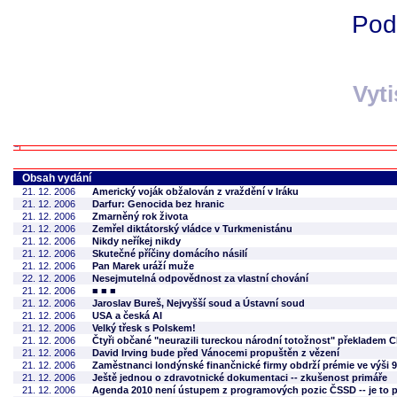
Pod
Vyt
Obsah vydání
21. 12. 2006
Americký voják obžalován z vraždění v Iráku
21. 12. 2006
Darfur: Genocida bez hranic
21. 12. 2006
Zmarněný rok života
21. 12. 2006
Zemřel diktátorský vládce v Turkmenistánu
21. 12. 2006
Nikdy neříkej nikdy
21. 12. 2006
Skutečné příčiny domácího násilí
21. 12. 2006
Pan Marek uráží muže
22. 12. 2006
Nesejmutelná odpovědnost za vlastní chování
21. 12. 2006
■ ■ ■
21. 12. 2006
Jaroslav Bureš, Nejvyšší soud a Ústavní soud
21. 12. 2006
USA a česká AI
21. 12. 2006
Velký třesk s Polskem!
21. 12. 2006
Čtyři občané "neurazili tureckou národní totožnost" překladem
21. 12. 2006
David Irving bude před Vánocemi propuštěn z vězení
21. 12. 2006
Zaměstnanci londýnské finančnické firmy obdrží prémie ve výši 9 
21. 12. 2006
Ještě jednou o zdravotnické dokumentaci -- zkušenost primáře
21. 12. 2006
Agenda 2010 není ústupem z programových pozic ČSSD -- je to 