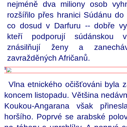
nejméně dva miliony osob vyh
rozšířilo přes hranici Súdánu do
co dosud v Darfuru -- dobře vyzb
kteří podporují súdánskou vl
znásilňují ženy a zanech
zavražděných Afričanů.
Vlna etnického očišťováni byla
koncem listopadu. Většina nedáv
Koukou-Angarana však přines
horšího. Poprvé se arabské polov