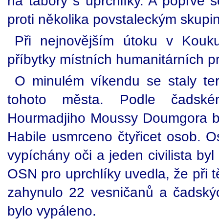
na tábory s uprchlíky. A poprvé 
proti několika povstaleckým skupi
Při nejnovějším útoku v Kouk
příbytky místních humanitárních p
O minulém víkendu se staly te
tohoto města. Podle čadské
Hourmadjiho Moussy Doumgora by
Habile usmrceno čtyřicet osob. 
vypíchány oči a jeden civilista by
OSN pro uprchlíky uvedla, že při 
zahynulo 22 vesničanů a čadský
bylo vypáleno.