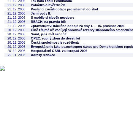
21. 12. 2006
Tak nám zabili Ferdinanda
21. 12. 2006
Pohádka o hvězdicích
21. 12. 2006
Poslanci zrušili dotace pro internet do škol
21. 12. 2006
Jarní vody II.
21. 12. 2006
S mobily si člověk nevybere
21. 12. 2006
REACH, na pravdu bič
21. 12. 2006
Zpravodajství iráckého odboje za dny 1. -- 15. prosince 2006
20. 12. 2006
Číně zřejmě už vadí její obrovské rezervy slábnoucího americkéh
20. 12. 2006
Soud, jenž měl skončit
20. 12. 2006
OPEC: ropný zlom do deseti let
20. 12. 2006
Česká společnost je rozdělená
20. 12. 2006
Evropská unie jako peacekeeper: šance pro Demokratickou repu
20. 12. 2006
Hospodaření OSBL za listopad 2006
22. 11. 2003
Adresy redakce