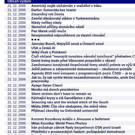
Obsah vydání
21. 12. 2006
Americký voják obžalován z vraždění v Iráku
21. 12. 2006
Darfur: Genocida bez hranic
21. 12. 2006
Zmarněný rok života
21. 12. 2006
Zemřel diktátorský vládce v Turkmenistánu
21. 12. 2006
Nikdy neříkej nikdy
21. 12. 2006
Skutečné příčiny domácího násilí
21. 12. 2006
Pan Marek uráží muže
22. 12. 2006
Nesejmutelná odpovědnost za vlastní chování
21. 12. 2006
■ ■ ■
21. 12. 2006
Jaroslav Bureš, Nejvyšší soud a Ústavní soud
21. 12. 2006
USA a česká AI
21. 12. 2006
Velký třesk s Polskem!
21. 12. 2006
Čtyři občané "neurazili tureckou národní totožnost" překladem
21. 12. 2006
David Irving bude před Vánocemi propuštěn z vězení
21. 12. 2006
Zaměstnanci londýnské finančnické firmy obdrží prémie ve výši 9 
21. 12. 2006
Ještě jednou o zdravotnické dokumentaci -- zkušenost primáře
21. 12. 2006
Agenda 2010 není ústupem z programových pozic ČSSD -- je to 
Jak to, že tak rychle klesla nezaměstnanost v Německu, aneb Do
21. 12. 2006
pracovníky
22. 12. 2006
Apage Satan Claus!
21. 12. 2006
Mexiko má dvoch prezidentov
20. 12. 2006
Silent victims don't have to remain so
21. 12. 2006
Kýchající krysy a zlá čarodějnice z jihu
21. 12. 2006
Sneezing rats and the wicked witch of the South
20. 12. 2006
Média 2006: Čím více sledujeme, tím méně víme
21. 12. 2006
Přijímací zkoušky na Oxfordské univerzitě
21. 12. 2006
21. 12. 2006
Kontext Kozelkovy koláže s Jirousem a Seifertem
20. 12. 2006
Milan Kozelka: World Press Photos
21. 12. 2006
Írán požaduje zákrok Rady bezpečnosti OSN proti Izraeli
21. 12. 2006
Přeběhlíci v poslaneckých řadách: pošlapávání demokracie