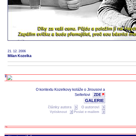
21. 12. 2006
Milan Kozelka
O kontextu Kozelkovy koláže o Jirousovi a
Seifertovi
ZDE
GALERIE
články autora
O autorovi
Vytisknout
Poslat e-mailem