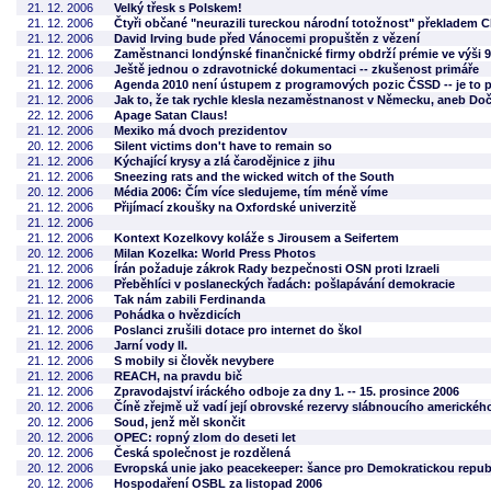
21. 12. 2006
Velký třesk s Polskem!
21. 12. 2006
Čtyři občané "neurazili tureckou národní totožnost" překladem
21. 12. 2006
David Irving bude před Vánocemi propuštěn z vězení
21. 12. 2006
Zaměstnanci londýnské finančnické firmy obdrží prémie ve výši 9 
21. 12. 2006
Ještě jednou o zdravotnické dokumentaci -- zkušenost primáře
21. 12. 2006
Agenda 2010 není ústupem z programových pozic ČSSD -- je to 
21. 12. 2006
Jak to, že tak rychle klesla nezaměstnanost v Německu, aneb Do
22. 12. 2006
Apage Satan Claus!
21. 12. 2006
Mexiko má dvoch prezidentov
20. 12. 2006
Silent victims don't have to remain so
21. 12. 2006
Kýchající krysy a zlá čarodějnice z jihu
21. 12. 2006
Sneezing rats and the wicked witch of the South
20. 12. 2006
Média 2006: Čím více sledujeme, tím méně víme
21. 12. 2006
Přijímací zkoušky na Oxfordské univerzitě
21. 12. 2006
21. 12. 2006
Kontext Kozelkovy koláže s Jirousem a Seifertem
20. 12. 2006
Milan Kozelka: World Press Photos
21. 12. 2006
Írán požaduje zákrok Rady bezpečnosti OSN proti Izraeli
21. 12. 2006
Přeběhlíci v poslaneckých řadách: pošlapávání demokracie
21. 12. 2006
Tak nám zabili Ferdinanda
21. 12. 2006
Pohádka o hvězdicích
21. 12. 2006
Poslanci zrušili dotace pro internet do škol
21. 12. 2006
Jarní vody II.
21. 12. 2006
S mobily si člověk nevybere
21. 12. 2006
REACH, na pravdu bič
21. 12. 2006
Zpravodajství iráckého odboje za dny 1. -- 15. prosince 2006
20. 12. 2006
Číně zřejmě už vadí její obrovské rezervy slábnoucího americkéh
20. 12. 2006
Soud, jenž měl skončit
20. 12. 2006
OPEC: ropný zlom do deseti let
20. 12. 2006
Česká společnost je rozdělená
20. 12. 2006
Evropská unie jako peacekeeper: šance pro Demokratickou repu
20. 12. 2006
Hospodaření OSBL za listopad 2006