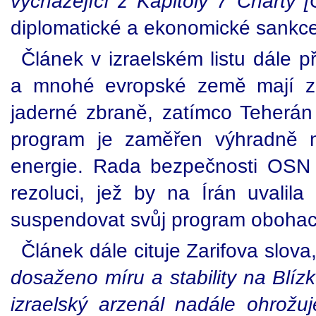
vycházející z Kapitoly 7 Charty 
diplomatické a ekonomické sankce,
Článek v izraelském listu dále p
a mnohé evropské země mají za
jaderné zbraně, zatímco Teherán 
program je zaměřen výhradně n
energie. Rada bezpečnosti OSN 
rezoluci, jež by na Írán uvalil
suspendovat svůj program obohac
Článek dále cituje Zarifova slov
dosaženo míru a stability na Blí
izraelský arzenál nadále ohrožuje