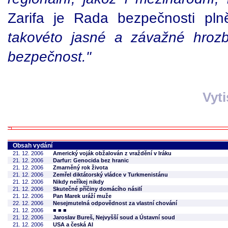
Zarifa je Rada bezpečnosti p
takovéto jasné a závažné hroz
bezpečnost."
Vyt
Obsah vydání
21. 12. 2006
Americký voják obžalován z vraždění v Iráku
21. 12. 2006
Darfur: Genocida bez hranic
21. 12. 2006
Zmarněný rok života
21. 12. 2006
Zemřel diktátorský vládce v Turkmenistánu
21. 12. 2006
Nikdy neříkej nikdy
21. 12. 2006
Skutečné příčiny domácího násilí
21. 12. 2006
Pan Marek uráží muže
22. 12. 2006
Nesejmutelná odpovědnost za vlastní chování
21. 12. 2006
■ ■ ■
21. 12. 2006
Jaroslav Bureš, Nejvyšší soud a Ústavní soud
21. 12. 2006
USA a česká AI