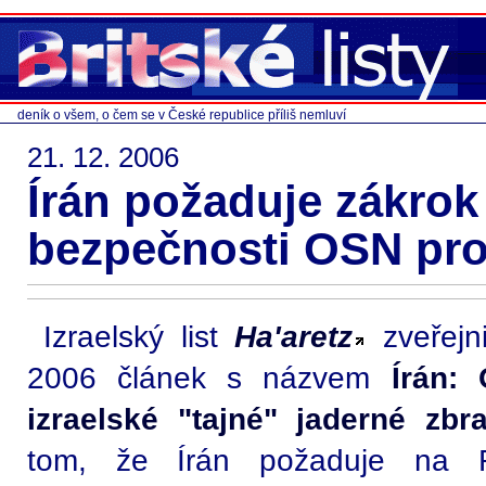
deník o všem, o čem se v České republice příliš nemluví
21. 12. 2006
Írán požaduje zákro
bezpečnosti OSN proti
Izraelský list
Ha'aretz
zveřejni
2006 článek s názvem
Írán:
izraelské "tajné" jaderné zbr
tom, že Írán požaduje na 