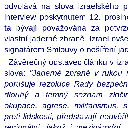
odvolává na slova izraelského 
interview poskytnutém 12. prosin
ta bývají považována za potvrze
vlastní jaderné zbraně. Izrael ovš
signatářem Smlouvy o nešíření ja
Závěrečný odstavec článku v izrae
slova:
"Jaderné zbraně v rukou r
porušuje rezoluce Rady bezpeč
dlouhý a temný seznam zločin
okupace, agrese, militarismus, s
proti lidskosti, představují neuvě
regionální, jakož i mezinárodní,