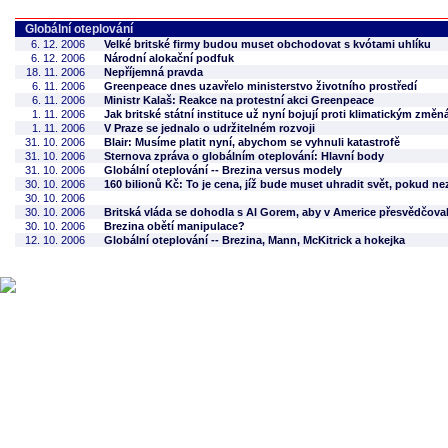
Globální oteplování
6. 12. 2006
Velké britské firmy budou muset obchodovat s kvótami uhlíku
6. 12. 2006
Národní alokační podfuk
18. 11. 2006
Nepříjemná pravda
6. 11. 2006
Greenpeace dnes uzavřelo ministerstvo životního prostředí
6. 11. 2006
Ministr Kalaš: Reakce na protestní akci Greenpeace
1. 11. 2006
Jak britské státní instituce už nyní bojují proti klimatickým změ
1. 11. 2006
V Praze se jednalo o udržitelném rozvoji
31. 10. 2006
Blair: Musíme platit nyní, abychom se vyhnuli katastrofě
31. 10. 2006
Sternova zpráva o globálním oteplování: Hlavní body
31. 10. 2006
Globální oteplování -- Brezina versus modely
30. 10. 2006
160 bilionů Kč: To je cena, jíž bude muset uhradit svět, poku
30. 10. 2006
30. 10. 2006
Britská vláda se dohodla s Al Gorem, aby v Americe přesvědčova
30. 10. 2006
Brezina obětí manipulace?
12. 10. 2006
Globální oteplování -- Brezina, Mann, McKitrick a hokejka