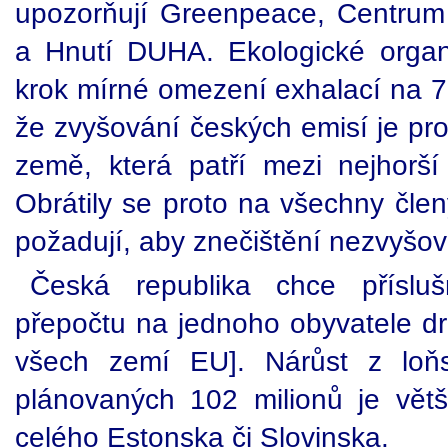
upozorňují Greenpeace, Centrum
a Hnutí DUHA. Ekologické organ
krok mírné omezení exhalací na 78
že zvyšování českých emisí je pr
země, která patří mezi nejhorší
Obrátily se proto na všechny čle
požadují, aby znečištění nezvyšova
Česká republika chce příslu
přepočtu na jednoho obyvatele dr
všech zemí EU]. Nárůst z loň
plánovaných 102 milionů je vět
celého Estonska či Slovinska.