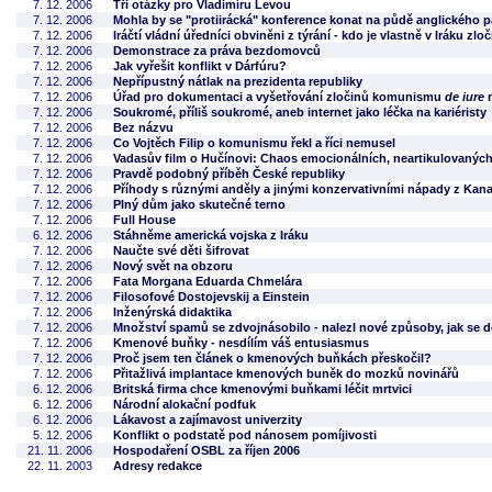
7. 12. 2006
Tři otázky pro Vladimíru Levou
7. 12. 2006
Mohla by se "protiirácká" konference konat na půdě anglického 
7. 12. 2006
Iráčtí vládní úředníci obviněni z týrání - kdo je vlastně v Iráku zlo
7. 12. 2006
Demonstrace za práva bezdomovců
7. 12. 2006
Jak vyřešit konflikt v Dárfúru?
7. 12. 2006
Nepřípustný nátlak na prezidenta republiky
7. 12. 2006
Úřad pro dokumentaci a vyšetřování zločinů komunismu
de iure
n
7. 12. 2006
Soukromé, příliš soukromé, aneb internet jako léčka na kariéristy
7. 12. 2006
Bez názvu
7. 12. 2006
Co Vojtěch Filip o komunismu řekl a říci nemusel
7. 12. 2006
Vadasův film o Hučínovi: Chaos emocionálních, neartikulovaných
7. 12. 2006
Pravdě podobný příběh České republiky
7. 12. 2006
Příhody s různými anděly a jinými konzervativními nápady z Kan
7. 12. 2006
Plný dům jako skutečné terno
7. 12. 2006
Full House
6. 12. 2006
Stáhněme americká vojska z Iráku
7. 12. 2006
Naučte své děti šifrovat
7. 12. 2006
Nový svět na obzoru
7. 12. 2006
Fata Morgana Eduarda Chmelára
7. 12. 2006
Filosofové Dostojevskij a Einstein
7. 12. 2006
Inženýrská didaktika
7. 12. 2006
Množství spamů se zdvojnásobilo - nalezl nové způsoby, jak se 
7. 12. 2006
Kmenové buňky - nesdílím váš entusiasmus
7. 12. 2006
Proč jsem ten článek o kmenových buňkách přeskočil?
7. 12. 2006
Přitažlivá implantace kmenových buněk do mozků novinářů
6. 12. 2006
Britská firma chce kmenovými buňkami léčit mrtvici
6. 12. 2006
Národní alokační podfuk
6. 12. 2006
Lákavost a zajímavost univerzity
5. 12. 2006
Konflikt o podstatě pod nánosem pomíjivosti
21. 11. 2006
Hospodaření OSBL za říjen 2006
22. 11. 2003
Adresy redakce