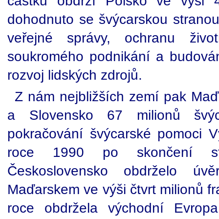
částku obdrží Polsko ve výši 
dohodnuto se švýcarskou stranou
veřejné správy, ochranu život
soukromého podnikání a budování 
rozvoj lidských zdrojů.
Z nám nejbližších zemí pak Maď
a Slovensko 67 milionů švý
pokračování švýcarské pomoci Vý
roce 1990 po skončení stu
Československo obdrželo ú
Maďarskem ve výši čtvrt milionů f
roce obdržela východní Evropa