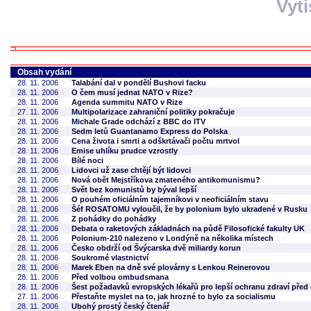
Vyt
Obsah vydání
28. 11. 2006
Talabání dal v pondělí Bushovi facku
28. 11. 2006
O čem musí jednat NATO v Rize?
28. 11. 2006
Agenda summitu NATO v Rize
27. 11. 2006
Multipolarizace zahraniční politiky pokračuje
28. 11. 2006
Michale Grade odchází z BBC do ITV
28. 11. 2006
Sedm letů Guantanamo Express do Polska
28. 11. 2006
Cena života i smrti a odškrtávači počtu mrtvol
28. 11. 2006
Emise uhlíku prudce vzrostly
28. 11. 2006
Bílé noci
28. 11. 2006
Lidovci už zase chtějí být lidovci
28. 11. 2006
Nová obět Mejstříkova zmateného antikomunismu?
28. 11. 2006
Svět bez komunistů by býval lepší
28. 11. 2006
O pouhém oficiálním tajemníkovi v neoficiálním stavu
28. 11. 2006
Šéf ROSATOMU vyloučil, že by polonium bylo ukradené v Rusku
28. 11. 2006
Z pohádky do pohádky
28. 11. 2006
Debata o raketových základnách na půdě Filosofické fakulty UK
28. 11. 2006
Polonium-210 nalezeno v Londýně na několika místech
28. 11. 2006
Česko obdrží od Švýcarska dvě miliardy korun
28. 11. 2006
Soukromé vlastnictví
28. 11. 2006
Marek Eben na dně své plovárny s Lenkou Reinerovou
28. 11. 2006
Před volbou ombudsmana
28. 11. 2006
Šest požadavků evropských lékařů pro lepší ochranu zdraví před
27. 11. 2006
Přestaňte myslet na to, jak hrozné to bylo za socialismu
28. 11. 2006
Ubohý prostý český čtenář