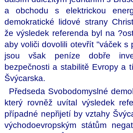
a obchodu s elektrickou energ
demokratické lidové strany Chris
že výsledek referenda byl na ?ost
aby voliči dovolili otevřít "váček 
jsou však peníze dobře inves
bezpečnosti a stabilitě Evropy a t
Švýcarska.
Předseda Svobodomyslné demokrat
který rovněž uvítal výsledek ref
případné nepřijetí by vztahy Švý
východoevropským státům negati