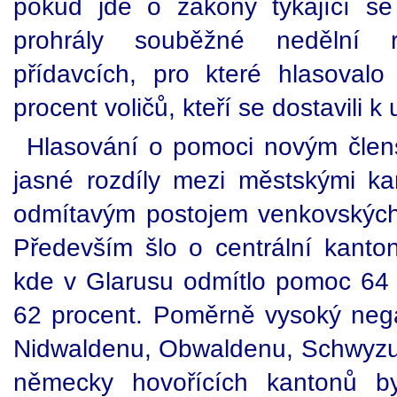
pokud jde o zákony týkající s
prohrály souběžné nedělní 
přídavcích, pro které hlasoval
procent voličů, kteří se dostavili k
Hlasování o pomoci novým čle
jasné rozdíly mezi městskými kan
odmítavým postojem venkovských k
Především šlo o centrální kanto
kde v Glarusu odmítlo pomoc 64 p
62 procent. Poměrně vysoký nega
Nidwaldenu, Obwaldenu, Schwyzu a
německy hovořících kantonů b