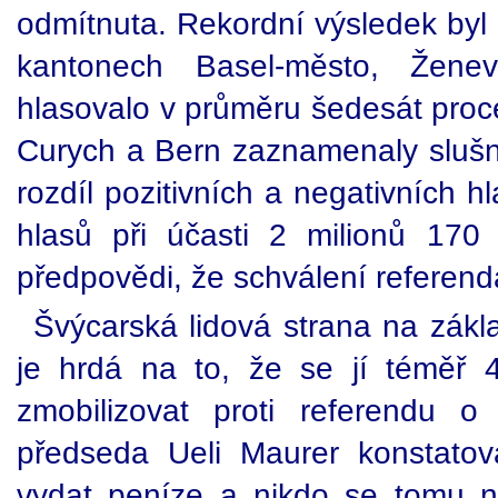
odmítnuta. Rekordní výsledek byl
kantonech Basel-město, Žen
hlasovalo v průměru šedesát proc
Curych a Bern zaznamenaly slušn
rozdíl pozitivních a negativních hl
hlasů při účasti 2 milionů 170 t
předpovědi, že schválení referend
Švýcarská lidová strana na zákla
je hrdá na to, že se jí téměř 4
zmobilizovat proti referendu 
předseda Ueli Maurer konstato
vydat peníze a nikdo se tomu ne