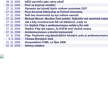
28. 11. 2006
Iráčtí uprchlíci jako zdroj násilí
28. 11. 2006
Proč se bojovat nemělo!
27. 11. 2006
Opravdu byl bývalý špión otráven poloniem 210?
27. 11. 2006
Post-doctoral fellowship at Oxford University
27. 11. 2006
Svět bez komunistů by byl světem nacistů
27. 11. 2006
Michael Moore: Musíme činit pokání. Stáhněte teď americká vojska
27. 11. 2006
Jak a kdy osvobozovat lidi od diktátorů, a kdy ne
27. 11. 2006
Co Vojtěch Filip o antikomunismu neřekl a říci měl
27. 11. 2006
Vojtěch Filip dal najevo, že KSČM není slušná strana
27. 11. 2006
Antikomunismus a dnešní komunisté
27. 11. 2006
Filip: Popřením nejzákladnějších lidských práv je antikomunismu
5. 6. 2006
Témata Britských listů
21. 11. 2006
Hospodaření OSBL za říjen 2006
22. 11. 2003
Adresy redakce