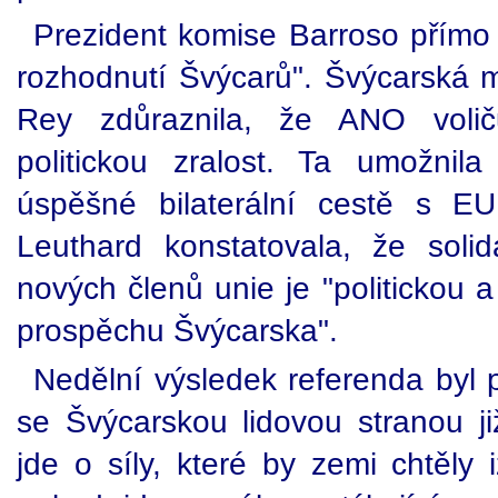
Prezident komise Barroso přímo pr
rozhodnutí Švýcarů". Švýcarská m
Rey zdůraznila, že ANO voličů
politickou zralost. Ta umožnil
úspěšné bilaterální cestě s EU
Leuthard konstatovala, že soli
nových členů unie je "politickou 
prospěchu Švýcarska".
Nedělní výsledek referenda byl p
se Švýcarskou lidovou stranou j
jde o síly, které by zemi chtěly 