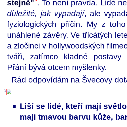
stejně"
. To není pravda. Lidé n
důležité, jak vypadají
, ale vypad
fyziologických příčin. My z toh
unáhlené závěry. Ve třicátých lete
a zločinci v hollywoodských filmec
tváři, zatímco kladné postavy b
Přání bývá otcem myšlenky.
Rád odpovídám na Švecovy dot
Liší se lidé, kteří mají světl
mají tmavou barvu kůže, ba