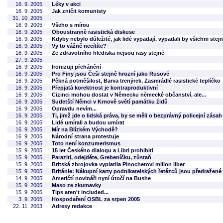
16. 9. 2005
Léky v akci
16. 9. 2005
Jak zničit komunisty
31. 10. 2005
16. 9. 2005
Všeho s mírou
16. 9. 2005
Oboustranně rasistická diskuse
16. 9. 2005
Kdyby nebylo důležité, jak lidé vypadají, vypadali by všichni stej
16. 9. 2005
Vy to vážně necítíte?
16. 9. 2005
Ze zdravotního hlediska nejsou rasy stejné
27. 9. 2005
16. 9. 2005
Ironizuji přehánění
16. 9. 2005
Pro Finy jsou Češi stejně hrozní jako Rusové
16. 9. 2005
Pěkná potměšilost, Barva trenýrek, Zasmrádlé rasistické teplíčko
16. 9. 2005
Přepjatá korektnost je kontraproduktivní
16. 9. 2005
Cizinci mohou dostat v Německu německé občanství, ale...
16. 9. 2005
Sudetští Němci v Krnově světí památku židů
16. 9. 2005
Opravdu nevím...
16. 9. 2005
Ti, jimž jde o lidská práva, by se měli o bezprávný policejní zása
16. 9. 2005
Lidé umírali a budou umírat
16. 9. 2005
Mír na Blízkém Východě?
16. 9. 2005
Národní strana protestuje
16. 9. 2005
Toto není konzumerismus
15. 9. 2005
15 let Českého dialogu a Libri prohibiti
15. 9. 2005
Paraziti, odejděte, Grebeníčku, zůstaň
15. 9. 2005
Britská zbrojovka vyplatila Pinochetovi milion liber
15. 9. 2005
Británie: Nákupní karty podnikatelských řetězců jsou předražené
14. 9. 2005
Američtí novináři nyní útočí na Bushe
15. 9. 2005
Maso ze zkumavky
15. 9. 2005
Tips aren't included...
3. 9. 2005
Hospodaření OSBL za srpen 2005
22. 11. 2003
Adresy redakce