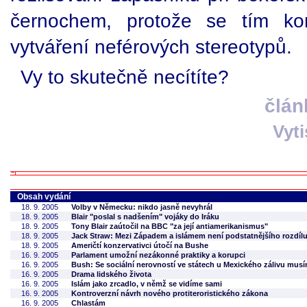
černochem, protože se tím ko
vytváření neférových stereotypů.
Vy to skutečně necítíte?
člán
Vyt
Obsah vydání
18. 9. 2005
Volby v Německu: nikdo jasně nevyhrál
18. 9. 2005
Blair "poslal s nadšením" vojáky do Iráku
18. 9. 2005
Tony Blair zaútočil na BBC "za její antiamerikanismus"
18. 9. 2005
Jack Straw: Mezi Západem a islámem není podstatnějšího rozdíl
18. 9. 2005
Američtí konzervativci útočí na Bushe
16. 9. 2005
Parlament umožní nezákonné praktiky a korupci
16. 9. 2005
Bush: Se sociální nerovností ve státech u Mexického zálivu mus
16. 9. 2005
Drama lidského života
16. 9. 2005
Islám jako zrcadlo, v němž se vidíme sami
16. 9. 2005
Kontroverzní návrh nového protiteroristického zákona
16. 9. 2005
Chlastám