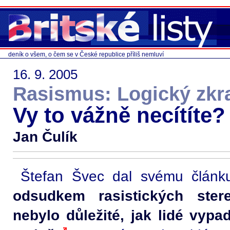
deník o všem, o čem se v České republice příliš nemluví
16. 9. 2005
Rasismus: Logický zkrat
Vy to vážně necítíte?
Jan Čulík
Štefan Švec dal svému článk
odsudkem rasistických ster
nebylo důležité, jak lidé vypad