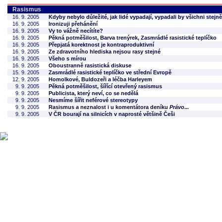
Rasismus
16. 9. 2005
Kdyby nebylo důležité, jak lidé vypadají, vypadali by všichni stejně
16. 9. 2005
Ironizuji přehánění
16. 9. 2005
Vy to vážně necítíte?
16. 9. 2005
Pěkná potměšilost, Barva trenýrek, Zasmrádlé rasistické teplíčko
16. 9. 2005
Přepjatá korektnost je kontraproduktivní
16. 9. 2005
Ze zdravotního hlediska nejsou rasy stejné
16. 9. 2005
Všeho s mírou
16. 9. 2005
Oboustranně rasistická diskuse
15. 9. 2005
Zasmrádlé rasistické teplíčko ve střední Evropě
12. 9. 2005
Homolkové, Buldozeři a léčba Harleyem
9. 9. 2005
Pěkná potměšilost, šířící otevřený rasismus
9. 9. 2005
Publicista, který neví, co se nedělá
9. 9. 2005
Nesmíme šířit neférové stereotypy
9. 9. 2005
Rasismus a neznalost i u komentátora deníku
Právo
...
9. 9. 2005
V ČR bourají na silnicích v naprosté většině Češi