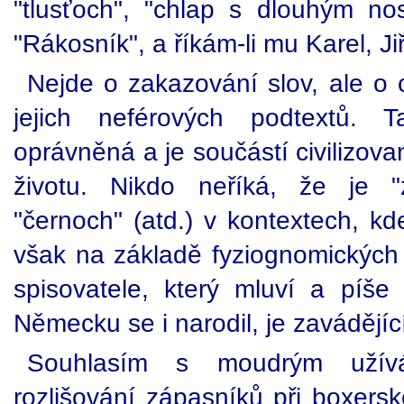
"tlusťoch", "chlap s dlouhým nos
"Rákosník", a říkám-li mu Karel, J
Nejde o zakazování slov, ale o o
jejich neférových podtextů. T
oprávněná a je součástí civilizov
životu. Nikdo neříká, že je "
"černoch" (atd.) v kontextech, kd
však na základě fyziognomickýc
spisovatele, který mluví a píš
Německu se i narodil, je zavádějíc
Souhlasím s moudrým užív
rozlišování zápasníků při boxers