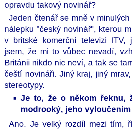
opravdu takový novinář?
Jeden čtenář se mně v minulých dn
nálepku "český novinář", kterou mi 
v britské komerční televizi ITV,
jsem, že mi to vůbec nevadí, v
Británii nikdo nic neví, a tak se ta
čeští novináři. Jiný kraj, jiný mrav,
stereotypy.
Je to, že o někom řeknu, ž
modrooký, jeho vyloučením 
Ano. Je velký rozdíl mezi tím, ř