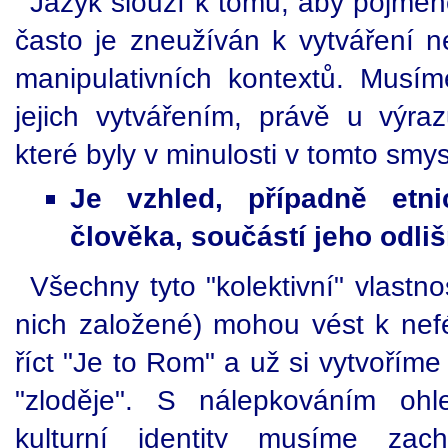
Jazyk slouží k tomu, aby pojmeno
často je zneužíván k vytváření n
manipulativních kontextů. Musí
jejich vytvářením, právě u výra
které byly v minulosti v tomto smy
Je vzhled, případně etni
člověka, součástí jeho odliš
Všechny tyto "kolektivní" vlastno
nich založené) mohou vést k nef
říct "Je to Rom" a už si vytvoříme 
"zloděje". S nálepkováním ohl
kulturní identity musíme zac