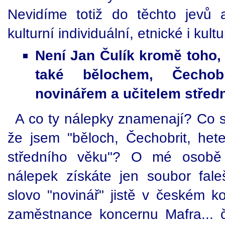
Nevidíme totiž do těchto jevů
kulturní individuální, etnické i kult
Není Jan Čulík kromě toho,
také bělochem, Čechobr
novinářem a učitelem střed
A co ty nálepky znamenají? Co se
že jsem "běloch, Čechobrit, hete
středního věku"? O mé osob
nálepek získáte jen soubor fale
slovo "novinář" jistě v českém k
zaměstnance koncernu Mafra... či