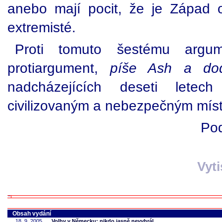
anebo mají pocit, že je Západ od
extremisté.
Proti tomuto šestému argu
protiargument,
píše Ash a dod
nadcházejících deseti lete
civilizovaným a nebezpečným mís
Pod
Vyt
Obsah vydání
18. 9. 2005
Volby v Německu: nikdo jasně nevyhrál