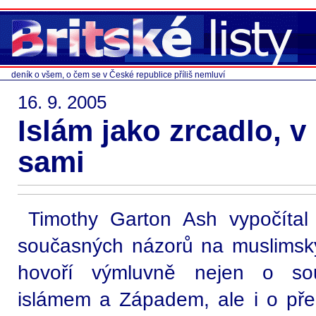
deník o všem, o čem se v České republice příliš nemluví
16. 9. 2005
Islám jako zrcadlo, 
sami
Timothy Garton Ash vypočítal
současných názorů na muslimský
hovoří výmluvně nejen o sou
islámem a Západem, ale i o předk