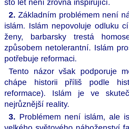
sto let není zrovna inspirující.
2.
Základním problémem není náb
islám. Islám nepovoluje odluku cí
ženy, barbarsky trestá homose
způsobem netolerantní. Islám pros
potřebuje reformaci.
Tento názor však podporuje mo
chápe historii příliš podle hi
reformace). Islám je ve skute
nejrůznější reality.
3.
Problémem není islám, ale is
velkého světového náboženství fan