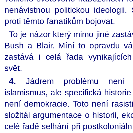
nenávistnou politickou ideologii
proti těmto fanatikům bojovat.
To je názor který mimo jiné zastá
Bush a Blair. Míní to opravdu v
zastává i celá řada vynikající
svět.
4.
Jádrem problému není ná
islamismus, ale specifická histori
není demokracie. Toto není rasist
složitái argumentace o historii, ek
celé řadě selhání při postkoloniáln