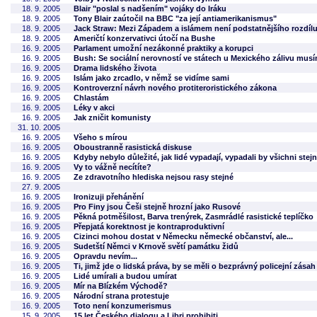
18. 9. 2005
Blair "poslal s nadšením" vojáky do Iráku
18. 9. 2005
Tony Blair zaútočil na BBC "za její antiamerikanismus"
18. 9. 2005
Jack Straw: Mezi Západem a islámem není podstatnějšího rozdíl
18. 9. 2005
Američtí konzervativci útočí na Bushe
16. 9. 2005
Parlament umožní nezákonné praktiky a korupci
16. 9. 2005
Bush: Se sociální nerovností ve státech u Mexického zálivu mus
16. 9. 2005
Drama lidského života
16. 9. 2005
Islám jako zrcadlo, v němž se vidíme sami
16. 9. 2005
Kontroverzní návrh nového protiteroristického zákona
16. 9. 2005
Chlastám
16. 9. 2005
Léky v akci
16. 9. 2005
Jak zničit komunisty
31. 10. 2005
16. 9. 2005
Všeho s mírou
16. 9. 2005
Oboustranně rasistická diskuse
16. 9. 2005
Kdyby nebylo důležité, jak lidé vypadají, vypadali by všichni stej
16. 9. 2005
Vy to vážně necítíte?
16. 9. 2005
Ze zdravotního hlediska nejsou rasy stejné
27. 9. 2005
16. 9. 2005
Ironizuji přehánění
16. 9. 2005
Pro Finy jsou Češi stejně hrozní jako Rusové
16. 9. 2005
Pěkná potměšilost, Barva trenýrek, Zasmrádlé rasistické teplíčko
16. 9. 2005
Přepjatá korektnost je kontraproduktivní
16. 9. 2005
Cizinci mohou dostat v Německu německé občanství, ale...
16. 9. 2005
Sudetští Němci v Krnově světí památku židů
16. 9. 2005
Opravdu nevím...
16. 9. 2005
Ti, jimž jde o lidská práva, by se měli o bezprávný policejní zása
16. 9. 2005
Lidé umírali a budou umírat
16. 9. 2005
Mír na Blízkém Východě?
16. 9. 2005
Národní strana protestuje
16. 9. 2005
Toto není konzumerismus
15. 9. 2005
15 let Českého dialogu a Libri prohibiti