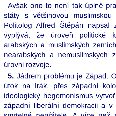
Avšak ono to není tak úplně pra
státy s většinovou muslimskou 
Politolog Alfred Štěpán napsal
vyplývá, že úroveň politické k
arabských a muslimských zemích j
nearabských a nemuslimských ze
úrovni rozvoje.
5.
Jádrem problému je Západ. Od
útok na Irák, přes západní kol
ideologický hegemonismus vytvoři
západní liberální demokracii a v
smrtelné nepřátele. A více než p