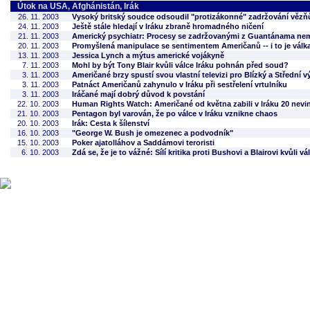
Útok na USA, Afghánistán, Irák
26. 11. 2003
Vysoký britský soudce odsoudil "protizákonné" zadržování věz
24. 11. 2003
Ještě stále hledají v Iráku zbraně hromadného ničení
21. 11. 2003
Americký psychiatr: Procesy se zadržovanými z Guantánama ne
20. 11. 2003
Promyšlená manipulace se sentimentem Američanů -- i to je válka
13. 11. 2003
Jessica Lynch a mýtus americké vojákyně
7. 11. 2003
Mohl by být Tony Blair kvůli válce Iráku pohnán před soud?
3. 11. 2003
Američané brzy spustí svou vlastní televizi pro Blízký a Střední 
3. 11. 2003
Patnáct Američanů zahynulo v Iráku při sestřelení vrtulníku
3. 11. 2003
Iráčané mají dobrý důvod k povstání
22. 10. 2003
Human Rights Watch: Američané od května zabili v Iráku 20 nevin
21. 10. 2003
Pentagon byl varován, že po válce v Iráku vznikne chaos
20. 10. 2003
Irák: Cesta k šílenství
16. 10. 2003
"George W. Bush je omezenec a podvodník"
15. 10. 2003
Poker ajatolláhov a Saddámovi teroristi
6. 10. 2003
Zdá se, že je to vážné: Sílí kritika proti Bushovi a Blairovi kvůli vá