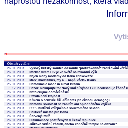
naprostou nezákonnost, která vlá
Infor
Vyt
Obsah vydání
26. 11. 2003
Vysoký britský soudce odsoudil "protizákonné" zadržování vězň
26. 11. 2003
Infekce virem HIV je ve světě na rekordní výši
26. 11. 2003
Nejen Ikony moderny od Karla Trinkewitze
26. 11. 2003
Marx, marxismus, my a ... např. Václav Klaus
25. 11. 2003
Demokracie made in Great Britain
3. 12. 2003
Pozor! Nekupujte to! Nový knižní výbor z
BL
neobsahuje žádné in
26. 11. 2003
Netolerujme domácí násilí
26. 11. 2003
Pravda není krajnost
26. 11. 2003
Křikem o cenzuře šíří Jiří Karas jen cílenou demagogii
26. 11. 2003
Nemohu souhlasit se zabitím ani oplodněného vajíčka
26. 11. 2003
PPP - bratření veřejného a soukromého sektoru
26. 11. 2003
Politické miesto pre Boha
26. 11. 2003
Červený Paríž
26. 11. 2003
Diskriminace postižených v České republice
26. 11. 2003
Jiříkovo vidění, zázrak, anebo konečně terapie na obzoru?