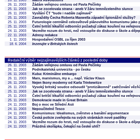
26. 11. 2003
Matrix Revolutions
26. 11. 2003
Žádám veřejnou omluvu od Pavla Pečínky
25. 11. 2003
Jak se zocelovala strana - aneb V žáru temnězeleného slunce
26. 11. 2003
Vysílání ČT "bude i nadále zajímavé"
25. 11. 2003
Zavraždily Čecha Roberta Maxwella západní špionážní služby?
25. 11. 2003
Futurologie centrálně celosvětově plánovitého komunismu jako 
25. 11. 2003
Čelní britští lékařští odborníci požadují zákaz kouření na veřejnos
24. 11. 2003
Vezměte rozum do hrsti, než vstoupíte do diskuse o škole a dějep
22. 11. 2003
Adresy redakce
1. 11. 2003
Hospodaření OSBL za říjen 2003
18. 6. 2004
Inzerujte v Britských listech
Redakční výběr nejzajímavějších článků z poslední doby
26. 11. 2003
Žádám veřejnou omluvu od Pavla Pečínky
26. 11. 2003
Podnikatelská univerzita - po česku
26. 11. 2003
Kuba: Kriminálne embargo
26. 11. 2003
Marx, marxismus, my a ... např. Václav Klaus
26. 11. 2003
Nejen Ikony moderny od Karla Trinkewitze
26. 11. 2003
Vysoký britský soudce odsoudil "protizákonné" zadržování vězň
25. 11. 2003
Jak se zocelovala strana - aneb V žáru temnězeleného slunce
25. 11. 2003
Čelní britští lékařští odborníci požadují zákaz kouření na veřejnos
25. 11. 2003
Demokracie made in Great Britain
24. 11. 2003
Boj o moc ve Střední Asii
24. 11. 2003
Nepoučitelné Tesco
24. 11. 2003
Komunismus: Idealismus, zvěrstvo a banální argumentace
24. 11. 2003
Česká policie zveřejnila na svých stránkách nové padělky
24. 11. 2003
Vezměte rozum do hrsti, než vstoupíte do diskuse o škole a dějep
24. 11. 2003
Prázdná skořápka, čekající na české uhlí?