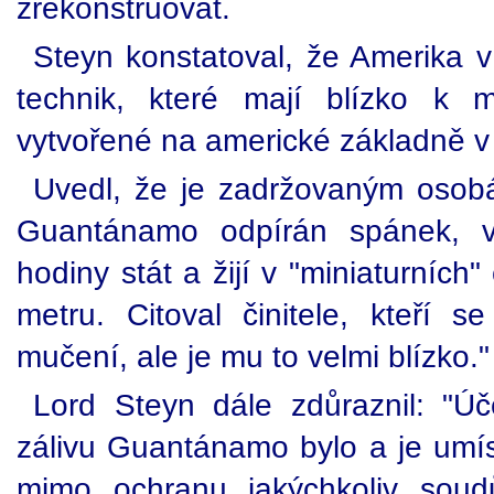
zrekonstruovat.
Steyn konstatoval, že Amerika 
technik, které mají blízko k 
vytvořené na americké základně v
Uvedl, že je zadržovaným osobá
Guantánamo odpírán spánek, v
hodiny stát a žijí v "miniaturních"
metru. Citoval činitele, kteří se
mučení, ale je mu to velmi blízko."
Lord Steyn dále zdůraznil: "Ú
zálivu Guantánamo bylo a je umís
mimo ochranu jakýchkoliv sou