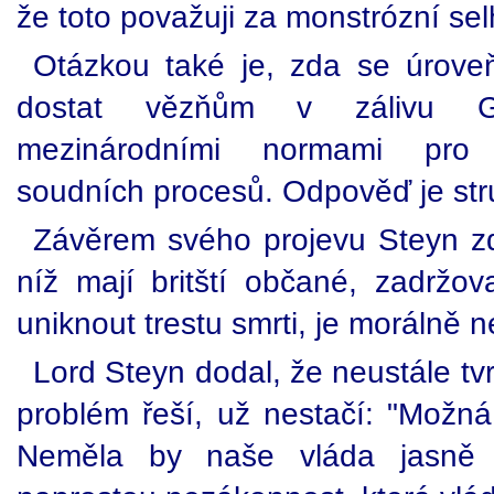
že toto považuji za monstrózní sel
Otázkou také je, zda se úroveň
dostat vězňům v zálivu G
mezinárodními normami pro 
soudních procesů. Odpověď je stru
Závěrem svého projevu Steyn zd
níž mají britští občané, zadržo
uniknout trestu smrti, je morálně n
Lord Steyn dodal, že neustále tvr
problém řeší, už nestačí: "Možná
Neměla by naše vláda jasně 