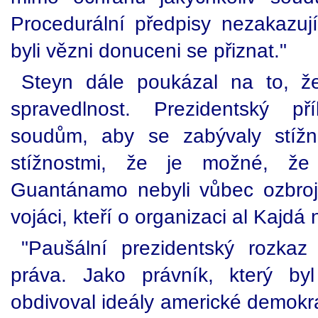
Procedurální předpisy nezakazují
byli vězni donuceni se přiznat."
Steyn dále poukázal na to, ž
spravedlnost. Prezidentský p
soudům, aby se zabývaly stíž
stížnostmi, že je možné, že 
Guantánamo nebyli vůbec ozbroje
vojáci, kteří o organizaci al Kajdá 
"Paušální prezidentský rozka
práva. Jako právník, který b
obdivoval ideály americké demokra