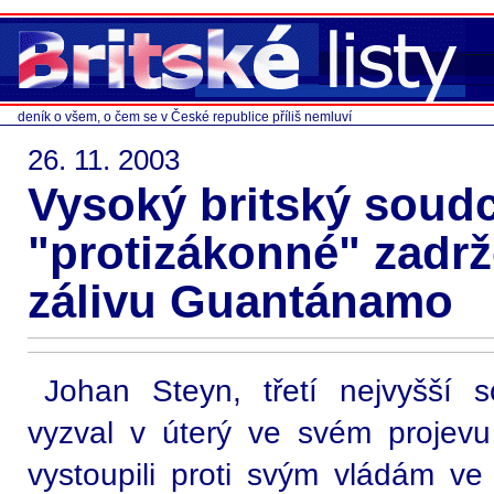
deník o všem, o čem se v České republice příliš nemluví
26. 11. 2003
Vysoký britský soud
"protizákonné" zadrž
zálivu Guantánamo
Johan Steyn, třetí nejvyšší s
vyzval v úterý ve svém projev
vystoupili proti svým vládám ve