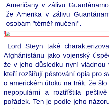
Američany v zálivu Guantánamo.
že Amerika v zálivu Guantánam
osobám "téměř mučení".
Lord Steyn také charakterizov
Afghánistánu jako vojenský úspě
že v jeho důsledku nyní vládnou 
kteří rozšiřují pěstování opia pro s
o americkém útoku na Irák, že šlo 
nepopulární a roztříštila pečli
pořádek. Ten je podle jeho názoru 