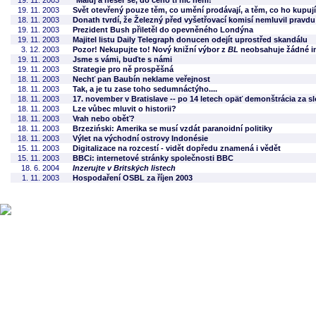
19. 11. 2003
"Maluj a neser se, do čeho ti nic není!"
19. 11. 2003
Svět otevřený pouze těm, co umění prodávají, a těm, co ho kupují
18. 11. 2003
Donath tvrdí, že Železný před vyšetřovací komisí nemluvil pravdu
19. 11. 2003
Prezident Bush přiletěl do opevněného Londýna
19. 11. 2003
Majitel listu Daily Telegraph donucen odejít uprostřed skandálu
3. 12. 2003
Pozor! Nekupujte to! Nový knižní výbor z
BL
neobsahuje žádné in
19. 11. 2003
Jsme s vámi, buďte s námi
19. 11. 2003
Strategie pro ně prospěšná
18. 11. 2003
Nechť pan Baubín neklame veřejnost
18. 11. 2003
Tak, a je tu zase toho sedumnáctýho....
18. 11. 2003
17. november v Bratislave -- po 14 letech opäť demonštrácia za 
18. 11. 2003
Lze vůbec mluvit o historii?
18. 11. 2003
Vrah nebo oběť?
18. 11. 2003
Brzeziński: Amerika se musí vzdát paranoidní politiky
18. 11. 2003
Výlet na východní ostrovy Indonésie
15. 11. 2003
Digitalizace na rozcestí - vidět dopředu znamená i vědět
15. 11. 2003
BBCi: internetové stránky společnosti BBC
18. 6. 2004
Inzerujte v Britských listech
1. 11. 2003
Hospodaření OSBL za říjen 2003