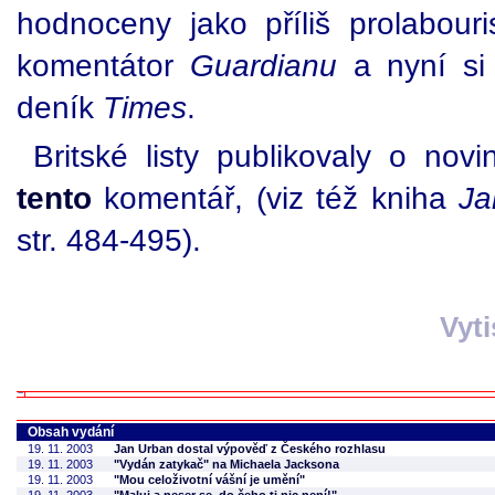
hodnoceny jako příliš prolabouris
komentátor
Guardianu
a nyní si 
deník
Times
.
Britské listy publikovaly o nov
tento
komentář, (viz též kniha
Ja
str. 484-495).
Vyt
Obsah vydání
19. 11. 2003
Jan Urban dostal výpověď z Českého rozhlasu
19. 11. 2003
"Vydán zatykač" na Michaela Jacksona
19. 11. 2003
"Mou celoživotní vášní je umění"