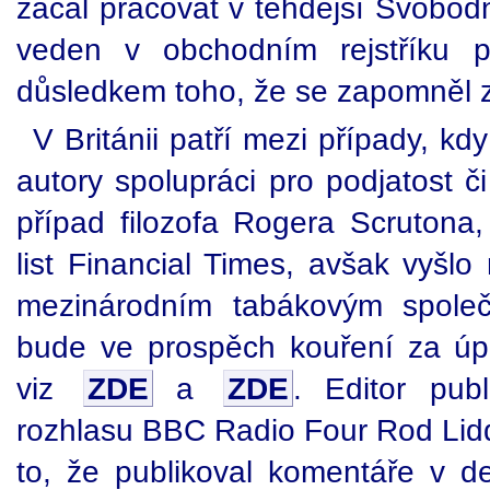
začal pracovat v tehdejší Svobod
veden v obchodním rejstříku p
důsledkem toho, že se zapomněl z
V Británii patří mezi případy, k
autory spolupráci pro podjatost č
případ filozofa Rogera Scrutona,
list Financial Times, avšak vyšlo
mezinárodním tabákovým společ
bude ve prospěch kouření za úpl
viz
ZDE
a
ZDE
. Editor pub
rozhlasu BBC Radio Four Rod Lidd
to, že publikoval komentáře v 