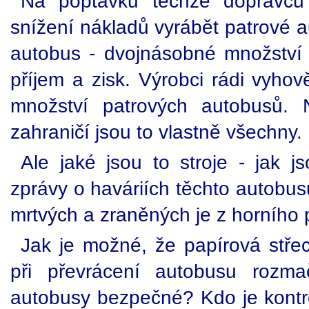
Na poptávku těchže dopravců
snížení nákladů vyrábět patrové a
autobus - dvojnásobné množství 
příjem a zisk. Výrobci rádi vyhově
množství patrových autobusů. 
zahraničí jsou to vlastně všechny.
Ale jaké jsou to stroje - jak j
zprávy o haváriích těchto autobusů,
mrtvých a zraněných je z horního 
Jak je možné, že papírová stře
při převrácení autobusu rozma
autobusy bezpečné? Kdo je kontr