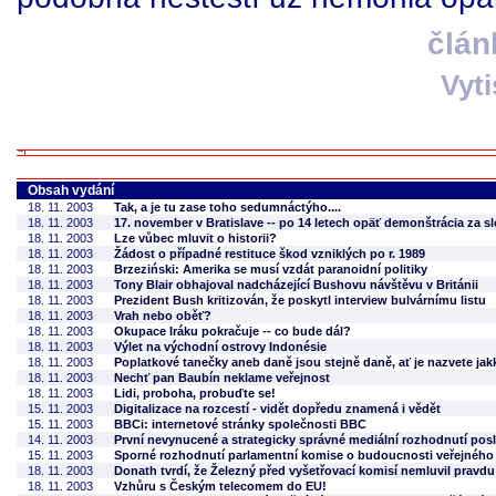
člán
Vyt
Obsah vydání
18. 11. 2003
Tak, a je tu zase toho sedumnáctýho....
18. 11. 2003
17. november v Bratislave -- po 14 letech opäť demonštrácia za 
18. 11. 2003
Lze vůbec mluvit o historii?
18. 11. 2003
Žádost o případné restituce škod vzniklých po r. 1989
18. 11. 2003
Brzeziński: Amerika se musí vzdát paranoidní politiky
18. 11. 2003
Tony Blair obhajoval nadcházející Bushovu návštěvu v Británii
18. 11. 2003
Prezident Bush kritizován, že poskytl interview bulvárnímu listu
18. 11. 2003
Vrah nebo oběť?
18. 11. 2003
Okupace Iráku pokračuje -- co bude dál?
18. 11. 2003
Výlet na východní ostrovy Indonésie
18. 11. 2003
Poplatkové tanečky aneb daně jsou stejně daně, ať je nazvete jak
18. 11. 2003
Nechť pan Baubín neklame veřejnost
18. 11. 2003
Lidi, proboha, probuďte se!
15. 11. 2003
Digitalizace na rozcestí - vidět dopředu znamená i vědět
15. 11. 2003
BBCi: internetové stránky společnosti BBC
14. 11. 2003
První nevynucené a strategicky správné mediální rozhodnutí po
15. 11. 2003
Sporné rozhodnutí parlamentní komise o budoucnosti veřejného r
18. 11. 2003
Donath tvrdí, že Železný před vyšetřovací komisí nemluvil pravdu
18. 11. 2003
Vzhůru s Českým telecomem do EU!