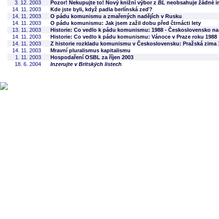
3. 12. 2003
Pozor! Nekupujte to! Nový knižní výbor z
BL
neobsahuje žádné in
14. 11. 2003
Kde jste byli, když padla berlínská zeď?
14. 11. 2003
O pádu komunismu a zmařených nadějích v Rusku
14. 11. 2003
O pádu komunismu: Jak jsem zažil dobu před čtrnácti lety
13. 11. 2003
Historie: Co vedlo k pádu komunismu: 1988 - Československo na
14. 11. 2003
Historie: Co vedlo k pádu komunismu: Vánoce v Praze roku 1988
14. 11. 2003
Z historie rozkladu komunismu v Československu: Pražská zima 
14. 11. 2003
Mravní pluralismus kapitalismu
1. 11. 2003
Hospodaření OSBL za říjen 2003
18. 6. 2004
Inzerujte v Britských listech