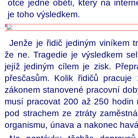
otce jedné oběti, který na inter
je toho výsledkem.
Jenže je řidič jediným viníkem 
že ne. Tragedie je výsledkem sel
jejíž jediným cílem je zisk. Přep
přesčasům. Kolik řidičů pracuj
zákonem stanovené pracovní doby? 
musí pracovat 200 až 250 hodin m
pod strachem ze ztráty zaměstnán
organismu, únava a nakonec havá