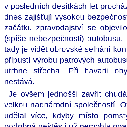
v posledních desítkách let prochá
dnes zajišťují vysokou bezpečnost 
začátku zpravodajství se objevil
(spíše nebezpečnosti) autobusu. 
tady je vidět obrovské selhání kon
připustí výrobu patrových autobus
utrhne střecha. Při havarii o
nestává.
Je ovšem jednošší zavřít chudák
velkou nadnárodní společností. O
udělal více, kdyby místo pomst
podobná neštěstí už nemohla opa