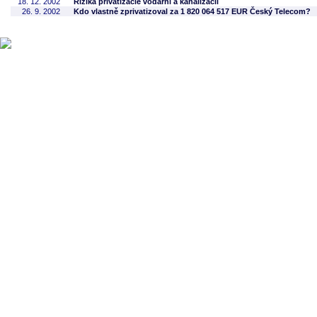
18. 12. 2002
Riziká privatizácie vodární a kanalizácií
26. 9. 2002
Kdo vlastně zprivatizoval za 1 820 064 517 EUR Český Telecom?