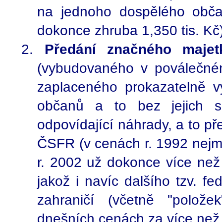
na jednoho dospělého obča
dokonce zhruba 1,350 tis. Kč)
Předání značného majet
(vybudovaného v poválečné
zaplaceného prokazatelně 
občanů a to bez jejich s
odpovídající náhrady, a to p
ČSFR (v cenách r. 1992 nejm
r. 2002 už dokonce více než 
jakož i navíc dalšího tzv. f
zahraničí (včetně "polože
dnešních cenách za více než 3