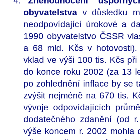
Znehodnocení úspornýc
obyvatelstva
v důsledku mi
neodpovídající úrokové a da
1990 obyvatelstvo ČSSR vlas
a 68 mld. Kčs v hotovosti)
vklad ve výši 100 tis. Kčs p
do konce roku 2002 (za 13 let
po zohlednění inflace by se 
zvýšit nejméně na 670 tis. 
vývoje odpovídajících prům
dodatečného zdanění (od r.
výše koncem r. 2002 mohla d