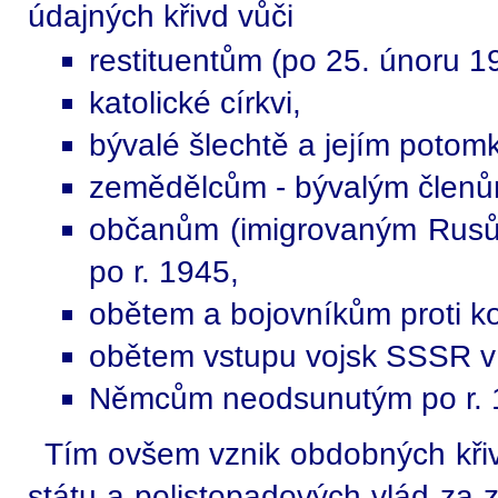
údajných křivd vůči
restituentům (po 25. únoru 1
katolické církvi,
bývalé šlechtě a jejím potom
zemědělcům - bývalým členům
občanům (imigrovaným Rus
po r. 1945,
obětem a bojovníkům proti 
obětem vstupu vojsk SSSR v 
Němcům neodsunutým po r. 
Tím ovšem vznik obdobných kři
státu a polistopadových vlád za