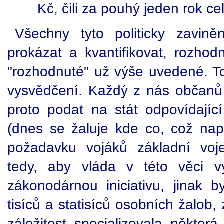
Kč, čili za pouhý jeden rok c
Všechny tyto politicky zavin
prokázat a kvantifikovat, rozhodn
"rozhodnuté" už výše uvedené. To
vysvědčení. Každý z nás občanů
proto podat na stát odpovídají
(dnes se žaluje kde co, což nap
požadavku vojáků základní voje
tedy, aby vláda v této věci vy
zákonodárnou iniciativu, jinak b
tisíců a statisíců osobních žalob,
záležitost specializovala někte