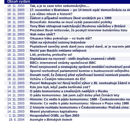
Obsah vydání
18. 11. 2003
Tak, a je tu zase toho sedumnáctýho....
18. 11. 2003
17. november v Bratislave -- po 14 letech opäť demonštrácia za 
18. 11. 2003
Lze vůbec mluvit o historii?
18. 11. 2003
Žádost o případné restituce škod vzniklých po r. 1989
18. 11. 2003
Brzeziński: Amerika se musí vzdát paranoidní politiky
18. 11. 2003
Tony Blair obhajoval nadcházející Bushovu návštěvu v Británii
18. 11. 2003
Prezident Bush kritizován, že poskytl interview bulvárnímu listu
18. 11. 2003
Vrah nebo oběť?
18. 11. 2003
Okupace Iráku pokračuje -- co bude dál?
18. 11. 2003
Výlet na východní ostrovy Indonésie
18. 11. 2003
Poplatkové tanečky aneb daně jsou stejně daně, ať je nazvete jak
18. 11. 2003
Nechť pan Baubín neklame veřejnost
18. 11. 2003
Lidi, proboha, probuďte se!
15. 11. 2003
Digitalizace na rozcestí - vidět dopředu znamená i vědět
15. 11. 2003
BBCi: internetové stránky společnosti BBC
14. 11. 2003
První nevynucené a strategicky správné mediální rozhodnutí po
15. 11. 2003
Sporné rozhodnutí parlamentní komise o budoucnosti veřejného r
18. 11. 2003
Donath tvrdí, že Železný před vyšetřovací komisí nemluvil pravdu
18. 11. 2003
Vzhůru s Českým telecomem do EU!
3. 12. 2003
Pozor! Nekupujte to! Nový knižní výbor z
BL
neobsahuje žádné in
14. 11. 2003
Kde jste byli, když padla berlínská zeď?
14. 11. 2003
O pádu komunismu a zmařených nadějích v Rusku
14. 11. 2003
O pádu komunismu: Jak jsem zažil dobu před čtrnácti lety
13. 11. 2003
Historie: Co vedlo k pádu komunismu: 1988 - Československo na
14. 11. 2003
Historie: Co vedlo k pádu komunismu: Vánoce v Praze roku 1988
14. 11. 2003
Z historie rozkladu komunismu v Československu: Pražská zima 
14. 11. 2003
Mravní pluralismus kapitalismu
1. 11. 2003
Hospodaření OSBL za říjen 2003
18. 6. 2004
Inzerujte v Britských listech