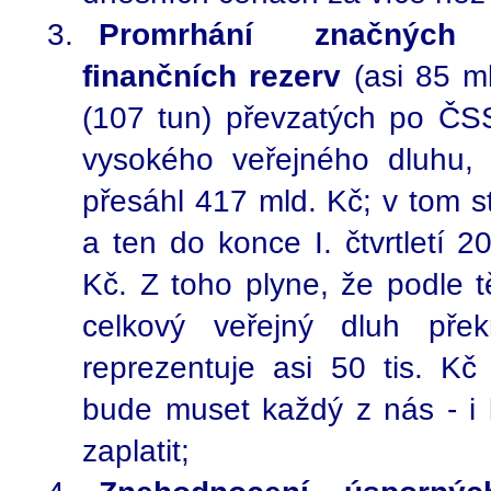
Promrhání značných 
finančních rezerv
(asi 85 m
(107 tun) převzatých po ČS
vysokého veřejného dluhu,
přesáhl 417 mld. Kč; v tom st
a ten do konce I. čtvrtletí 
Kč. Z toho plyne, že podle 
celkový veřejný dluh pře
reprezentuje asi 50 tis. Kč
bude muset každý z nás - i
zaplatit;