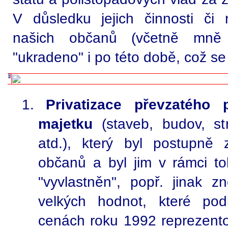
V důsledku jejich činnosti či 
našich občanů (včetně mně
"ukradeno" i po této době, což se
Privatizace převzatého
majetku
(staveb, budov, str
atd.), který byl postupně
občanů a byl jim v rámci to
"vyvlastněn", popř. jinak 
velkých hodnot, které po
cenách roku 1992 reprezento