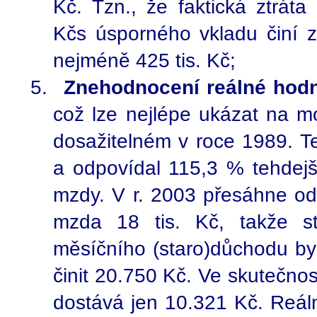
Kč. Tzn., že faktická ztrát
Kčs úsporného vkladu činí 
nejméně 425 tis. Kč;
Znehodnocení reálné hod
což lze nejlépe ukázat na 
dosažitelném v roce 1989. T
a odpovídal 115,3 % tehdej
mzdy. V r. 2003 přesáhne od
mzda 18 tis. Kč, takže st
měsíčního (staro)důchodu b
činit 20.750 Kč. Ve skutečno
dostává jen 10.321 Kč. Reál