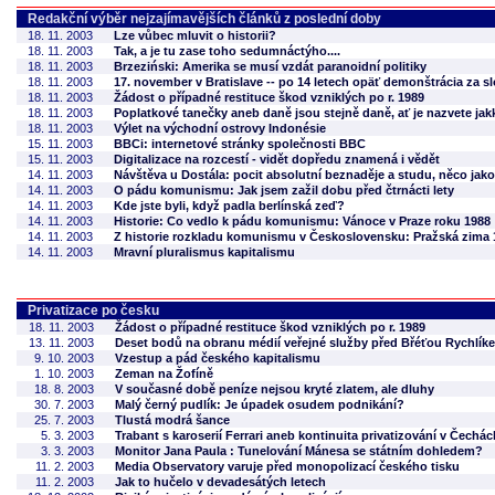
Redakční výběr nejzajímavějších článků z poslední doby
18. 11. 2003
Lze vůbec mluvit o historii?
18. 11. 2003
Tak, a je tu zase toho sedumnáctýho....
18. 11. 2003
Brzeziński: Amerika se musí vzdát paranoidní politiky
18. 11. 2003
17. november v Bratislave -- po 14 letech opäť demonštrácia za 
18. 11. 2003
Žádost o případné restituce škod vzniklých po r. 1989
18. 11. 2003
Poplatkové tanečky aneb daně jsou stejně daně, ať je nazvete jak
18. 11. 2003
Výlet na východní ostrovy Indonésie
15. 11. 2003
BBCi: internetové stránky společnosti BBC
15. 11. 2003
Digitalizace na rozcestí - vidět dopředu znamená i vědět
14. 11. 2003
Návštěva u Dostála: pocit absolutní beznaděje a studu, něco jako
14. 11. 2003
O pádu komunismu: Jak jsem zažil dobu před čtrnácti lety
14. 11. 2003
Kde jste byli, když padla berlínská zeď?
14. 11. 2003
Historie: Co vedlo k pádu komunismu: Vánoce v Praze roku 1988
14. 11. 2003
Z historie rozkladu komunismu v Československu: Pražská zima 
14. 11. 2003
Mravní pluralismus kapitalismu
Privatizace po česku
18. 11. 2003
Žádost o případné restituce škod vzniklých po r. 1989
13. 11. 2003
Deset bodů na obranu médií veřejné služby před Břéťou Rychlíkem 
9. 10. 2003
Vzestup a pád českého kapitalismu
1. 10. 2003
Zeman na Žofíně
18. 8. 2003
V současné době peníze nejsou kryté zlatem, ale dluhy
30. 7. 2003
Malý černý pudlík: Je úpadek osudem podnikání?
25. 7. 2003
Tlustá modrá šance
5. 3. 2003
Trabant s karoserií Ferrari aneb kontinuita privatizování v Čechác
3. 3. 2003
Monitor Jana Paula : Tunelování Mánesa se státním dohledem?
11. 2. 2003
Media Observatory varuje před monopolizací českého tisku
11. 2. 2003
Jak to hučelo v devadesátých letech