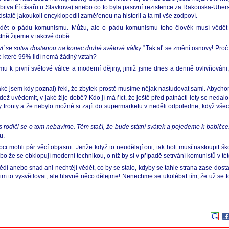
to bitva tří císařů u Slavkova) anebo co to byla pasivní rezistence za Rakouska-Uh
dstatě jakoukoli encyklopedii zaměřenou na historii a ta mi vše zodpoví.
vědět o pádu komunismu. Můžu, ale o pádu komunismu toho člověk musí vědět 
tně žijeme v takové době.
vždyť se sotva dostanou na konec druhé světové války."
Tak ať se změní osnovy! Proč
e které 99% lidí nemá žádný vztah?
u k první světové válce a moderní dějiny, jimiž jsme dnes a denně ovlivňováni
é jsem kdy poznal) řekl, že zbytek prostě musíme nějak nastudovat sami. Abychom 
vědomit, v jaké žije době? Kdo jí má říct, že ještě před patnácti lety se nedalo 
ly fronty a že nebylo možné si zajít do supermarketu v neděli odpoledne, když vše
s rodiči se o tom nebavíme. Těm stačí, že bude státní svátek a pojedeme k babičce
u.
pci mohli pár věcí objasnit. Jenže když to neudělají oni, tak holt musí nastoupit š
nebo že se obklopují moderní technikou, o níž by si v případě setrvání komunistů v té
 anebo snad ani nechtějí vědět, co by se stalo, kdyby se tahle strana zase dostal
m to vysvětlovat, ale hlavně něco dělejme! Nenechme se ukolébat tím, že už se t