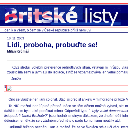
deník o všem, o čem se v České republice příliš nemluví
18. 11. 2003
Lidi, proboha, probuďte se!
Milan Krčmář
Když sleduji volební preference jednotlivých stran, vstávají mi hrůzou vla
zpustošila zemi a uvrhla ji do izolace, z níž se vzpamatovává jen velmi pomalu,
Jenže...
Ono se vlastně není ani co divit. Stačí si přečíst anketu v mimořádné příloze 
To NIC možná není úplně přesné, něco se těm dětem možná vybaví, ale maj
dalších osm bylo také poněkud mimo. Odpovědi typu
"...byly velké demonstrac
listopadu? Umřel Brežněv?"
jsou hodně smutným důkazem, že dnešní děti toho 
dějepise neměly, že se v žádném předmětu o pádu komunismu neučily atd.
Upřímně řečeno nechápu, jak je možné, že se ve školách stále učí věci, kter