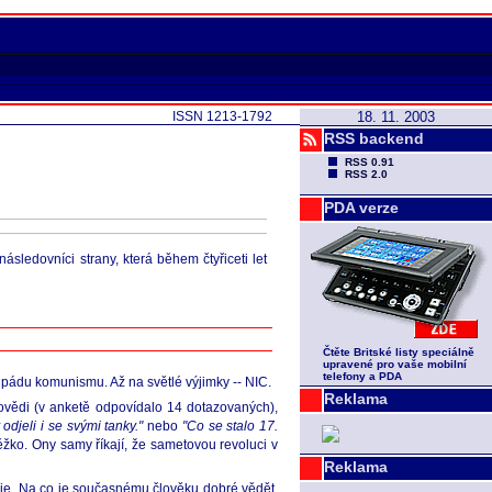
ISSN 1213-1792
18. 11. 2003
RSS backend
RSS 0.91
RSS 2.0
PDA verze
ásledovníci strany, která během čtyřiceti let
Čtěte Britské listy speciálně
upravené pro vaše mobilní
telefony a PDA
 o pádu komunismu. Až na světlé výjimky -- NIC.
Reklama
ovědi (v anketě odpovídalo 14 dotazovaných),
odjeli i se svými tanky."
nebo
"Co se stalo 17.
žko. Ony samy říkají, že sametovou revoluci v
Reklama
ňuje. Na co je současnému člověku dobré vědět,