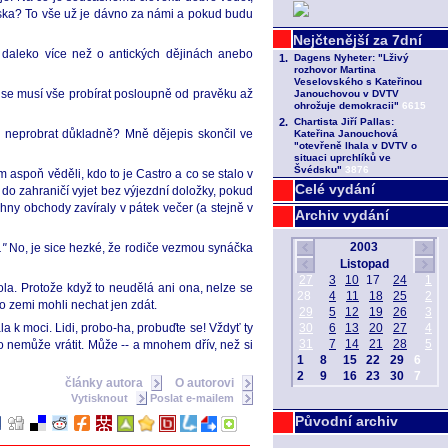
erska? To vše už je dávno za námi a pokud budu
daleko více než o antických dějinách anebo
 se musí vše probírat posloupně od pravěku až
, neprobrat důkladně? Mně dějepis skončil ve
aspoň věděli, kdo to je Castro a co se stalo v
Celé vydání
do zahraničí vyjet bez výjezdní doložky, pokud
chny obchody zavíraly v pátek večer (a stejně v
Archiv vydání
."
No, je sice hezké, že rodiče vezmou synáčka
kola. Protože když to neudělá ani ona, nelze se
to zemi mohli nechat jen zdát.
a k moci. Lidi, probo-ha, probuďte se! Vždyť ty
o nemůže vrátit. Může -- a mnohem dřív, než si
články autora
O autorovi
Vytisknout
Poslat e-mailem
Původní archiv