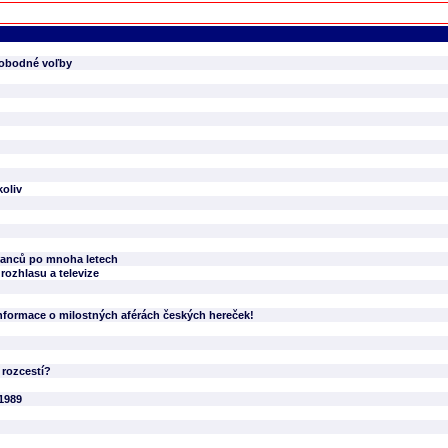
slobodné voľby
koliv
slanců po mnoha letech
ozhlasu a televize
formace o milostných aférách českých hereček!
 rozcestí?
1989