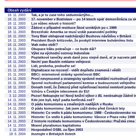
Obsah vydání
18. 11. 2003
Tak, a je tu zase toho sedumnáctýho....
18. 11. 2003
17. november v Bratislave -- po 14 letech opäť demonštrácia za 
18. 11. 2003
Lze vůbec mluvit o historii?
18. 11. 2003
Žádost o případné restituce škod vzniklých po r. 1989
18. 11. 2003
Brzeziński: Amerika se musí vzdát paranoidní politiky
18. 11. 2003
Tony Blair obhajoval nadcházející Bushovu návštěvu v Británii
18. 11. 2003
Prezident Bush kritizován, že poskytl interview bulvárnímu listu
18. 11. 2003
Vrah nebo oběť?
18. 11. 2003
Okupace Iráku pokračuje -- co bude dál?
18. 11. 2003
Výlet na východní ostrovy Indonésie
18. 11. 2003
Poplatkové tanečky aneb daně jsou stejně daně, ať je nazvete jak
18. 11. 2003
Nechť pan Baubín neklame veřejnost
18. 11. 2003
Lidi, proboha, probuďte se!
15. 11. 2003
Digitalizace na rozcestí - vidět dopředu znamená i vědět
15. 11. 2003
BBCi: internetové stránky společnosti BBC
14. 11. 2003
První nevynucené a strategicky správné mediální rozhodnutí po
15. 11. 2003
Sporné rozhodnutí parlamentní komise o budoucnosti veřejného r
18. 11. 2003
Donath tvrdí, že Železný před vyšetřovací komisí nemluvil pravdu
18. 11. 2003
Vzhůru s Českým telecomem do EU!
3. 12. 2003
Pozor! Nekupujte to! Nový knižní výbor z
BL
neobsahuje žádné in
14. 11. 2003
Kde jste byli, když padla berlínská zeď?
14. 11. 2003
O pádu komunismu a zmařených nadějích v Rusku
14. 11. 2003
O pádu komunismu: Jak jsem zažil dobu před čtrnácti lety
13. 11. 2003
Historie: Co vedlo k pádu komunismu: 1988 - Československo na
14. 11. 2003
Historie: Co vedlo k pádu komunismu: Vánoce v Praze roku 1988
14. 11. 2003
Z historie rozkladu komunismu v Československu: Pražská zima 
14. 11. 2003
Mravní pluralismus kapitalismu
1. 11. 2003
Hospodaření OSBL za říjen 2003
18. 6. 2004
Inzerujte v Britských listech