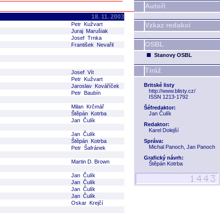
Autoři
18. 11. 2003
Petr Kužvart
Vzkaz redakci
Juraj Marušiak
Josef Trnka
OSBL
František Nevařil
Stanovy OSBL
Tiráž
Josef Vít
Petr Kužvart
Britské listy
Jaroslav Kováříček
http://www.blisty.cz/
Petr Baubín
ISSN 1213-1792
Milan Krčmář
Šéfredaktor:
Štěpán Kotrba
Jan Čulík
Jan Čulík
Redaktor:
Karel Dolejší
Jan Čulík
Štěpán Kotrba
Správa:
Michal Panoch, Jan Panoch
Petr Šafránek
Grafický návrh:
Martin D. Brown
Štěpán Kotrba
Jan Čulík
Jan Čulík
Jan Čulík
Jan Čulík
Oskar Krejčí