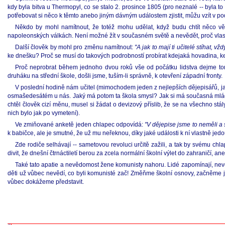
kdy byla bitva u Thermopyl, co se stalo 2. prosince 1805 (pro neznalé -- byla 
potřebovat si něco k těmto anebo jiným dávným událostem zjistit, můžu vzít v po
Někdo by mohl namítnout, že totéž mohu udělat, když budu chtít něco 
napoleonských válkách. Není možné žít v současném světě a nevědět, proč vlas
Další člověk by mohl pro změnu namítnout:
"A jak to mají ti učitelé stíhat, 
ke dnešku? Proč se musí do takových podrobností probírat kdejaká hovadina, k
Proč neprobrat během jednoho dvou roků vše od počátku lidstva dejme tom
druháku na střední škole, došli jsme, tuším-li správně, k otevření západní fronty.
V poslední hodině nám učitel (mimochodem jeden z nejlepších dějepisářů, jak
osmašedesátém u nás. Jaký má potom ta škola smysl? Jak si má současná mládež u
chtěl člověk cizí měnu, musel si žádat o devizový příslib, že se na všechno stá
nich bylo jak po vymetení).
Ve zmiňované anketě jeden chlapec odpovídá:
"V dějepise jsme to neměli a 
k babičce, ale je smutné, že už mu neřeknou, díky jaké události k ní vlastně jedo
Zde rodiče selhávají -- sametovou revoluci určitě zažili, a tak by svému chla
divit, že dnešní čtrnáctiletí berou za zcela normální školní výlet do zahraničí, a
Také tato apatie a nevědomost žene komunisty nahoru. Lidé zapomínají, nevědí
děti už vůbec nevědí, co byli komunisté zač! Změňme školní osnovy, začněme ji
vůbec dokážeme představit.