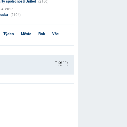
rty společnosti United
(2150)
.4. 2017
rosba
(2104)
Týden
Měsíc
Rok
Vše
2050