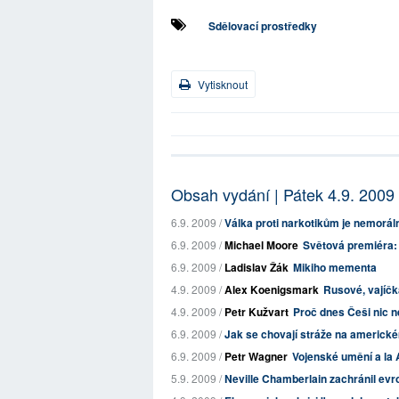
Sdělovací prostředky
Vytisknout
Obsah vydání | Pátek 4.9. 2009
6.9. 2009 /
Válka proti narkotikům je nemorál
6.9. 2009 /
Michael Moore
Světová premiéra
6.9. 2009 /
Ladislav Žák
Mikiho mementa
4.9. 2009 /
Alex Koenigsmark
Rusové, vajíč
4.9. 2009 /
Petr Kužvart
Proč dnes Češi nic n
6.9. 2009 /
Jak se chovají stráže na americk
6.9. 2009 /
Petr Wagner
Vojenské umění a la 
5.9. 2009 /
Neville Chamberlain zachránil evr