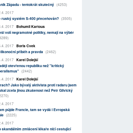
nik Západu - tentokrát skutečný
(4253)
.4. 2017
e ruský systém S-400 přeceňován?
(3505)
.4. 2017
Bohumil Kartous
ši volí negramotné politiky, nemají na výběr
3289)
.4. 2017
Boris Cvek
likonoční příběh a pravda
(2462)
.4. 2017
Karel Dolejší
ději otevřenou republiku než "kritický
beralismus"
(2442)
.4. 2017
Karel Dolejší
rach? Jako bývalý aktivista proti radaru jsem
skal zcela jinou zkušenost než Petr Glivický
2270)
.4. 2017
m půjde Francie, tam se vydá i Evropská
nie
(2225)
.4. 2017
 skandálním zmlácení lékaře ničí cestující