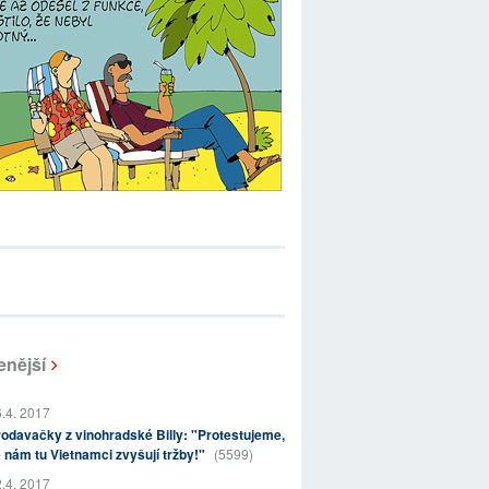
enější
.4. 2017
odavačky z vinohradské Billy: "Protestujeme,
 nám tu Vietnamci zvyšují tržby!"
(5599)
.4. 2017