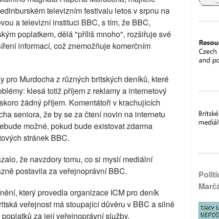
a edinburském televizním festivalu letos v srpnu na
vou a televizní instituci BBC, s tím, že BBC,
ým poplatkem, dělá "příliš mnoho", rozšiřuje své
o šíření informací, což znemožňuje komerčním
y pro Murdocha z různých britských deníků, které
oblémy: klesá totiž příjem z reklamy a internetový
skoro žádný příjem. Komentátoři v krachujících
ha seniora, že by se za čtení novin na internetu
o nebude možné, pokud bude existovat zdarma
tových stránek BBC.
zalo, že navzdory tomu, co si myslí mediální
 rázně postavila za veřejnoprávní BBC.
Polit
Marč
nění, který provedla organizace ICM pro deník
itská veřejnost má stoupající důvěru v BBC a silně
poplatků za její veřejnoprávní služby.