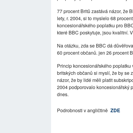
77 procent Britů zastává názor, že BBC
lety, r. 2004, si to myslelo 68 procen
koncesionářského poplatku pro BBC je
které BBC poskytuje, jsou kvalitní. V
Na otázku, zda se BBC dá důvěřovat,
60 procent občanů. jen 26 procent B
Princip koncesionářského poplatku v
britských občanů si myslí, že by se
názor, že by lidé měli platit subskr
2004 podporovalo koncesionářský po
dnes.
Podrobnosti v angličtině
ZDE