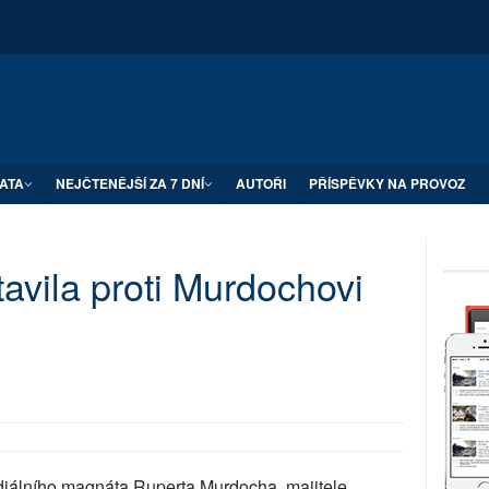
ATA
NEJČTENĚJŠÍ ZA 7 DNÍ
AUTOŘI
PŘÍSPĚVKY NA PROVOZ
tavila proti Murdochovi
iálního magnáta Ruperta Murdocha, majitele