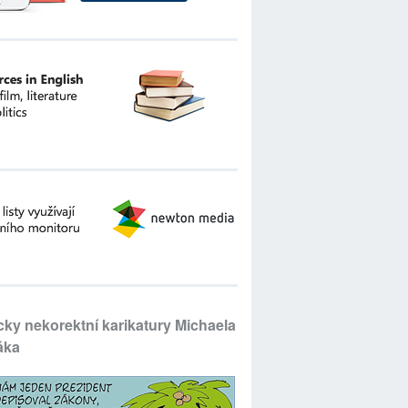
icky nekorektní karikatury Michaela
áka