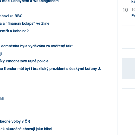
ek mezi Londýnem a Washingtonem"
ka
16
P
ochovi za BBC
 a "finanční kolaps" ve Zlíně
emřít a koho ne?
by domněnka byla vydávána za ověřený fakt
ji
níky Pinochetovy tajné policie
e Kondor měl být i brazilský prezident s českými kořeny J.
idí
becné voľby v ČR
vek skutečně chovají jako blbci