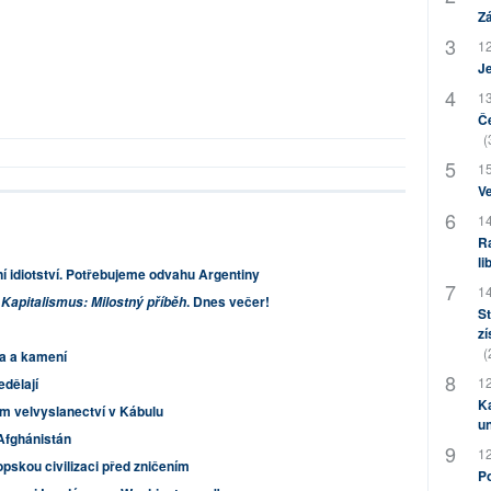
Zá
12
J
13
Če
(
15
Ve
14
Ra
li
ní idiotství. Potřebujeme odvahu Argentiny
14
:
. Dnes večer!
Kapitalismus: Milostný příběh
St
zí
(
ka a kamení
12
edělají
Ka
ém velvyslanectví v Kábulu
u
Afghánistán
12
opskou civilizaci před zničením
Po