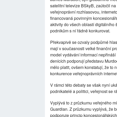
satelitní televize BSkyB, zaútočil n
veřejnoprávní rozhlasovou, interneto
financovaná povinným koncesionářsk
aktivity do všech oblastí digitálníh
podnikům s ní řádně konkurovat.
Překvapivě se ozvaly podpůrné hlas
mají v současnosti velké finanční pr
model vydávání informací nepřináší 
denících podporují představu Murdoc
mělo platit, ovšem konstatují, že t
konkurence veřejnoprávních interne
V rámci této debaty se však nyní uká
podnikatelé a politici, veřejnost se
Vyplývá to z průzkumu veřejného mí
Guardian. Z průzkumu vyplývá, že br
podporuje princip koncesionářských 