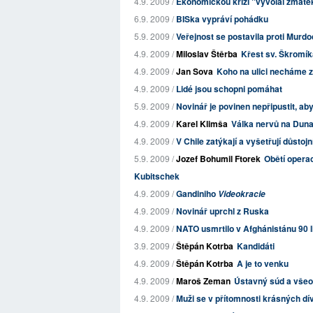
4.9. 2009 /
Ekonomickou krizi "vyvolal zmat
6.9. 2009 /
BISka vypráví pohádku
5.9. 2009 /
Veřejnost se postavila proti Murd
4.9. 2009 /
Miloslav Štěrba
Křest sv. Škromíka
4.9. 2009 /
Jan Sova
Koho na ulici necháme z
4.9. 2009 /
Lidé jsou schopni pomáhat
5.9. 2009 /
Novinář je povinen nepřipustit, a
4.9. 2009 /
Karel Klimša
Válka nervů na Duna
4.9. 2009 /
V Chile zatýkají a vyšetřují důstoj
5.9. 2009 /
Jozef Bohumil Ftorek
Obětí operac
Kubitschek
4.9. 2009 /
Gandiniho
Videokracie
4.9. 2009 /
Novinář uprchl z Ruska
4.9. 2009 /
NATO usmrtilo v Afghánistánu 90 l
3.9. 2009 /
Štěpán Kotrba
Kandidáti
4.9. 2009 /
Štěpán Kotrba
A je to venku
4.9. 2009 /
Maroš Zeman
Ústavný súd a všeo
4.9. 2009 /
Muži se v přítomnosti krásných dí