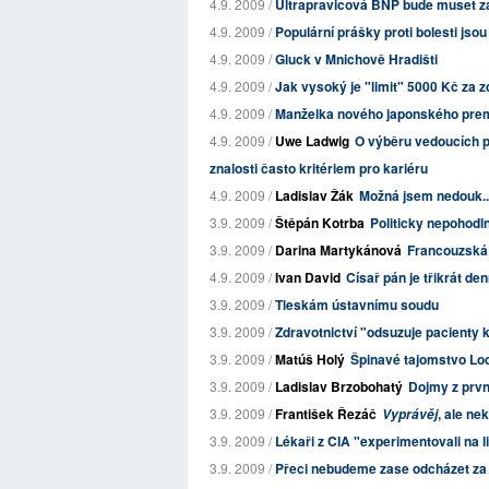
4.9. 2009 /
Ultrapravicová BNP bude muset za 
4.9. 2009 /
Populární prášky proti bolesti jso
4.9. 2009 /
Gluck v Mnichově Hradišti
4.9. 2009 /
Jak vysoký je "limit" 5000 Kč za 
4.9. 2009 /
Manželka nového japonského premié
4.9. 2009 /
Uwe Ladwig
O výběru vedoucích p
znalosti často kritériem pro kariéru
4.9. 2009 /
Ladislav Žák
Možná jsem nedouk..
3.9. 2009 /
Štěpán Kotrba
Politicky nepohodl
3.9. 2009 /
Darina Martykánová
Francouzská 
4.9. 2009 /
Ivan David
Císař pán je třikrát de
3.9. 2009 /
Tleskám ústavnímu soudu
3.9. 2009 /
Zdravotnictví "odsuzuje pacienty k
3.9. 2009 /
Matúš Holý
Špinavé tajomstvo Lo
3.9. 2009 /
Ladislav Brzobohatý
Dojmy z prvn
3.9. 2009 /
František Řezáč
, ale ne
Vyprávěj
3.9. 2009 /
Lékaři z CIA "experimentovali na l
3.9. 2009 /
Přeci nebudeme zase odcházet za