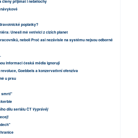
členy přijímat i nebělochy
u návykové
zdravotnické poplatky?
ra: Unesli mě vetřelci z cizích planet
racovníků, neboli Proč asi nezávisle na systému nejsou odborné
.
nou informaci česká média ignorují
revoluce, Goebbels a konzervativní ofenzíva
nně u prsu
 smrti"
ckerbie
ího dílu seriálu ČT
Vyprávěj
kecej!
idech"
 hranice