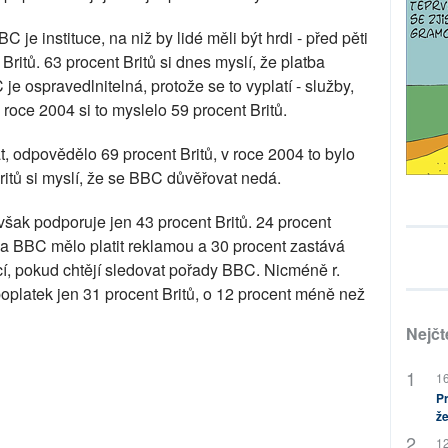
 je instituce, na niž by lidé měli být hrdi - před pěti
t Britů. 63 procent Britů si dnes myslí, že platba
 ospravedlnitelná, protože se to vyplatí - služby,
 roce 2004 si to myslelo 59 procent Britů.
 odpovědělo 69 procent Britů, v roce 2004 to bylo
ritů si myslí, že se BBC důvěřovat nedá.
šak podporuje jen 43 procent Britů. 24 procent
 za BBC mělo platit reklamou a 30 procent zastává
ipcí, pokud chtějí sledovat pořady BBC. Nicméně r.
platek jen 31 procent Britů, o 12 procent méně než
Nejčt
16
Pr
že
12