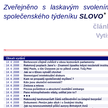
Zveřejněno s laskavým svolením
společenského týdeníku
SLOVO
člán
Vyt
Obsah vydání
14. 4. 2008
Berlusconi zřejmě zvítězil v obou komorách parlamentu
14. 4. 2008
Raketový poplach Jane's - Znamení úpadku kdysi nezávislé instit
14. 4. 2008
Milý Pavle, s tím Ústavem jsi to pěkně zvrtal. Tvůj Petr
14. 4. 2008
Jak se v iDnes vytváří chrchel
14. 4. 2008
Stereotypní intelektuální diskurs
14. 4. 2008
Kam se propadá společenské myšlení ?
14. 4. 2008
Kdo jsou skuteční extremisté?
14. 4. 2008
Zmluva a mluva
14. 4. 2008
Ficova pošetilost a absolutní mediální embargo
14. 4. 2008
Pane místopředsedo vlády, udělal jste to?
14. 4. 2008
■ ■ ■
14. 4. 2008
Rakouský landsmanšaft žádá odškodnění za údajné bezpráví
14. 4. 2008
Dokument:
Peníze jako dluh
i s českými titulky
14. 4. 2008
Jak na nesrozumitelně píšící autory
Britských listů