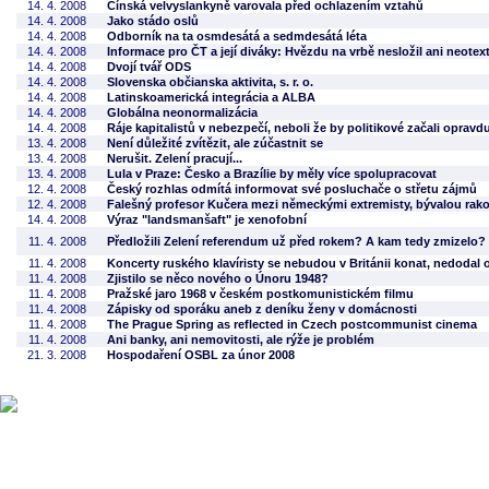
14. 4. 2008
Čínská velvyslankyně varovala před ochlazením vztahů
14. 4. 2008
Jako stádo oslů
14. 4. 2008
Odborník na ta osmdesátá a sedmdesátá léta
14. 4. 2008
Informace pro ČT a její diváky: Hvězdu na vrbě nesložil ani neotex
14. 4. 2008
Dvojí tvář ODS
14. 4. 2008
Slovenska občianska aktivita, s. r. o.
14. 4. 2008
Latinskoamerická integrácia a ALBA
14. 4. 2008
Globálna neonormalizácia
14. 4. 2008
Ráje kapitalistů v nebezpečí, neboli že by politikové začali opravd
13. 4. 2008
Není důležité zvítězit, ale zúčastnit se
13. 4. 2008
Nerušit. Zelení pracují...
13. 4. 2008
Lula v Praze: Česko a Brazílie by měly více spolupracovat
12. 4. 2008
Český rozhlas odmítá informovat své posluchače o střetu zájmů
12. 4. 2008
Falešný profesor Kučera mezi německými extremisty, bývalou ra
14. 4. 2008
Výraz "landsmanšaft" je xenofobní
11. 4. 2008
Předložili Zelení referendum už před rokem? A kam tedy zmizelo?
11. 4. 2008
Koncerty ruského klavíristy se nebudou v Británii konat, nedodal o
11. 4. 2008
Zjistilo se něco nového o Únoru 1948?
11. 4. 2008
Pražské jaro 1968 v českém postkomunistickém filmu
11. 4. 2008
Zápisky od sporáku aneb z deníku ženy v domácnosti
11. 4. 2008
The Prague Spring as reflected in Czech postcommunist cinema
11. 4. 2008
Ani banky, ani nemovitosti, ale rýže je problém
21. 3. 2008
Hospodaření OSBL za únor 2008