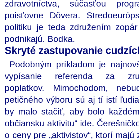
zdravotníctva, súčasťou pro
poisťovne Dôvera. Stredoeuróps
politiku je teda združením zopá
podnikajú. Bodka.
Skryté zastupovanie cudzí
Podobným príkladom je najnovši
vypísanie referenda za zru
poplatkov. Mimochodom, neb
petičného výboru sú aj tí istí ľudi
by malo stačiť, aby bolo každém
občiansku aktivitu“ ide. Čerešničk
o ceny pre „aktivistov“, ktorí majú