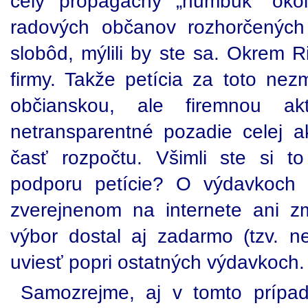
celý propagačný „humbuk“ okol
radových občanov rozhorčenýc
slobôd, mýlili by ste sa. Okrem 
firmy. Takže petícia za toto nez
občianskou, ale firemnou ak
netransparentné pozadie celej a
časť rozpočtu. Všimli ste si t
podporu petície? O výdavkoch 
zverejnenom na internete ani z
výbor dostal aj zadarmo (tzv. ne
uviesť popri ostatných výdavkoch.
Samozrejme, aj v tomto prípad