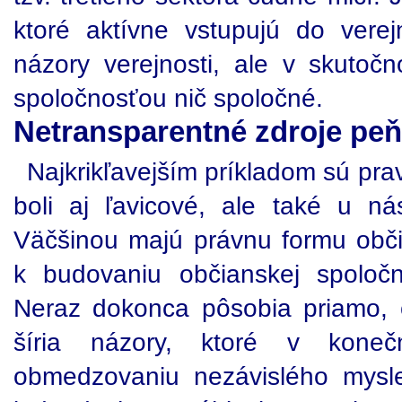
ktoré aktívne vstupujú do verej
názory verejnosti, ale v skutoč
spoločnosťou nič spoločné.
Netransparentné zdroje peň
Najkrikľavejším príkladom sú prav
boli aj ľavicové, ale také u ná
Väčšinou majú právnu formu obč
k budovaniu občianskej spoločn
Neraz dokonca pôsobia priamo, č
šíria názory, ktoré v kon
obmedzovaniu nezávislého mysle