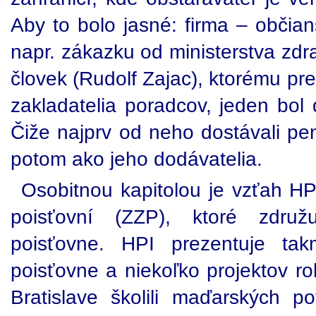
Aby to bolo jasné: firma – občia
napr. zákazku od ministerstva zdr
človek (Rudolf Zajac), ktorému pre
zakladatelia poradcov, jeden bol
Čiže najprv od neho dostávali pe
potom ako jeho dodávatelia.
Osobitnou kapitolou je vzťah HP
poisťovní (ZZP), ktoré združ
poisťovne. HPI prezentuje tak
poisťovne a niekoľko projektov rob
Bratislave školili maďarských po