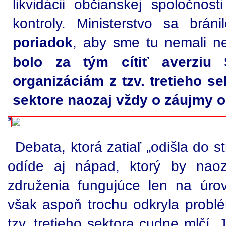
likvidácii občianskej spoločnost
kontroly. Ministerstvo sa bráni
poriadok
, aby sme tu nemali ne
bolo za tým cítiť averzi
organizáciám z tzv. tretieho se
sektore naozaj vždy o záujmy 
Debata, ktorá zatiaľ „odišla do s
odíde aj nápad, ktorý by naoza
združenia fungujúce len na úrov
však aspoň trochu odkryla probl
tzv. tretieho sektora cudne mlčí. 