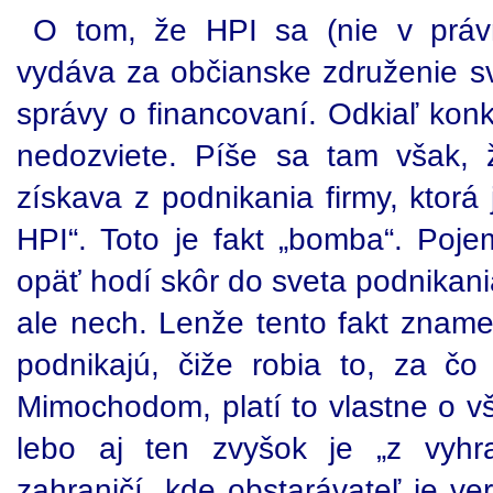
O tom, že HPI sa (nie v práv
vydáva za občianske združenie sv
správy o financovaní. Odkiaľ kon
nedozviete. Píše sa tam však, 
získava z podnikania firmy, ktorá
HPI“. Toto je fakt „bomba“. Poje
opäť hodí skôr do sveta podnikania
ale nech. Lenže tento fakt zname
podnikajú, čiže robia to, za čo i
Mimochodom, platí to vlastne o vše
lebo aj ten zvyšok je „z vyh
zahraničí, kde obstarávateľ je ver