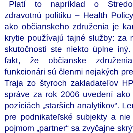
Platí to napríklad o Stredo
zdravotnú politiku – Health Policy
ako občianskeho združenia je k
krytie používajú tajné služby: za
skutočnosti ste niekto úplne iný
fakt, že občianske združeni
funkcionári sú členmi nejakých pred
Traja zo štyroch zakladateľov HP
správe za rok 2006 uvedení ako „p
pozíciách „starších analytikov“. Le
pre podnikateľské subjekty a nie
pojmom „partner“ sa zvyčajne skrý