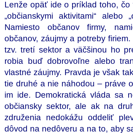
Lenže opäť ide o príklad toho, čo
„občianskymi aktivitami“ alebo „
Namiesto občanov firmy, nami
občanov, záujmy a potreby firiem. 
tzv. tretí sektor a väčšinou ho pr
robia buď dobrovoľne alebo tra
vlastné záujmy. Pravda je však tak
tie druhé a nie náhodou – práve o 
im ide. Demokratická vláda sa n
občiansky sektor, ale ak na dru
združenia nedokážu oddeliť ple
dôvod na nedôveru a na to, aby sa 