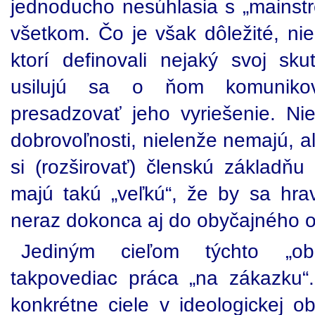
jednoducho nesúhlasia s „mainst
všetkom. Čo je však dôležité, ni
ktorí definovali nejaký svoj sk
usilujú sa o ňom komuniko
presadzovať jeho vyriešenie. Ni
dobrovoľnosti, nielenže nemajú, a
si (rozširovať) členskú základňu
majú takú „veľkú“, že by sa hra
neraz dokonca aj do obyčajného 
Jediným cieľom týchto „obč
takpovediac práca „na zákazku“. 
konkrétne ciele v ideologickej ob