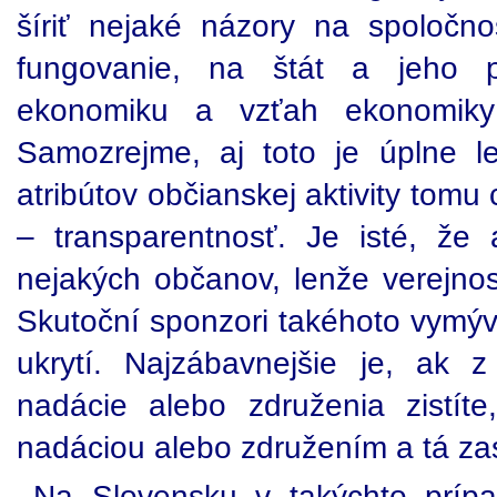
šíriť nejaké názory na spoločno
fungovanie, na štát a jeho
ekonomiku a vzťah ekonomiky 
Samozrejme, aj toto je úplne l
atribútov občianskej aktivity tom
– transparentnosť. Je isté, že
nejakých občanov, lenže verejnos
Skutoční sponzori takéhoto vymý
ukrytí. Najzábavnejšie je, ak 
nadácie alebo združenia zistít
nadáciou alebo združením a tá zas
Na Slovensku v takýchto prípa