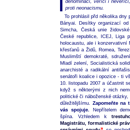
denominací, věřící i nevěřící
proti neonacismu.
To prohlásil přd několika dny
Bányai. Desítky organizací od 
Simcha, Česká unie židovské
České republice, ICEJ, Liga p
holocaustu, ale i konzervativn
křesťanů a Židů, Romea, Terez
Muslimští demokraté, sdružení
Mladí zelení, Socialistická sol
anarchisté a radikální antifaši
senátoři koalice i opozice - ti v
10. listopadu 2007 a účastnit 
když s některými z nich nemu
politické či náboženské otázky,
důležitějšímu.
Zapomeňte na to
vás spojuje.
Nepřítelem demo
špína. Vzhledem k
trestuh
Magistrátu, formalistické prá
správními soudy
se pochod 