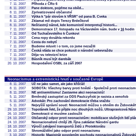
7. 11. 2007
Příhoda z ČRo 6
8. 11. 2007
Pane doktore, pojďme na oběd...
8. 11. 2007
Zprivatizované občanství
8. 11. 2007
Výtka k "pár slovům k VŘSR" od pana B. Cveka
8. 11. 2007
Zklamal mě dopis Terezy Brdečkové
8. 11. 2007
Nešťastný národ, kde komunisté interpretují historii...
7. 11. 2007
Demonstrace 17. listopadu na Václavském nám. bude v
16
hodin
7. 11. 2007
Od Tuchačevského k Čunkovi
7. 11. 2007
Cena ropy dosáhla rekordu
7. 11. 2007
Cesta do nebytí
7. 11. 2007
Budeme mluvit i o tom, co jsme nezažili
7. 11. 2007
Česká vláda se chce pokusit o národní sebevraždu
7. 11. 2007
Déja–vu televizní krize
7. 11. 2007
Básník musí být darebák
20. 10. 2007
Hospodaření OSBL za září 2007
Neonacismus a extremistická hnutí v současné Evropě
8. 11. 2007
Už ne jako samet, ale jako křišťál!
8. 11. 2007
SOBOTA: Všechny barvy proti hnědé - Společně proti neonacis
8. 11. 2007
NE antisemitismu! Zastavme akci neonacistů!
5. 11. 2007
Brněnský zastupitel za ODS Paulczyňski je rasista a xenofob
5. 11. 2007
Advokát: Pro zachování demokracie třeba vraždu
5. 11. 2007
Nejvyšší správní soud: Neonacisté můžou s ohněm do Židovské
29. 10. 2007
Topolánek řekl, že přijde noc dlouhých nožů. Ultrapravicová Náro
26. 10. 2007
Demokracii si musíme zasloužit
24. 10. 2007
Občanský odpor proti neonacistům: mobilizace slušných lidí plá
24. 10. 2007
Neonacionalisté chtějí 28. října zakládat Národní gardu
18. 10. 2007
Výročí zahájení transportů židů z Protektorátu
18. 10. 2007
Shromáždění jako odpor proti neonacismu
3. 10. 2007
Historik: Magistrát povolením pochodu neonacionalistů Židovs