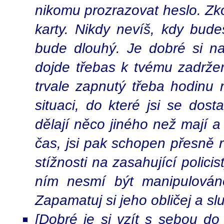
nikomu prozrazovat heslo. Zkon
karty. Nikdy nevíš, kdy bud
bude dlouhý. Je dobré si nap
dojde třebas k tvému zadržen
trvale zapnutý třeba hodinu
situaci, do které jsi se dosta
dělají něco jiného než mají a
čas, jsi pak schopen přesně 
stížnosti na zasahující polici
ním nesmí být manipulováno
Zapamatuj si jeho obličej a sl
[Dobré je si vzít s sebou do