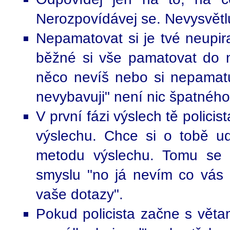
Nerozpovídávej se. Nevysvětlu
Nepamatovat si je tvé neupir
běžné si vše pamatovat do n
něco nevíš nebo si nepamatu
nevybavuji" není nic špatnéh
V první fázi výslech tě polici
výslechu. Chce si o tobě ud
metodu výslechu. Tomu se 
smyslu "no já nevím co vás 
vaše dotazy".
Pokud policista začne s větam