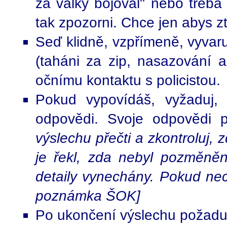
za války bojoval" nebo třeba 
tak zpozorni. Chce jen abys ztr
Seď klidně, vzpřímeně, vyvaru
(taháni za zip, nasazování 
očnímu kontaktu s policistou.
Pokud vypovídáš, vyžaduj,
odpovědi. Svoje odpovědi po
výslechu přečti a zkontroluj, z
je řekl, zda nebyl pozměněn
detaily vynechány. Pokud nec
poznámka ŠOK]
Po ukončení výslechu požaduj 