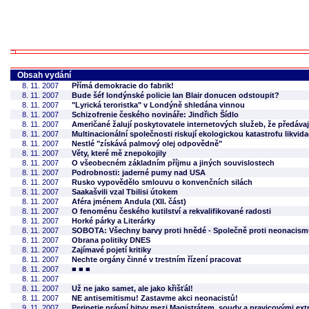
Obsah vydání
8. 11. 2007
Přímá demokracie do fabrik!
8. 11. 2007
Bude šéf londýnské policie Ian Blair donucen odstoupit?
8. 11. 2007
"Lyrická teroristka" v Londýně shledána vinnou
8. 11. 2007
Schizofrenie českého novináře: Jindřich Šídlo
8. 11. 2007
Američané žalují poskytovatele internetových služeb, že předáva
8. 11. 2007
Multinacionální společnosti riskují ekologickou katastrofu likvida
8. 11. 2007
Nestlé "získává palmový olej odpovědně"
8. 11. 2007
Věty, které mě znepokojily
8. 11. 2007
O všeobecném základním příjmu a jiných souvislostech
8. 11. 2007
Podrobnosti: jaderné pumy nad USA
8. 11. 2007
Rusko vypovědělo smlouvu o konvenčních silách
8. 11. 2007
Saakašvili vzal Tbilisi útokem
8. 11. 2007
Aféra jménem Andula (XII. část)
8. 11. 2007
O fenoménu českého kutilství a rekvalifikované radosti
8. 11. 2007
Horké párky a Literárky
8. 11. 2007
SOBOTA: Všechny barvy proti hnědé - Společně proti neonacis
8. 11. 2007
Obrana politiky DNES
8. 11. 2007
Zajímavé pojetí kritiky
8. 11. 2007
Nechte orgány činné v trestním řízení pracovat
8. 11. 2007
■ ■ ■
8. 11. 2007
8. 11. 2007
Už ne jako samet, ale jako křišťál!
8. 11. 2007
NE antisemitismu! Zastavme akci neonacistů!
9. 11. 2007
Peripetie právní bitvy mezi Magistrátem, soudy a pravicovými ext