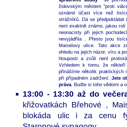
židovským městem "proti válce
oznámil účast více než tisíc
strážníků. Dá se předpokládat 
není exaktně známo, jakou roli b
neonacisty při jejich pochode
nevyjádřila . Přesto jsou tisí
Maiselovy ulice. Tato akce z
ohledu na jejich názor, víru a po
hlouposti a zvůli není protist
Vzhledem k tomu, že někteří
přinášíme několik praktických 
při případném zadržení.
Jste o
práva.
Buďte si toho vědomi a o
13:00 - 13:30 až do veče
křižovatkách Břehové , Mais
blokáda ulic i za cenu fy
Staronové synagogy