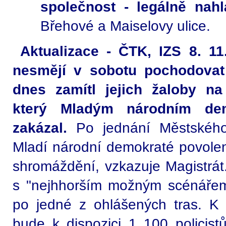
společnost - legálně nah
Břehové a Maiselovy ulice.
Aktualizace - ČTK, IZS 8. 11
nesmějí v sobotu pochodovat
dnes zamítl jejich žaloby na
který Mladým národním de
zakázal.
Po jednání Městskéh
Mladí národní demokraté povolen
shromáždění, vzkazuje Magistrát
s "nejhhorším možným scénáře
po jedné z ohlášených tras. K z
bude k dispozici 1 100 policistů