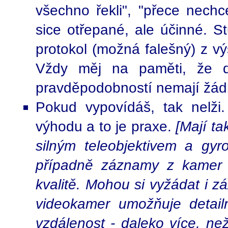
všechno řekli", "přece nechc
sice otřepané, ale účinné. St
protokol (možná falešný) z vý
Vždy měj na paměti, že do
pravděpodobností nemají žád
Pokud vypovídáš, tak nelži.
výhodu a to je praxe.
[Mají t
silným teleobjektivem a gyro
případně záznamy z kamer t
kvalitě. Mohou si vyžádat i z
videokamer umožňuje detailn
vzdálenost - daleko více, ne