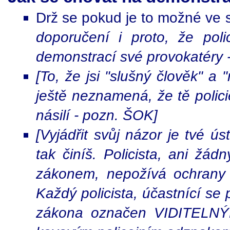
Drž se pokud je to možné ve s
doporučení i proto, že pol
demonstrací své provokatéry 
[To, že jsi "slušný člověk" a
ještě neznamená, že tě polic
násilí - pozn. ŠOK]
[Vyjádřit svůj názor je tvé ú
tak činíš. Policista, ani žád
zákonem, nepožívá ochrany z
Každý policista, účastnící se
zákona označen VIDITELNÝM