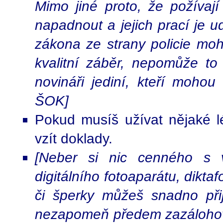
Mimo jiné proto, že požívají 
napadnout a jejich prací je 
zákona ze strany policie moh
kvalitní záběr, nepomůže to
novináři jediní, kteří mohou
ŠOK]
Pokud musíš užívat nějaké l
vzít doklady.
[Neber si nic cenného s v
digitálního fotoaparátu, dikta
či šperky můžeš snadno přij
nezapomeň předem zazálohova