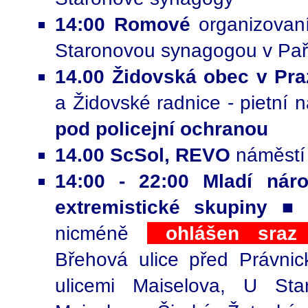
14:00
Romové
organizovan
Staronovou synagogou v Paříž
14.00 Židovská obec v Pra
a Židovské radnice - pietní
pod policejní ochranou
14.00 ScSol, REVO
náměstí
14:00 - 22:00 Mladí nár
extremistické skupiny
■ 
nicméně
ohlášen sraz 
Břehová ulice před Právni
ulicemi Maiselova, U Sta