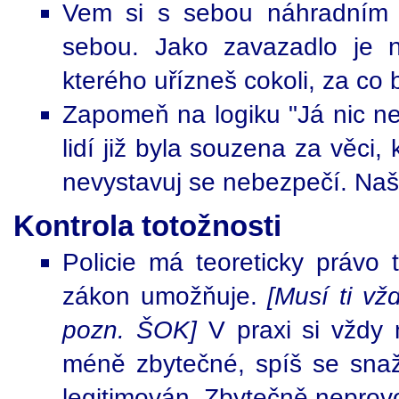
Vem si s sebou náhradním o
sebou. Jako zavazadlo je n
kterého uřízneš cokoli, za co 
Zapomeň na logiku "Já nic ne
lidí již byla souzena za věci,
nevystavuj se nebezpečí. Naším
Kontrola totožnosti
Policie má teoreticky právo t
zákon umožňuje.
[Musí ti vžd
pozn. ŠOK]
V praxi si vždy 
méně zbytečné, spíš se snaž
legitimován. Zbytečně neprov