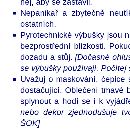
něj, aby se zastavil.
Nepanikař a zbytečně neutík
ostatních.
Pyrotechnické výbušky jsou 
bezprostřední blízkosti. Poku
dozadu a stůj.
[Dočasné ohluš
se výbušky používají. Počítej
Uvažuj o maskování, čepice s
dostačující. Oblečení tmavé 
splynout a hodí se i k vyjádř
nebo dekor zjednodušuje tvo
ŠOK]