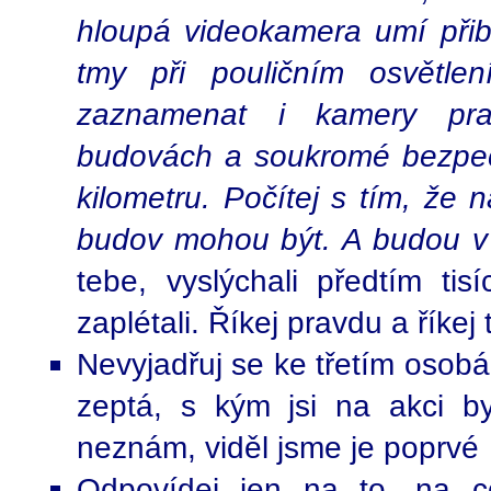
hloupá videokamera umí přibl
tmy při pouličním osvětlen
zaznamenat i kamery pra
budovách a soukromé bezpečn
kilometru. Počítej s tím, že
budov mohou být. A budou v
tebe, vyslýchali předtím tis
zaplétali. Říkej pravdu a říke
Nevyjadřuj se ke třetím osobá
zeptá, s kým jsi na akci by
neznám, viděl jsme je poprvé
Odpovídej jen na to, na co