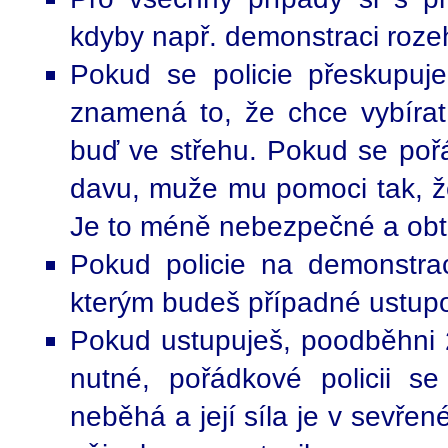
kdyby např. demonstraci rozeh
Pokud se policie přeskupuj
znamená to, že chce vybírat
buď ve střehu. Pokud se pořá
davu, muže mu pomoci tak, ž
Je to méně nebezpečné a obtí
Pokud policie na demonstrac
kterým budeš případné ustupo
Pokud ustupuješ, poodběhni 2
nutné, pořádkové policii s
neběhá a její síla je v sevře