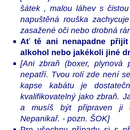
šátek , malou láhev s čisto
napuštěná rouška zachycuje 
zasažené oči nebo drobná rán
Ať tě ani nenapadne přijí
alkohol nebo jakékoli jiné d
[Ani zbraň (boxer, plynová 
nepatří. Tvou rolí zde není se
kapse kabátu je dostateč
kvalifikovatelný jako zbraň. 
a musíš být připraven ji 
Nepanikař. - pozn. ŠOK]
Pro všechny případy si s př