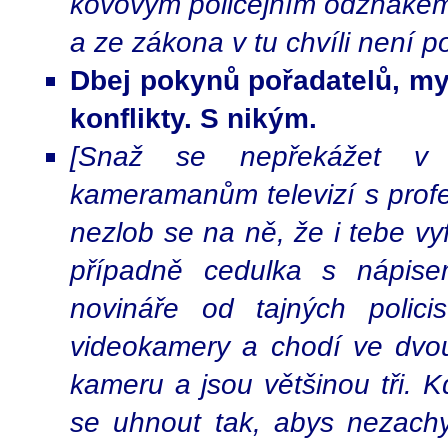
kovovým policejním odznakem 
a ze zákona v tu chvíli není 
Dbej pokynů pořadatelů, mys
konflikty. S nikým.
[Snaž se nepřekážet v p
kameramanům televizí s profe
nezlob se na ně, že i tebe vy
případně cedulka s nápis
novináře od tajných policis
videokamery a chodí ve dvou.
kameru a jsou většinou tři. K
se uhnout tak, abys nezachyti