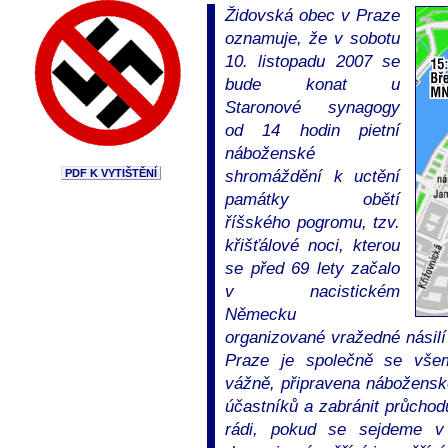
Židovská obec v Praze
oznamuje, že v sobotu
10. listopadu 2007 se
bude konat u
Staronové synagogy
od 14 hodin pietní
náboženské
PDF K VYTIŠTĚNÍ
shromáždění k uctění
památky obětí
říšského pogromu, tzv.
křišťálové noci, kterou
se před 69 lety začalo
v nacistickém
Německu
organizované vražedné násil
Praze je společně se všem
vážně, připravena náboženské
účastníků a zabránit průch
rádi, pokud se sejdeme v 