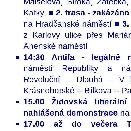
Maiselova, Široká, Žatecká,
Kafky.
■ 2. trasa - zakázán
na Hradčanské náměstí
■ 3.
z Karlovy ulice přes Mari
Anenské náměstí
14:30 Antifa - legálně 
náměstí Republiky a ná
Revoluční -- Dlouhá -- V 
Krásnohorské -- Bílkova -- P
15.00 Židovská liberáln
nahlášená demonstrace
na
17.00 až do večera T