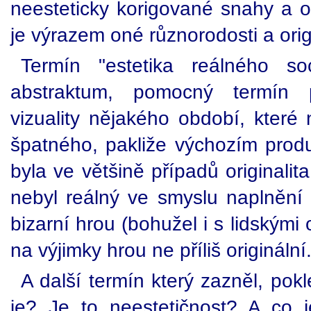
neesteticky korigované snahy a 
je výrazem oné různorodosti a origi
Termín "estetika reálného so
abstraktum, pomocný termín p
vizuality nějakého období, které
špatného, pakliže výchozím pro
byla ve většině případů originalit
nebyl reálný ve smyslu naplnění i
bizarní hrou (bohužel i s lidskými
na výjimky hrou ne příliš originální
A další termín který zazněl, pokl
je? Je to neestetičnost? A co j