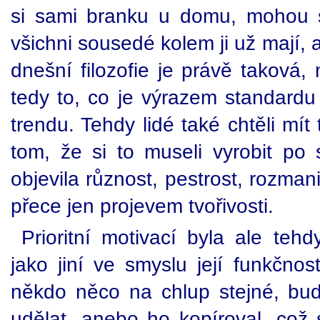
si sami branku u domu, mohou si
všichni sousedé kolem ji už mají, 
dnešní filozofie je právě taková, 
tedy to, co je výrazem standardu
trendu. Tehdy lidé také chtěli mít t
tom, že si to museli vyrobit p
objevila různost, pestrost, rozmani
přece jen projevem tvořivosti.
Prioritní motivací byla ale teh
jako jiní ve smyslu její funkčnost
někdo něco na chlup stejné, bu
udělat, anebo ho kopíroval, což 