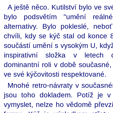
A ještě něco. Kutilství bylo ve 
bylo podsvětím "umění reálné
alternativy. Bylo pokleslé, nebo
chvíli, kdy se kýč stal od konce 
součástí umění s vysokým U, když 
inspirativní složka v letech
dominantní roli v době současné, 
ve své kýčovitosti respektované.
Mnohé retro-návraty v současné
jsou toho dokladem. Potíž je v
vymyslet, nelze ho vědomě převzít 