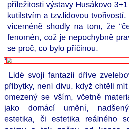
příležitosti výstavy Husákovo 3
kutilstvím a tzv.lidovou tvořivostí
víceméně shodly na tom, že "česk
fenomén, což je nepochybně prav
se proč, co bylo příčinou.
Lidé svojí fantazií dříve zveleb
příbytky, není divu, když chtěli mí
omezený se vším, včetně materi
jako domácí umění, nadšený d
estetika, či estetika reálného s