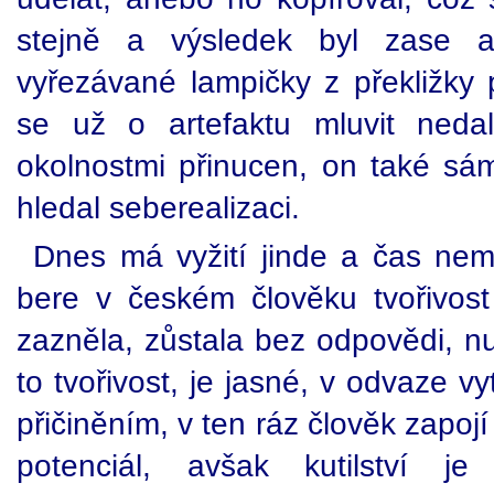
stejně a výsledek byl zase art
vyřezávané lampičky z překližky 
se už o artefaktu mluvit neda
okolnostmi přinucen, on také sám
hledal seberealizaci.
Dnes má vyžití jinde a čas ne
bere v českém člověku tvořivost 
zazněla, zůstala bez odpovědi, n
to tvořivost, je jasné, v odvaze v
přičiněním, v ten ráz člověk zapoj
potenciál, avšak kutilství j