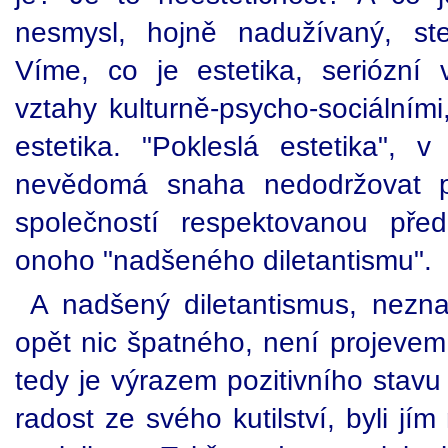
nesmysl, hojně nadužívaný, ste
Víme, co je estetika, seriózní 
vztahy kulturně-psycho-sociálními,
estetika. "Pokleslá estetika",
nevědomá snaha nedodržovat pr
společností respektovanou pře
onoho "nadšeného diletantismu".
A nadšený diletantismus, nezn
opět nic špatného, není projevem 
tedy je výrazem pozitivního stavu 
radost ze svého kutilství, byli jí