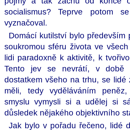
pojmy a tak začnu od konce ot
socialismus? Teprve potom 
vyznačoval.
Domácí kutilství bylo především
soukromou sféru života ve všech 
lidi paradoxně k aktivitě, k tvořiv
Tento jev se nevrátí, v době "
dostatkem všeho na trhu, se lidé 
měli, tedy vyděláváním peněz,
smyslu vymysli si a udělej si sá
důsledek nějakého objektivního st
Jak bylo v pořadu řečeno, lidé 