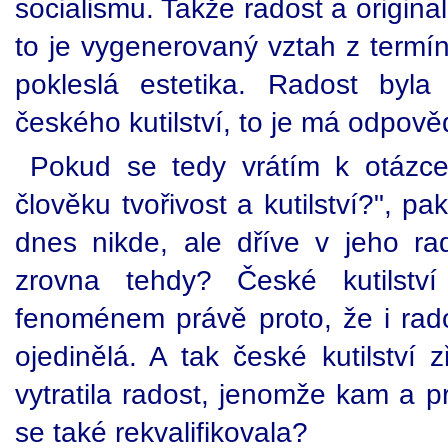
socialismu. Takže radost a original
to je vygenerovaný vztah z termí
pokleslá estetika. Radost byl
českého kutilství, to je má odpově
Pokud se tedy vrátím k otázc
člověku tvořivost a kutilství?", p
dnes nikde, ale dříve v jeho rad
zrovna tehdy? České kutilstv
fenoménem právě proto, že i rados
ojedinělá. A tak české kutilství 
vytratila radost, jenomže kam a 
se také rekvalifikovala?