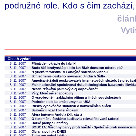
podružné role. Kdo s čím zachází,
člán
Vyt
Obsah vydání
8. 11. 2007
Přímá demokracie do fabrik!
8. 11. 2007
Bude šéf londýnské policie Ian Blair donucen odstoupit?
8. 11. 2007
"Lyrická teroristka" v Londýně shledána vinnou
8. 11. 2007
Schizofrenie českého novináře: Jindřich Šídlo
8. 11. 2007
Američané žalují poskytovatele internetových služeb, že předáva
8. 11. 2007
Multinacionální společnosti riskují ekologickou katastrofu likvida
8. 11. 2007
Nestlé "získává palmový olej odpovědně"
8. 11. 2007
Věty, které mě znepokojily
8. 11. 2007
O všeobecném základním příjmu a jiných souvislostech
8. 11. 2007
Podrobnosti: jaderné pumy nad USA
8. 11. 2007
Rusko vypovědělo smlouvu o konvenčních silách
8. 11. 2007
Saakašvili vzal Tbilisi útokem
8. 11. 2007
Aféra jménem Andula (XII. část)
8. 11. 2007
O fenoménu českého kutilství a rekvalifikované radosti
8. 11. 2007
Horké párky a Literárky
8. 11. 2007
SOBOTA: Všechny barvy proti hnědé - Společně proti neonacis
8. 11. 2007
Obrana politiky DNES
8. 11. 2007
Zajímavé pojetí kritiky