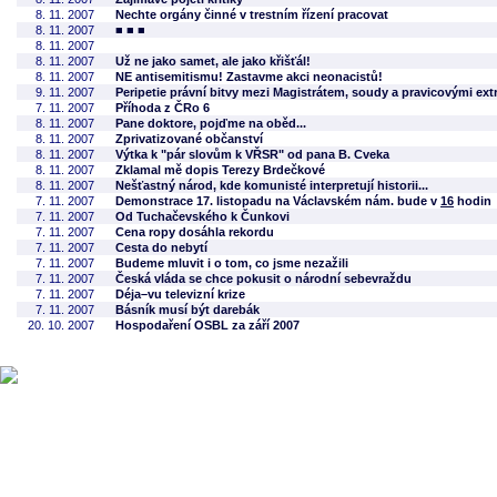
8. 11. 2007
Nechte orgány činné v trestním řízení pracovat
8. 11. 2007
■ ■ ■
8. 11. 2007
8. 11. 2007
Už ne jako samet, ale jako křišťál!
8. 11. 2007
NE antisemitismu! Zastavme akci neonacistů!
9. 11. 2007
Peripetie právní bitvy mezi Magistrátem, soudy a pravicovými ext
7. 11. 2007
Příhoda z ČRo 6
8. 11. 2007
Pane doktore, pojďme na oběd...
8. 11. 2007
Zprivatizované občanství
8. 11. 2007
Výtka k "pár slovům k VŘSR" od pana B. Cveka
8. 11. 2007
Zklamal mě dopis Terezy Brdečkové
8. 11. 2007
Nešťastný národ, kde komunisté interpretují historii...
7. 11. 2007
Demonstrace 17. listopadu na Václavském nám. bude v
16
hodin
7. 11. 2007
Od Tuchačevského k Čunkovi
7. 11. 2007
Cena ropy dosáhla rekordu
7. 11. 2007
Cesta do nebytí
7. 11. 2007
Budeme mluvit i o tom, co jsme nezažili
7. 11. 2007
Česká vláda se chce pokusit o národní sebevraždu
7. 11. 2007
Déja–vu televizní krize
7. 11. 2007
Básník musí být darebák
20. 10. 2007
Hospodaření OSBL za září 2007