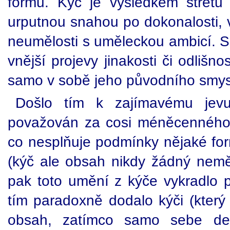
formu. Kýč je výsledkem střetu
urputnou snahou po dokonalosti, v
neumělosti s uměleckou ambicí. S
vnější projevy jinakosti či odlišno
samo v sobě jeho původního smys
Došlo tím k zajímavému jevu.
považován za cosi méněcenného,
co nesplňuje podmínky nějaké fo
(kýč ale obsah nikdy žádný nemě
pak toto umění z kýče vykradlo p
tím paradoxně dodalo kýči (který 
obsah, zatímco samo sebe deg