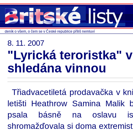
deník o všem, o čem se v České republice příliš nemluví
8. 11. 2007
"Lyrická teroristka"
shledána vinnou
Třiadvacetiletá prodavačka v k
letišti Heathrow Samina Malik 
psala básně na oslavu is
shromažďovala si doma extremistic