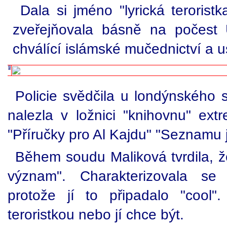
Dala si jméno "lyrická terorist
zveřejňovala básně na počest 
chválící islámské mučednictví a 
Policie svědčila u londýnského s
nalezla v ložnici "knihovnu" extre
"Příručky pro Al Kajdu" "Seznamu
Během soudu Maliková tvrdila, ž
význam". Charakterizovala se j
protože jí to připadalo "cool
teroristkou nebo jí chce být.