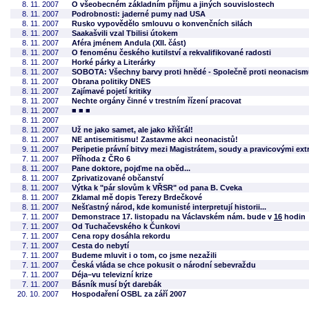
8. 11. 2007
O všeobecném základním příjmu a jiných souvislostech
8. 11. 2007
Podrobnosti: jaderné pumy nad USA
8. 11. 2007
Rusko vypovědělo smlouvu o konvenčních silách
8. 11. 2007
Saakašvili vzal Tbilisi útokem
8. 11. 2007
Aféra jménem Andula (XII. část)
8. 11. 2007
O fenoménu českého kutilství a rekvalifikované radosti
8. 11. 2007
Horké párky a Literárky
8. 11. 2007
SOBOTA: Všechny barvy proti hnědé - Společně proti neonacis
8. 11. 2007
Obrana politiky DNES
8. 11. 2007
Zajímavé pojetí kritiky
8. 11. 2007
Nechte orgány činné v trestním řízení pracovat
8. 11. 2007
■ ■ ■
8. 11. 2007
8. 11. 2007
Už ne jako samet, ale jako křišťál!
8. 11. 2007
NE antisemitismu! Zastavme akci neonacistů!
9. 11. 2007
Peripetie právní bitvy mezi Magistrátem, soudy a pravicovými ext
7. 11. 2007
Příhoda z ČRo 6
8. 11. 2007
Pane doktore, pojďme na oběd...
8. 11. 2007
Zprivatizované občanství
8. 11. 2007
Výtka k "pár slovům k VŘSR" od pana B. Cveka
8. 11. 2007
Zklamal mě dopis Terezy Brdečkové
8. 11. 2007
Nešťastný národ, kde komunisté interpretují historii...
7. 11. 2007
Demonstrace 17. listopadu na Václavském nám. bude v
16
hodin
7. 11. 2007
Od Tuchačevského k Čunkovi
7. 11. 2007
Cena ropy dosáhla rekordu
7. 11. 2007
Cesta do nebytí
7. 11. 2007
Budeme mluvit i o tom, co jsme nezažili
7. 11. 2007
Česká vláda se chce pokusit o národní sebevraždu
7. 11. 2007
Déja–vu televizní krize
7. 11. 2007
Básník musí být darebák
20. 10. 2007
Hospodaření OSBL za září 2007