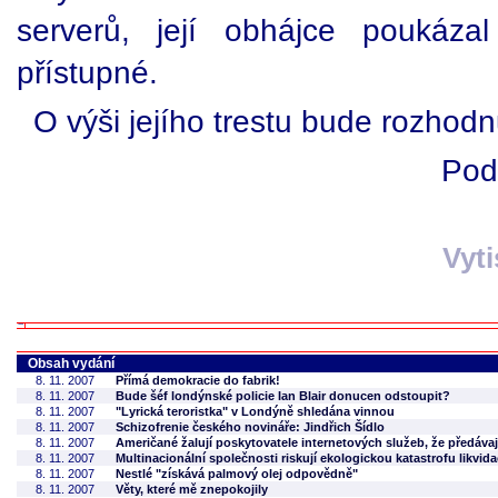
serverů, její obhájce poukáz
přístupné.
O výši jejího trestu bude rozhodn
Pod
Vyt
Obsah vydání
8. 11. 2007
Přímá demokracie do fabrik!
8. 11. 2007
Bude šéf londýnské policie Ian Blair donucen odstoupit?
8. 11. 2007
"Lyrická teroristka" v Londýně shledána vinnou
8. 11. 2007
Schizofrenie českého novináře: Jindřich Šídlo
8. 11. 2007
Američané žalují poskytovatele internetových služeb, že předáva
8. 11. 2007
Multinacionální společnosti riskují ekologickou katastrofu likvida
8. 11. 2007
Nestlé "získává palmový olej odpovědně"
8. 11. 2007
Věty, které mě znepokojily