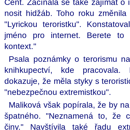
Cent. Začínala se také zajímat o 
nosit hidžáb. Toho roku změnila
"Lyrickou teroristku". Konstatova
jméno pro internet. Berete to
kontext."
Psala poznámky o terorismu na
knihkupectví, kde pracovala. 
dokazuje, že měla styky s terorist
"nebezpečnou extremistkou".
Maliková však popírala, že by na 
špatného. "Neznamená to, že c
činy." Navštívila také řadu extr