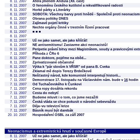
8. 11. 2007
Aféra jménem Andula (XII. část)
8. 11. 2007
O fenoménu českého kutilství a rekvalifikované radosti
8. 11. 2007
Horké párky a Literárky
8. 11. 2007
SOBOTA: Všechny barvy proti hnědé - Společně proti neonacis
8. 11. 2007
Obrana politiky DNES
8. 11. 2007
Zajímavé pojetí kritiky
8. 11. 2007
Nechte orgány činné v trestním řízení pracovat
8. 11. 2007
■ ■ ■
8. 11. 2007
8. 11. 2007
Už ne jako samet, ale jako křišťál!
8. 11. 2007
NE antisemitismu! Zastavme akci neonacistů!
9. 11. 2007
Peripetie právní bitvy mezi Magistrátem, soudy a pravicovými ext
7. 11. 2007
Příhoda z ČRo 6
8. 11. 2007
Pane doktore, pojďme na oběd...
8. 11. 2007
Zprivatizované občanství
8. 11. 2007
Výtka k "pár slovům k VŘSR" od pana B. Cveka
8. 11. 2007
Zklamal mě dopis Terezy Brdečkové
8. 11. 2007
Nešťastný národ, kde komunisté interpretují historii...
7. 11. 2007
Demonstrace 17. listopadu na Václavském nám. bude v
16
hodin
7. 11. 2007
Od Tuchačevského k Čunkovi
7. 11. 2007
Cena ropy dosáhla rekordu
7. 11. 2007
Cesta do nebytí
7. 11. 2007
Budeme mluvit i o tom, co jsme nezažili
7. 11. 2007
Česká vláda se chce pokusit o národní sebevraždu
7. 11. 2007
Déja–vu televizní krize
7. 11. 2007
Básník musí být darebák
20. 10. 2007
Hospodaření OSBL za září 2007
Neonacismus a extremistická hnutí v současné Evropě
8. 11. 2007
Už ne jako samet, ale jako křišťál!