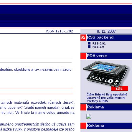
ISSN 1213-1792
8. 11. 2007
RSS backend
RSS 0.91
RSS 2.0
PDA verze
eálům, objektivitě a tzv. nezávislosti názoru
Čtěte Britské listy speciálně
upravené pro vaše mobilní
telefony a PDA
tajných materiálů rozvědek, různých „bisek“,
Reklama
mu, „úpének“ (úřadů paměti národa), či jak se
ě trumfují. Ve finále tu máme celou armádu na
e druhého prostřednictvím třetího už udává sám
Reklama
 tužka z ruky. V prostoru beznaděje lze psát o