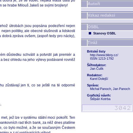
ta dobrá je, že se vůbec nějaká vláda dala po
Autoři
am se hrabe Milouš Jakeš se svými brojlery!
Vzkaz redakci
 v jehož útrobách jsou popsána podezření nejen
OSBL
ejen politiky, ale obecné slušnosti a lidskosti
Stanovy OSBL
Ta dobrá zpráva ovšem, (aspoň tedy pro nácky),
Tiráž
Britské listy
ém důsledku schválil a potvrdil jak premiér a
http://www.blisty.cz/
ISSN 1213-1792
e, a bez ohledu na jeho výlevy podávané rovněž
Šéfredaktor:
Jan Čulík
Redaktor:
Karel Dolejší
u zůstávají jen ti, co se ještě na té odporné
Správa:
Michal Panoch, Jan Panoch
Grafický návrh:
Štěpán Kotrba
,
met, jež lze v systému státní moci pokořit. Ten
 bankovních rad těch bank, za něž dnes platíme
 vše, co bylo možné, a že se současným Českem
riéry a z ní vyplývajících výhod.