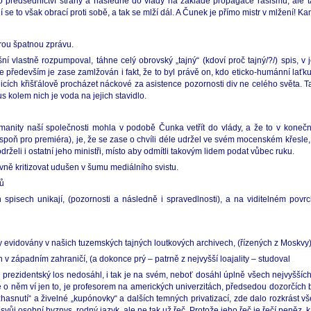
do předsednictví strany a následně do vlády na základě propagace rasismu, ale 
se to však obrací proti sobě, a tak se mlží dál. A Čunek je přímo mistr v mlžení! K
brou špatnou zprávu.
šní vlastně rozpumpoval, táhne celý obrovský „tajný“ (kdoví proč tajný/?/) spis,
 především je zase zamlžován i fakt, že to byl právě on, kdo eticko-humánní laťku n
licích křišťálově procházet náckové za asistence pozornosti div ne celého světa. 
s kolem nich je voda na jejich stavidlo.
manity naší společnosti mohla v podobě Čunka vetřít do vlády, a že to v konečn
alespoň pro premiéra), je, že se zase o chvíli déle udržel ve svém mocenském křesl
rželi i ostatní jeho ministři, místo aby odmítli takovým lidem podat vůbec ruku.
ivně kritizovat udušen v šumu mediálního svistu.
ků
pisech unikají, (pozornosti a následně i spravedlnosti), a na viditelném povrch
ly evidovány v našich tuzemských tajných loutkových archivech, (řízených z Moskvy)
v západním zahraničí, (a dokonce prý – patrně z nejvyšší loajality – studoval
n prezidentský los nedosáhl, i tak je na svém, neboť dosáhl úplně všech nejvyšších 
 o něm ví jen to, je profesorem na amerických univerzitách, předsedou dozorčích
hasnutí“ a živelné „kupónovky“ a dalších temných privatizací, zde dalo rozkrást
ůj osobní byznys, rodný jazyk, ale ne tak už řeč. Protože jeho řeč je řečí peněz, ka