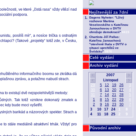
olečnosti, ve které „čistá rasa“ vždy vítězí nad
 sociální podpora.
istu, posílíš mír“, a nosíce trička s ostnatým
hlapci? (Takové „projekty“ totiž zde, v Česku,
Celé vydání
Archiv vydání
 přehuštěného informačního boomu se zkrátka dá
oplašnou zprávu, a potažmo nabudí strach.
na to existují dvě nejspolehlivější metody:
ůdných. Tak totiž vznikne dokonalý zmatek a
bec kdy bude moci vyšetřit.
myslných barikád a názorových spekter. Strach a
to stále mediálně atraktivní trhák. Vždyť pro
Původní archiv