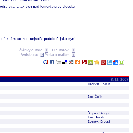
modrá strana tak štětí nad kandidaturou člověka
neboť k těm se zde nejspíš, podobně jako nyní
články autora
O autorovi
Vytisknout
Poslat e-mailem
8. 11. 2007
Jindřich Kalous
Jan Čulík
Štěpán Steiger
Jan Hošek
Zdeněk Brousil