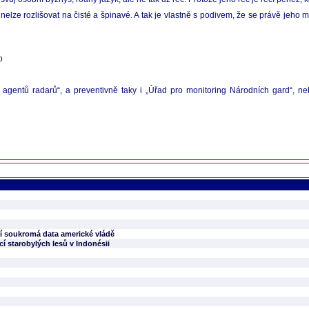
 nelze rozlišovat na čisté a špinavé. A tak je vlastně s podivem, že se právě jeho 
o
ní agentů radarů“, a preventivně taky i „Úřad pro monitoring Národních gard“, 
jí soukromá data americké vládě
cí starobylých lesů v Indonésii