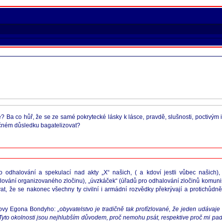
? Ba co hůř, že se ze samé pokrytecké lásky k lásce, pravdě, slušnosti, poctivým id
ečném důsledku bagatelizovat?
 odhalování a spekulací nad akty „X“ našich, ( a kdoví jestli vůbec našich), 
ování organizovaného zločinu), „úvzkáček“ (úřadů pro odhalování zločinů komunis
vat, že se nakonec všechny ty civilní i armádní rozvědky překrývají a protichůdn
 slovy Egona Bondyho:
„obyvatelstvo je tradičně tak profízlované, že jeden udávaj
Tyto okolnosti jsou nejhlubším důvodem, proč nemohu psát, respektive proč mi padá