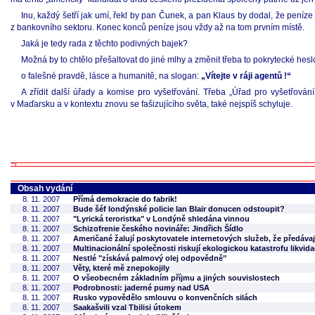
Inu, každý šetří jak umí, řekl by pan Čunek, a pan Klaus by dodal, že peníze
z bankovního sektoru. Konec konců peníze jsou vždy až na tom prvním místě.
Jaká je tedy rada z těchto podivných bajek?
Možná by to chtělo přešaltovat do jiné mlhy a změnit třeba to pokrytecké hesl
o falešné pravdě, lásce a humanitě, na slogan:
„Vítejte v ráji agentů !“
A zřídit další úřady a komise pro vyšetřování. Třeba „Úřad pro vyšetřová
v Maďarsku a v kontextu znovu se fašizujícího světa, také nejspíš schyluje.
Obsah vydání
8. 11. 2007
Přímá demokracie do fabrik!
8. 11. 2007
Bude šéf londýnské policie Ian Blair donucen odstoupit?
8. 11. 2007
"Lyrická teroristka" v Londýně shledána vinnou
8. 11. 2007
Schizofrenie českého novináře: Jindřich Šídlo
8. 11. 2007
Američané žalují poskytovatele internetových služeb, že předáva
8. 11. 2007
Multinacionální společnosti riskují ekologickou katastrofu likvida
8. 11. 2007
Nestlé "získává palmový olej odpovědně"
8. 11. 2007
Věty, které mě znepokojily
8. 11. 2007
O všeobecném základním příjmu a jiných souvislostech
8. 11. 2007
Podrobnosti: jaderné pumy nad USA
8. 11. 2007
Rusko vypovědělo smlouvu o konvenčních silách
8. 11. 2007
Saakašvili vzal Tbilisi útokem