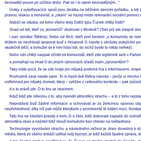
beznaději pouze po určitou dobu. Pak se i to stane beznadějným...".
Úniky z vyšetřovacích spisů jsou zkrátka na běžném denním pořádku, a lidi jak
pravou, láskou a nenávistí, a „cikáni“ se házejí místo relevantní sociální pomoc
Nabízí se otázka, od koho všeho tedy čističi typu Čunek chtějí čistit?
Snad od lidí, kteří za „komančů“ studovali v Moskvě? (Tam prý ale údajně stu
i pan senátor Štětina). Nebo od těch, kteří pod heslem „s komunisty se neml
drátem se nechávají spojovat buď z hlouposti či naivity s obrázky putujícími 
skutečně běží, a bohužel se k nim hlásí lidi, do nichž byste to nikdy neřekli).
Nebo nás chtějí naopak očistit od komunistů, kteří zde legitimně sedí v Parla
a pomáhají na Hrad či do jiných výnosných úřadů svým „oponentům“?
Taky máte pocit, že se zde hraje jen nějaká podivná hra s informacemi, resp
Rozhodně zase nejste sami. To si myslí dvě třetiny národa – jenže si mnoho 
ustřehnout jen nějaký zlomek, který – vytržen z celkového kontextu – pak způ
A o to právě jde. O tu hru se strachem.
Když totiž jde někomu o to, aby navodil atmosféru strachu – a to z toho nejsta
Nepodávat buď žádné informace a schovávat je za železnou oponou utaje
nepřehlednost, díky níž pak může kterýkoliv z prominentů té totální moci, lhostej
Tato hra na hledání pravdy o kom, či o čem, totiž dokonale zapadá do scénáře
atmosféra obav a nejistot totiž slouží komukoliv bez ohledu na světastrany.
Technologie vyvolávání strachu a následného mlžení je dnes dovedná k doko
média, která ze všeho dokáží udělat svůj byznys, je totiž každá špatná zpráva, dobr