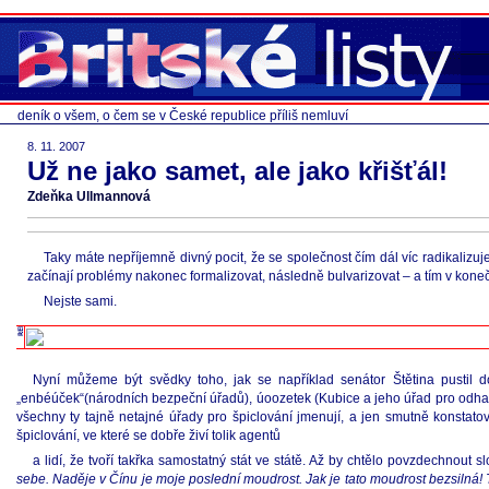
deník o všem, o čem se v České republice příliš nemluví
8. 11. 2007
Už ne jako samet, ale jako křišťál!
Zdeňka Ullmannová
Taky máte nepříjemně divný pocit, že se společnost čím dál víc radikalizuje
začínají problémy nakonec formalizovat, následně bulvarizovat – a tím v kon
Nejste sami.
Nyní můžeme být svědky toho, jak se například senátor Štětina pustil do
„enbéúček“(národních bezpeční úřadů), úoozetek (Kubice a jeho úřad pro odhal
všechny ty tajně netajné úřady pro špiclování jmenují, a jen smutně konstato
špiclování, ve které se dobře živí tolik agentů
a lidí, že tvoří takřka samostatný stát ve státě. Až by chtělo povzdechnout
sebe. Naděje v Čínu je moje poslední moudrost. Jak je tato moudrost bezsilná! 