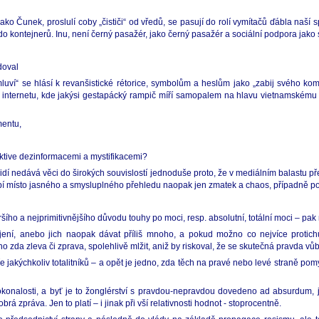
o Čunek, proslulí coby „čističi“ od vředů, se pasují do rolí vymítačů ďábla naší sp
i do kontejnerů. Inu, není černý pasažér, jako černý pasažér a sociální podpora jako
doval
uví“ se hlásí k revanšistické rétorice, symbolům a heslům jako „zabij svého komun
po internetu, kde jakýsi gestapácký rampič míří samopalem na hlavu vietnamskému c
mentu,
ektive dezinformacemi a mystifikacemi?
lidí nedává věci do širokých souvislostí jednoduše proto, že v mediálním balastu
sobí místo jasného a smysluplného přehledu naopak jen zmatek a chaos, případně p
ršího a nejprimitivnějšího důvodu touhy po moci, resp. absolutní, totální moci – pak 
ní, anebo jich naopak dávat příliš mnoho, a pokud možno co nejvíce protich
no zda zleva či zprava, spolehlivě mlžit, aniž by riskoval, že se skutečná pravda vů
 jakýchkoliv totalitníků – a opět je jedno, zda těch na pravé nebo levé straně po
nalosti, a byť je to žonglérství s pravdou-nepravdou dovedeno ad absurdum, je 
á zpráva. Jen to platí – i jinak při vší relativnosti hodnot - stoprocentně.