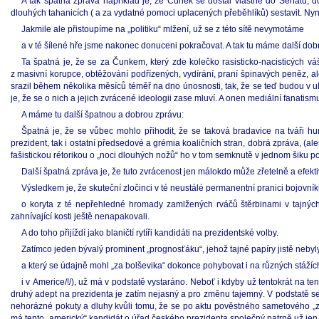
A tak špatná zpráva například je, že Čunek se dostal vlastně do Senátu, 
dlouhých tahanicích ( a za vydatné pomoci uplacených přeběhlíků) sestavit. Nyní 
Jakmile ale přistoupíme na „politiku“ mlžení, už se z této sítě nevymotáme
a v té šílené hře jsme nakonec donuceni pokračovat. A tak tu máme další do
Ta špatná je, že se za Čunkem, který zde kolečko rasisticko-nacisticých vá
z masivní korupce, obtěžování podřízených, vydírání, praní špinavých peněz, ale
srazil během několika měsíců téměř na dno únosnosti, tak, že se teď budou v u
je, že se o nich a jejich zvrácené ideologii zase mluví. A onen mediální fanatismu
A máme tu další špatnou a dobrou zprávu:
Špatná je, že se vůbec mohlo přihodit, že se taková bradavice na tváři hu
prezident, tak i ostatní předsedové a grémia koaličních stran, dobrá zpráva, (
fašistickou rétorikou o „noci dlouhých nožů“ ho v tom semknutě v jednom šiku pod
Další špatná zpráva je, že tuto zvrácenost jen málokdo může zřetelně a efekt
Výsledkem je, že skuteční zločinci v té neustálé permanentní pranici bojovní
o koryta z té nepřehledné hromady zamlžených rváčů štěrbinami v tajných s
zahnívající kosti ještě nenapakovali.
A do toho přijíždí jako blaničtí rytíři kandidáti na prezidentské volby.
Zatímco jeden bývalý prominent „prognosťáku“, jehož tajné papíry jistě neby
a který se údajně mohl „za bolševika“ dokonce pohybovat i na různých stážích 
i v Americe/!/), už má v podstatě vystaráno. Neboť i kdyby už tentokrát na te
druhý adept na prezidenta je zatím nejasný a pro změnu tajemný. V podstatě se
nehorázné pokuty a dluhy kvůli tomu, že se po aktu pověstného sametového „z
má tento „americký“ kandidát o úřad českého prezidenta společný patrně už jen sv