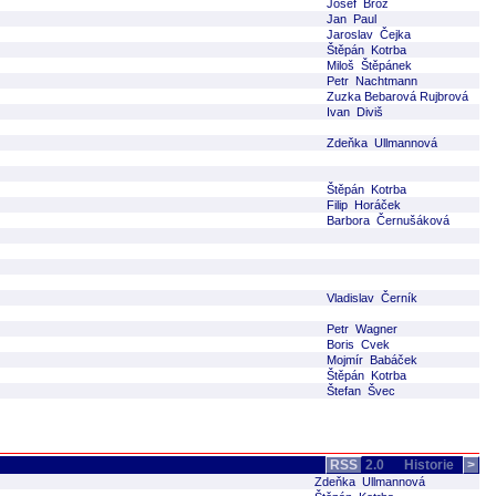
Josef Brož
Jan Paul
Jaroslav Čejka
Štěpán Kotrba
Miloš Štěpánek
Petr Nachtmann
Zuzka Bebarová Rujbrová
Ivan Diviš
Zdeňka Ullmannová
Štěpán Kotrba
Filip Horáček
Barbora Černušáková
Vladislav Černík
Petr Wagner
Boris Cvek
Mojmír Babáček
Štěpán Kotrba
Štefan Švec
RSS
2.0
Historie
>
Zdeňka Ullmannová