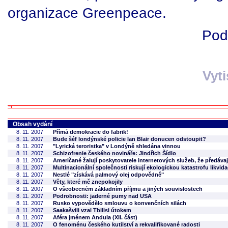
organizace Greenpeace.
Pod
Vyt
Obsah vydání
8. 11. 2007
Přímá demokracie do fabrik!
8. 11. 2007
Bude šéf londýnské policie Ian Blair donucen odstoupit?
8. 11. 2007
"Lyrická teroristka" v Londýně shledána vinnou
8. 11. 2007
Schizofrenie českého novináře: Jindřich Šídlo
8. 11. 2007
Američané žalují poskytovatele internetových služeb, že předáva
8. 11. 2007
Multinacionální společnosti riskují ekologickou katastrofu likvida
8. 11. 2007
Nestlé "získává palmový olej odpovědně"
8. 11. 2007
Věty, které mě znepokojily
8. 11. 2007
O všeobecném základním příjmu a jiných souvislostech
8. 11. 2007
Podrobnosti: jaderné pumy nad USA
8. 11. 2007
Rusko vypovědělo smlouvu o konvenčních silách
8. 11. 2007
Saakašvili vzal Tbilisi útokem
8. 11. 2007
Aféra jménem Andula (XII. část)
8. 11. 2007
O fenoménu českého kutilství a rekvalifikované radosti