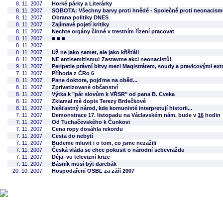
8. 11. 2007
Horké párky a Literárky
8. 11. 2007
SOBOTA: Všechny barvy proti hnědé - Společně proti neonacis
8. 11. 2007
Obrana politiky DNES
8. 11. 2007
Zajímavé pojetí kritiky
8. 11. 2007
Nechte orgány činné v trestním řízení pracovat
8. 11. 2007
■ ■ ■
8. 11. 2007
8. 11. 2007
Už ne jako samet, ale jako křišťál!
8. 11. 2007
NE antisemitismu! Zastavme akci neonacistů!
9. 11. 2007
Peripetie právní bitvy mezi Magistrátem, soudy a pravicovými ext
7. 11. 2007
Příhoda z ČRo 6
8. 11. 2007
Pane doktore, pojďme na oběd...
8. 11. 2007
Zprivatizované občanství
8. 11. 2007
Výtka k "pár slovům k VŘSR" od pana B. Cveka
8. 11. 2007
Zklamal mě dopis Terezy Brdečkové
8. 11. 2007
Nešťastný národ, kde komunisté interpretují historii...
7. 11. 2007
Demonstrace 17. listopadu na Václavském nám. bude v
16
hodin
7. 11. 2007
Od Tuchačevského k Čunkovi
7. 11. 2007
Cena ropy dosáhla rekordu
7. 11. 2007
Cesta do nebytí
7. 11. 2007
Budeme mluvit i o tom, co jsme nezažili
7. 11. 2007
Česká vláda se chce pokusit o národní sebevraždu
7. 11. 2007
Déja–vu televizní krize
7. 11. 2007
Básník musí být darebák
20. 10. 2007
Hospodaření OSBL za září 2007