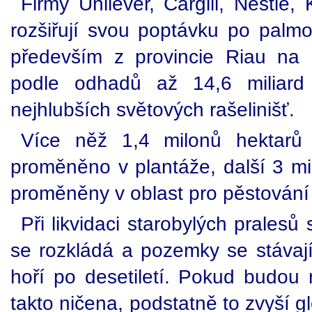
Firmy Unilever, Cargill, Nestlé,
rozšiřují svou poptávku po palmo
především z provincie Riau na
podle odhadů až 14,6 miliard
nejhlubších světových rašelinišť.
Více něž 1,4 milonů hektarů
proměněno v plantáže, další 3 mil
proměněny v oblast pro pěstování 
Při likvidaci starobylých pralesů
se rozkládá a pozemky se stávají
hoří po desetiletí. Pokud budou 
takto ničena, podstatně to zvyší g