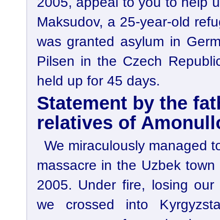
2005, appeal to you to help 
Maksudov, a 25-year-old ref
was granted asylum in Germa
Pilsen in the Czech Republ
held up for 45 days.
Statement by the fat
relatives of Amonul
We miraculously managed to 
massacre in the Uzbek town 
2005. Under fire, losing our 
we crossed into Kyrgyzs