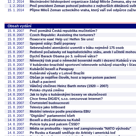
12. 2. 2014
Mezinárodní lidskoprávní organizace žádají Miloše Zemana, aby n
1. 2. 2014
Proč prezident Zeman pohostí jednoho z nejhorších diktátorů svě
15. 1. 2014
Přijme Miloš Zeman uzbeckého vraha, který vaří své odpůrce zaži
Obsah vydání
15. 8. 2007
Proč pomáhá Česká republika mučitelům?
15. 8. 2007
Czech Republic: Assisting the torturers?
15. 8. 2007
Помогите нам! Help us! Helfen Sie uns!
15. 8. 2007
Spojené státy: Další popravy
15. 8. 2007
Sebevražední atentátníci usmrtili v Iráku nejméně 175 osob
15. 8. 2007
Podivné požadavky od kapitalistického státu, aneb I učitelé moho
15. 8. 2007
Dychtí Barack Obama po 3. světové válce?
15. 8. 2007
Německý tisk psal o německé boxerské mafii i dezerci Kubáců v u
15. 8. 2007
V kubánsko-brazilské sportovní telenovele scházejí otazníky i šťa
15. 8. 2007
Kubánští boxeři a Paraguay
15. 8. 2007
Kubánské výsady v Lulově Brazílii
15. 8. 2007
Občan je nejdříve člověk, host a teprve potom pacient
15. 8. 2007
Lékaři a pacienti
15. 8. 2007
Válečný zločinec Heinz Barth mrtev (1920 -- 2007)
15. 8. 2007
Polsko chystá změnu
14. 8. 2007
Jak to bylo s kubánskými boxery ve skutečnosti
15. 8. 2007
Chce firma DIGIDY, s.r.o. cenzurovat Internet?
15. 8. 2007
Čtvrtstoletí budoucnosti
15. 8. 2007
Televize jako billboard
15. 8. 2007
Mobilní televize podle prezidenta EBU
15. 8. 2007
"Digitální" parlamentní kšeft
14. 8. 2007
Boxeři a drzá diktatura na Kubě
14. 8. 2007
Policie byla pod palcem ČSSD?
14. 8. 2007
Média se probudila - teprve teď zaregistrovala "NATO východu"
14. 8. 2007
Po Rusku a Kanadě směřuje do Arktidy i americká loď