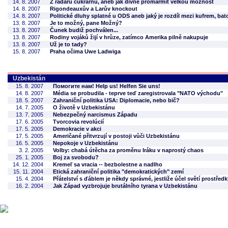
14. 8. 2007
Z radarů cukrárnu, aneb jak divně promarmit velkou možnost
14. 8. 2007
Rigondeauxův a Larův knockout
14. 8. 2007
Politické dluhy splatné u ODS aneb jaký je rozdíl mezi kufrem, b
13. 8. 2007
Je to možný, pane Možný?
13. 8. 2007
Čunek budiž pochválen...
13. 8. 2007
Rodiny vojáků žijí v hrůze, zatímco Amerika pilně nakupuje
13. 8. 2007
Už je to tady?
15. 8. 2007
Praha očima Uwe Ladwiga
Uzbekistán
15. 8. 2007
Помогите нам! Help us! Helfen Sie uns!
14. 8. 2007
Média se probudila - teprve teď zaregistrovala "NATO východu"
18. 5. 2007
Zahraniční politika USA: Diplomacie, nebo bič?
14. 7. 2005
O životě v Uzbekistánu
13. 7. 2005
Nebezpečný narcismus Západu
17. 6. 2005
Tvorcovia revolúcií
17. 5. 2005
Demokracie v akci
17. 5. 2005
Američané přitvrzují v postoji vůči Uzbekistánu
16. 5. 2005
Nepokoje v Uzbekistánu
3. 2. 2005
Volby: chabá útěcha za proměnu Iráku v naprostý chaos
25. 1. 2005
Boj za svobodu?
14. 12. 2004
Kremeľ sa vracia -- bezbolestne a nadlho
15. 11. 2004
Etická zahraniční politika "demokratických" zemí
15. 4. 2004
Přátelství s ďáblem je někdy správné, jestliže účel světí prostředk
16. 2. 2004
Jak Západ vyzbrojuje brutálního tyrana v Uzbekistánu