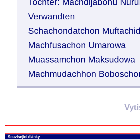
Tochter: Machdijabonu Nuru
Verwandten
Schachondatchon Muftachi
Machfusachon Umarowa
Muassamchon Maksudowa
Machmudachhon Boboscho
Vyt
Související články