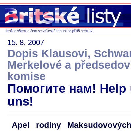
deník o všem, o čem se v České republice příliš nemluví
15. 8. 2007
Dopis Klausovi, Schwa
Merkelové a předsedov
komise
Помогите нам! Help u
uns!
Apel rodiny Maksudovovýc