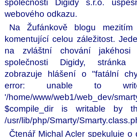
společnosti Digidy s.r.o. úsp
webového odkazu.
Na Žufánkově blogu mezitím p
komentující celou záležitost. Jed
na zvláštní chování jakéhosi 
společnosti Digidy, stránka htt
zobrazuje hlášení o "fatální chy
error: unable to writ
'/home/www/web1/web_dev/smart
$compile_dir is writable by 
/usr/lib/php/Smarty/Smarty.class.p
Čtenář Michal Acler spekuluje o