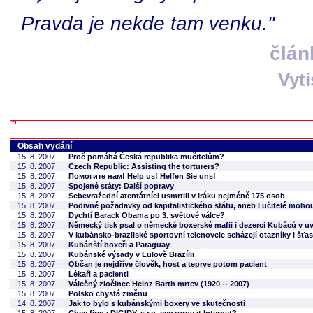
Pravda je nekde tam venku."
člán
Vyt
Obsah vydání
15. 8. 2007
Proč pomáhá Česká republika mučitelům?
15. 8. 2007
Czech Republic: Assisting the torturers?
15. 8. 2007
Помогите нам! Help us! Helfen Sie uns!
15. 8. 2007
Spojené státy: Další popravy
15. 8. 2007
Sebevražední atentátníci usmrtili v Iráku nejméně 175 osob
15. 8. 2007
Podivné požadavky od kapitalistického státu, aneb I učitelé moho
15. 8. 2007
Dychtí Barack Obama po 3. světové válce?
15. 8. 2007
Německý tisk psal o německé boxerské mafii i dezerci Kubáců v u
15. 8. 2007
V kubánsko-brazilské sportovní telenovele scházejí otazníky i šťa
15. 8. 2007
Kubánští boxeři a Paraguay
15. 8. 2007
Kubánské výsady v Lulově Brazílii
15. 8. 2007
Občan je nejdříve člověk, host a teprve potom pacient
15. 8. 2007
Lékaři a pacienti
15. 8. 2007
Válečný zločinec Heinz Barth mrtev (1920 -- 2007)
15. 8. 2007
Polsko chystá změnu
14. 8. 2007
Jak to bylo s kubánskými boxery ve skutečnosti