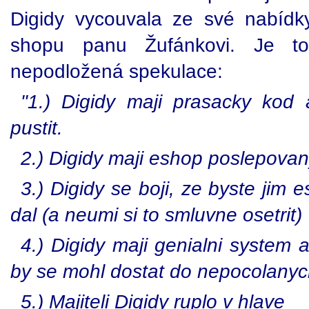
Digidy vycouvala ze své nabídky
shopu panu Žufánkovi. Je t
nepodložená spekulace:
"1.) Digidy maji prasacky kod
pustit.
2.) Digidy maji eshop poslepovan
3.) Digidy se boji, ze byste jim 
dal (a neumi si to smluvne osetrit)
4.) Digidy maji genialni system 
by se mohl dostat do nepocolanyc
5.) Majiteli Digidy ruplo v hlave