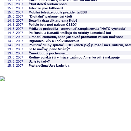
15. 8. 2007
Chce firma DIGIDY, s.r.o. cenzurovat Internet?
15. 8. 2007
Čtvrtstoletí budoucnosti
15. 8. 2007
Televize jako billboard
15. 8. 2007
Mobilní televize podle prezidenta EBU
15. 8. 2007
"Digitální" parlamentní kšeft
14. 8. 2007
Boxeři a drzá diktatura na Kubě
14. 8. 2007
Policie byla pod palcem ČSSD?
14. 8. 2007
Média se probudila - teprve teď zaregistrovala "NATO východu"
14. 8. 2007
Po Rusku a Kanadě směřuje do Arktidy i americká loď
14. 8. 2007
Z radarů cukrárnu, aneb jak divně promarmit velkou možnost
14. 8. 2007
Rigondeauxův a Larův knockout
14. 8. 2007
Politické dluhy splatné u ODS aneb jaký je rozdíl mezi kufrem, b
13. 8. 2007
Je to možný, pane Možný?
13. 8. 2007
Čunek budiž pochválen...
13. 8. 2007
Rodiny vojáků žijí v hrůze, zatímco Amerika pilně nakupuje
13. 8. 2007
Už je to tady?
15. 8. 2007
Praha očima Uwe Ladwiga