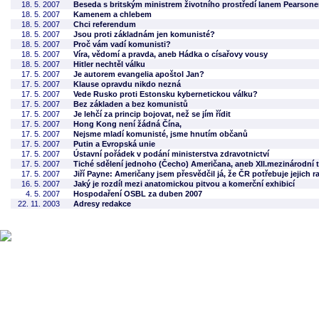
18. 5. 2007
Beseda s britským ministrem životního prostředí Ianem Pearson
18. 5. 2007
Kamenem a chlebem
18. 5. 2007
Chci referendum
18. 5. 2007
Jsou proti základnám jen komunisté?
18. 5. 2007
Proč vám vadí komunisti?
18. 5. 2007
Víra, vědomí a pravda, aneb Hádka o císařovy vousy
18. 5. 2007
Hitler nechtěl válku
17. 5. 2007
Je autorem evangelia apoštol Jan?
17. 5. 2007
Klause opravdu nikdo nezná
17. 5. 2007
Vede Rusko proti Estonsku kybernetickou válku?
17. 5. 2007
Bez základen a bez komunistů
17. 5. 2007
Je lehčí za princip bojovat, než se jím řídit
17. 5. 2007
Hong Kong není žádná Čína,
17. 5. 2007
Nejsme mladí komunisté, jsme hnutím občanů
17. 5. 2007
Putin a Evropská unie
17. 5. 2007
Ústavní pořádek v podání ministerstva zdravotnictví
17. 5. 2007
Tiché sdělení jednoho (Čecho) Američana, aneb XII.mezinárodní t
17. 5. 2007
Jiří Payne: Američany jsem přesvědčil já, že ČR potřebuje jejich r
16. 5. 2007
Jaký je rozdíl mezi anatomickou pitvou a komerční exhibicí
4. 5. 2007
Hospodaření OSBL za duben 2007
22. 11. 2003
Adresy redakce