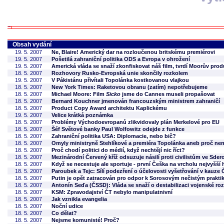
Obsah vydání
19. 5. 2007
Ne, Blaire! Americký dar na rozloučenou britskému premiérovi
19. 5. 2007
Pošetilá zahraniční politika ODS a Evropa v ohrožení
19. 5. 2007
Americká vláda se snaží zkonfiskovat náš film, tvrdí Moorův pro
18. 5. 2007
Rozhovory Rusko-Evropská unie skončily rozkolem
19. 5. 2007
V Pákistánu přivítali Topolánka kostkovanou vlajkou
18. 5. 2007
New York Times: Raketovou obranu (zatím) nepotřebujeme
18. 5. 2007
Michael Moore: Film
Sicko
jsme do Cannes museli propašovat
18. 5. 2007
Bernard Kouchner jmenován francouzským ministrem zahraničí
18. 5. 2007
Product Copy Award architektu Kaplickému
19. 5. 2007
Velice krátká poznámka
18. 5. 2007
Problémy Východoevropanů zlikvidovaly plán Merkelové pro EU
18. 5. 2007
Šéf Světové banky Paul Wolfowitz odejde z funkce
18. 5. 2007
Zahraniční politika USA: Diplomacie, nebo bič?
18. 5. 2007
Omyly ministryně Stehlíkové a premiéra Topolánka aneb proč nem
18. 5. 2007
Proč chodí politici do médií, když nechtějí nic říct?
18. 5. 2007
Mezinárodní Červený kříž odsuzuje násilí proti civilistům ve Sder
18. 5. 2007
Když se necestuje ale sportuje - první Češka na vrcholu nejvyšší 
18. 5. 2007
Paroubek a Tejc: Sílí podezření o účelovosti vyšetřování v kauze 
18. 5. 2007
Putin je opět zatracován pro odpor k Sorosovým nečistým prakt
18. 5. 2007
Antonín Seďa (ČSSD): Vláda se snaží o destabilizaci vojenské ro
18. 5. 2007
KSM: Zpravodajství ČT nebylo manipulatnivní
18. 5. 2007
Jak vznikla evangelia
18. 5. 2007
Noční udice
18. 5. 2007
Co dělat?
18. 5. 2007
Nejsme komunisté! Proč?