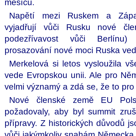
měsíců.
Napětí mezi Ruskem a Západe
vyjadřují vůči Rusku nové čl
podezřívavost vůči Berlínu
prosazování nové moci Ruska vedly
Merkelová si letos vysloužila v
vede Evropskou unii. Ale pro N
velmi významý a zdá se, že to pro
Nové členské země EU Polsk
požadovaly, aby byl summit zruš
přípravy. Z historických důvodů j
vůči jakýmkoliv snahám Německa