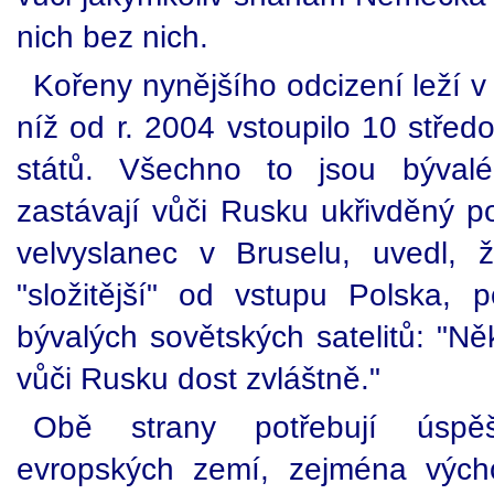
nich bez nich.
Kořeny nynějšího odcizení leží v
níž od r. 2004 vstoupilo 10 stře
států. Všechno to jsou bývalé 
zastávají vůči Rusku ukřivděný po
velvyslanec v Bruselu, uvedl,
"složitější" od vstupu Polska, 
bývalých sovětských satelitů: "Ně
vůči Rusku dost zvláštně."
Obě strany potřebují úspěš
evropských zemí, zejména výc